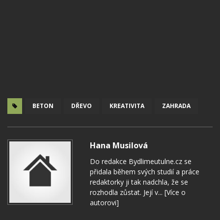
BETON
DŘEVO
KREATIVITA
ZAHRADA
Hana Musilová
Do redakce Bydlimeutulne.cz se
přidala během svých studií a práce
redaktorky ji tak nadchla, že se
rozhodla zůstat. Její v...
[Více o
autorovi]