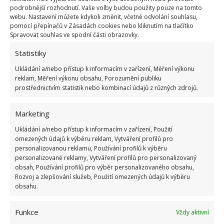
podrobnější rozhodnutí. Vaše volby budou použity pouze na tomto
webu. Nastavení můžete kdykoli změnit, včetně odvolání souhlasu,
pomocí přepínačů v Zásadách cookies nebo kliknutím na tlačítko
Spravovat souhlas ve spodní části obrazovky.
Statistiky
Ukládání a/nebo přístup k informacím v zařízení, Měření výkonu
reklam, Měření výkonu obsahu, Porozumění publiku
prostřednictvím statistik nebo kombinací údajů z různých zdrojů.
Marketing
Ukládání a/nebo přístup k informacím v zařízení, Použití
omezených údajů k výběru reklam, Vytváření profilů pro
personalizovanou reklamu, Používání profilů k výběru
personalizované reklamy, Vytváření profilů pro personalizovaný
obsah, Používání profilů pro výběr personalizovaného obsahu,
Rozvoj a zlepšování služeb, Použití omezených údajů k výběru
obsahu.
V případě, že jsou nohy různých délek, seřízněte je.
Nyní stačí nádobu otočit a je hotovo! Případné ostré
Funkce
Vždy aktivní
hrany můžete zabrousit smirkovým papírem.