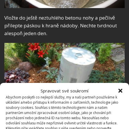
Vložte do ještě neztuhlého betonu nohy a pečlivě
přilepte páskou k hraně nádoby. Nechte tvrdnout
alespoň jeden den.
Spravovat své soukromí
Abychom poskytli co nejlepší služby, my a naši partneři používáme k
ukládání a/nebo přístupu k informacím o zařízeních, technologie jako
soubory cookies. Souhlas s těmito technologiemi nám a našim
partnerům umožní zpracovávat osobní údaje, jako je chování při
procházení nebo jedinečná ID na tomto webu. Nesouhlas nebo
odvolání souhlasu může nepříznivě ovlivnit určité vlastnosti a funkce.
Kliknutím níže vyjádřete souhlas s výše uvedeným nebo proveďte