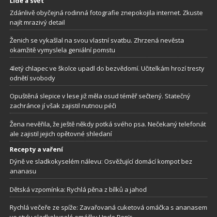
Lidé a svět
Zdánlivě obyčejná rodinná fotografie znepokojila internet. Zkuste
najít mrazivý detail
Ženich se vykašlal na svou vlastní svatbu. Zhrzená nevěsta
okamžitě vymyslela geniální pomstu
4letý chlapec ve školce upadl do bezvědomí. Učitelkám hrozí tresty
odnětí svobody
Opuštěná slepice v lese již měla osud téměř sečtený. Statečný
zachránce jí však zajistil nutnou péči
Žena nevěřila, že ještě někdy potká svého psa. Nečekaný telefonát
ale zajistil jejich opětovné shledaní
Recepty a vaření
Dýně ve sladkokyselém nálevu: Osvěžující domácí kompot bez
ananasu
Dětská vzpomínka: Rychlá pěna z bílků a jahod
Rychlá večeře ze spíže: Zavařovaná cuketová omáčka s ananasem