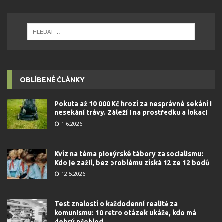
OBLÍBENÉ ČLÁNKY
Pokuta až 10 000 Kč hrozí za nesprávné sekání i
nesekání trávy. Záleží i na prostředku a lokaci
1.6.2026
Kvíz na téma pionýrské tábory za socialismu:
Kdo je zažil, bez problému získá 12 ze 12 bodů
12.5.2026
Test znalostí o každodenní realitě za
komunismu: 10 retro otázek ukáže, kdo má
dobrý přehled