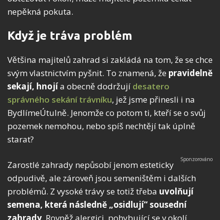
nepěkná pokuta.
Když je tráva problém
Většina majitelů zahrad si zakládá na tom, že se chce
svým vlastnictvím pyšnit. To znamená, že
pravidelně
sekají, hnojí
a obecně dodržují
desatero
správného sekání trávníku
, jež jsme přinesli i na
BydlímeÚtulně. Jenomže co potom ti, kteří se o svůj
pozemek nemohou, nebo spíš nechtějí tak úplně
starat?
Zarostlé zahrady nepůsobí jenom esteticky
odpudivě, ale zároveň jsou semeništěm i dalších
problémů. Z vysoké trávy se totiž třeba
uvolňují
semena, která následně „osidlují“ sousední
zahrady
. Rovněž alergici, pohybující se v okolí