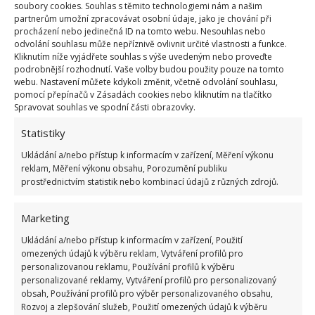
soubory cookies. Souhlas s těmito technologiemi nám a našim
partnerům umožní zpracovávat osobní údaje, jako je chování při
procházení nebo jedinečná ID na tomto webu. Nesouhlas nebo
odvolání souhlasu může nepříznivě ovlivnit určité vlastnosti a funkce.
Kliknutím níže vyjádřete souhlas s výše uvedeným nebo proveďte
podrobnější rozhodnutí. Vaše volby budou použity pouze na tomto
webu. Nastavení můžete kdykoli změnit, včetně odvolání souhlasu,
pomocí přepínačů v Zásadách cookies nebo kliknutím na tlačítko
Spravovat souhlas ve spodní části obrazovky.
Statistiky
Ukládání a/nebo přístup k informacím v zařízení, Měření výkonu
reklam, Měření výkonu obsahu, Porozumění publiku
prostřednictvím statistik nebo kombinací údajů z různých zdrojů.
PLEVEL
POKUTA
SEKÁNÍ
ZAHRADA
Marketing
Ukládání a/nebo přístup k informacím v zařízení, Použití
Přidejte svůj názor
omezených údajů k výběru reklam, Vytváření profilů pro
personalizovanou reklamu, Používání profilů k výběru
KOMENTOVAT
personalizované reklamy, Vytváření profilů pro personalizovaný
obsah, Používání profilů pro výběr personalizovaného obsahu,
Rozvoj a zlepšování služeb, Použití omezených údajů k výběru