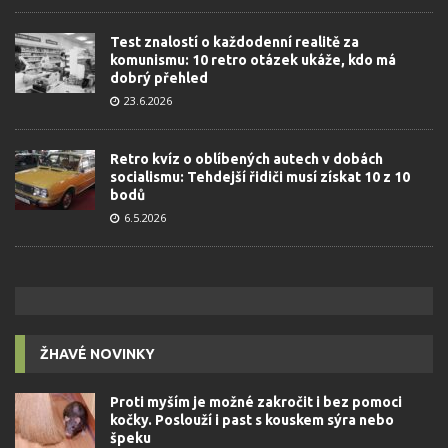
Test znalostí o každodenní realitě za
komunismu: 10 retro otázek ukáže, kdo má
dobrý přehled
23.6.2026
Retro kvíz o oblíbených autech v dobách
socialismu: Tehdejší řidiči musí získat 10 z 10
bodů
6.5.2026
ŽHAVÉ NOVINKY
Proti myším je možné zakročit i bez pomoci
kočky. Poslouží i past s kouskem sýra nebo
špeku