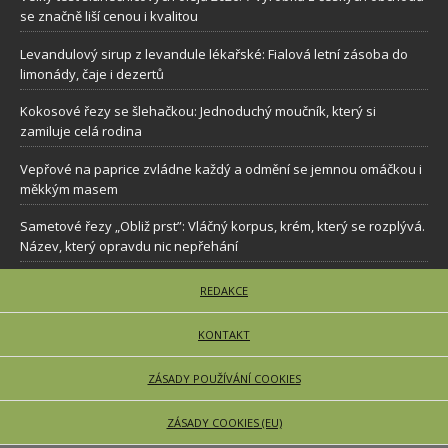
se značně liší cenou i kvalitou
Levandulový sirup z levandule lékařské: Fialová letní zásoba do
limonády, čaje i dezertů
Kokosové řezy se šlehačkou: Jednoduchý moučník, který si
zamiluje celá rodina
Vepřové na paprice zvládne každý a odmění se jemnou omáčkou i
měkkým masem
Sametové řezy „Obliž prst”: Vláčný korpus, krém, který se rozplývá.
Název, který opravdu nic nepřehání
REDAKCE
KONTAKT
ZÁSADY POUŽÍVÁNÍ COOKIES
ZÁSADY COOKIES (EU)