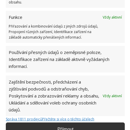
obsahu.
Hana Musilová
Do redakce Bydlimeutulne.cz se
Funkce
Vždy aktivní
přidala během svých studií a práce
Přiřazování a kombinování údajů z jiných zdrojů údajů,
redaktorky ji tak nadchla, že se
Propojení různých zařízení, Identifikace zařízení na
rozhodla zůstat. Její v...
[Více o
základě automaticky přenášených informací.
autorovi]
Používání přesných údajů o zeměpisné poloze,
Identifikace zařízení na základě aktivně vyžádaných
informací.
SOUVISEJÍCÍ ČLÁNKY
Zajištění bezpečnosti, předcházení a
zjišťování podvodů a odstraňování chyb,
Vápnění zahrady ocení spousta rostlin. Lze tak
Poskytování a zobrazování reklamy a obsahu,
Vždy aktivní
snížit kyselost a obohatit půdu o minerály
Ukládání a sdělování voleb ochrany osobních
údajů.
Správa 1811 prodejců
Přečtěte si více o těchto účelech
Žena proměnila tři staré pneumatiky ve stylové
zahradní jezírko
Příjmout