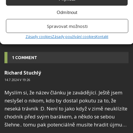
Odmítnout
Patia a terasy spojí váš dům s přírodou
Spravovat možnosti
Zásady cookies
Zásady používání cookies
Kontakt
1 COMMENT
Richard Stuchlý
14.7.2024 V 19:26
Myslím si, že název článku je zavádějící. Ještě jsem
neslyšel o nikom, kdo by dostal pokutu za to, že
neseká trávník :D. Není to jako když v zimě neuklízíte
chodník před svým barákem, a někdo se sebou
šlehne.. tomu pak potenciálně musíte hradit újmu…