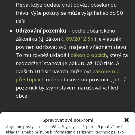
třeba, když budete chtít odvézt posekanou
trávu. Výše pokuty se může vyšplhat až do 50
tisíc.
Udržování pozemku
– podle občanského
zákoníku (tj. zákon
č. 89/2012 Sb.
) je vlastník
povinen udržovat svůj majetek v řádném stavu.
To mu rovněž ukládá i
zákon o obcích
, který za
nedodržení stanovuje pokutu až 100 tisíc. A
dalších 10 tisíc navrch může být
zákonem o
přestupcích
určeno takovému provinilci, jehož
pozemek by svým stavem narušoval vzhled
obce.
Spravovat své soukromí
Abychom poskytli co nejlepší služby, my a naši partneři používáme k
ukládání a/nebo přístupu k informacím o zařízeních, technologie jako