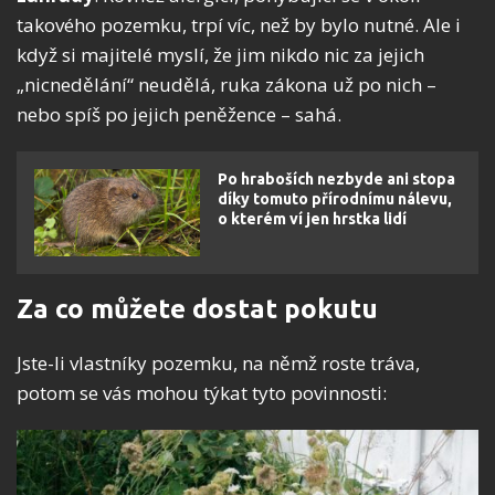
takového pozemku, trpí víc, než by bylo nutné. Ale i
když si majitelé myslí, že jim nikdo nic za jejich
„nicnedělání“ neudělá, ruka zákona už po nich –
nebo spíš po jejich peněžence – sahá.
Po hraboších nezbyde ani stopa
díky tomuto přírodnímu nálevu,
o kterém ví jen hrstka lidí
Za co můžete dostat pokutu
Jste-li vlastníky pozemku, na němž roste tráva,
potom se vás mohou týkat tyto povinnosti: