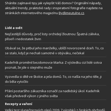
Sháníte zajímavé tipy jak vylepšit Váš domov? Originální nápady,
aktuální trendy, praktické rady i inspirativní fotografie najdete na
stránkách internetového magazínu
Bydlimeutulne.cz
.
Lidé a svět
Nejčastější důvody, proč listy orchidejí žloutnou: Špatná zálivka,
plíseň i nedostatek živin
Obával se, že pitbul jeho manželky, ublíží novorozené dceři. To, co
se stalo, když je nechali samotné v obýváku, nečekal
Kadeřník proměnil bezdomovce Marka: Z výsledku cizí lidé sotva
poznali, že jde o stejného muže
Vyzvedla si dítě ve školce a jela domů. To, co našla na jeho těle, ji
do běla vytočilo
Přání postaršího zákazníka označil za nadlidský úkol. Kadeřník
však předvedl výkon z jiného světa
Recepty a vaření
Velký test slunečnicových olejů 2026: 7 výrobků z českých obchodů