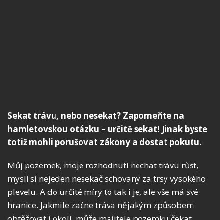
Sekat trávu, nebo nesekat? Zapomeňte na
hamletovskou otázku – určitě sekat! Jinak byste
totiž mohli porušovat zákony a dostat pokutu.
Můj pozemek, moje rozhodnutí nechat trávu růst,
myslí si nejeden nesekač schovaný za trsy vysokého
plevelu. A do určité míry to tak i je, ale vše má své
hranice. Jakmile začne tráva nějakým způsobem
obtěžovat i okolí, může majitele pozemku čekat