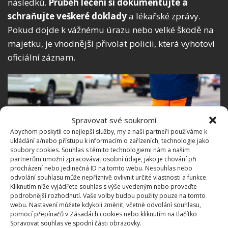
následků.
Průběh léčení si dokumentujte a
schraňujte veškeré doklady
a lékařské zprávy.
Pokud dojde k vážnému úrazu nebo velké škodě na
majetku, je vhodnější přivolat policii, která vyhotoví
oficiální záznam.
Spravovat své soukromí
Abychom poskytli co nejlepší služby, my a naši partneři používáme k
ukládání a/nebo přístupu k informacím o zařízeních, technologie jako
soubory cookies. Souhlas s těmito technologiemi nám a našim
partnerům umožní zpracovávat osobní údaje, jako je chování při
procházení nebo jedinečná ID na tomto webu. Nesouhlas nebo
odvolání souhlasu může nepříznivě ovlivnit určité vlastnosti a funkce.
Kliknutím níže vyjádřete souhlas s výše uvedeným nebo proveďte
Fotografie: Freepik
podrobnější rozhodnutí. Vaše volby budou použity pouze na tomto
webu. Nastavení můžete kdykoli změnit, včetně odvolání souhlasu,
pomocí přepínačů v Zásadách cookies nebo kliknutím na tlačítko
Podomácku vyrobená vánoční
Spravovat souhlas ve spodní části obrazovky.