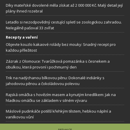
Díky mateřské dovolené měla získat až 2 000 000 Kč. Malý detail její
plány ihned rozebral
Letadlo si nezodpovědný cestující spletl se zoologickou zahradou.
Nelegálně pašoval 33 zvířat
Recepty a vaření
Objevte kouzlo kakaové rolády bez mouky: Snadný recept pro
každou příležitost
Zázrak z Olomouce: Tvarůžková pomazánka s česnekem a
cibulkou, která provoní i pochmurný den
Trik na nadýchanou bílkovou pěnu: Dokonalé indiánky s
jahodovou pěnou a čokoládovou polevou
Rajská omáčka s hovězím masem a kynutým knedlíkem: Jak na
hladkou omáčku se základem v silném vývaru
Máslové pudinkáče potěší křehkým těstem, hebkou náplní a
vanilkovou vůní
REDAKCE