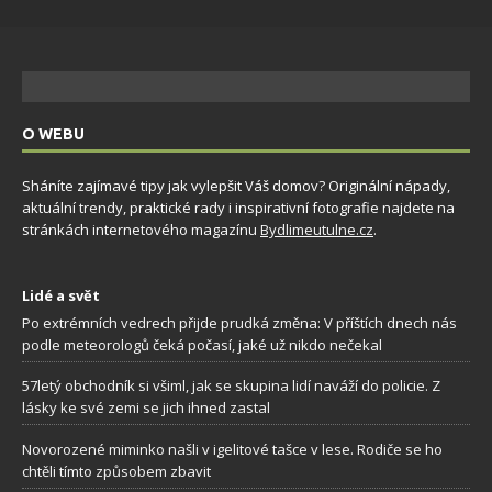
O WEBU
Sháníte zajímavé tipy jak vylepšit Váš domov? Originální nápady,
aktuální trendy, praktické rady i inspirativní fotografie najdete na
stránkách internetového magazínu
Bydlimeutulne.cz
.
Lidé a svět
Po extrémních vedrech přijde prudká změna: V příštích dnech nás
podle meteorologů čeká počasí, jaké už nikdo nečekal
57letý obchodník si všiml, jak se skupina lidí naváží do policie. Z
lásky ke své zemi se jich ihned zastal
Novorozené miminko našli v igelitové tašce v lese. Rodiče se ho
chtěli tímto způsobem zbavit