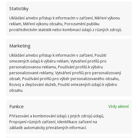
výzdoba za pár korun:
Sněhuláka lze vytvořit i díky
Statistiky
plastové lahvi a obvazům
Ukládání a/nebo přístup k informacím v zařízení, Měření výkonu
reklam, Měření výkonu obsahu, Porozumění publiku
prostřednictvím statistik nebo kombinací údajů z různých zdrojů.
Vlastníci nemovitostí by tak rozhodně neměli přívaly
sněhu podceňovat. Pokud si na odstranění sněhu ze
Marketing
střechy sami netroufají,
měli by kontaktovat
Ukládání a/nebo přístup k informacím v zařízení, Použití
specializovanou firmu
, která sníh bezpečně odklidí.
omezených údajů k výběru reklam, Vytváření profilů pro
Jestliže jde o úklid chodníku, na BydlímeÚtulně.cz
personalizovanou reklamu, Používání profilů k výběru
personalizované reklamy, Vytváření profilů pro personalizovaný
jsme zveřejnili článek, který vám poradí,
jak sníh z
obsah, Používání profilů pro výběr personalizovaného obsahu,
chodníku odklidit co nejefektivněji
.
Rozvoj a zlepšování služeb, Použití omezených údajů k výběru
obsahu.
Funkce
Vždy aktivní
Přiřazování a kombinování údajů z jiných zdrojů údajů,
Propojení různých zařízení, Identifikace zařízení na
základě automaticky přenášených informací.