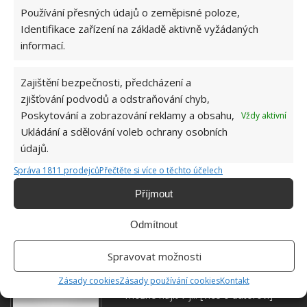
Používání přesných údajů o zeměpisné poloze,
Identifikace zařízení na základě aktivně vyžádaných
informací.
Zajištění bezpečnosti, předcházení a
zjišťování podvodů a odstraňování chyb,
Poskytování a zobrazování reklamy a obsahu,
Vždy aktivní
Ukládání a sdělování voleb ochrany osobních
údajů.
Správa 1811 prodejců
Přečtěte si více o těchto účelech
ODKLÍZENÍ SNĚHU
ODŠKODNĚNÍ
ÚRAZ
Příjmout
Odmítnout
Jiří Kolář
Absolvent České zemědělské
Spravovat možnosti
univerzity, který je již od malička
velkým kutilem. V podstatě vše, co je
Zásady cookies
Zásady používání cookies
Kontakt
možné najít v j...
[Více o autorovi]