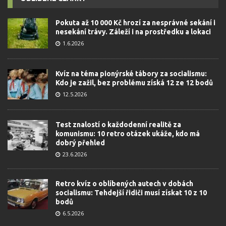
Pokuta až 10 000 Kč hrozí za nesprávné sekání i
nesekání trávy. Záleží i na prostředku a lokaci
1.6.2026
Kvíz na téma pionýrské tábory za socialismu:
Kdo je zažil, bez problému získá 12 ze 12 bodů
12.5.2026
Test znalostí o každodenní realitě za
komunismu: 10 retro otázek ukáže, kdo má
dobrý přehled
23.6.2026
Retro kvíz o oblíbených autech v dobách
socialismu: Tehdejší řidiči musí získat 10 z 10
bodů
6.5.2026