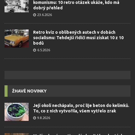
komunismu: 10 retro otázek ukáže, kdo má
dobrý přehled
23.6.2026
Retro kvíz o oblíbených autech v dobách
socialismu: Tehdejší řidiči musí získat 10 z 10
bodů
6.5.2026
ŽHAVÉ NOVINKY
Její okolí nechápalo, proč lije beton do kelímků.
To, co z nich vytvořila, všem vytřelo zrak
9.8.2026