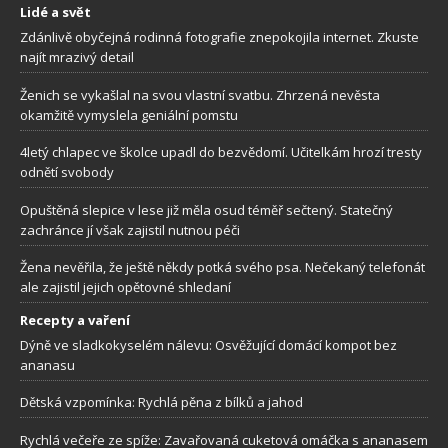
Lidé a svět
Zdánlivě obyčejná rodinná fotografie znepokojila internet. Zkuste
najít mrazivý detail
Ženich se vykašlal na svou vlastní svatbu. Zhrzená nevěsta
okamžitě vymyslela geniální pomstu
4letý chlapec ve školce upadl do bezvědomí. Učitelkám hrozí tresty
odnětí svobody
Opuštěná slepice v lese již měla osud téměř sečtený. Statečný
zachránce jí však zajistil nutnou péči
Žena nevěřila, že ještě někdy potká svého psa. Nečekaný telefonát
ale zajistil jejich opětovné shledaní
Recepty a vaření
Dýně ve sladkokyselém nálevu: Osvěžující domácí kompot bez
ananasu
Dětská vzpomínka: Rychlá pěna z bílků a jahod
Rychlá večeře ze spíže: Zavařovaná cuketová omáčka s ananasem