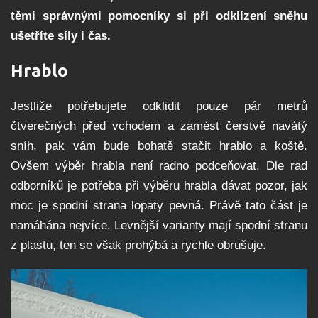
těmi správnými pomocníky si při odklízení sněhu
ušetříte síly i čas.
Hrablo
Jestliže potřebujete odklidit pouze pár metrů
čtverečných před vchodem a zamést čerstvě navátý
sníh, pak vám bude bohatě stačit hrablo a koště.
Ovšem výběr hrabla není radno podceňovat. Dle rad
odborníků je potřeba při výběru hrabla dávat pozor, jak
moc je spodní strana lopaty pevná. Právě tato část je
namáhána nejvíce. Levnější varianty mají spodní stranu
z plastu, ten se však prohýbá a rychle obrušuje.