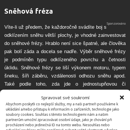
Sněhová fréza
Víte-li už předem, že každoročně svádíte boj s
odklízením sněhu větší plochy, je vhodné zainvestovat
do sněhové frézy. Hrablo není sice špatné, ale člověka
pak bolí záda a docela se nadře. Výběr sněhové frézy
je podmíněn typu odklízeného povrchu a četnosti
úklidu. Sněhové frézy se liší výkonem motoru, typem
šneku, šíři záběru, vzdálenosti odhozu sněhu apod.
Také podle toho, zda jde o jednostupňovou či
dvoustupňovou. Vybírat lze od menších a levnějších
Spravovat své soukromí
elektrických fréz, po akumulátorové či benzínové
Abychom poskytli co nejlepší služby, my a naši partneři používáme k
sněhové frézy.
ukládání a/nebo přístupu k informacím o zařízeních, technologie jako
soubory cookies. Souhlas s těmito technologiemi nám a našim
partnerům umožní zpracovávat osobní údaje, jako je chování při
procházení nebo jedinečná ID na tomto webu. Nesouhlas nebo