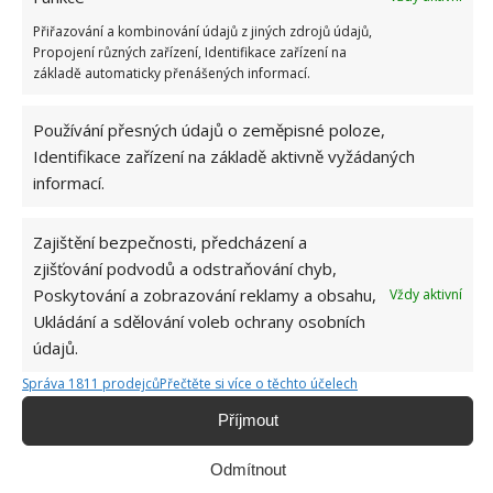
Obrázek: pixabay
Přiřazování a kombinování údajů z jiných zdrojů údajů,
Propojení různých zařízení, Identifikace zařízení na
základě automaticky přenášených informací.
Používání přesných údajů o zeměpisné poloze,
Identifikace zařízení na základě aktivně vyžádaných
informací.
Zajištění bezpečnosti, předcházení a
zjišťování podvodů a odstraňování chyb,
Poskytování a zobrazování reklamy a obsahu,
Vždy aktivní
Ukládání a sdělování voleb ochrany osobních
údajů.
Správa 1811 prodejců
Přečtěte si více o těchto účelech
Příjmout
Odmítnout
HRABLO
ODKLÍZENÍ SNĚHU
SNĚHOVÁ FRÉZA