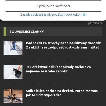
Spravovat možnosti
SNÍH
Zásady cookies
Zásady používání cookies
Kontakt
SOUVISEJÍCÍ ČLÁNKY
Pád sněhu ze střechy nebo neuklizený chodník:
Za úklid nese zodpovědnost vždy sám majitel
Jak efektivně odklízet přívaly sněhu a co
nejméně se u toho zapotit
Sníh a bláto nechte za dveřmi. Poradíme vám,
jak se s tím vypořádat