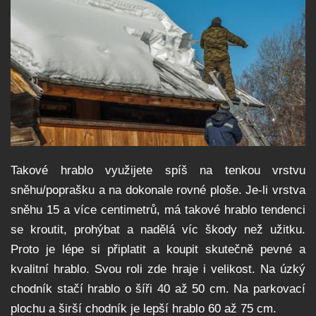
Takové hrablo využijete spíš na tenkou vrstvu
sněhu/poprašku a na dokonale rovné ploše. Je-li vrstva
sněhu 15 a více centimetrů, má takové hrablo tendenci
se kroutit, prohýbat a nadělá víc škody než užitku.
Proto je lépe si připlatit a koupit skutečně pevné a
kvalitní hrablo. Svou roli zde hraje i velikost. Na úzký
chodník stačí hrablo o šíři 40 až 50 cm. Na parkovací
plochu a širší chodník je lepší hrablo 60 až 75 cm.