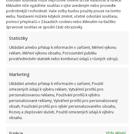
odvolání souhlasu může nepříznivě ovlivnit určité vlastnosti a funkce.
Kliknutím níže vyjádřete souhlas s výše uvedeným nebo proveďte
podrobnější rozhodnutí. Vaše volby budou použity pouze na tomto
webu. Nastavení můžete kdykoli změnit, včetně odvolání souhlasu,
pomocí přepínačů v Zásadách cookies nebo kliknutím na tlačítko
Spravovat souhlas ve spodní části obrazovky.
Statistiky
Ukládání a/nebo přístup k informacím v zařízení, Měření výkonu
reklam, Měření výkonu obsahu, Porozumění publiku
prostřednictvím statistik nebo kombinací údajů z různých zdrojů.
Marketing
Elektrické frézy
– hodí se pro odklízení menších
Ukládání a/nebo přístup k informacím v zařízení, Použití
omezených údajů k výběru reklam, Vytváření profilů pro
ploch. Jsou snadno ovladatelné, lehké.
personalizovanou reklamu, Používání profilů k výběru
personalizované reklamy, Vytváření profilů pro personalizovaný
Dvoustupňové frézy
– hodí se na tvrdší práci, k
obsah, Používání profilů pro výběr personalizovaného obsahu,
Rozvoj a zlepšování služeb, Použití omezených údajů k výběru
úklidu pravidelné nadílky sněhu, poradí si i se
obsahu.
ztuhlým sněhem, který rozdrtí.
Funkce
Vždy aktivní