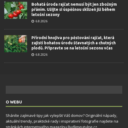
Bohatá úroda rajčat nemusí být jen zbožným
přáním. Užijte si úspěšnou sklizeň již během
letošní sezony
6.8.2026
Přírodní hnojiva pro pěstování rajčat, která
zajistí bohatou úrodu šťavnatých a chutných
plodů. Připravte se na letošní sezonu včas
6.8.2026
O WEBU
Sháníte zajímavé tipy jak vylepšit Váš domov? Originální nápady,
aktuální trendy, praktické rady i inspirativní fotografie najdete na
stránkách internetového magazínu
Bydlimeutulne.cz
.