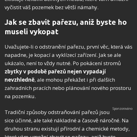
vyčistit váš pozemek bez větší námahy.
Jak se zbavit pařezu, aniž byste ho
museli vykopat
Uvažujete-li o odstranění pařezu, první věc, která vás
napadne, je kopací a vyklízecí zařízení. Jak se ale
ukázalo, není to vždy nutné. Po pokácení stromů
zbytky v podobě pařezů nejen vypadají
nevzhledně
, ale mohou překážet i při dalších
zahradních pracích nebo plánování nového prostoru
na pozemku.
Tradiční způsoby odstraňování pařezů jsou
sice účinné, ale také nákladné a časově náročné. Na
druhou stranu existují přírodní a chemické metody,
které vám umožní zbavit se pařezu, aniž byste