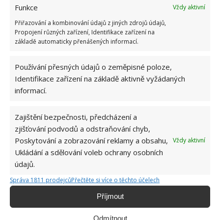
Funkce
Vždy aktivní
Přiřazování a kombinování údajů z jiných zdrojů údajů,
Propojení různých zařízení, Identifikace zařízení na
LIKVIDACE PAŘEZU
PAREZ
ZAHRADNIČENÍ
základě automaticky přenášených informací.
Používání přesných údajů o zeměpisné poloze,
Přidejte svůj názor
Identifikace zařízení na základě aktivně vyžádaných
KOMENTOVAT
informací.
Zajištění bezpečnosti, předcházení a
Hana Musilová
zjišťování podvodů a odstraňování chyb,
Do redakce Bydlimeutulne.cz se
Poskytování a zobrazování reklamy a obsahu,
Vždy aktivní
přidala během svých studií a práce
Ukládání a sdělování voleb ochrany osobních
redaktorky ji tak nadchla, že se
údajů.
rozhodla zůstat. Její v...
[Více o
autorovi]
Správa 1811 prodejců
Přečtěte si více o těchto účelech
Příjmout
Odmítnout