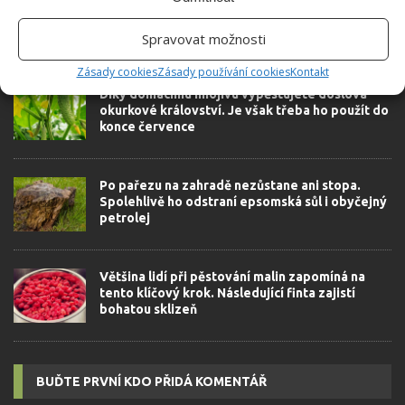
Spravovat možnosti
SOUVISEJÍCÍ ČLÁNKY
Zásady cookies
Zásady používání cookies
Kontakt
Díky domácímu hnojivu vypěstujete doslova
okurkové království. Je však třeba ho použít do
konce července
Po pařezu na zahradě nezůstane ani stopa.
Spolehlivě ho odstraní epsomská sůl i obyčejný
petrolej
Většina lidí při pěstování malin zapomíná na
tento klíčový krok. Následující finta zajistí
bohatou sklizeň
BUĎTE PRVNÍ KDO PŘIDÁ KOMENTÁŘ