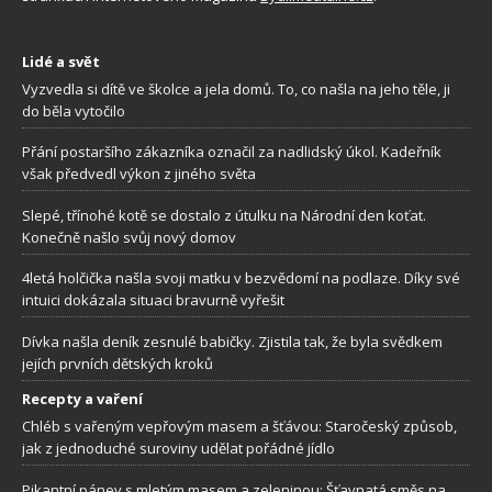
Lidé a svět
Vyzvedla si dítě ve školce a jela domů. To, co našla na jeho těle, ji
do běla vytočilo
Přání postaršího zákazníka označil za nadlidský úkol. Kadeřník
však předvedl výkon z jiného světa
Slepé, třínohé kotě se dostalo z útulku na Národní den koťat.
Konečně našlo svůj nový domov
4letá holčička našla svoji matku v bezvědomí na podlaze. Díky své
intuici dokázala situaci bravurně vyřešit
Dívka našla deník zesnulé babičky. Zjistila tak, že byla svědkem
jejích prvních dětských kroků
Recepty a vaření
Chléb s vařeným vepřovým masem a šťávou: Staročeský způsob,
jak z jednoduché suroviny udělat pořádné jídlo
Pikantní pánev s mletým masem a zeleninou: Šťavnatá směs na