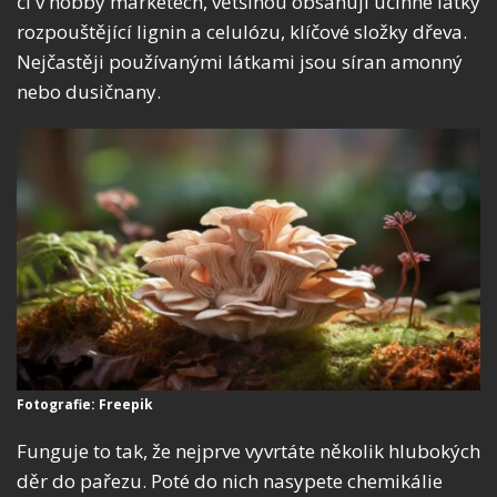
či v hobby marketech, většinou obsahují účinné látky
rozpouštějící lignin a celulózu, klíčové složky dřeva.
Nejčastěji používanými látkami jsou síran amonný
nebo dusičnany.
Fotografie: Freepik
Funguje to tak, že nejprve vyvrtáte několik hlubokých
děr do pařezu. Poté do nich nasypete chemikálie