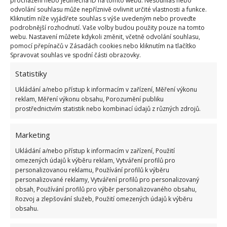
procházení nebo jedinečná ID na tomto webu. Nesouhlas nebo
se dřevem. Umístí se do řezů a nechá se působit. O
odvolání souhlasu může nepříznivě ovlivnit určité vlastnosti a funkce.
Kliknutím níže vyjádřete souhlas s výše uvedeným nebo proveďte
dalších tipech, jak odstranit pařez ekologickou
podrobnější rozhodnutí. Vaše volby budou použity pouze na tomto
cestou, jsme již psali na BydlímeÚtulně. Můžete
webu. Nastavení můžete kdykoli změnit, včetně odvolání souhlasu,
pomocí přepínačů v Zásadách cookies nebo kliknutím na tlačítko
třeba zkusit
posypat pařez epsomskou solí
.
Spravovat souhlas ve spodní části obrazovky.
Statistiky
Ukládání a/nebo přístup k informacím v zařízení, Měření výkonu
reklam, Měření výkonu obsahu, Porozumění publiku
prostřednictvím statistik nebo kombinací údajů z různých zdrojů.
Marketing
Ukládání a/nebo přístup k informacím v zařízení, Použití
omezených údajů k výběru reklam, Vytváření profilů pro
personalizovanou reklamu, Používání profilů k výběru
personalizované reklamy, Vytváření profilů pro personalizovaný
obsah, Používání profilů pro výběr personalizovaného obsahu,
Rozvoj a zlepšování služeb, Použití omezených údajů k výběru
obsahu.