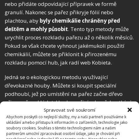
nebo přidáte odpovídající přípravek ve formě
granulí. Nakonec se pařez přikryje fólií nebo
plachtou, aby
byly chemikálie chráněny před
deštěm a mohly působit
. Tento typ metody může
urychlit proces rozkladu pařezu až o několik měsíců.
Pokud se však chcete vyhnout jakémukoli použití
chemikálií, můžete se přiklonit k přirozenému
rozkladu pomocí hub, jak radí web Kobieta.
Jedná se o ekologickou metodu využívající
dřevokazné houby. Můžete si koupit speciální
podhoubí, jež po umístění na pařez začne dřevo
přirozeně rozkládat. Houby se živí odumřelou tkání
Spravovat své soukromí
stromů, což urychluje proces hniloby.
I když tento
Abychom poskytli co nejlepší služby, my a naši partneři používáme k
způsob může trvat déle, je zcela ekologický
a
ukládání a/nebo přístupu k informacím o zařízeních, technologie jako
nezatěžuje životní prostředí. V pařezu se provede
soubory cookies. Souhlas s těmito technologiemi nám a našim
partnerům umožní zpracovávat osobní údaje, jako je chování při
několik řezů, aby se mycelium dostalo do kontaktu