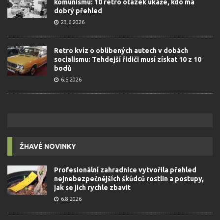
komunismu: 10 retro otázek ukáže, kdo má
dobrý přehled
23.6.2026
Retro kvíz o oblíbených autech v dobách
socialismu: Tehdejší řidiči musí získat 10 z 10
bodů
6.5.2026
ŽHAVÉ NOVINKY
Profesionální zahradnice vytvořila přehled
nejnebezpečnějších škůdců rostlin a postupy,
jak se jich rychle zbavit
6.8.2026