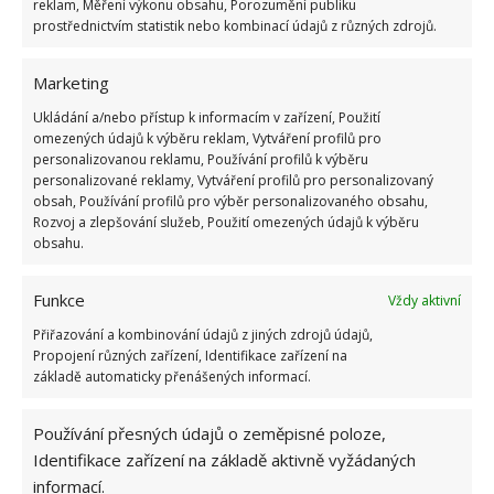
systému žádný problém. Jestliže však chcete borůvky
reklam, Měření výkonu obsahu, Porozumění publiku
prostřednictvím statistik nebo kombinací údajů z různých zdrojů.
vysadit do těžké jílovité půdy, musíte vytvořit
drenáž. Výsadbovou jamku vyryjte hlubší i širší a
na
Marketing
její dno dejte vrstvu 10–15 cm hrubšího štěrku
a
na ni ještě hrubý písek; teprve pak můžete přisypat
Ukládání a/nebo přístup k informacím v zařízení, Použití
omezených údajů k výběru reklam, Vytváření profilů pro
zeminu. Na BydlímeÚtulně jsme také napsali o tom,
personalizovanou reklamu, Používání profilů k výběru
jak připravit
chlebové hnojivo pro borůvky
.
personalizované reklamy, Vytváření profilů pro personalizovaný
obsah, Používání profilů pro výběr personalizovaného obsahu,
Rozvoj a zlepšování služeb, Použití omezených údajů k výběru
obsahu.
Funkce
Vždy aktivní
Přiřazování a kombinování údajů z jiných zdrojů údajů,
Propojení různých zařízení, Identifikace zařízení na
základě automaticky přenášených informací.
Používání přesných údajů o zeměpisné poloze,
Identifikace zařízení na základě aktivně vyžádaných
informací.