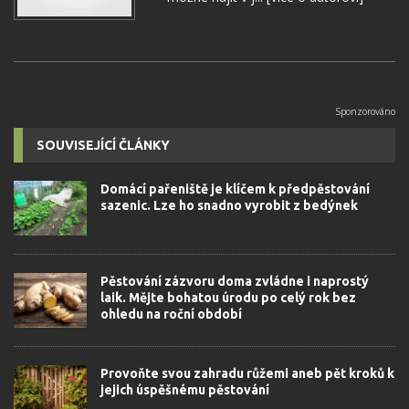
SOUVISEJÍCÍ ČLÁNKY
Domácí pařeniště je klíčem k předpěstování
sazenic. Lze ho snadno vyrobit z bedýnek
Pěstování zázvoru doma zvládne i naprostý
laik. Mějte bohatou úrodu po celý rok bez
ohledu na roční období
Provoňte svou zahradu růžemi aneb pět kroků k
jejich úspěšnému pěstování