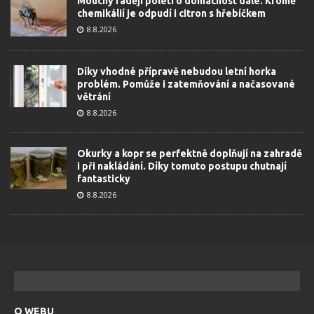
Mouchy raději poletí o domácnost dále. Kromě
chemikálií je odpudí i citron s hřebíčkem
8.8.2026
Díky vhodné přípravě nebudou letní horka
problém. Pomůže i zatemňování a načasované
větrání
8.8.2026
Okurky a kopr se perfektně doplňují na zahradě
i při nakládání. Díky tomuto postupu chutnají
fantasticky
8.8.2026
O WEBU