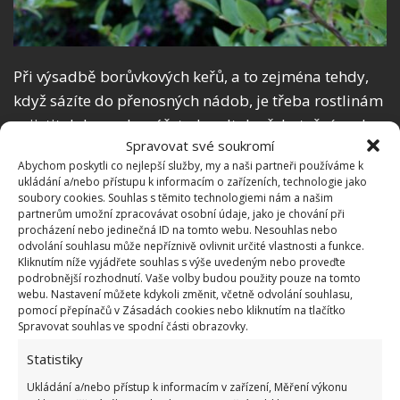
Při výsadbě borůvkových keřů, a to zejména tehdy,
když sázíte do přenosných nádob, je třeba rostlinám
zajistit dobrou drenáž, tedy odtok přebytečné vody.
Spravovat své soukromí
Pokud by borůvky měly přemokřené kořeny,
povede
Abychom poskytli co nejlepší služby, my a naši partneři používáme k
to k hnilobě kořenového systému a následnému
ukládání a/nebo přístupu k informacím o zařízeních, technologie jako
úhynu rostliny
. Tak na to pamatujte – borůvka
soubory cookies. Souhlas s těmito technologiemi nám a našim
partnerům umožní zpracovávat osobní údaje, jako je chování při
přemokřené kořeny nesnáší! Zálivka má být sice
procházení nebo jedinečná ID na tomto webu. Nesouhlas nebo
dostatečná, ale voda, kterou rostlina nestačí vypít,
odvolání souhlasu může nepříznivě ovlivnit určité vlastnosti a funkce.
Kliknutím níže vyjádřete souhlas s výše uvedeným nebo proveďte
musí z nádoby odtéct.
podrobnější rozhodnutí. Vaše volby budou použity pouze na tomto
webu. Nastavení můžete kdykoli změnit, včetně odvolání souhlasu,
Drenáž, potřebná při pěstování borůvek
pomocí přepínačů v Zásadách cookies nebo kliknutím na tlačítko
Spravovat souhlas ve spodní části obrazovky.
Podobné je to i na záhonu. Jestliže máte dobrou
Statistiky
kyprou půdu, nebude s promáčením kořenového
Ukládání a/nebo přístup k informacím v zařízení, Měření výkonu