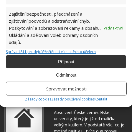
Zajištění bezpečnosti, předcházení a
zjišťování podvodů a odstraňování chyb,
Poskytování a zobrazování reklamy a obsahu,
Vždy aktivní
Ukládání a sdělování voleb ochrany osobních
údajů.
BORŮVKY
PĚSTOVÁNÍ
ZAHRADNIČENÍ
Správa 1811 prodejců
Přečtěte si více o těchto účelech
ZÁLIVKA
Příjmout
Přidejte svůj názor
Odmítnout
KOMENTOVAT
Spravovat možnosti
Zásady cookies
Zásady používání cookies
Kontakt
Jiří Kolář
Absolvent České zemědělské
univerzity, který je již od malička
velkým kutilem. V podstatě vše, co je
možné najít v j...
[Více o autorovi]