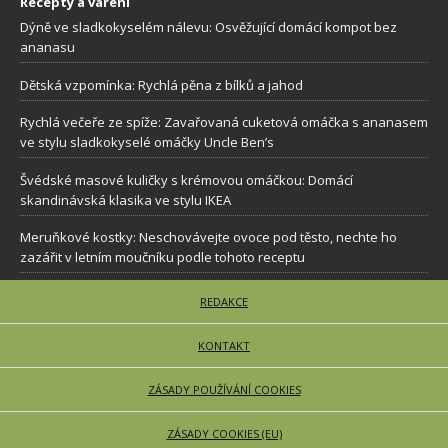
Recepty a vaření
Dýně ve sladkokyselém nálevu: Osvěžující domácí kompot bez
ananasu
Dětská vzpomínka: Rychlá pěna z bílků a jahod
Rychlá večeře ze spíže: Zavařovaná cuketová omáčka s ananasem
ve stylu sladkokyselé omáčky Uncle Ben’s
Švédské masové kuličky s krémovou omáčkou: Domácí
skandinávská klasika ve stylu IKEA
Meruňkové kostky: Neschovávejte ovoce pod těsto, nechte ho
zazářit v letním moučníku podle tohoto receptu
REDAKCE
KONTAKT
ZÁSADY POUŽÍVÁNÍ COOKIES
ZÁSADY COOKIES (EU)