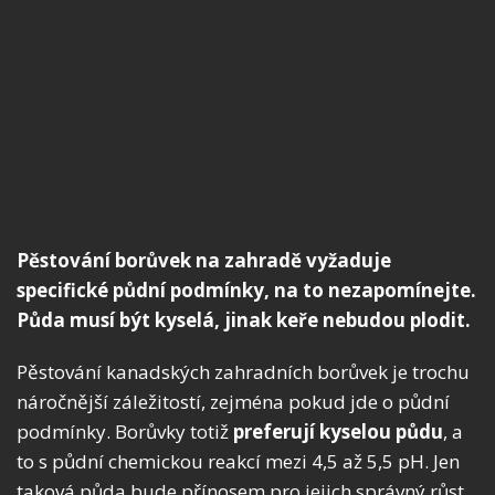
Pěstování borůvek na zahradě vyžaduje
specifické půdní podmínky, na to nezapomínejte.
Půda musí být kyselá, jinak keře nebudou plodit.
Pěstování kanadských zahradních borůvek je trochu
náročnější záležitostí, zejména pokud jde o půdní
podmínky. Borůvky totiž
preferují kyselou půdu
, a
to s půdní chemickou reakcí mezi 4,5 až 5,5 pH. Jen
taková půda bude přínosem pro jejich správný růst