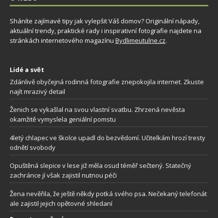
Sháníte zajímavé tipy jak vylepšit Váš domov? Originální nápady,
aktuální trendy, praktické rady i inspirativní fotografie najdete na
stránkách internetového magazínu
Bydlimeutulne.cz
.
Lidé a svět
Zdánlivě obyčejná rodinná fotografie znepokojila internet. Zkuste
najít mrazivý detail
Ženich se vykašlal na svou vlastní svatbu. Zhrzená nevěsta
okamžitě vymyslela geniální pomstu
4letý chlapec ve školce upadl do bezvědomí. Učitelkám hrozí tresty
odnětí svobody
Opuštěná slepice v lese již měla osud téměř sečtený. Statečný
zachránce jí však zajistil nutnou péči
Žena nevěřila, že ještě někdy potká svého psa. Nečekaný telefonát
ale zajistil jejich opětovné shledaní