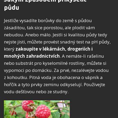
půdu
Jestliže vysadíte borůvky do země s půdou
zásaditou, tak sice porostou, ale plodit vám
nebudou. Anebo málo. Jestli si kvalitou půdy tedy
nejste jisti, můžete provést snadný test na pH půdy,
který
zakoupíte v lékárnách, drogeriích i
mnohých zahradnictvích
. A nemáte-li rašelinu
nebo substrát pro kyselomilné rostliny, můžete si
vypomoci po domácku. Za prvé, nezalévejte vodou
z kohoutku. Pitná voda je obohacena o vápník a
hořčík a tyto prvky zeminu odkyselují. Používejte
vodu dešťovou nebo ze studny.