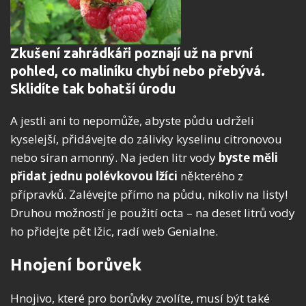
Zkušení zahrádkáři poznají už na první
pohled, co maliníku chybí nebo přebývá.
Sklidíte tak bohatší úrodu
A jestli ani to nepomůže, abyste půdu udrželi
kyselejší, přidávejte do zálivky kyselinu citronovou
nebo síran amonný. Na jeden litr vody
byste měli
přidat jednu polévkovou lžíci
některého z
přípravků. Zalévejte přímo na půdu, nikoliv na listy!
Druhou možností je použití octa – na deset litrů vody
ho přidejte pět lžic, radí web Genialne.
Hnojení borůvek
Hnojivo, které pro borůvky zvolíte, musí být také