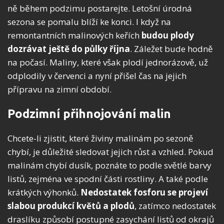
ně během podzimu postarejte. Letošní úrodná
sezona se pomalu blíží ke konci. I když na
remontantních malinových keřích
budou plody
dozrávat ještě do půlky října
. Záležet bude hodně
na počasí. Maliny, které však plodí jednorázově, už
odplodily v červenci a nyní přišel čas na jejich
přípravu na zimní období.
Podzimní přihnojování malin
Chcete-li zjistit, které živiny malinám po sezoně
chybí, je důležité sledovat jejich růst a vzhled. Pokud
malinám chybí dusík, poznáte to podle světlé barvy
listů, zejména ve spodní části rostliny. A také podle
krátkých výhonků.
Nedostatek fosforu se projeví
slabou produkcí květů a plodů
, zatímco nedostatek
draslíku způsobí postupné zasychání listů od okrajů