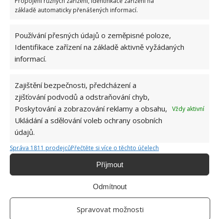
Propojení různých zařízení, Identifikace zařízení na
základě automaticky přenášených informací.
Používání přesných údajů o zeměpisné poloze,
Identifikace zařízení na základě aktivně vyžádaných
informací.
Zajištění bezpečnosti, předcházení a
zjišťování podvodů a odstraňování chyb,
Poskytování a zobrazování reklamy a obsahu,
Vždy aktivní
Ukládání a sdělování voleb ochrany osobních
údajů.
Správa 1811 prodejců
Přečtěte si více o těchto účelech
Příjmout
Odmítnout
MALINÍK
PROŘEZÁVÁNÍ
ZAHRADNIČENÍ
Spravovat možnosti