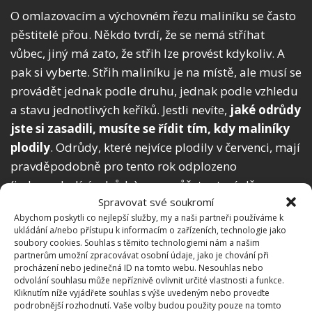
O omlazovacím a výchovném řezu maliníku se často
pěstitelé přou. Někdo tvrdí, že se nemá stříhat
vůbec, jiný má zato, že střih lze provést kdykoliv. A
pak si vyberte. Střih maliníku je na místě, ale musí se
provádět jednak podle druhu, jednak podle vzhledu
a stavu jednotlivých keříků. Jestli nevíte,
jaké odrůdy
jste si zasadili, musíte se řídit tím, kdy maliníky
plodily
. Odrůdy, které nejvíce plodily v červenci, mají
pravděpodobně pro tento rok odplozeno
(jednouplodící odrůdy), a vy můžete staré dřevo
Spravovat své soukromí
ostříhat na podzim (odstříhají se odplozené výhony).
Abychom poskytli co nejlepší služby, my a naši partneři používáme k
ukládání a/nebo přístupu k informacím o zařízeních, technologie jako
soubory cookies. Souhlas s těmito technologiemi nám a našim
partnerům umožní zpracovávat osobní údaje, jako je chování při
procházení nebo jedinečná ID na tomto webu. Nesouhlas nebo
odvolání souhlasu může nepříznivě ovlivnit určité vlastnosti a funkce.
Kliknutím níže vyjádřete souhlas s výše uvedeným nebo proveďte
podrobnější rozhodnutí. Vaše volby budou použity pouze na tomto