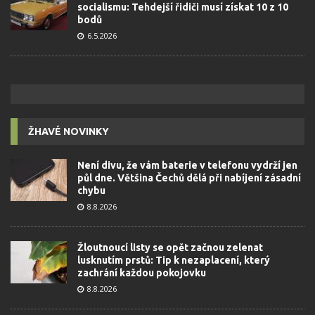
socialismu: Tehdejší řidiči musí získat 10 z 10
bodů
6.5.2026
ŽHAVÉ NOVINKY
Není divu, že vám baterie v telefonu vydrží jen
půl dne. Většina Čechů dělá při nabíjení zásadní
chybu
8.8.2026
Žloutnoucí listy se opět začnou zelenat
lusknutím prstů: Tip k nezaplacení, který
zachrání každou pokojovku
8.8.2026