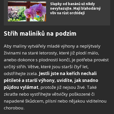
Slupky od banánů už nikdy
nevyhazujte. Mají blahodárný
vliv na růst orchidejí
Střih maliníků na podzim
Aby maliny vytvářely mladé výhony a neplýtvaly
živinami na staré letorosty, které již plodí málo,
anebo dokonce s plodností končí, je potřeba provést
určitý střih. Větve, které jsou starší čtyř let,
odstříhejte zcela.
Jestli jste na keřích nechali
pětileté a starší výhony, uvidíte, jak snadno
půjdou vylámat
, protože již nejsou živé. Také
zkraťte nebo vystříhejte větvičky poškozené či
napadené škůdcem, plísní nebo nějakou viditelnou
chorobou.