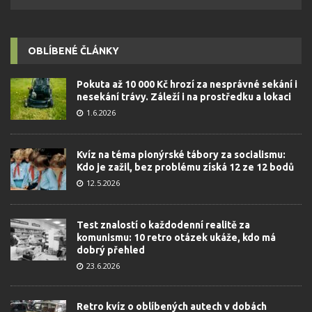
OBLÍBENÉ ČLÁNKY
Pokuta až 10 000 Kč hrozí za nesprávné sekání i
nesekání trávy. Záleží i na prostředku a lokaci
1.6.2026
Kvíz na téma pionýrské tábory za socialismu:
Kdo je zažil, bez problému získá 12 ze 12 bodů
12.5.2026
Test znalostí o každodenní realitě za
komunismu: 10 retro otázek ukáže, kdo má
dobrý přehled
23.6.2026
Retro kvíz o oblíbených autech v dobách