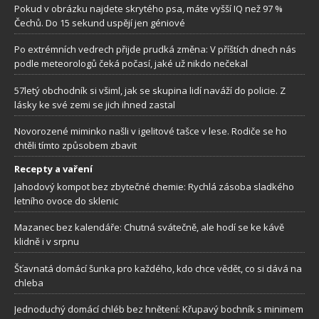
Pokud v obrázku najdete skrytého psa, máte vyšší IQ než 97 %
Čechů. Do 15 sekund uspějí jen géniové
Po extrémních vedrech přijde prudká změna: V příštích dnech nás
podle meteorologů čeká počasí, jaké už nikdo nečekal
57letý obchodník si všiml, jak se skupina lidí naváží do policie. Z
lásky ke své zemi se jich ihned zastal
Novorozené miminko našli v igelitové tašce v lese. Rodiče se ho
chtěli tímto způsobem zbavit
Recepty a vaření
Jahodový kompot bez zbytečné chemie: Rychlá zásoba sladkého
letního ovoce do sklenic
Mazanec bez kalendáře: Chutná svátečně, ale hodí se ke kávě
klidně i v srpnu
Šťavnatá domácí šunka pro každého, kdo chce vědět, co si dává na
chleba
Jednoduchý domácí chléb bez hnětení: Křupavý bochník s minimem