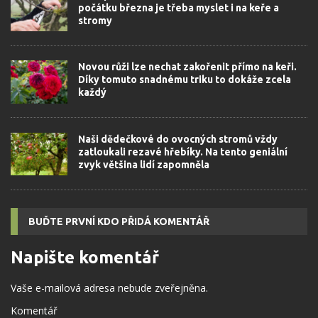
počátku března je třeba myslet i na keře a
stromy
Novou růži lze nechat zakořenit přímo na keři.
Díky tomuto snadnému triku to dokáže zcela
každý
Naši dědečkové do ovocných stromů vždy
zatloukali rezavé hřebíky. Na tento geniální
zvyk většina lidí zapomněla
BUĎTE PRVNÍ KDO PŘIDÁ KOMENTÁŘ
Napište komentář
Vaše e-mailová adresa nebude zveřejněna.
Komentář