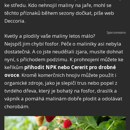
ke středu. Kdo nehnojil maliny na jaře, mohl se
těchto příznaků během sezony dočkat, píše web
Deccoria.
Kvetly a plodily vaše maliny letos málo?
Nejspíš jim chybí fosfor. Péče o maliníky asi nebyla
dostatečná. A co jste neudělali zjara, musíte dohnat
nyní, s příchodem podzimu. K prohnojení můžete ke
keříkům
přihodit NPK nebo Cererit pro drobné
ovoce
. Kromě komerčních hnojiv můžete použít i
organické zdroje, jako je slepičí trus nebo popel z
tvrdého dřeva, který je bohatý na fosfor, draslík a
vápník a pomáhá malinám dobře plodit a odolávat
chorobám.