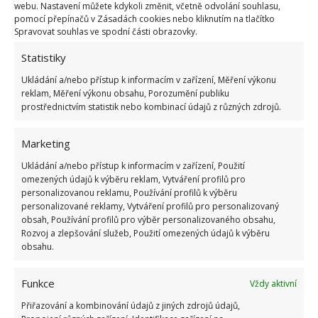
webu. Nastavení můžete kdykoli změnit, včetně odvolání souhlasu,
pomocí přepínačů v Zásadách cookies nebo kliknutím na tlačítko
Spravovat souhlas ve spodní části obrazovky.
Statistiky
Ukládání a/nebo přístup k informacím v zařízení, Měření výkonu
reklam, Měření výkonu obsahu, Porozumění publiku
prostřednictvím statistik nebo kombinací údajů z různých zdrojů.
Marketing
Ukládání a/nebo přístup k informacím v zařízení, Použití
omezených údajů k výběru reklam, Vytváření profilů pro
personalizovanou reklamu, Používání profilů k výběru
personalizované reklamy, Vytváření profilů pro personalizovaný
Maliníky, které začaly plodit spíš až na konci
obsah, Používání profilů pro výběr personalizovaného obsahu,
července a v srpnu, a teď v září si vytvářejí nová
Rozvoj a zlepšování služeb, Použití omezených údajů k výběru
obsahu.
květenství a zanedlouho
budou plodit znovu, jsou
remontantní
, tedy stáleplodící. Ty se budou stříhat
Funkce
Vždy aktivní
na jaře. Na BydlímeÚtulně jsme také psali o tom, jak
Přiřazování a kombinování údajů z jiných zdrojů údajů,
na podzim
pečovat o borůvkové keře
.