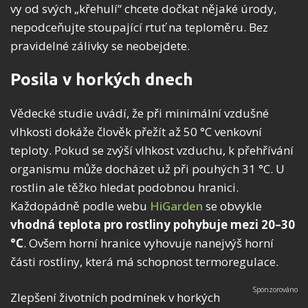
vy od svých „křehulí“ chcete dočkat nějaké úrody,
nepodceňujte stoupající rtuť na teploměru. Bez
pravidelné zálivky se neobejdete.
Posila v horkých dnech
Vědecké studie uvádí, že při minimální vzdušné
vlhkosti dokáže člověk přežít až 50 °C venkovní
teploty. Pokud se zvýší vlhkost vzduchu, k přehřívání
organismu může docházet už při pouhých 31 °C. U
rostlin ale těžko hledat podobnou hranici.
Každopádně podle webu
HiGarden
se obvykle
vhodná teplota pro rostliny pohybuje mezi 20–30
°C
. Ovšem horní hranice vyhovuje nanejvýš horní
části rostliny, která má schopnost termoregulace.
Zlepšení životních podmínek v horkých