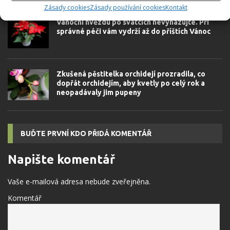
Zásady cookies
Zásady používání cookies
Kontakt
Vánoční hvězdu po svátcích nevyhazujte. Při
správné péči vám vydrží až do příštích Vánoc
Zkušená pěstitelka orchidejí prozradila, co
dopřát orchidejím, aby kvetly po celý rok a
neopadávaly jim pupeny
BUĎTE PRVNÍ KDO PŘIDÁ KOMENTÁŘ
Napište komentář
Vaše e-mailová adresa nebude zveřejněna.
Komentář