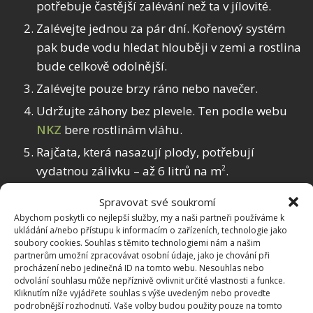
potřebuje častější zalévání než ta v jílovité.
Zalévejte jednou za pár dní. Kořenový systém
pak bude vodu hledat hlouběji v zemi a rostlina
bude celkově odolnější.
Zalévejte pouze brzy ráno nebo navečer.
Udržujte záhony bez plevele. Ten podle webu
NKZ
bere rostlinám vláhu.
Rajčata, která nasazují plody, potřebují
vydatnou zálivku – až 6 litrů na m
.
2
Spravovat své soukromí
A pokud se vám vše podaří, jak má, nezapomeňte se
Abychom poskytli co nejlepší služby, my a naši partneři používáme k
na BydlímeÚtulně inspirovat,
jak naložit okurky
, aby
ukládání a/nebo přístupu k informacím o zařízeních, technologie jako
byly křupavé a chutnaly naprosto božsky.
soubory cookies. Souhlas s těmito technologiemi nám a našim
partnerům umožní zpracovávat osobní údaje, jako je chování při
procházení nebo jedinečná ID na tomto webu. Nesouhlas nebo
odvolání souhlasu může nepříznivě ovlivnit určité vlastnosti a funkce.
Kliknutím níže vyjádřete souhlas s výše uvedeným nebo proveďte
podrobnější rozhodnutí. Vaše volby budou použity pouze na tomto