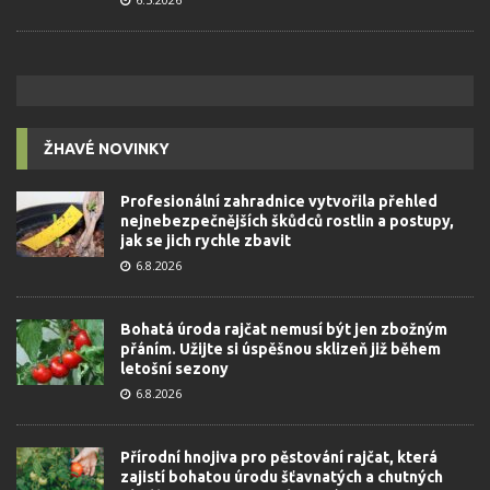
ŽHAVÉ NOVINKY
Profesionální zahradnice vytvořila přehled
nejnebezpečnějších škůdců rostlin a postupy,
jak se jich rychle zbavit
6.8.2026
Bohatá úroda rajčat nemusí být jen zbožným
přáním. Užijte si úspěšnou sklizeň již během
letošní sezony
6.8.2026
Přírodní hnojiva pro pěstování rajčat, která
zajistí bohatou úrodu šťavnatých a chutných