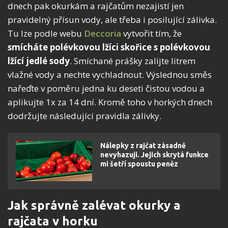
dnech pak okurkám a rajčatům nezajistí jen
pravidelný přísun vody, ale třeba i posilující zálivka.
Tu lze podle webu
Deccoria
vytvořit tím, že
smícháte polévkovou lžíci skořice s polévkovou
lžící jedlé sody
. Smíchané prášky zalijte litrem
vlažné vody a nechte vychladnout. Výslednou směs
nařeďte v poměru jedna ku deseti čistou vodou a
aplikujte 1x za 14 dní. Kromě toho v horkých dnech
dodržujte následující pravidla zálivky.
Nálepky z rajčat zásadně
nevyhazuji. Jejich skrytá funkce
mi šetří spoustu peněz
Jak správně zalévat okurky a
rajčata v horku