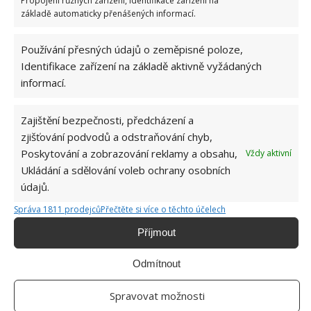
Propojení různých zařízení, Identifikace zařízení na
KOMENTOVAT
základě automaticky přenášených informací.
Používání přesných údajů o zeměpisné poloze,
Jiří Kolář
Identifikace zařízení na základě aktivně vyžádaných
Absolvent České zemědělské
informací.
univerzity, který je již od malička
velkým kutilem. V podstatě vše, co je
Zajištění bezpečnosti, předcházení a
možné najít v j...
[Více o autorovi]
zjišťování podvodů a odstraňování chyb,
Poskytování a zobrazování reklamy a obsahu,
Vždy aktivní
Ukládání a sdělování voleb ochrany osobních
údajů.
Správa 1811 prodejců
Přečtěte si více o těchto účelech
Příjmout
SOUVISEJÍCÍ ČLÁNKY
Odmítnout
Díky dodání živin již při výsadbě porostou
rostliny bleskurychlým tempem. Použijte
Spravovat možnosti
hnojivo z kuchyně