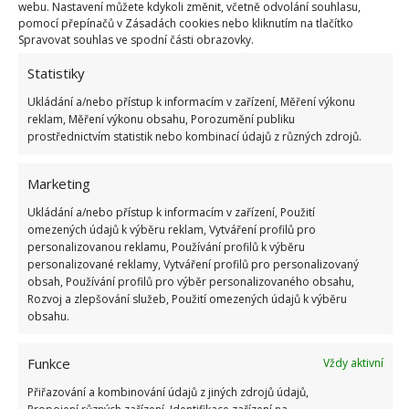
webu. Nastavení můžete kdykoli změnit, včetně odvolání souhlasu,
pomocí přepínačů v Zásadách cookies nebo kliknutím na tlačítko
Spravovat souhlas ve spodní části obrazovky.
Statistiky
Ukládání a/nebo přístup k informacím v zařízení, Měření výkonu
reklam, Měření výkonu obsahu, Porozumění publiku
prostřednictvím statistik nebo kombinací údajů z různých zdrojů.
Marketing
Ukládání a/nebo přístup k informacím v zařízení, Použití
omezených údajů k výběru reklam, Vytváření profilů pro
personalizovanou reklamu, Používání profilů k výběru
personalizované reklamy, Vytváření profilů pro personalizovaný
obsah, Používání profilů pro výběr personalizovaného obsahu,
Rozvoj a zlepšování služeb, Použití omezených údajů k výběru
OKURKY
PĚSTOVÁNÍ
RAJČATA
obsahu.
ZAHRADNIČENÍ
ZELENINA
Funkce
Vždy aktivní
Přidejte svůj názor
Přiřazování a kombinování údajů z jiných zdrojů údajů,