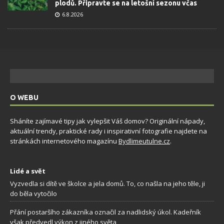
plodů. Připravte se na letošní sezonu včas
6.8.2026
O WEBU
Sháníte zajímavé tipy jak vylepšit Váš domov? Originální nápady,
aktuální trendy, praktické rady i inspirativní fotografie najdete na
stránkách internetového magazínu
Bydlimeutulne.cz
.
Lidé a svět
Vyzvedla si dítě ve školce a jela domů. To, co našla na jeho těle, ji
do běla vytočilo
Přání postaršího zákazníka označil za nadlidský úkol. Kadeřník
však předvedl výkon z jiného světa