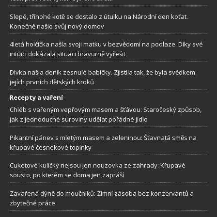
Slepé, třínohé kotě se dostalo z útulku na Národní den koťat.
Konečně našlo svůj nový domov
4letá holčička našla svoji matku v bezvědomí na podlaze. Díky své
intuici dokázala situaci bravurně vyřešit
Dívka našla deník zesnulé babičky. Zjistila tak, že byla svědkem
jejích prvních dětských kroků
Recepty a vaření
Chléb s vařeným vepřovým masem a šťávou: Staročeský způsob,
jak z jednoduché suroviny udělat pořádné jídlo
Pikantní pánev s mletým masem a zeleninou: Šťavnatá směs na
křupavé česnekové topinky
Cuketové kuličky nejsou jen nouzovka ze zahrady: Křupavé
sousto, po kterém se doma jen zapráší
Zavařená dýně do moučníků: Zimní zásoba bez konzervantů a
zbytečné práce