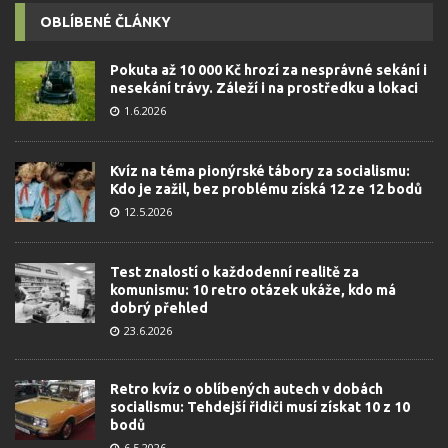
OBLÍBENÉ ČLÁNKY
Pokuta až 10 000 Kč hrozí za nesprávné sekání i
nesekání trávy. Záleží i na prostředku a lokaci
1.6.2026
Kvíz na téma pionýrské tábory za socialismu:
Kdo je zažil, bez problému získá 12 ze 12 bodů
12.5.2026
Test znalostí o každodenní realitě za
komunismu: 10 retro otázek ukáže, kdo má
dobrý přehled
23.6.2026
Retro kvíz o oblíbených autech v dobách
socialismu: Tehdejší řidiči musí získat 10 z 10
bodů
6.5.2026