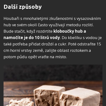
Další způsoby
Houbaři s mnohaletými zkušenostmi s vysazováním
hub ve svém okolí často využívají metodu rozlití.
Bude stačit, když rozdrtíte
kloboučky hub a
namočíte je do 10 litrů vody
. Do kbelíku s vodou je
také potřeba přidat droždí a cukr. Poté odstraňte 15
cm horní vrstvy země, zalijte oblast roztokem a
potom půdu opět vraťte na místo.