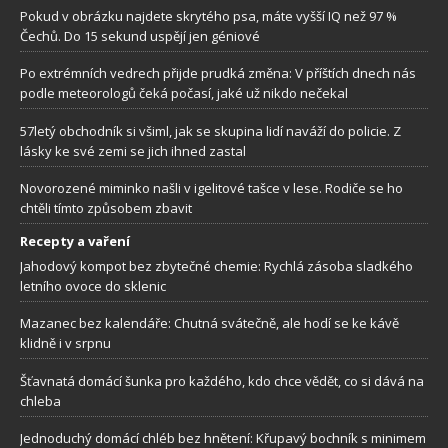
Pokud v obrázku najdete skrytého psa, máte vyšší IQ než 97 %
Čechů. Do 15 sekund uspějí jen géniové
Po extrémních vedrech přijde prudká změna: V příštích dnech nás
podle meteorologů čeká počasí, jaké už nikdo nečekal
57letý obchodník si všiml, jak se skupina lidí naváží do policie. Z
lásky ke své zemi se jich ihned zastal
Novorozené miminko našli v igelitové tašce v lese. Rodiče se ho
chtěli tímto způsobem zbavit
Recepty a vaření
Jahodový kompot bez zbytečné chemie: Rychlá zásoba sladkého
letního ovoce do sklenic
Mazanec bez kalendáře: Chutná svátečně, ale hodí se ke kávě
klidně i v srpnu
Šťavnatá domácí šunka pro každého, kdo chce vědět, co si dává na
chleba
Jednoduchý domácí chléb bez hnětení: Křupavý bochník s minimem