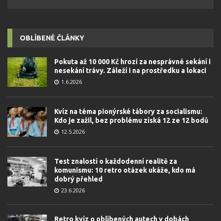
OBLÍBENÉ ČLÁNKY
Pokuta až 10 000 Kč hrozí za nesprávné sekání i
nesekání trávy. Záleží i na prostředku a lokaci
1.6.2026
Kvíz na téma pionýrské tábory za socialismu:
Kdo je zažil, bez problému získá 12 ze 12 bodů
12.5.2026
Test znalostí o každodenní realitě za
komunismu: 10 retro otázek ukáže, kdo má
dobrý přehled
23.6.2026
Retro kvíz o oblíbených autech v dobách