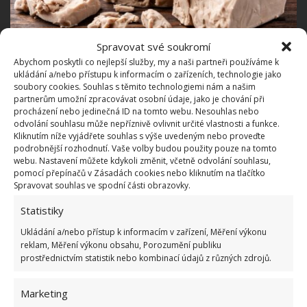
Spravovat své soukromí
Abychom poskytli co nejlepší služby, my a naši partneři používáme k
ukládání a/nebo přístupu k informacím o zařízeních, technologie jako
Fotografie: Freepik
soubory cookies. Souhlas s těmito technologiemi nám a našim
partnerům umožní zpracovávat osobní údaje, jako je chování při
Houbu lze vykopat v lese spolu s hroudou země a
procházení nebo jedinečná ID na tomto webu. Nesouhlas nebo
přesadit na váš pozemek. Společně s tím přidejte i
odvolání souhlasu může nepříznivě ovlivnit určité vlastnosti a funkce.
Kliknutím níže vyjádřete souhlas s výše uvedeným nebo proveďte
piliny nebo listy a
nezapomínejte vše pravidelně
podrobnější rozhodnutí. Vaše volby budou použity pouze na tomto
zalévat
. V blízkosti výsadby by měla být umístěna
webu. Nastavení můžete kdykoli změnit, včetně odvolání souhlasu,
pomocí přepínačů v Zásadách cookies nebo kliknutím na tlačítko
dřevěná polena, která zajistí potřebnou vlhkost pro
Spravovat souhlas ve spodní části obrazovky.
vytvoření skleníkového efektu.
Statistiky
Houby v sáčku
Ukládání a/nebo přístup k informacím v zařízení, Měření výkonu
reklam, Měření výkonu obsahu, Porozumění publiku
prostřednictvím statistik nebo kombinací údajů z různých zdrojů.
Houby dobře rostou ve skleníkových podmínkách. A
například hlívu ústřičnou můžete pěstovat i přímo v
Marketing
pytlích. K pěstování hub v pytli
budete potřebovat