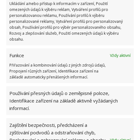
Ukládání a/nebo přístup k informacím v zařízení, Použití
pytel, slámu, vodu a stonky hub
. K pěstování hlívy
omezených údajů k výběru reklam, Vytváření profilů pro
ústřičné stačí, aby v místnosti bylo 15 stupňů Celsia
personalizovanou reklamu, Používání profilů k výběru
personalizované reklamy, Vytváření profilů pro personalizovaný
a 85% vlhkost. Pro tyto účely je vhodný například
obsah, Používání profilů pro výběr personalizovaného obsahu,
sklep.
Rozvoj a zlepšování služeb, Použití omezených údajů k výběru
obsahu.
Zdroj:
Takprosto
,
Vkusno
Funkce
Vždy aktivní
Přiřazování a kombinování údajů z jiných zdrojů údajů,
Propojení různých zařízení, Identifikace zařízení na
základě automaticky přenášených informací.
Používání přesných údajů o zeměpisné poloze,
Identifikace zařízení na základě aktivně vyžádaných
informací.
Zajištění bezpečnosti, předcházení a
zjišťování podvodů a odstraňování chyb,