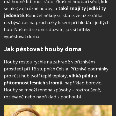
má hodně lidí moc rádo. Zkušení houbaři vědí, kde
se ukrývají různé houby, a
také znají ty jedlé i ty
jedovaté
. Bohužel někdy se stane, že už zkrátka
nezbývá čas na procházky lesem při hledání jedlých
hub. Naštěstí se dnes dozvíte, jak si hříbky
vypěstovat doma.
Jak pěstovat houby doma
Houby rostou rychle na zahradě v příznivém
prostředí při 18 stupních Celsia. Příznivé podmínky
pro růst hub tvoří teplé teploty,
vlhká půda a
přítomnost lesních stromů
, například borovic.
Houby se množí mnoha způsoby – roztroušeně,
rozlévaně nebo například z podhoubí.