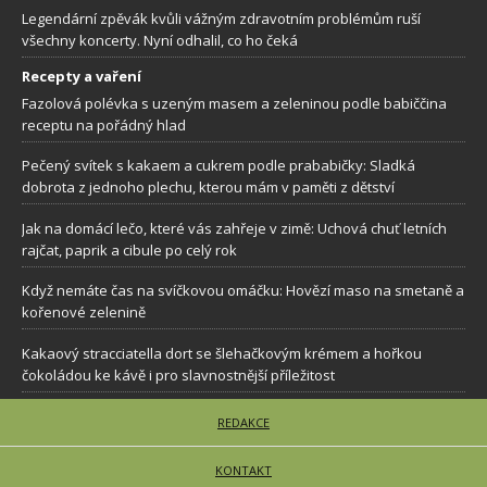
Legendární zpěvák kvůli vážným zdravotním problémům ruší
všechny koncerty. Nyní odhalil, co ho čeká
Recepty a vaření
Fazolová polévka s uzeným masem a zeleninou podle babiččina
receptu na pořádný hlad
Pečený svítek s kakaem a cukrem podle prababičky: Sladká
dobrota z jednoho plechu, kterou mám v paměti z dětství
Jak na domácí lečo, které vás zahřeje v zimě: Uchová chuť letních
rajčat, paprik a cibule po celý rok
Když nemáte čas na svíčkovou omáčku: Hovězí maso na smetaně a
kořenové zelenině
Kakaový stracciatella dort se šlehačkovým krémem a hořkou
čokoládou ke kávě i pro slavnostnější příležitost
REDAKCE
KONTAKT