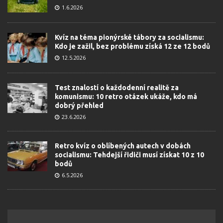
1.6.2026
Kvíz na téma pionýrské tábory za socialismu:
Kdo je zažil, bez problému získá 12 ze 12 bodů
12.5.2026
Test znalostí o každodenní realitě za
komunismu: 10 retro otázek ukáže, kdo má
dobrý přehled
23.6.2026
Retro kvíz o oblíbených autech v dobách
socialismu: Tehdejší řidiči musí získat 10 z 10
bodů
6.5.2026