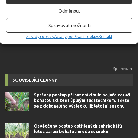
Hana Musilová
Do redakce Bydlimeutulne.cz se
Odmítnout
přidala během svých studií a práce
redaktorky ji tak nadchla, že se
Spravovat možnosti
rozhodla zůstat. Její v...
[Více o
autorovi]
Zásady cookies
Zásady používání cookies
Kontakt
SOUVISEJÍCÍ ČLÁNKY
Správný postup při sázení cibule na jaře zaručí
bohatou sklizeň i úplným začátečníkům. Těšte
se z dokonalého výsledku již letošní sezonu
Osvědčený postup ostřílených zahrádkářů
letos zaručí bohatou úrodu česneku