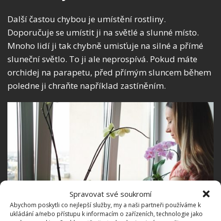
Další častou chybou je umístění rostliny.
Doporučuje se umístit ji na světlé a slunné místo.
Mnoho lidí ji tak chybně umisťuje na silné a přímé
sluneční světlo. To ji ale neprospívá. Pokud máte
orchidej na parapetu, před přímým sluncem během
poledne ji chraňte například zastíněním.
Spravovat své soukromí
Abychom poskytli co nejlepší služby, my a naši partneři používáme k
ukládání a/nebo přístupu k informacím o zařízeních, technologie jako