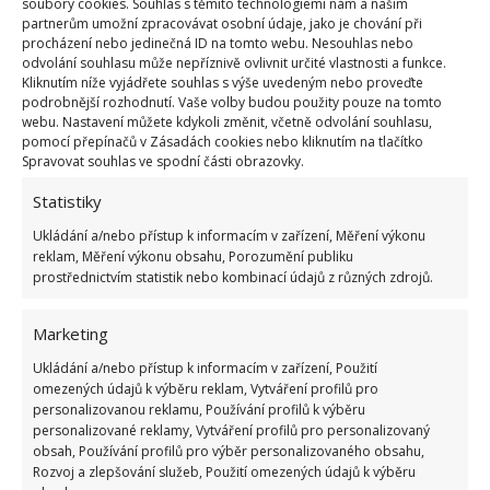
soubory cookies. Souhlas s těmito technologiemi nám a našim
partnerům umožní zpracovávat osobní údaje, jako je chování při
procházení nebo jedinečná ID na tomto webu. Nesouhlas nebo
odvolání souhlasu může nepříznivě ovlivnit určité vlastnosti a funkce.
Vyberte vhodný květináč
Kliknutím níže vyjádřete souhlas s výše uvedeným nebo proveďte
podrobnější rozhodnutí. Vaše volby budou použity pouze na tomto
webu. Nastavení můžete kdykoli změnit, včetně odvolání souhlasu,
Základem prosperující orchideje je také vhodný
pomocí přepínačů v Zásadách cookies nebo kliknutím na tlačítko
květináč. Pro začátečníky je vhodný průhledný
Spravovat souhlas ve spodní části obrazovky.
květináč. Díky němu totiž uvidíte, jak je substrát
Statistiky
vlhký a zda už potřebuje zalít. Tím zabráníte
Ukládání a/nebo přístup k informacím v zařízení, Měření výkonu
případnému přelití, které rostlině rozhodně
reklam, Měření výkonu obsahu, Porozumění publiku
prostřednictvím statistik nebo kombinací údajů z různých zdrojů.
neprospívá. Nejdůležitější ze všeho je ale tvar
květináče. Je třeba, aby měl vyvýšené dno, a v něm
Marketing
navíc dostatečné množství otvorů, kterými bude ke
kořenům orchideje proudit vzduch.
Ukládání a/nebo přístup k informacím v zařízení, Použití
omezených údajů k výběru reklam, Vytváření profilů pro
personalizovanou reklamu, Používání profilů k výběru
Fotografie: Pixabay, Freepik
personalizované reklamy, Vytváření profilů pro personalizovaný
obsah, Používání profilů pro výběr personalizovaného obsahu,
Rozvoj a zlepšování služeb, Použití omezených údajů k výběru