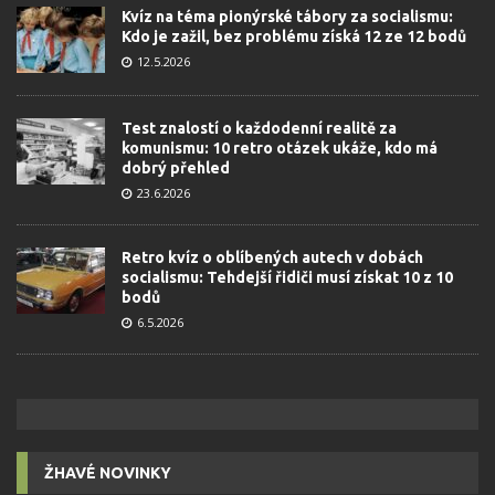
Kvíz na téma pionýrské tábory za socialismu:
Kdo je zažil, bez problému získá 12 ze 12 bodů
12.5.2026
Test znalostí o každodenní realitě za
komunismu: 10 retro otázek ukáže, kdo má
dobrý přehled
23.6.2026
Retro kvíz o oblíbených autech v dobách
socialismu: Tehdejší řidiči musí získat 10 z 10
bodů
6.5.2026
ŽHAVÉ NOVINKY