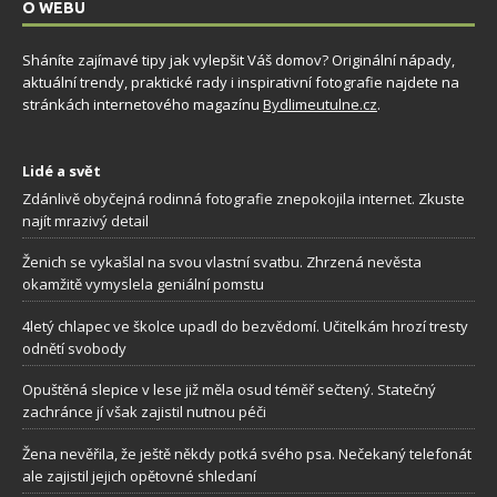
O WEBU
Sháníte zajímavé tipy jak vylepšit Váš domov? Originální nápady,
aktuální trendy, praktické rady i inspirativní fotografie najdete na
stránkách internetového magazínu
Bydlimeutulne.cz
.
Lidé a svět
Zdánlivě obyčejná rodinná fotografie znepokojila internet. Zkuste
najít mrazivý detail
Ženich se vykašlal na svou vlastní svatbu. Zhrzená nevěsta
okamžitě vymyslela geniální pomstu
4letý chlapec ve školce upadl do bezvědomí. Učitelkám hrozí tresty
odnětí svobody
Opuštěná slepice v lese již měla osud téměř sečtený. Statečný
zachránce jí však zajistil nutnou péči
Žena nevěřila, že ještě někdy potká svého psa. Nečekaný telefonát
ale zajistil jejich opětovné shledaní