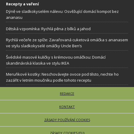
Recepty a vaření
Dýně ve sladkokyselém nálevu: Osvěžující domácí kompot bez
ananasu
Dětská vzpomínka: Rychlá pěna z bílků a jahod
Rychlá večeře ze spíže: Zavařovaná cuketová omáčka s ananasem
ve stylu sladkokyselé omáčky Uncle Ben’s
Švédské masové kuličky s krémovou omáčkou: Domácí
skandinávská klasika ve stylu IKEA
Meruňkové kostky: Neschovávejte ovoce pod těsto, nechte ho
zazářit v letním moučníku podle tohoto receptu
REDAKCE
KONTAKT
ZÁSADY POUŽÍVÁNÍ COOKIES
ZÁSADY COOKIES (EU)