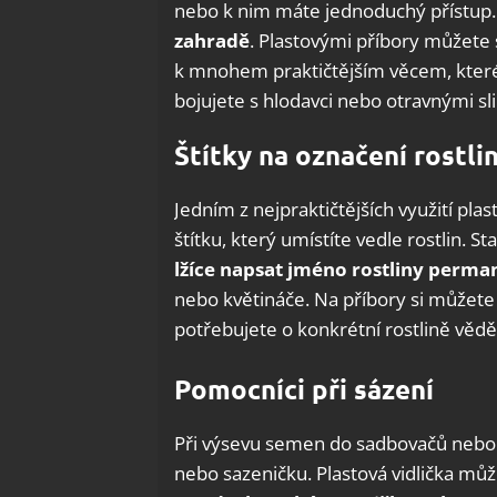
nebo k nim máte jednoduchý přístup. 
zahradě
. Plastovými příbory můžete s
k mnohem praktičtějším věcem, které 
bojujete s hlodavci nebo otravnými sl
Štítky na označení rostli
Jedním z nejpraktičtějších využití pla
štítku, který umístíte vedle rostlin. St
lžíce napsat jméno rostliny perm
nebo květináče. Na příbory si můžete 
potřebujete o konkrétní rostlině vědě
Pomocníci při sázení
Při výsevu semen do sadbovačů nebo k
nebo sazeničku. Plastová vidlička můž