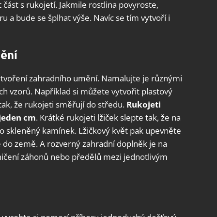
část s rukojetí. Jakmile rostlina povyroste,
u a bude se šplhat výše. Navíc se tím vytvoří i
ění
vytvoření zahradního umění. Namalujte je různými
h vzorů. Například si můžete vytvořit plastový
tak, že rukojeti směřují do středu.
Rukojeti
 jeden cm
. Krátké rukojeti lžiček slepte tak, že na
ebo skleněný kamínek. Lžičkový květ pak upevněte
 do země. A rozverný zahradní doplněk je na
aničení záhonů nebo předělů mezi jednotlivým