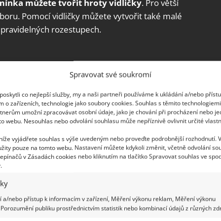
ínka můžete tvořit hroty vidličky
. Pro větší
boru. Pomocí vidličky můžete vytvořit také malé
 pravidelných rozestupech.
Spravovat své soukromí
ojem pro odrazení škůdců, jako jsou slimáci a
še do země zapíchněte plastovou vidličku tak, aby
oskytli co nejlepší služby, my a naši partneři používáme k ukládání a/nebo příst
ejte je
kolem sazenic. Ostré špičky odradí
m o zařízeních, technologie jako soubory cookies. Souhlas s těmito technologiem
tnerům umožní zpracovávat osobní údaje, jako je chování při procházení nebo j
il přelézt tyto zábrany. Stejně tak se přes hradbu
to webu. Nesouhlas nebo odvolání souhlasu může nepříznivě ovlivnit určité vlastn
lodavci, stejně jako kočky, kterým tak zabráníte,
 níže vyjádřete souhlas s výše uvedeným nebo proveďte podrobnější rozhodnutí. 
 záhonu.
žity pouze na tomto webu. Nastavení můžete kdykoli změnit, včetně odvolání so
epínačů v Zásadách cookies nebo kliknutím na tlačítko Spravovat souhlas ve spod
.
iky
 a/nebo přístup k informacím v zařízení, Měření výkonu reklam, Měření výkonu
Porozumění publiku prostřednictvím statistik nebo kombinací údajů z různých zdr