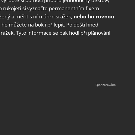
a vyrobte si pomocí příboru jednoduchý dešťový
o rukojeti si vyznačte permanentním fixem
žený a měřit s ním úhrn srážek,
nebo ho rovnou
é ho můžete na bok i přilepit. Po dešti hned
srážek. Tyto informace se pak hodí při plánování