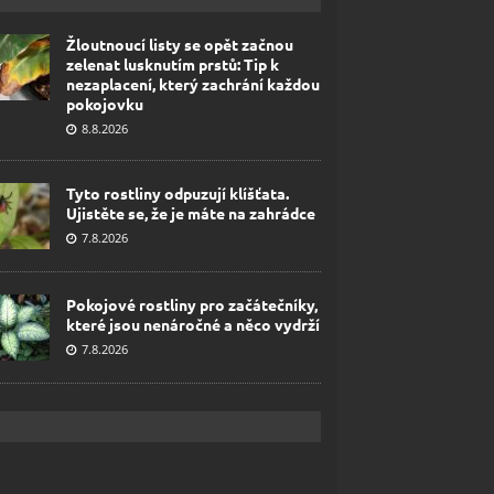
Žloutnoucí listy se opět začnou
zelenat lusknutím prstů: Tip k
nezaplacení, který zachrání každou
pokojovku
8.8.2026
Tyto rostliny odpuzují klíšťata.
Ujistěte se, že je máte na zahrádce
7.8.2026
Pokojové rostliny pro začátečníky,
které jsou nenáročné a něco vydrží
7.8.2026