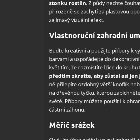
stonku rostlin
. Z půdy nechte čouhat 
přirozeně se zachytí za plastovou opor
zajímavý vizuální efekt.
Vlastnoruční zahradní um
Buďte kreativní a použijte příbory k 
barvami a uspořádejte do dekorativníc
květ tím, že rozmístíte lžíce do kruhu 
předtím zkraťte, aby zůstal asi jen
ně přilepíte ozdobný větší knoflík n
na dřevěnou tyčku, kterou zapíchněte
světě. Příbory můžete použít i k ohr
částmi záhonu.
Měřič srážek