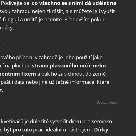
Podívejte se,
co všechno se s nimi dá udělat na
vou zahradu nejen zkrášlit, ale můžete je i využít
fungují a určitě je oceníte. Především pokud
imáky.
n
stového příboru v zahradě je jeho použití jako
ačí na plochou
stranu plastového nože nebo
anentním fixem
a pak ho zapíchnout do země
psát i data nebo jiné užitečné informace, které
t.
větináčů je důležité vytvořit dírku pro semínko
e být pro tuto práci ideálním nástrojem.
Dírky