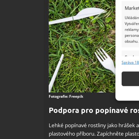
Market
Ukládání
Vytvářen
reklamy,
persona
obsahu.
Funkc
Správa 18
Přiřazov
Identifi
Použív
základ
Fotografie: Freepik
Podpora pro popínavé ro
Zajišt
odstra
Lehké popínavé rostliny jako hrášek 
Ukládá
plastového příboru. Zapíchněte plast