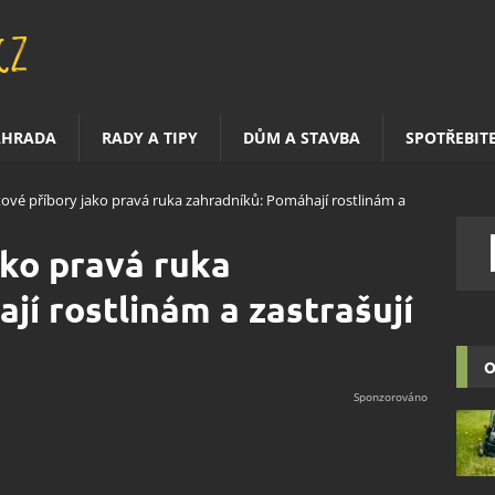
AHRADA
RADY A TIPY
DŮM A STAVBA
SPOTŘEBIT
tové příbory jako pravá ruka zahradníků: Pomáhají rostlinám a
ako pravá ruka
jí rostlinám a zastrašují
O