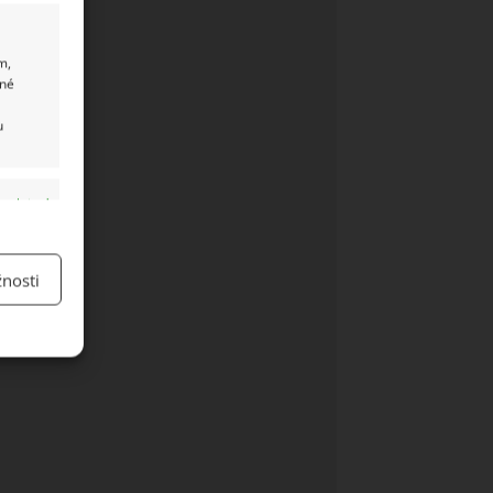
m,
ané
u
y aktivní
nosti
y aktivní