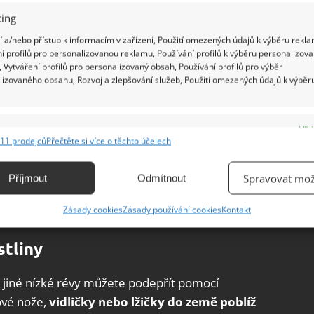
ing
 a/nebo přístup k informacím v zařízení, Použití omezených údajů k výběru rekla
í profilů pro personalizovanou reklamu, Používání profilů k výběru personalizov
 Vytváření profilů pro personalizovaný obsah, Používání profilů pro výběr
lizovaného obsahu, Rozvoj a zlepšování služeb, Použití omezených údajů k výběr
e
Vžd
11 prodejců
Přečtěte si více o těchto účelech
ání a kombinování údajů z jiných zdrojů údajů, Propojení různých zařízení,
kace zařízení na základě automaticky přenášených informací.
Spravovat mož
Příjmout
Odmítnout
ání přesných údajů o zeměpisné poloze, Identifikace zařízení na
Zásady cookies
Zásady používání cookies
Kontakt
ě aktivně vyžádaných informací.
stliny
ění bezpečnosti, předcházení a zjišťování podvodů a
ňování chyb, Poskytování a zobrazování reklamy a obsahu,
Vžd
a jiné nízké révy můžete podepřít pomocí
ní a sdělování voleb ochrany osobních údajů.
ové nože,
vidličky nebo lžičky do země poblíž