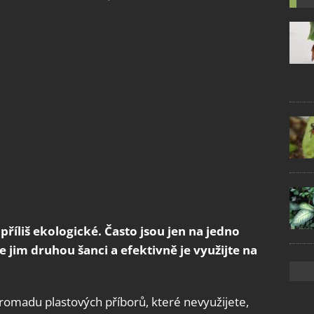
příliš ekologické. Často jsou jen na jedno
te jim druhou šanci a efektivně je využijte na
madu plastových příborů, které nevyužijete,