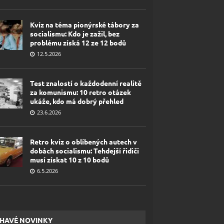
Kvíz na téma pionýrské tábory za
socialismu: Kdo je zažil, bez
problému získá 12 ze 12 bodů
12.5.2026
Test znalostí o každodenní realitě
za komunismu: 10 retro otázek
ukáže, kdo má dobrý přehled
23.6.2026
Retro kvíz o oblíbených autech v
dobách socialismu: Tehdejší řidiči
musí získat 10 z 10 bodů
6.5.2026
HAVÉ NOVINKY