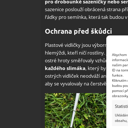
pro drobounké sazeničky nebo sem
sazenice poslouží obrácená strana pří
řádky pro semínka, která tak budou v
Ochrana před škůdci
Plastové vidličky jsou výborným nástr
hlemýždi, kteří ničí rostliny. Jednodu
Abychom p
ostré hroty směřovaly vzhůru. Zapích
informací
našim par
každého slimáka
, který by se odváž
ID na tom
ostrých vidliček neodváží ani drobní h
funkce.
Kliknutím
aby se vyvalovaly na čerstvě vysetém
budou pou
pomocí př
obrazovky
Statist
Ukládání
obsahu, 