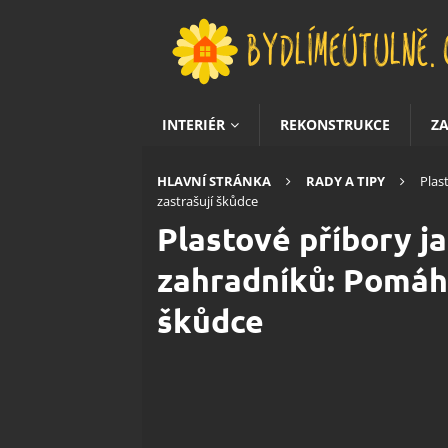
INTERIÉR
REKONSTRUKCE
Z
HLAVNÍ STRÁNKA
RADY A TIPY
Plas
zastrašují škůdce
Plastové příbory j
zahradníků: Pomáha
škůdce