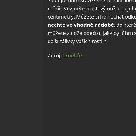
Sledujte úhrn srážek ve své zahradě 
měřič. Vezměte plastový nůž a na jeh
centimetry. Můžete si ho nechat odlo
nechte ve vhodné nádobě
, do kter
můžete z nože odečíst, jaký byl úhrn 
další zálivky vašich rostlin.
Zdroj:
Truelife