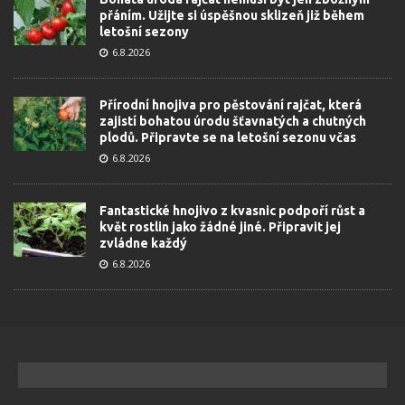
přáním. Užijte si úspěšnou sklizeň již během
letošní sezony
6.8.2026
Přírodní hnojiva pro pěstování rajčat, která
zajistí bohatou úrodu šťavnatých a chutných
plodů. Připravte se na letošní sezonu včas
6.8.2026
Fantastické hnojivo z kvasnic podpoří růst a
květ rostlin jako žádné jiné. Připravit jej
zvládne každý
6.8.2026