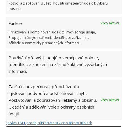
Rozvoj a zlepšování služeb, Použití omezených údajů k výběru
omyjte vodou a nechte povrch zaschnout. Octový
obsahu.
zápach tak zmizí.
Funkce
Vždy aktivní
Jedlá soda vás zbaví plísně
Přiřazování a kombinování údajů z jiných zdrojů údajů,
Propojení různých zařízení, Identifikace zařízení na
Polovinu lžičky sody smíchejte se sklenicí vody a
základě automaticky přenášených informací.
promíchejte, aby se rozpustila. Poté přelijte do
rozprašovače. Plesnivou oblast postříkejte a pomocí
Používání přesných údajů o zeměpisné poloze,
Identifikace zařízení na základě aktivně vyžádaných
kartáčku ji z povrchu očistěte. Nakonec opláchněte
informací.
vodou. Nakonec oblast znovu nastříkejte a nechejte
povrch osušit bez otírání. Zabijete tak veškerou
Zajištění bezpečnosti, předcházení a
zbylou plíseň a zabráníte jejímu návratu.
zjišťování podvodů a odstraňování chyb,
Poskytování a zobrazování reklamy a obsahu,
Vždy aktivní
Zdroj: Maids
Ukládání a sdělování voleb ochrany osobních
údajů.
Správa 1811 prodejců
Přečtěte si více o těchto účelech