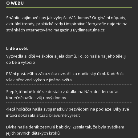
O WEBU
Sháníte zajímavé tipy jak vylepšit Váš domov? Originální nápady,
aktuální trendy, praktické rady i inspirativní fotografie najdete na
stránkách internetového magazínu
Bydlimeutulne.cz
.
Lidé a svět
Vyzvedla si dítě ve školce a jela domů. To, co našla na jeho těle, ji
do běla vytočilo
Přání postaršího zákazníka označil za nadlidský úkol. Kadeřník
však předvedl výkon z jiného světa
Slepé, třínohé kotě se dostalo z útulku na Národní den koťat.
Konečně našlo svůj nový domov
4letá holčička našla svoji matku v bezvědomí na podlaze. Díky své
intuici dokázala situaci bravurně vyřešit
Dívka našla deník zesnulé babičky. Zjistila tak, že byla svědkem
jejích prvních dětských kroků