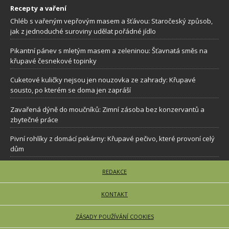
Recepty a vaření
Chléb s vařeným vepřovým masem a šťávou: Staročeský způsob,
jak z jednoduché suroviny udělat pořádné jídlo
Pikantní pánev s mletým masem a zeleninou: Šťavnatá směs na
křupavé česnekové topinky
Cuketové kuličky nejsou jen nouzovka ze zahrady: Křupavé
sousto, po kterém se doma jen zapráší
Zavařená dýně do moučníků: Zimní zásoba bez konzervantů a
zbytečné práce
Pivní rohlíky z domácí pekárny: Křupavé pečivo, které provoní celý
dům
REDAKCE
KONTAKT
ZÁSADY POUŽÍVÁNÍ COOKIES