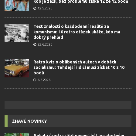
Kdo je zažil, bez problému získá 12 ze 12 bodů
12.5.2026
Test znalostí o každodenní realitě za
komunismu: 10 retro otázek ukáže, kdo má
dobrý přehled
23.6.2026
Retro kvíz o oblíbených autech v dobách
socialismu: Tehdejší řidiči musí získat 10 z 10
bodů
6.5.2026
ŽHAVÉ NOVINKY
Bohatá úroda rajčat nemusí být jen zbožným