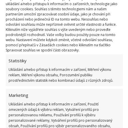
ukládání a/nebo přístupu k informacím o zařízeních, technologie jako
soubory cookies. Souhlas s těmito technologiemi nám a našim
partnerům umožní zpracovávat osobní údaje, jako je chování při
Fotografie: Freepik
procházení nebo jedinečná ID na tomto webu. Nesouhlas nebo
odvolání souhlasu může nepříznivě ovlivnit určité vlastnosti a funkce.
Použijte peroxid vodíku
Kliknutím níže vyjádřete souhlas s výše uvedeným nebo proveďte
podrobnější rozhodnutí. Vaše volby budou použity pouze na tomto
webu. Nastavení můžete kdykoli změnit, včetně odvolání souhlasu,
Ačkoli je peroxid vhodný pro většinu povrchu, je
pomocí přepínačů v Zásadách cookies nebo kliknutím na tlačítko
Spravovat souhlas ve spodní části obrazovky.
vhodné jej otestovat na malém kousku povrchu,
který není tolik vidět. Tříprocentní peroxid vodíku
Statistiky
vlijte do láhve s rozprašovačem. Naneste na místa
Ukládání a/nebo přístup k informacím v zařízení, Měření výkonu
s plísní a nechte působit 10 minut. Poté oblast
reklam, Měření výkonu obsahu, Porozumění publiku
prostřednictvím statistik nebo kombinací údajů z různých zdrojů.
vydrhněte takovou silou, abyste nepoškodili povrch
pod ní. Poté povrch otřete do sucha.
Marketing
Použijte ocet
Ukládání a/nebo přístup k informacím v zařízení, Použití
omezených údajů k výběru reklam, Vytváření profilů pro
personalizovanou reklamu, Používání profilů k výběru
Neředěný ocet nalijte do lahve s rozprašovačem a
personalizované reklamy, Vytváření profilů pro personalizovaný
obsah, Používání profilů pro výběr personalizovaného obsahu,
naneste je na postižený povrch. Po hodině oblast