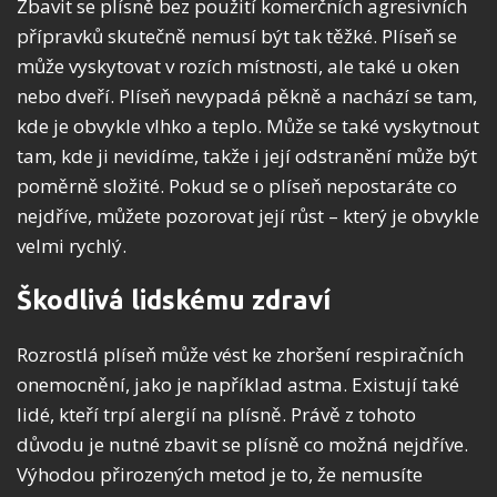
Zbavit se plísně bez použití komerčních agresivních
přípravků skutečně nemusí být tak těžké. Plíseň se
může vyskytovat v rozích místnosti, ale také u oken
nebo dveří. Plíseň nevypadá pěkně a nachází se tam,
kde je obvykle vlhko a teplo. Může se také vyskytnout
tam, kde ji nevidíme, takže i její odstranění může být
poměrně složité. Pokud se o plíseň nepostaráte co
nejdříve, můžete pozorovat její růst – který je obvykle
velmi rychlý.
Škodlivá lidskému zdraví
Rozrostlá plíseň může vést ke zhoršení respiračních
onemocnění, jako je například astma. Existují také
lidé, kteří trpí alergií na plísně. Právě z tohoto
důvodu je nutné zbavit se plísně co možná nejdříve.
Výhodou přirozených metod je to, že nemusíte