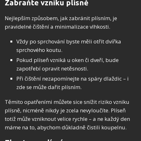
Zabraňte vzniku plísně
Nejlepším způsobem, jak zabránit plísním, je
pravidelné čištění a minimalizace vlhkosti.
Vždy po sprchování byste měli otřít dvířka
sprchového koutu.
Pokud plíseň vzniká u oken či dveří, bude
zapotřebí opravit netěsnosti.
Při čištění nezapomínejte na spáry dlaždic – i
zde se může dařit plísním.
Těmito opatřeními můžete sice snížit riziko vzniku
plísně, nicméně nikdy je zcela nevyloučíte. Plíseň
totiž může vzniknout velice rychle – a ne každý den
máme na to, abychom důkladně čistili koupelnu.