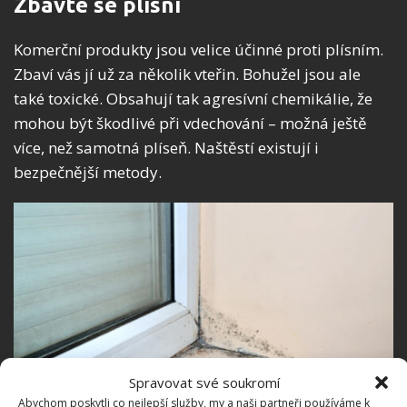
Zbavte se plísní
Komerční produkty jsou velice účinné proti plísním.
Zbaví vás jí už za několik vteřin. Bohužel jsou ale
také toxické. Obsahují tak agresívní chemikálie, že
mohou být škodlivé při vdechování – možná ještě
více, než samotná plíseň. Naštěstí existují i
bezpečnější metody.
Spravovat své soukromí
Abychom poskytli co nejlepší služby, my a naši partneři používáme k