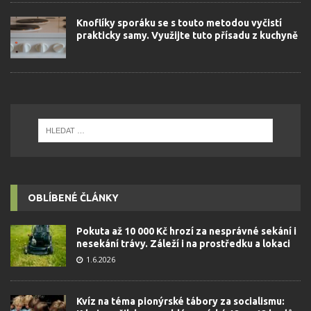
Knoflíky sporáku se s touto metodou vyčistí
prakticky samy. Využijte tuto přísadu z kuchyně
OBLÍBENÉ ČLÁNKY
Pokuta až 10 000 Kč hrozí za nesprávné sekání i
nesekání trávy. Záleží i na prostředku a lokaci
1.6.2026
Kvíz na téma pionýrské tábory za socialismu: