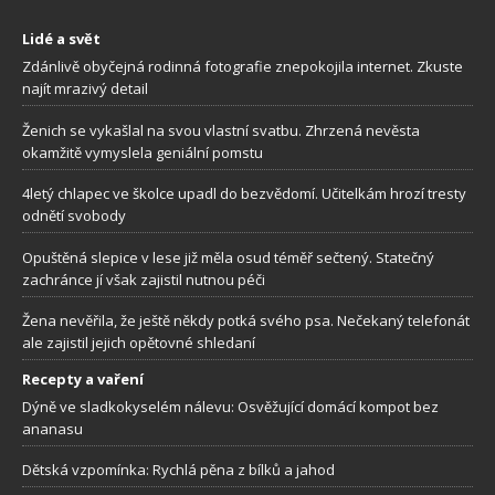
Lidé a svět
Zdánlivě obyčejná rodinná fotografie znepokojila internet. Zkuste
najít mrazivý detail
Ženich se vykašlal na svou vlastní svatbu. Zhrzená nevěsta
okamžitě vymyslela geniální pomstu
4letý chlapec ve školce upadl do bezvědomí. Učitelkám hrozí tresty
odnětí svobody
Opuštěná slepice v lese již měla osud téměř sečtený. Statečný
zachránce jí však zajistil nutnou péči
Žena nevěřila, že ještě někdy potká svého psa. Nečekaný telefonát
ale zajistil jejich opětovné shledaní
Recepty a vaření
Dýně ve sladkokyselém nálevu: Osvěžující domácí kompot bez
ananasu
Dětská vzpomínka: Rychlá pěna z bílků a jahod