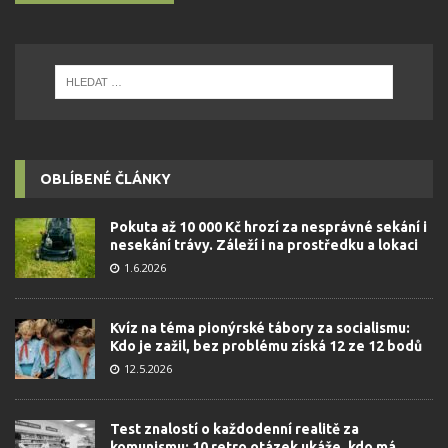
OBLÍBENÉ ČLÁNKY
Pokuta až 10 000 Kč hrozí za nesprávné sekání i
nesekání trávy. Záleží i na prostředku a lokaci
1.6.2026
Kvíz na téma pionýrské tábory za socialismu:
Kdo je zažil, bez problému získá 12 ze 12 bodů
12.5.2026
Test znalostí o každodenní realitě za
komunismu: 10 retro otázek ukáže, kdo má