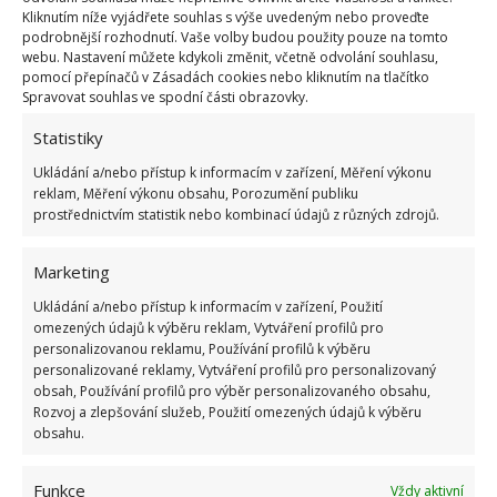
jsme také napsali o nálezu sklepních prostor, které
Kliknutím níže vyjádřete souhlas s výše uvedeným nebo proveďte
podrobnější rozhodnutí. Vaše volby budou použity pouze na tomto
připomínaly vězení
či spíš možná mučírnu.
webu. Nastavení můžete kdykoli změnit, včetně odvolání souhlasu,
pomocí přepínačů v Zásadách cookies nebo kliknutím na tlačítko
Spravovat souhlas ve spodní části obrazovky.
Zdroje:
NewsWeek
Statistiky
Ukládání a/nebo přístup k informacím v zařízení, Měření výkonu
reklam, Měření výkonu obsahu, Porozumění publiku
prostřednictvím statistik nebo kombinací údajů z různých zdrojů.
Marketing
Ukládání a/nebo přístup k informacím v zařízení, Použití
omezených údajů k výběru reklam, Vytváření profilů pro
personalizovanou reklamu, Používání profilů k výběru
personalizované reklamy, Vytváření profilů pro personalizovaný
obsah, Používání profilů pro výběr personalizovaného obsahu,
Rozvoj a zlepšování služeb, Použití omezených údajů k výběru
obsahu.
Funkce
Vždy aktivní