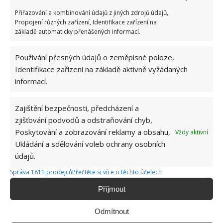
Přiřazování a kombinování údajů z jiných zdrojů údajů,
Propojení různých zařízení, Identifikace zařízení na
základě automaticky přenášených informací.
OBJEV
REKONSTRUKCE
TAJNÁ MÍSTNOST
Používání přesných údajů o zeměpisné poloze,
Přidejte svůj názor
Identifikace zařízení na základě aktivně vyžádaných
informací.
KOMENTOVAT
Zajištění bezpečnosti, předcházení a
Hana Musilová
zjišťování podvodů a odstraňování chyb,
Poskytování a zobrazování reklamy a obsahu,
Vždy aktivní
Do redakce Bydlimeutulne.cz se
Ukládání a sdělování voleb ochrany osobních
přidala během svých studií a práce
údajů.
redaktorky ji tak nadchla, že se
rozhodla zůstat. Její v...
[Více o
Správa 1811 prodejců
Přečtěte si více o těchto účelech
autorovi]
Příjmout
Odmítnout