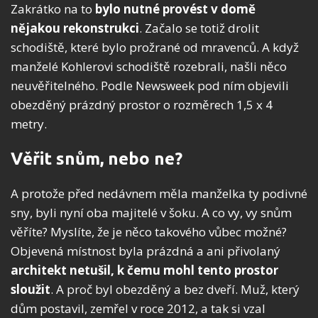
Zakrátko na to
bylo nutné provést v domě
nějakou rekonstrukci
. Začalo se totiž drolit
schodiště, které bylo prožrané od mravenců. A když
manželé Kohlerovi schodiště rozebrali, našli něco
neuvěřitelného. Podle Newsweek pod ním objevili
obezděný prázdný prostor o rozměrech 1,5 x 4
metry.
Věřit snům, nebo ne?
A protože před nedávnem měla manželka ty podivné
sny, byli nyní oba majitelé v šoku. A co vy, vy snům
věříte? Myslíte, že je něco takového vůbec možné?
Objevená místnost byla prázdná a ani přivolaný
architekt netušil, k čemu mohl tento prostor
sloužit
. A proč byl obezděný a bez dveří. Muž, který
dům postavil, zemřel v roce 2012, a tak si vzal