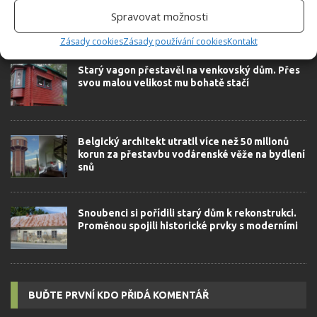
Spravovat možnosti
SOUVISEJÍCÍ ČLÁNKY
Zásady cookies
Zásady používání cookies
Kontakt
Starý vagon přestavěl na venkovský dům. Přes
svou malou velikost mu bohatě stačí
Belgický architekt utratil více než 50 milionů
korun za přestavbu vodárenské věže na bydlení
snů
Snoubenci si pořídili starý dům k rekonstrukci.
Proměnou spojili historické prvky s moderními
BUĎTE PRVNÍ KDO PŘIDÁ KOMENTÁŘ