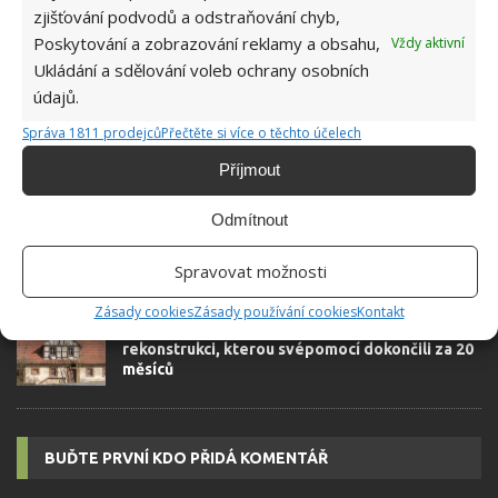
zjišťování podvodů a odstraňování chyb,
Poskytování a zobrazování reklamy a obsahu,
Vždy aktivní
SOUVISEJÍCÍ ČLÁNKY
Ukládání a sdělování voleb ochrany osobních
údajů.
Zchátralou vilu zrekonstruovali dechberoucím
stylem, který mezi odborníky vyvolal vlnu
Správa 1811 prodejců
Přečtěte si více o těchto účelech
nadšení
Příjmout
Starý zarostlý dům prošel kompletní
Odmítnout
rekonstrukcí. V novém kabátě je naprosto k
nepoznání
Spravovat možnosti
Zásady cookies
Zásady používání cookies
Kontakt
Mladí manželé si pořídili opuštěný dům k
rekonstrukci, kterou svépomocí dokončili za 20
měsíců
BUĎTE PRVNÍ KDO PŘIDÁ KOMENTÁŘ