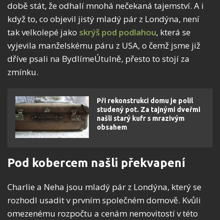
době stát, že odhalí mnohá nečekaná tajemství. A i
když to, co objevil jistý mladý pár z Londýna, není
tak velkolepé jako
skrýš pod podlahou
, která se
vyjevila manželskému páru z USA, o čemž jsme již
dříve psali na BydlímeÚtulně, přesto to stojí za
zmínku.
Při rekonstrukci domu je polil
studený pot. Za tajnými dveřmi
našli starý kufr s mrazivým
obsahem
Pod kobercem našli překvapení
Charlie a Neha jsou mladý pár z Londýna, který se
rozhodl usadit v prvním společném domově. Kvůli
omezenému rozpočtu a cenám nemovitostí v této