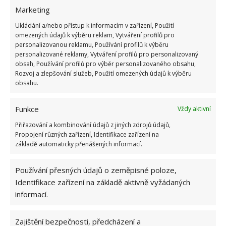
Marketing
Ukládání a/nebo přístup k informacím v zařízení, Použití
omezených údajů k výběru reklam, Vytváření profilů pro
NÁLEZ
REKONSTRUKCE
personalizovanou reklamu, Používání profilů k výběru
personalizované reklamy, Vytváření profilů pro personalizovaný
obsah, Používání profilů pro výběr personalizovaného obsahu,
Přidejte svůj názor
Rozvoj a zlepšování služeb, Použití omezených údajů k výběru
KOMENTOVAT
obsahu.
Funkce
Vždy aktivní
Hana Musilová
Přiřazování a kombinování údajů z jiných zdrojů údajů,
Propojení různých zařízení, Identifikace zařízení na
Do redakce Bydlimeutulne.cz se
základě automaticky přenášených informací.
přidala během svých studií a práce
redaktorky ji tak nadchla, že se
rozhodla zůstat. Její v...
[Více o
Používání přesných údajů o zeměpisné poloze,
autorovi]
Identifikace zařízení na základě aktivně vyžádaných
informací.
Zajištění bezpečnosti, předcházení a