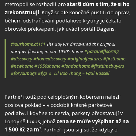
metropoli se rozhodli pro
starší dům s tím, že si ho
zrekonstruují
. Když se ale konečně pustili do oprav,
během odstraňování podlahové krytiny je čekalo
obrovské překvapení, jak uvádí portál Dagens.
@ourhome.at111
The day we discovered the original
parquet flooring in our 1950’s home
#parquetflooring
#discovery
#homediscovery
#originalfeatures
#firsthome
#newhome
#1950shome
#londonhome
#firsttimebuyers
#foryoupage
#fyp
♬ Lil Boo Thang – Paul Russell
Partneři totiž pod celoplošným kobercem nalezli
doslova poklad – v podobě krásné parketové
podlahy. I když se to nezdá, parkety představují v
Londýně luxus, jehož
cena se může vyšplhat až na
1 500 Kč za m
. Partneři jsou si jistí, že kdyby o
2