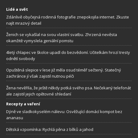
Lidé a svět
Zdánlivě obyčejná rodinná fotografie znepokojila internet. Zkuste
najít mrazivý detail
Ženich se vykašlal na svou vlastní svatbu. Zhrzená nevěsta
okamžitě vymyslela geniální pomstu
4letý chlapec ve školce upadl do bezvědomí. Učitelkám hrozí tresty
odnětí svobody
Opuštěná slepice v lese již měla osud téměř sečtený. Statečný
zachránce jí však zajistil nutnou péči
Žena nevěřila, že ještě někdy potká svého psa. Nečekaný telefonát
ale zajistil jejich opětovné shledaní
Recepty a vaření
Dýně ve sladkokyselém nálevu: Osvěžující domácí kompot bez
ananasu
Dětská vzpomínka: Rychlá pěna z bílků a jahod