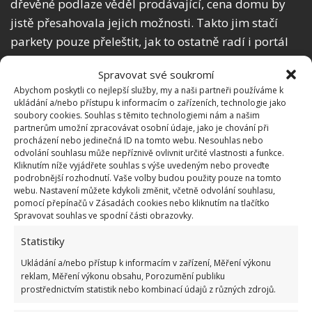
dřevěné podlaze věděl prodávající, cena domu by
jistě přesahovala jejich možnosti. Takto jim stačí
parkety pouze přeleštit, jak to ostatně radí i portál
DesignParquet, a budou jako nové.
Spravovat své soukromí
Abychom poskytli co nejlepší služby, my a naši partneři používáme k
ukládání a/nebo přístupu k informacím o zařízeních, technologie jako
soubory cookies. Souhlas s těmito technologiemi nám a našim
partnerům umožní zpracovávat osobní údaje, jako je chování při
procházení nebo jedinečná ID na tomto webu. Nesouhlas nebo
odvolání souhlasu může nepříznivě ovlivnit určité vlastnosti a funkce.
Kliknutím níže vyjádřete souhlas s výše uvedeným nebo proveďte
podrobnější rozhodnutí. Vaše volby budou použity pouze na tomto
webu. Nastavení můžete kdykoli změnit, včetně odvolání souhlasu,
pomocí přepínačů v Zásadách cookies nebo kliknutím na tlačítko
Spravovat souhlas ve spodní části obrazovky.
Statistiky
Ukládání a/nebo přístup k informacím v zařízení, Měření výkonu
reklam, Měření výkonu obsahu, Porozumění publiku
prostřednictvím statistik nebo kombinací údajů z různých zdrojů.