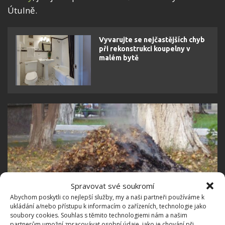
Útulně.
Vyvarujte se nejčastějších chyb
při rekonstrukci koupelny v
malém bytě
Spravovat své soukromí
Abychom poskytli co nejlepší služby, my a naši partneři používáme k
ukládání a/nebo přístupu k informacím o zařízeních, technologie jako
soubory cookies. Souhlas s těmito technologiemi nám a našim
Fotografie: Василюк Олексій / Creative Commons / Attribution-
partnerům umožní zpracovávat osobní údaje, jako je chování při