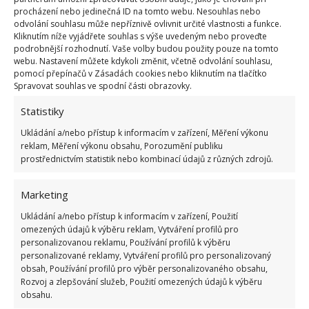
Share Alike 4.0
procházení nebo jedinečná ID na tomto webu. Nesouhlas nebo
odvolání souhlasu může nepříznivě ovlivnit určité vlastnosti a funkce.
Jak jinak spadané listí využít
Kliknutím níže vyjádřete souhlas s výše uvedeným nebo proveďte
podrobnější rozhodnutí. Vaše volby budou použity pouze na tomto
webu. Nastavení můžete kdykoli změnit, včetně odvolání souhlasu,
Listí nemusíme jen pálit, na zahradě ho lze využít i
pomocí přepínačů v Zásadách cookies nebo kliknutím na tlačítko
mnoha dalšími způsoby. Velmi jednoduše jej lze
Spravovat souhlas ve spodní části obrazovky.
přidat na kompost nebo
z něj vytvořit mulčovací
Statistiky
směs pro rostliny
na vaší zahradě. Listí můžete také
Ukládání a/nebo přístup k informacím v zařízení, Měření výkonu
napytlovat a vyrobit z něj velmi výživné a účinné
reklam, Měření výkonu obsahu, Porozumění publiku
prostřednictvím statistik nebo kombinací údajů z různých zdrojů.
hnojivo připravené na další sezonu. Nebo nechat
malou hromádku v zadní části zahrady pro
Marketing
živočichy, kteří by v ní mohli přezimovat.
Ukládání a/nebo přístup k informacím v zařízení, Použití
omezených údajů k výběru reklam, Vytváření profilů pro
personalizovanou reklamu, Používání profilů k výběru
personalizované reklamy, Vytváření profilů pro personalizovaný
obsah, Používání profilů pro výběr personalizovaného obsahu,
Rozvoj a zlepšování služeb, Použití omezených údajů k výběru
obsahu.