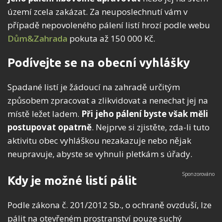
území zcela zakázat. Za neuposlechnutí vám v
případě nepovoleného pálení listí hrozí podle webu
Dům&Zahrada
pokuta až 150 000 Kč.
Podívejte se na obecní vyhlášky
Spadané listí je žádoucí na zahradě určitým
způsobem zpracovat a zlikvidovat a nenechat jej na
místě ležet ladem.
Při jeho pálení byste však měli
postupovat opatrně
. Nejprve si zjistěte, zda-li tuto
aktivitu obec vyhláškou nezakazuje nebo nějak
neupravuje, abyste se vyhnuli pletkám s úřady.
Kdy je možné listí pálit
Podle zákona č. 201/2012 Sb., o ochraně ovzduší, lze
pálit na otevřeném prostranství pouze suchý