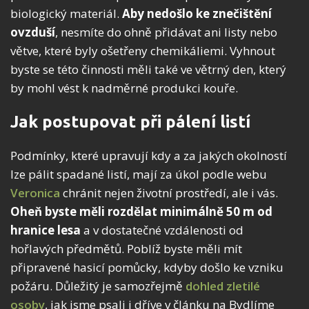
biologický materiál.
Aby nedošlo ke znečištění
ovzduší
, nesmíte do ohně přidávat ani listy nebo
větve, které byly ošetřeny chemikáliemi. Vyhnout
byste se této činnosti měli také ve větrný den, který
by mohl vést k nadměrné produkci kouře.
Jak postupovat při pálení listí
Podmínky, které upravují kdy a za jakých okolností
lze pálit spadané listí, mají za úkol podle webu
Veronica
chránit nejen životní prostředí, ale i vás.
Oheň byste měli rozdělat minimálně 50 m od
hranice lesa
a v dostatečné vzdálenosti od
hořlavých předmětů. Poblíž byste měli mít
připravené hasicí pomůcky, kdyby došlo ke vzniku
požáru. Důležitý je samozřejmě
dohled zletilé
osoby
, jak jsme psali i dříve v článku na Bydlíme