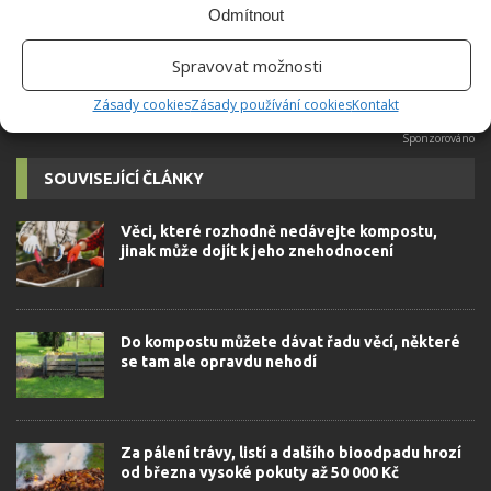
možné najít v j...
[Více o autorovi]
Odmítnout
Spravovat možnosti
Zásady cookies
Zásady používání cookies
Kontakt
SOUVISEJÍCÍ ČLÁNKY
Věci, které rozhodně nedávejte kompostu,
jinak může dojít k jeho znehodnocení
Do kompostu můžete dávat řadu věcí, některé
se tam ale opravdu nehodí
Za pálení trávy, listí a dalšího bioodpadu hrozí
od března vysoké pokuty až 50 000 Kč