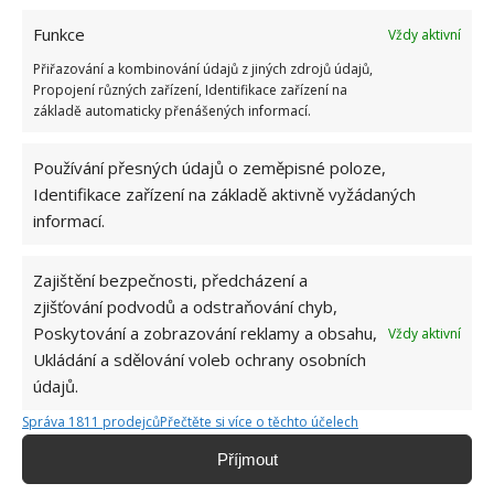
Funkce
Vždy aktivní
Přiřazování a kombinování údajů z jiných zdrojů údajů,
Propojení různých zařízení, Identifikace zařízení na
základě automaticky přenášených informací.
Používání přesných údajů o zeměpisné poloze,
Identifikace zařízení na základě aktivně vyžádaných
informací.
Zajištění bezpečnosti, předcházení a
KOMPOST
LISTÍ
zjišťování podvodů a odstraňování chyb,
Poskytování a zobrazování reklamy a obsahu,
Vždy aktivní
Ukládání a sdělování voleb ochrany osobních
údajů.
Jiří Kolář
Správa 1811 prodejců
Přečtěte si více o těchto účelech
Absolvent České zemědělské
univerzity, který je již od malička
Příjmout
velkým kutilem. V podstatě vše, co je