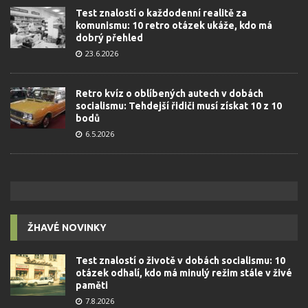
Test znalostí o každodenní realitě za
komunismu: 10 retro otázek ukáže, kdo má
dobrý přehled
23.6.2026
Retro kvíz o oblíbených autech v dobách
socialismu: Tehdejší řidiči musí získat 10 z 10
bodů
6.5.2026
ŽHAVÉ NOVINKY
Test znalostí o životě v dobách socialismu: 10
otázek odhalí, kdo má minulý režim stále v živé
paměti
7.8.2026