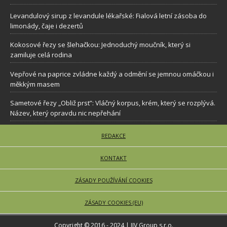
Levandulový sirup z levandule lékařské: Fialová letní zásoba do
limonády, čaje i dezertů
Kokosové řezy se šlehačkou: Jednoduchý moučník, který si
zamiluje celá rodina
Vepřové na paprice zvládne každý a odmění se jemnou omáčkou i
měkkým masem
Sametové řezy „Obliž prst”: Vláčný korpus, krém, který se rozplývá.
Název, který opravdu nic nepřehání
REDAKCE
KONTAKT
ZÁSADY POUŽÍVÁNÍ COOKIES
ZÁSADY COOKIES (EU)
Copyright © 2016 - 2024 | JJV Group s.r.o.