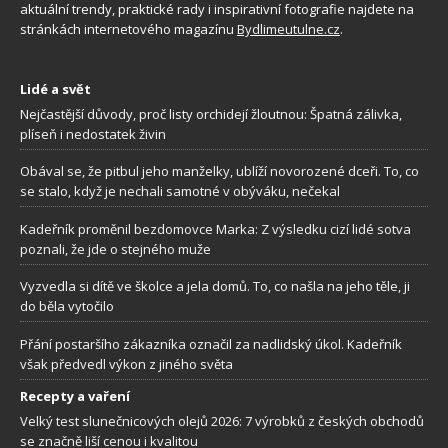
aktuální trendy, praktické rady i inspirativní fotografie najdete na
stránkách internetového magazínu
Bydlimeutulne.cz
.
Lidé a svět
Nejčastější důvody, proč listy orchidejí žloutnou: Špatná zálivka,
plíseň i nedostatek živin
Obával se, že pitbul jeho manželky, ublíží novorozené dceři. To, co
se stalo, když je nechali samotné v obýváku, nečekal
Kadeřník proměnil bezdomovce Marka: Z výsledku cizí lidé sotva
poznali, že jde o stejného muže
Vyzvedla si dítě ve školce a jela domů. To, co našla na jeho těle, ji
do běla vytočilo
Přání postaršího zákazníka označil za nadlidský úkol. Kadeřník
však předvedl výkon z jiného světa
Recepty a vaření
Velký test slunečnicových olejů 2026: 7 výrobků z českých obchodů
se značně liší cenou i kvalitou