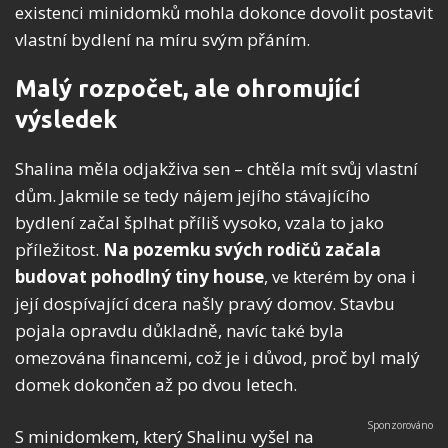
existenci minidomků mohla dokonce dovolit postavit
vlastní bydlení na míru svým přáním.
Malý rozpočet, ale ohromující
výsledek
Shalina měla odjakživa sen – chtěla mít svůj vlastní
dům. Jakmile se tedy nájem jejího stávajícího
bydlení začal šplhat příliš vysoko, vzala to jako
příležitost.
Na pozemku svých rodičů začala
budovat pohodlný tiny house
, ve kterém by ona i
její dospívající dcera našly pravý domov. Stavbu
pojala opravdu důkladně, navíc také byla
omezována financemi, což je i důvod, proč byl malý
domek dokončen až po dvou letech.
S minidomkem, který Shalinu vyšel na