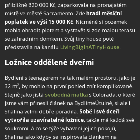
přibližně 820 000 Kč, zaparkovala na pronajatém
místě ve městě Sacramento. Zde
hradí měsíční
poplatek ve výši 15 000 Kč
. Nicméně si pozemek
mohla ohradit plotem a vystavět si zde malou terasu
se zahradním domkem. Svůj tiny house poté
představila na kanálu
LivingBigInATinyHouse
.
Ložnice oddělené dveřmi
Bydlení s teenagerem na tak malém prostoru, jako je
32 m
, by mohlo na první pohled znít komplikovaně.
2
Stejně jako jistá
svobodná matka
s Colorada, o které
jsme vám přinesli článek na BydlímeÚtulně, si ale i
Shalina velmi dobře poradila.
Sobě i své dceři
vytvořila uzavíratelné ložnice
, takže má každá své
soukromí. A co se týče vybavení jejich pokojů,
Shalina jako kdyby se inspirovala článkem na