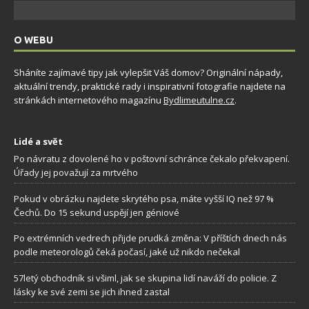
O WEBU
Sháníte zajímavé tipy jak vylepšit Váš domov? Originální nápady,
aktuální trendy, praktické rady i inspirativní fotografie najdete na
stránkách internetového magazínu
Bydlimeutulne.cz
.
Lidé a svět
Po návratu z dovolené ho v poštovní schránce čekalo překvapení.
Úřady jej považují za mrtvého
Pokud v obrázku najdete skrytého psa, máte vyšší IQ než 97 %
Čechů. Do 15 sekund uspějí jen géniové
Po extrémních vedrech přijde prudká změna: V příštích dnech nás
podle meteorologů čeká počasí, jaké už nikdo nečekal
57letý obchodník si všiml, jak se skupina lidí naváží do policie. Z
lásky ke své zemi se jich ihned zastal