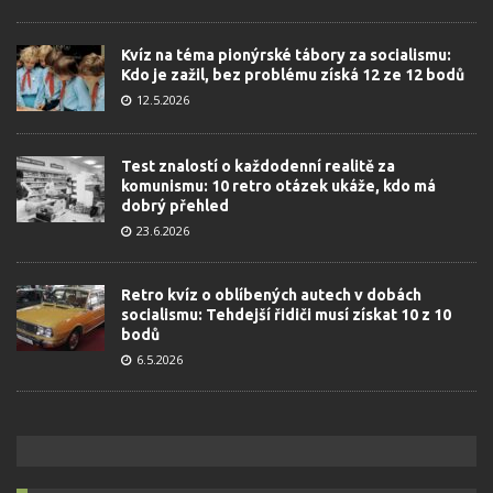
Kvíz na téma pionýrské tábory za socialismu:
Kdo je zažil, bez problému získá 12 ze 12 bodů
12.5.2026
Test znalostí o každodenní realitě za
komunismu: 10 retro otázek ukáže, kdo má
dobrý přehled
23.6.2026
Retro kvíz o oblíbených autech v dobách
socialismu: Tehdejší řidiči musí získat 10 z 10
bodů
6.5.2026