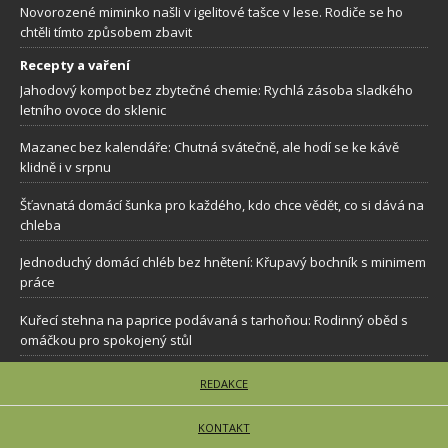
Novorozené miminko našli v igelitové tašce v lese. Rodiče se ho
chtěli tímto způsobem zbavit
Recepty a vaření
Jahodový kompot bez zbytečné chemie: Rychlá zásoba sladkého
letního ovoce do sklenic
Mazanec bez kalendáře: Chutná svátečně, ale hodí se ke kávě
klidně i v srpnu
Šťavnatá domácí šunka pro každého, kdo chce vědět, co si dává na
chleba
Jednoduchý domácí chléb bez hnětení: Křupavý bochník s minimem
práce
Kuřecí stehna na paprice podávaná s tarhoňou: Rodinný oběd s
omáčkou pro spokojený stůl
REDAKCE
KONTAKT