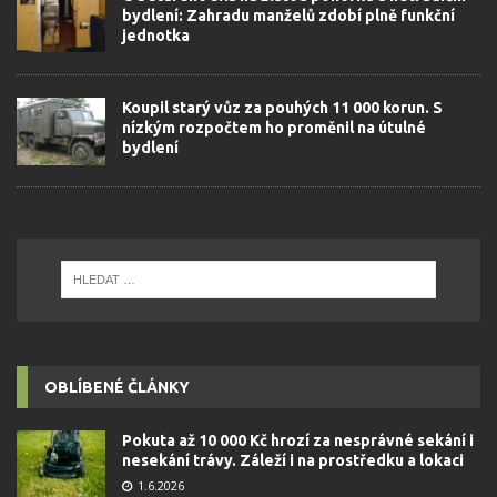
bydlení: Zahradu manželů zdobí plně funkční
jednotka
Koupil starý vůz za pouhých 11 000 korun. S
nízkým rozpočtem ho proměnil na útulné
bydlení
OBLÍBENÉ ČLÁNKY
Pokuta až 10 000 Kč hrozí za nesprávné sekání i
nesekání trávy. Záleží i na prostředku a lokaci
1.6.2026