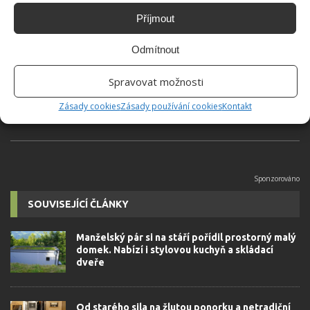
Příjmout
Jiří Kolář
Absolvent České zemědělské
Odmítnout
univerzity, který je již od malička
velkým kutilem. V podstatě vše, co je
Spravovat možnosti
možné najít v j...
[Více o autorovi]
Zásady cookies
Zásady používání cookies
Kontakt
SOUVISEJÍCÍ ČLÁNKY
Manželský pár si na stáří pořídil prostorný malý
domek. Nabízí i stylovou kuchyň a skládací
dveře
Od starého sila na žlutou ponorku a netradiční