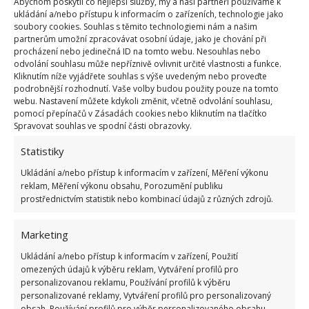
Abychom poskytli co nejlepší služby, my a naši partneři používáme k
kde jsou věci schované pod výklopnými dvířky.
ukládání a/nebo přístupu k informacím o zařízeních, technologie jako
soubory cookies. Souhlas s těmito technologiemi nám a našim
partnerům umožní zpracovávat osobní údaje, jako je chování při
procházení nebo jedinečná ID na tomto webu. Nesouhlas nebo
odvolání souhlasu může nepříznivě ovlivnit určité vlastnosti a funkce.
Kliknutím níže vyjádřete souhlas s výše uvedeným nebo proveďte
podrobnější rozhodnutí. Vaše volby budou použity pouze na tomto
webu. Nastavení můžete kdykoli změnit, včetně odvolání souhlasu,
pomocí přepínačů v Zásadách cookies nebo kliknutím na tlačítko
Spravovat souhlas ve spodní části obrazovky.
Statistiky
Ukládání a/nebo přístup k informacím v zařízení, Měření výkonu
reklam, Měření výkonu obsahu, Porozumění publiku
prostřednictvím statistik nebo kombinací údajů z různých zdrojů.
Marketing
Ukládání a/nebo přístup k informacím v zařízení, Použití
omezených údajů k výběru reklam, Vytváření profilů pro
personalizovanou reklamu, Používání profilů k výběru
personalizované reklamy, Vytváření profilů pro personalizovaný
obsah, Používání profilů pro výběr personalizovaného obsahu,