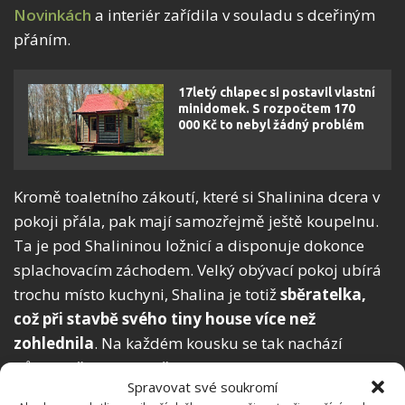
Novinkách
a interiér zařídila v souladu s dceřiným
přáním.
17letý chlapec si postavil vlastní
minidomek. S rozpočtem 170
000 Kč to nebyl žádný problém
Kromě toaletního zákoutí, které si Shalinina dcera v
pokoji přála, pak mají samozřejmě ještě koupelnu.
Ta je pod Shalininou ložnicí a disponuje dokonce
splachovacím záchodem. Velký obývací pokoj ubírá
trochu místo kuchyni, Shalina je totiž
sběratelka,
což při stavbě svého tiny house více než
zohlednila
. Na každém kousku se tak nachází
důmyslně ukrytý úložný prostor. Dle mého osobního
Spravovat své soukromí
názoru je nejzajímavěji zužitkovaný strop v kuchyni,