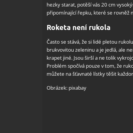
hezky starat, potěší vás 20 cm vysoký
připomínající řepku, které se rovně
Roketa není rukola
Často se stává, že si lidé pletou rukol
brukvovitou zeleninu a je jedlá, ale n
krapet jiné. Jsou širší a ne tolik vykroj
Problém spočívá pouze v tom, že rukol
můžete na šťavnaté lístky těšit každo
Obrázek: pixabay