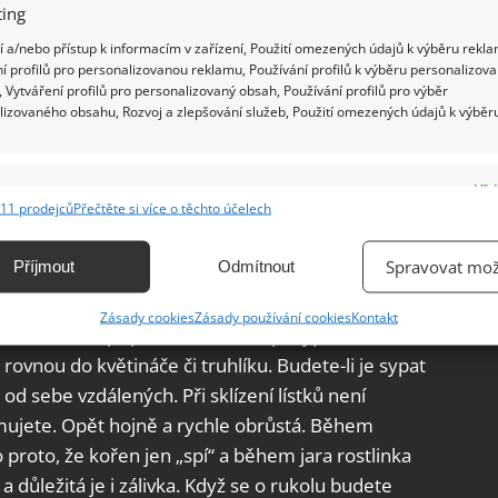
ing
 a/nebo přístup k informacím v zařízení, Použití omezených údajů k výběru rekla
í profilů pro personalizovanou reklamu, Používání profilů k výběru personalizov
 Vytváření profilů pro personalizovaný obsah, Používání profilů pro výběr
lizovaného obsahu, Rozvoj a zlepšování služeb, Použití omezených údajů k výběr
e
Vžd
11 prodejců
Přečtěte si více o těchto účelech
ání a kombinování údajů z jiných zdrojů údajů, Propojení různých zařízení,
kace zařízení na základě automaticky přenášených informací.
Spravovat mož
Příjmout
Odmítnout
ání přesných údajů o zeměpisné poloze, Identifikace zařízení na
Zásady cookies
Zásady používání cookies
Kontakt
ě aktivně vyžádaných informací.
sazeničku. V případě semen lze posypat
ovnou do květináče či truhlíku. Budete-li je sypat
ění bezpečnosti, předcházení a zjišťování podvodů a
d sebe vzdálených. Při sklízení lístků není
ňování chyb, Poskytování a zobrazování reklamy a obsahu,
Vžd
imujete. Opět hojně a rychle obrůstá. Během
ní a sdělování voleb ochrany osobních údajů.
o proto, že kořen jen „spí“ a během jara rostlinka
 důležitá je i zálivka. Když se o rukolu budete