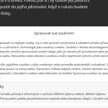
 truhlíku. Pokud jste si i vy oblíbili její pikantní
pustit do jejího pěstování. Když o rukolu budete
ístky.
s
Spravovat své soukromí
antní chuť, rukola je plná beta-karotenu, vitamínu
oskytli co nejlepší služby, my a naši partneři používáme k ukládání a/nebo příst
yschopnost organismu, působí proti zácpě a
m o zařízeních, technologie jako soubory cookies. Souhlas s těmito technologiem
oxikační a protirakovinné účinky.
tnerům umožní zpracovávat osobní údaje, jako je chování při procházení nebo j
to webu. Nesouhlas nebo odvolání souhlasu může nepříznivě ovlivnit určité vlastn
 níže vyjádřete souhlas s výše uvedeným nebo proveďte podrobnější rozhodnutí. 
žity pouze na tomto webu. Nastavení můžete kdykoli změnit, včetně odvolání so
epínačů v Zásadách cookies nebo kliknutím na tlačítko Spravovat souhlas ve spod
.
iky
 a/nebo přístup k informacím v zařízení, Měření výkonu reklam, Měření výkonu
Porozumění publiku prostřednictvím statistik nebo kombinací údajů z různých zdr