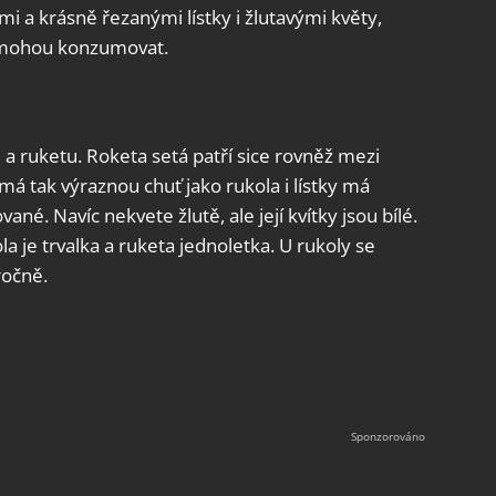
mi a krásně řezanými lístky i žlutavými květy,
ž mohou konzumovat.
u a ruketu. Roketa setá patří sice rovněž mezi
emá tak výraznou chuť jako rukola i lístky má
ované. Navíc nekvete žlutě, ale její kvítky jsou bílé.
a je trvalka a ruketa jednoletka. U rukoly se
ročně.