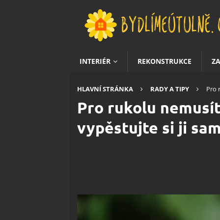
INTERIÉR
REKONSTRUKCE
Z
HLAVNÍ STRÁNKA
RADY A TIPY
Pro 
Pro rukolu nemusí
vypěstujte si ji sam