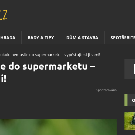
AHRADA
RADY A TIPY
DŮM A STAVBA
SPOTŘEBIT
rukolu nemusíte do supermarketu – vypěstujte si ji sami!
te do supermarketu –
i!
O