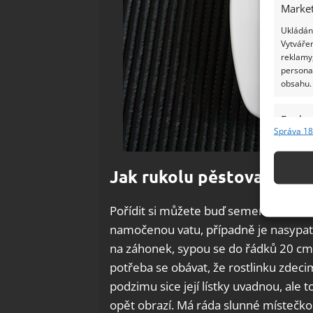
Market
Ukládání
Vytvářen
reklamy,
persona
obsahu.
Funkc
Správa 18
Přiřazov
Identifi
Jak rukolu pěstovat?
Použív
základ
Pořídit si můžete buď semena anebo 
namočenou vatu, případně je nasypat r
Zajišt
na záhonek, sypou se do řádků 20 cm o
odstra
potřeba se obávat, že rostlinku zdec
Ukládá
podzimu sice její lístky uvadnou, ale t
opět obrazí. Má ráda slunné místečko a