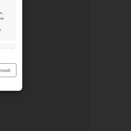
m,
ané
u
y aktivní
nosti
y aktivní