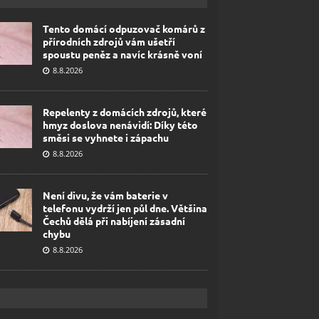
Tento domácí odpuzovač komárů z
přírodních zdrojů vám ušetří
spoustu peněz a navíc krásně voní
8.8.2026
Repelenty z domácích zdrojů, které
hmyz doslova nenávidí: Díky této
směsi se vyhnete i zápachu
8.8.2026
Není divu, že vám baterie v
telefonu vydrží jen půl dne. Většina
Čechů dělá při nabíjení zásadní
chybu
8.8.2026