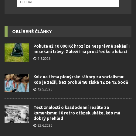
OBLÍBENÉ ČLÁNKY
Pokuta až 10 000 Kč hrozí za nesprávné sekání i
nesekání trávy. Záleží i na prostředku a lokaci
1.6.2026
Kvíz na téma pionýrské tábory za socialismu:
Kdo je zažil, bez problému získá 12 ze 12 bodů
12.5.2026
Test znalostí o každodenní realitě za
komunismu: 10 retro otázek ukáže, kdo má
dobrý přehled
23.6.2026