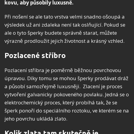
kovu, aby působily luxusně.
Při nošení se ale tato vrstva velmi snadno ošoupá a
výsledek už ani zdaleka není tak oslňující. Pokud se
ale o tyto šperky budete správně starat, můžete
výrazně prodloužit jejich životnost a krásný vzhled.
Pozlacené stříbro
Pozlacení stříbra je poměrně běžnou povrchovou
úpravou. Díky tomu se mohou šperky prodávat dráž
a působí samozřejmě luxusněji. Zlacení je proces
vytvoření galvanicky pokoveného povlaku. Jedná se o
elektrochemický proces, který probíhá tak, že se
šperk ponoří do speciálního roztoku, ve kterém se na
jeho povrchu ukládá zlato.
Kolik zlata tam skutečně je