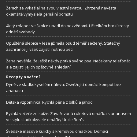
Ženich se vykašlal na svou vlastní svatbu. Zhrzená nevěsta
okamžitě vymyslela geniální pomstu
4letý chlapec ve školce upadl do bezvědomí. Učitelkám hrozí tresty
odnětí svobody
Opuštěná slepice v lese již měla osud téměř sečtený. Statečný
zachránce jí však zajistil nutnou péči
Žena nevěřila, že ještě někdy potká svého psa. Nečekaný telefonát
ale zajistil jejich opětovné shledaní
Recepty a vaření
Dýně ve sladkokyselém nálevu: Osvěžující domácí kompot bez
ananasu
Dětská vzpomínka: Rychlá pěna z bílků a jahod
Rychlá večeře ze spíže: Zavařovaná cuketová omáčka s ananasem
ve stylu sladkokyselé omáčky Uncle Ben’s
Švédské masové kuličky s krémovou omáčkou: Domácí