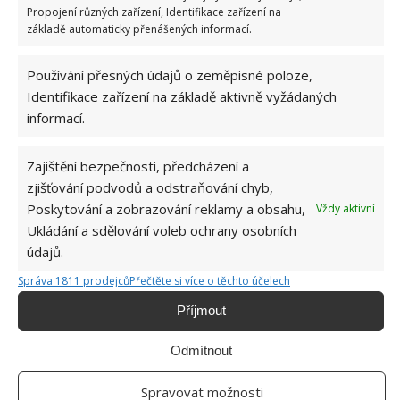
Propojení různých zařízení, Identifikace zařízení na
základě automaticky přenášených informací.
Používání přesných údajů o zeměpisné poloze,
Identifikace zařízení na základě aktivně vyžádaných
informací.
PÉČE
ŠPERKY
ZLATO
Zajištění bezpečnosti, předcházení a
zjišťování podvodů a odstraňování chyb,
Poskytování a zobrazování reklamy a obsahu,
Vždy aktivní
Hana Musilová
Ukládání a sdělování voleb ochrany osobních
Do redakce Bydlimeutulne.cz se
údajů.
přidala během svých studií a práce
redaktorky ji tak nadchla, že se
Správa 1811 prodejců
Přečtěte si více o těchto účelech
rozhodla zůstat. Její v...
[Více o
Příjmout
autorovi]
Odmítnout
Spravovat možnosti