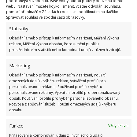
podrobnější rozhodnutí. Vaše volby budou použity pouze na tomto
Při čištění pozlacených šperků byste měli být
webu. Nastavení můžete kdykoli změnit, včetně odvolání souhlasu,
opatrní, nejlepší je použít speciální měkké
pomocí přepínačů v Zásadách cookies nebo kliknutím na tlačítko
Spravovat souhlas ve spodní části obrazovky.
ubrousky. Lze je zakoupit v klenotnictví a někdy
také v lékárnách. Pomoci však mohou i domácí
Statistiky
metody. Vezměte si rozkrojený citron nebo
Ukládání a/nebo přístup k informacím v zařízení, Měření výkonu
reklam, Měření výkonu obsahu, Porozumění publiku
cibuli a touto šťávou můžete šperky potřít a pak
prostřednictvím statistik nebo kombinací údajů z různých zdrojů.
jemně vyleštit.
Marketing
Ukládání a/nebo přístup k informacím v zařízení, Použití
omezených údajů k výběru reklam, Vytváření profilů pro
personalizovanou reklamu, Používání profilů k výběru
personalizované reklamy, Vytváření profilů pro personalizovaný
obsah, Používání profilů pro výběr personalizovaného obsahu,
Rozvoj a zlepšování služeb, Použití omezených údajů k výběru
obsahu.
Funkce
Vždy aktivní
Přiřazování a kombinování údajů z jiných zdrojů údajů,