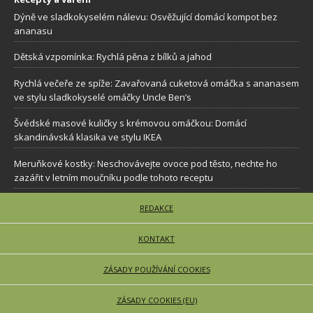
Dýně ve sladkokyselém nálevu: Osvěžující domácí kompot bez
ananasu
Dětská vzpomínka: Rychlá pěna z bílků a jahod
Rychlá večeře ze spíže: Zavařovaná cuketová omáčka s ananasem
ve stylu sladkokyselé omáčky Uncle Ben’s
Švédské masové kuličky s krémovou omáčkou: Domácí
skandinávská klasika ve stylu IKEA
Meruňkové kostky: Neschovávejte ovoce pod těsto, nechte ho
zazářit v letním moučníku podle tohoto receptu
REDAKCE
KONTAKT
ZÁSADY POUŽÍVÁNÍ COOKIES
ZÁSADY COOKIES (EU)