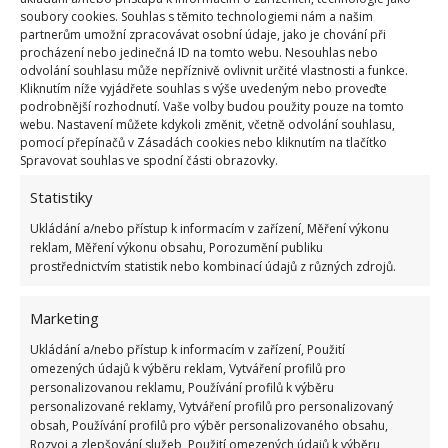
velmi dobře pozná, že nejste doma delší dobu.
soubory cookies. Souhlas s těmito technologiemi nám a našim
partnerům umožní zpracovávat osobní údaje, jako je chování při
procházení nebo jedinečná ID na tomto webu. Nesouhlas nebo
odvolání souhlasu může nepříznivě ovlivnit určité vlastnosti a funkce.
Kliknutím níže vyjádřete souhlas s výše uvedeným nebo proveďte
podrobnější rozhodnutí. Vaše volby budou použity pouze na tomto
webu. Nastavení můžete kdykoli změnit, včetně odvolání souhlasu,
pomocí přepínačů v Zásadách cookies nebo kliknutím na tlačítko
Spravovat souhlas ve spodní části obrazovky.
Statistiky
Ukládání a/nebo přístup k informacím v zařízení, Měření výkonu
reklam, Měření výkonu obsahu, Porozumění publiku
prostřednictvím statistik nebo kombinací údajů z různých zdrojů.
Fotografie: Pixabay
Marketing
Jestli odejdete jen nakoupit, nechte v předsíni
Ukládání a/nebo přístup k informacím v zařízení, Použití
hrát rádio. Když vás zloděj uvidí odcházet z
omezených údajů k výběru reklam, Vytváření profilů pro
domu a pak za dveřmi uslyší hudbu, bude si
personalizovanou reklamu, Používání profilů k výběru
personalizované reklamy, Vytváření profilů pro personalizovaný
myslet, že u vás doma někdo přece jen zůstal.
obsah, Používání profilů pro výběr personalizovaného obsahu,
Rozvoj a zlepšování služeb, Použití omezených údajů k výběru