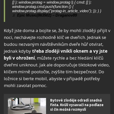
♬ Epic Music(863502) – Draganov89
Když jste doma a bojíte se, že by mohli zloději přijít v
noci, nechávejte rozhodně klíč ve dveřích. Jednak se
budou nezvaným návštěvníkům dveře hůř otvírat,
jednak kdyby
třeba zloději vnikli oknem a vy jste
byli v ohrožení
, můžete rychle a bez hledání klíčů
dveřmi uniknout. Jak ale doporučuje tiktokové video,
klíčem mírně pootočte, zvýšíte tím bezpečnost. Do
ložnice si berte mobil, abyste v případě potřeby
mohli zavolat pomoc.
Bytové zloděje odradí snadná
finta. Kvůli vysavači na podlaze
si čin možná rozmyslí