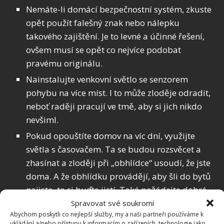
Nemáte-li domácí bezpečnostní systém, zkuste
opět použít falešný znak nebo nálepku
takového zajištění. Je to levné a účinné řešení,
ovšem musí se opět co nejvíce podobat
pravému originálu.
Nainstalujte venkovní světlo se senzorem
pohybu na více míst. I to může zloděje odradit,
neboť raději pracují ve tmě, aby si jich nikdo
nevšiml.
Pokud opouštíte domov na víc dní, využijte
světla s časovačem. Ta se budou rozsvěcet a
zhasínat a zloději při „obhlídce“ usoudí, že jste
doma. A že obhlídku provádějí, aby šli do bytů
najisto, to si buďte jistí. Také požádejte dobré
sousedy nebo někoho z rodiny, aby pravidelně
Spravovat své soukromí
Abychom poskytli co nejlepší služby, my a naši partneři používáme k
vybírali vaši poštovní schránku. Podle ní se totiž
ukládání a/nebo přístupu k informacím o zařízeních, technologie jako