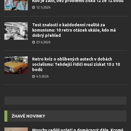
Kdo je zažil, bez problému získá 12 ze 12 bodů
12.5.2026
Test znalostí o každodenní realitě za
komunismu: 10 retro otázek ukáže, kdo má
dobrý přehled
23.6.2026
Retro kvíz o oblíbených autech v dobách
socialismu: Tehdejší řidiči musí získat 10 z 10
bodů
6.5.2026
ŽHAVÉ NOVINKY
Mouchy raději poletí o domácnost dále. Kromě