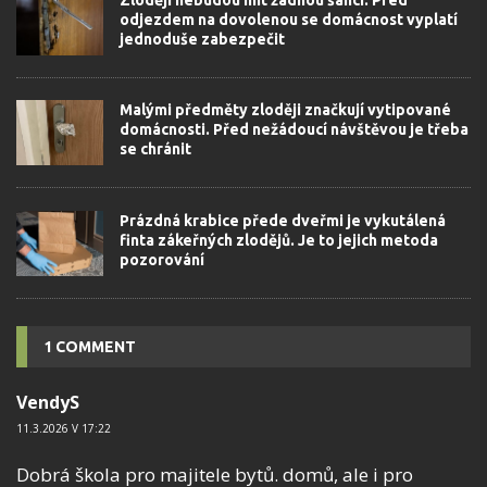
Zloději nebudou mít žádnou šanci. Před
odjezdem na dovolenou se domácnost vyplatí
jednoduše zabezpečit
Malými předměty zloději značkují vytipované
domácnosti. Před nežádoucí návštěvou je třeba
se chránit
Prázdná krabice přede dveřmi je vykutálená
finta zákeřných zlodějů. Je to jejich metoda
pozorování
1 COMMENT
VendyS
11.3.2026 V 17:22
Dobrá škola pro majitele bytů. domů, ale i pro