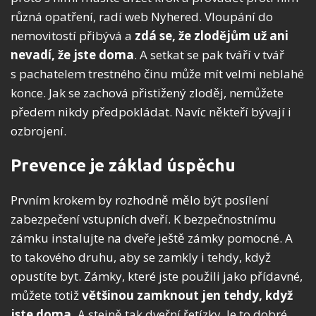
různá opatření, radí web Nyhered. Vloupání do
nemovitostí přibývá a
zdá se, že zlodějům už ani
nevadí, že jste doma
. A setkat se pak tváří v tvář
s pachatelem trestného činu může mít velmi neblahé
konce. Jak se zachová přistižený zloděj, nemůžete
předem nikdy předpokládat. Navíc někteří bývají i
ozbrojení.
Prevence je základ úspěchu
Prvním krokem by rozhodně mělo být posílení
zabezpečení vstupních dveří. K bezpečnostnímu
zámku instalujte na dveře ještě zámky pomocné. A
to takového druhu, aby se zamkly i tehdy, když
opustíte byt. Zámky, které jste použili jako přídavné,
můžete totiž
většinou zamknout jen tehdy, když
jste doma.
A stejně tak dveřní řetízky. Je to dobré