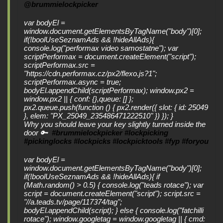
@brummielockpicker
Why you should leave your key slightly turned inside the
door 🔑
#brummielockpicker
#lockpicking
#pickinglocks
#lockpicks
#lockpicktools
#fyp
#foryou