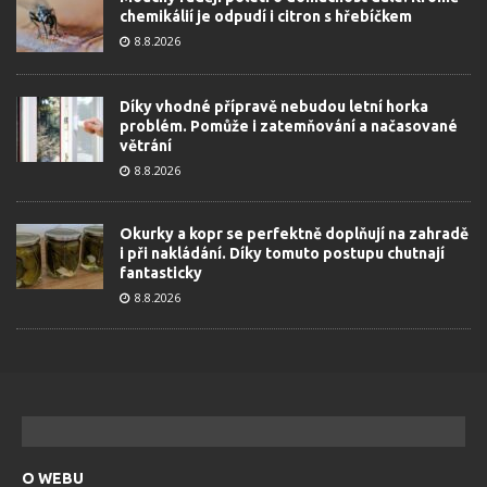
chemikálií je odpudí i citron s hřebíčkem
8.8.2026
Díky vhodné přípravě nebudou letní horka
problém. Pomůže i zatemňování a načasované
větrání
8.8.2026
Okurky a kopr se perfektně doplňují na zahradě
i při nakládání. Díky tomuto postupu chutnají
fantasticky
8.8.2026
O WEBU