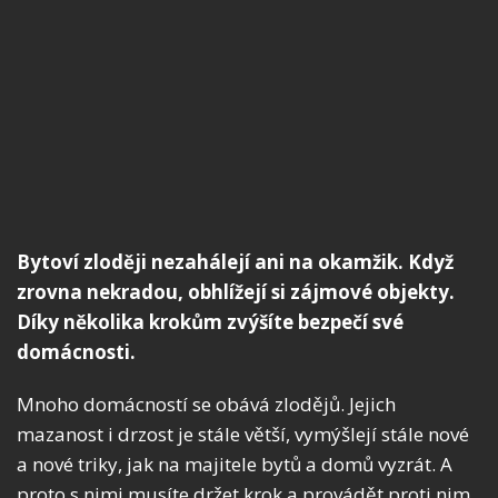
Bytoví zloději nezahálejí ani na okamžik. Když
zrovna nekradou, obhlížejí si zájmové objekty.
Díky několika krokům zvýšíte bezpečí své
domácnosti.
Mnoho domácností se obává zlodějů. Jejich
mazanost i drzost je stále větší, vymýšlejí stále nové
a nové triky, jak na majitele bytů a domů vyzrát. A
proto s nimi musíte držet krok a provádět proti nim