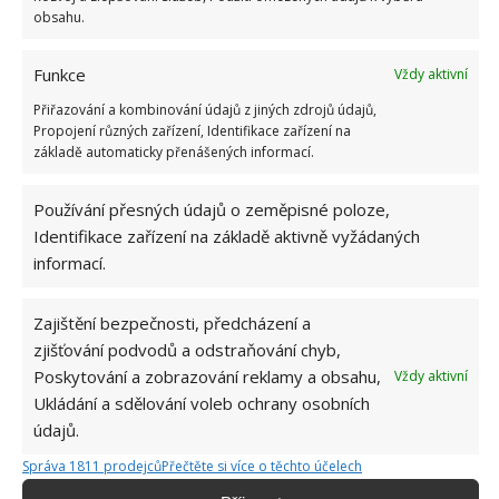
A ještě dobrý tip závěrem
obsahu.
Existuje také produkt, v němž je čidlo pohybu, avšak
Funkce
Vždy aktivní
tentokrát se nerozsvítí, ale začne štěkat. A to už by
Přiřazování a kombinování údajů z jiných zdrojů údajů,
Propojení různých zařízení, Identifikace zařízení na
mohlo skutečně zloděje zahnat od vašeho prahu. A
základě automaticky přenášených informací.
když ještě necháte
u vchodu misku s granulemi a
vodou, bude iluze dokonalá
. Bytoví zloději jsou
Používání přesných údajů o zeměpisné poloze,
zvyklí prohlížet si předem ve dne nemovitosti, na něž
Identifikace zařízení na základě aktivně vyžádaných
mají spadeno. Když uvidí vícero zajištění, možná je
informací.
to odradí. Na BydlímeÚtulně jsme nedávno také
napsali o tom, jak snadno si zloději dokáží poradit
Zajištění bezpečnosti, předcházení a
s
visacím zámkem
.
zjišťování podvodů a odstraňování chyb,
Poskytování a zobrazování reklamy a obsahu,
Vždy aktivní
Zdroje:
Nyheder24
,
DailyHomeSafety
,
TikTok
Ukládání a sdělování voleb ochrany osobních
údajů.
Správa 1811 prodejců
Přečtěte si více o těchto účelech