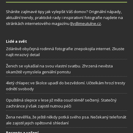
Sháníte zajímavé tipy jak vylepšit Váš domov? Originální nápady,
aktuální trendy, praktické rady i inspirativní fotografie najdete na
stránkách internetového magazínu
Bydlimeutulne.cz
.
Lidé a svět
Zdánlivě obyčejná rodinná fotografie znepokojila internet. Zkuste
najít mrazivý detail
Ženich se vykašlal na svou vlastní svatbu. Zhrzená nevěsta
okamžitě vymyslela geniální pomstu
4letý chlapec ve školce upadl do bezvědomí. Učitelkám hrozí tresty
odnětí svobody
Opuštěná slepice v lese již měla osud téměř sečtený. Statečný
zachránce jí však zajistil nutnou péči
Žena nevěřila, že ještě někdy potká svého psa. Nečekaný telefonát
ale zajistil jejich opětovné shledaní
Recepty a vaření