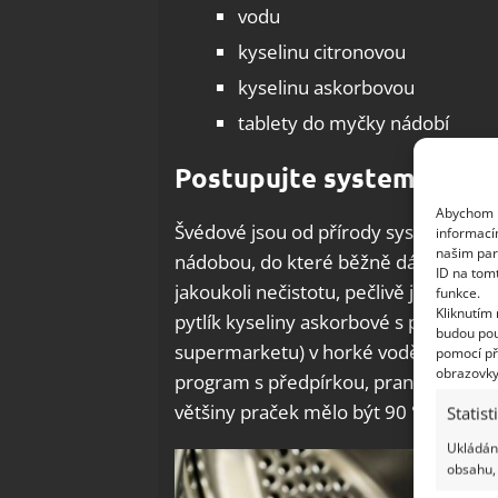
vodu
kyselinu citronovou
kyselinu askorbovou
tablety do myčky nádobí
Postupujte systematicky
Abychom p
Švédové jsou od přírody systematičtí 
informací
našim par
nádobou, do které běžně dáváte prac
ID na tom
jakoukoli nečistotu, pečlivě ji vydrhně
funkce.
Kliknutím
pytlík kyseliny askorbové s polovinou
budou pou
supermarketu) v horké vodě a nalijte
pomocí př
obrazovky
program s předpírkou, praním i ždímá
většiny praček mělo být 90 °C.
Statist
Ukládání
obsahu, 