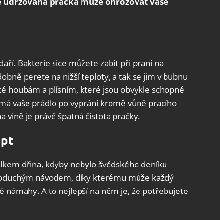
ně udržovaná pračka může ohrožovat vaše
ří. Bakterie sice můžete zabít při praní na
bně perete na nižší teploty, a tak se jim v bubnu
také houbám a plísním, které jsou obvykle schopné
 má vaše prádlo po vyprání kromě vůně pracího
a vině je právě špatná čistota pračky.
ept
celkem dřina, kdyby nebylo švédského deníku
dnoduchým návodem, díky kterému může každý
é námahy. A to nejlepší na něm je, že potřebujete