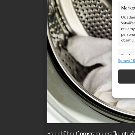
Market
Ukládání
Vytvářen
reklamy,
persona
obsahu.
Funkc
Správa 18
Přiřazov
Identifi
Použív
základ
Zajišt
odstra
Ukládá
Po doběhnutí programu pračku otevřete 