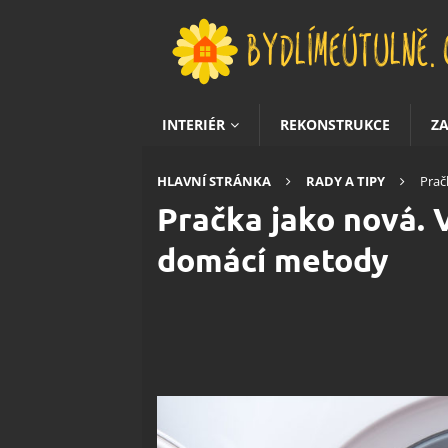
INTERIÉR
REKONSTRUKCE
Z
HLAVNÍ STRÁNKA
RADY A TIPY
Prač
Pračka jako nová. 
domácí metody