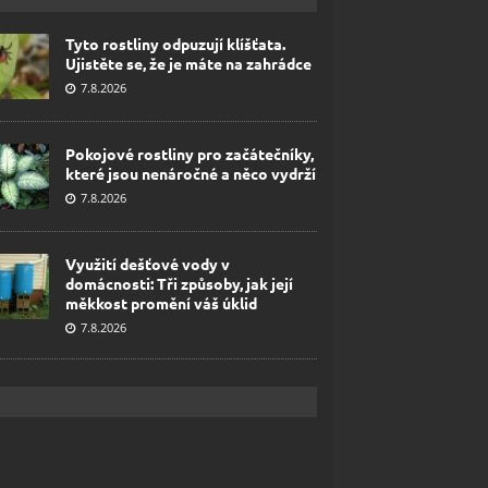
Tyto rostliny odpuzují klíšťata.
Ujistěte se, že je máte na zahrádce
7.8.2026
Pokojové rostliny pro začátečníky,
které jsou nenáročné a něco vydrží
7.8.2026
Využití dešťové vody v
domácnosti: Tři způsoby, jak její
měkkost promění váš úklid
7.8.2026