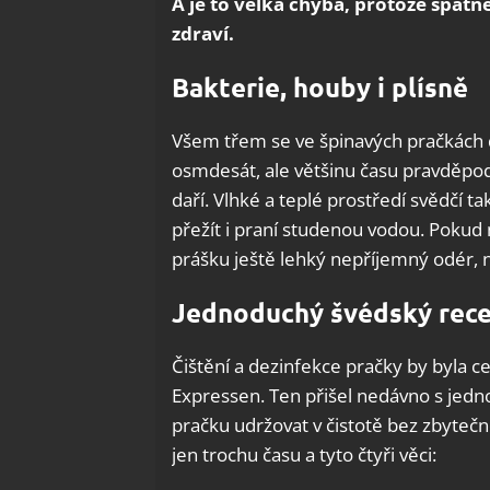
A je to velká chyba, protože špat
zdraví.
Bakterie, houby i plísně
Všem třem se ve špinavých pračkách da
osmdesát, ale většinu času pravděpodo
daří. Vlhké a teplé prostředí svědčí 
přežít i praní studenou vodou. Pokud
prášku ještě lehký nepříjemný odér, n
Jednoduchý švédský rec
Čištění a dezinfekce pračky by byla 
Expressen. Ten přišel nedávno s je
pračku udržovat v čistotě bez zbytečn
jen trochu času a tyto čtyři věci: