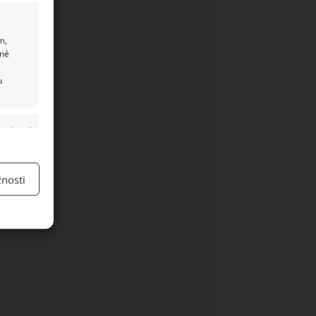
m,
ané
u
y aktivní
nosti
y aktivní