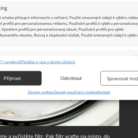
ing
 a/nebo přístup k informacím v zařízení, Použití omezených údajů k výběru rekla
í profilů pro personalizovanou reklamu, Používání profilů k výběru personalizov
 Vytváření profilů pro personalizovaný obsah, Používání profilů pro výběr
lizovaného obsahu, Rozvoj a zlepšování služeb, Použití omezených údajů k výběr
e
Vžd
11 prodejců
Přečtěte si více o těchto účelech
ání a kombinování údajů z jiných zdrojů údajů, Propojení různých zařízení,
kace zařízení na základě automaticky přenášených informací.
Spravovat mož
Příjmout
Odmítnout
ání přesných údajů o zeměpisné poloze, Identifikace zařízení na
Zásady cookies
Zásady používání cookies
Kontakt
ě aktivně vyžádaných informací.
ění bezpečnosti, předcházení a zjišťování podvodů a
ňování chyb, Poskytování a zobrazování reklamy a obsahu,
Vžd
ní a sdělování voleb ochrany osobních údajů.
a vyčistěte filtr. Pak filtr vraťte na místo, do