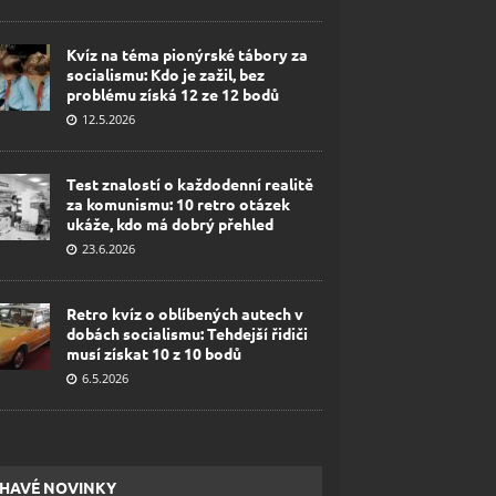
Kvíz na téma pionýrské tábory za
socialismu: Kdo je zažil, bez
problému získá 12 ze 12 bodů
12.5.2026
Test znalostí o každodenní realitě
za komunismu: 10 retro otázek
ukáže, kdo má dobrý přehled
23.6.2026
Retro kvíz o oblíbených autech v
dobách socialismu: Tehdejší řidiči
musí získat 10 z 10 bodů
6.5.2026
HAVÉ NOVINKY