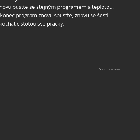
 znovu pusťte se stejným programem a teplotou.
akonec program znovu spusťte, znovu se šesti
ochat čistotou své pračky.