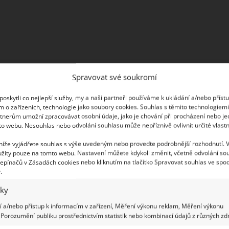
Spravovat své soukromí
oskytli co nejlepší služby, my a naši partneři používáme k ukládání a/nebo příst
a na celém postupu je to znát. Nejprve začněte s
m o zařízeních, technologie jako soubory cookies. Souhlas s těmito technologiem
tnerům umožní zpracovávat osobní údaje, jako je chování při procházení nebo j
í prášek. Pokud na ní zrakem nebo čichem najdete
to webu. Nesouhlas nebo odvolání souhlasu může nepříznivě ovlivnit určité vlastn
te. Pak nalijte do bubnu 6 litrů vody, smíchejte
 níže vyjádřete souhlas s výše uvedeným nebo proveďte podrobnější rozhodnutí. 
 pytlíku kyseliny citronové (obě koupíte v běžném
žity pouze na tomto webu. Nastavení můžete kdykoli změnit, včetně odvolání so
 je do bubnu také. Pračku pusťte na dlouhý
epínačů v Zásadách cookies nebo kliknutím na tlačítko Spravovat souhlas ve spod
.
ním. Navolte nejvyšší možnou teplotu, což by u
iky
 a/nebo přístup k informacím v zařízení, Měření výkonu reklam, Měření výkonu
Porozumění publiku prostřednictvím statistik nebo kombinací údajů z různých zdr