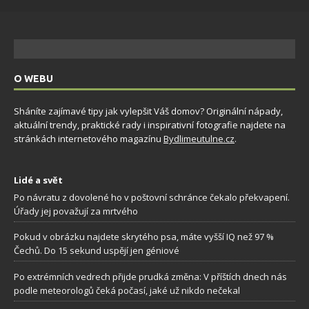
O WEBU
Sháníte zajímavé tipy jak vylepšit Váš domov? Originální nápady,
aktuální trendy, praktické rady i inspirativní fotografie najdete na
stránkách internetového magazínu
Bydlimeutulne.cz
.
Lidé a svět
Po návratu z dovolené ho v poštovní schránce čekalo překvapení.
Úřady jej považují za mrtvého
Pokud v obrázku najdete skrytého psa, máte vyšší IQ než 97 %
Čechů. Do 15 sekund uspějí jen géniové
Po extrémních vedrech přijde prudká změna: V příštích dnech nás
podle meteorologů čeká počasí, jaké už nikdo nečekal