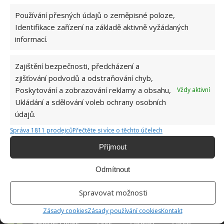
Zdroj:
IdealHome
Používání přesných údajů o zeměpisné poloze,
Identifikace zařízení na základě aktivně vyžádaných
informací.
Zajištění bezpečnosti, předcházení a
zjišťování podvodů a odstraňování chyb,
Poskytování a zobrazování reklamy a obsahu,
Vždy aktivní
Ukládání a sdělování voleb ochrany osobních
údajů.
Správa 1811 prodejců
Přečtěte si více o těchto účelech
Příjmout
Odmítnout
Spravovat možnosti
Zásady cookies
Zásady používání cookies
Kontakt
DOMÁCÍ PRÁCE
PÉČE
PRAČKA
PRANÍ