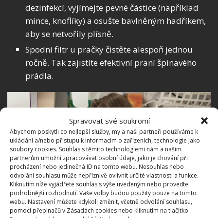
dezinfekcí, vyjímejte pevné částice (například
mince, knoflíky) a osušte bavlněným hadříkem,
aby se netvořily plísně.
Spodní filtr u pračky čistěte alespoň jednou
ročně. Tak zajistíte efektivní praní špinavého
prádla.
Spravovat své soukromí
Abychom poskytli co nejlepší služby, my a naši partneři používáme k
ukládání a/nebo přístupu k informacím o zařízeních, technologie jako
soubory cookies. Souhlas s těmito technologiemi nám a našim
partnerům umožní zpracovávat osobní údaje, jako je chování při
procházení nebo jedinečná ID na tomto webu. Nesouhlas nebo
odvolání souhlasu může nepříznivě ovlivnit určité vlastnosti a funkce.
Kliknutím níže vyjádřete souhlas s výše uvedeným nebo proveďte
podrobnější rozhodnutí. Vaše volby budou použity pouze na tomto
webu. Nastavení můžete kdykoli změnit, včetně odvolání souhlasu,
pomocí přepínačů v Zásadách cookies nebo kliknutím na tlačítko