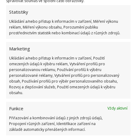
Spravovat souhlas ve spodní části obrazovky.
Fotografie: Freepik
Statistiky
Ukládání a/nebo přístup k informacím v zařízení, Měření výkonu
Zásuvky na aviváž a prací prostředek
reklam, Měření výkonu obsahu, Porozumění publiku
pravidelně otírejte, aby se zde neusazovaly
prostřednictvím statistik nebo kombinací údajů z různých zdrojů.
nečistoty a netvořily se plísně.
Omývejte dezinfekcí i buben pračky a čas od
Marketing
času spusťte cyklus naprázdno s horkou vodou.
Ukládání a/nebo přístup k informacím v zařízení, Použití
omezených údajů k výběru reklam, Vytváření profilů pro
Myslete na důsledné vyprazdňování kapes u
personalizovanou reklamu, Používání profilů k výběru
oblečení. Například mince totiž mohou buben
personalizované reklamy, Vytváření profilů pro personalizovaný
obsah, Používání profilů pro výběr personalizovaného obsahu,
pračky poškodit na povrchu poškrabáním.
Rozvoj a zlepšování služeb, Použití omezených údajů k výběru
Snažte se dodržovat objem prádla při praní,
obsahu.
který je doporučovaný výrobcem. Přeplňování
Funkce
bubnu pračky není efektivní z hlediska kvality
Vždy aktivní
vyprání oděvů. Kromě toho tak svůj spotřebič
Přiřazování a kombinování údajů z jiných zdrojů údajů,
Propojení různých zařízení, Identifikace zařízení na
zbytečně a neúměrně zatěžujete.
základě automaticky přenášených informací.