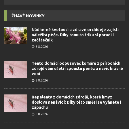
ŽHAVÉ NOVINKY
Nádherně kvetoucí a zdravé orchideje zajistí
náležitá péče. Díky tomuto triku si poradí i
začátečník
8.8.2026
Tento domácí odpuzovač komárů z přírodních
zdrojů vám ušetří spoustu peněz a navíc krásně
voní
8.8.2026
Repelenty z domácích zdrojů, které hmyz
doslova nenávidí: Díky této směsi se vyhnete i
zápachu
8.8.2026