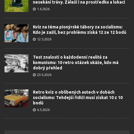
nesekání trávy. Záleží i na prostředku a lokaci
1.6.2026
Kvíz na téma pionýrské tábory za socialismu:
Kdo je zažil, bez problému získá 12 ze 12 bodů
12.5.2026
Test znalostí o každodenní realitě za
komunismu: 10 retro otázek ukáže, kdo má
dobrý přehled
23.6.2026
Retro kvíz o oblíbených autech v dobách
socialismu: Tehdejší řidiči musí získat 10 z 10
bodů
6.5.2026