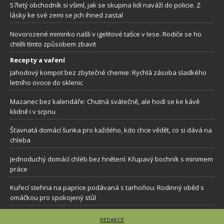
57letý obchodník si všiml, jak se skupina lidí naváží do policie. Z
lásky ke své zemi se jich ihned zastal
Novorozené miminko našli v igelitové tašce v lese. Rodiče se ho
chtěli tímto způsobem zbavit
Recepty a vaření
Jahodový kompot bez zbytečné chemie: Rychlá zásoba sladkého
letního ovoce do sklenic
Mazanec bez kalendáře: Chutná svátečně, ale hodí se ke kávě
klidně i v srpnu
Šťavnatá domácí šunka pro každého, kdo chce vědět, co si dává na
chleba
Jednoduchý domácí chléb bez hnětení: Křupavý bochník s minimem
práce
Kuřecí stehna na paprice podávaná s tarhoňou: Rodinný oběd s
omáčkou pro spokojený stůl
REDAKCE