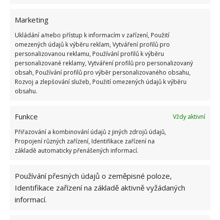
povrchu toalety. Postačí, když v hrnci uvaříte asi dvě
nebo tři sklenice vody, přidáte do ní tři stroužky
Marketing
oloupaného česneku, potom přidáte čajový sáček, a
Ukládání a/nebo přístup k informacím v zařízení, Použití
nakonec necháte vychladnout.
omezených údajů k výběru reklam, Vytváření profilů pro
personalizovanou reklamu, Používání profilů k výběru
Když se směs ochladí, stačí ji nalít do záchodu a
personalizované reklamy, Vytváření profilů pro personalizovaný
obsah, Používání profilů pro výběr personalizovaného obsahu,
nechat ji působit celou noc. Odolné skvrny by po
Rozvoj a zlepšování služeb, Použití omezených údajů k výběru
prvním použití měly zmizet, ale pro dosažení
obsahu.
nejlepších výsledků je samozřejmě třeba postup
čištění česnekem opakovat alespoň dvakrát a
Funkce
Vždy aktivní
pravidelně jej používat jako doplněk při čištění.
Přiřazování a kombinování údajů z jiných zdrojů údajů,
Propojení různých zařízení, Identifikace zařízení na
základě automaticky přenášených informací.
Používání přesných údajů o zeměpisné poloze,
Identifikace zařízení na základě aktivně vyžádaných
informací.