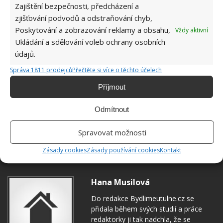
Zajištění bezpečnosti, předcházení a
zjišťování podvodů a odstraňování chyb,
Poskytování a zobrazování reklamy a obsahu,
Vždy aktivní
Ukládání a sdělování voleb ochrany osobních
údajů.
Správa 1811 prodejců
Přečtěte si více o těchto účelech
Příjmout
Odmítnout
ČESNEK
DOMÁCÍ PRÁCE
DOMÁCNOST
Spravovat možnosti
ÚKLID
Zásady cookies
Zásady používání cookies
Kontakt
Hana Musilová
Do redakce Bydlimeutulne.cz se
přidala během svých studií a práce
redaktorky ji tak nadchla, že se