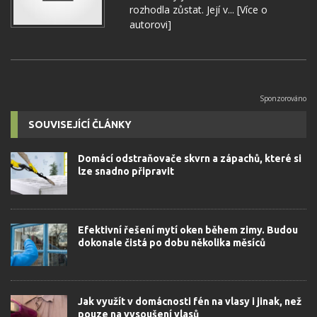
rozhodla zůstat. Její v...
[Více o
autorovi]
SOUVISEJÍCÍ ČLÁNKY
Domácí odstraňovače skvrn a zápachů, které si
lze snadno připravit
Efektivní řešení mytí oken během zimy. Budou
dokonale čistá po dobu několika měsíců
Jak využít v domácnosti fén na vlasy i jinak, než
pouze na vysoušení vlasů