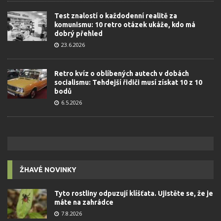
Test znalostí o každodenní realitě za
komunismu: 10 retro otázek ukáže, kdo má
dobrý přehled
23.6.2026
Retro kvíz o oblíbených autech v dobách
socialismu: Tehdejší řidiči musí získat 10 z 10
bodů
6.5.2026
ŽHAVÉ NOVINKY
Tyto rostliny odpuzují klíšťata. Ujistěte se, že je
máte na zahrádce
7.8.2026