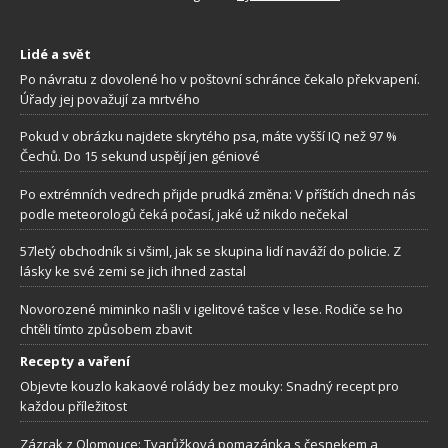
Lidé a svět
Po návratu z dovolené ho v poštovní schránce čekalo překvapení.
Úřady jej považují za mrtvého
Pokud v obrázku najdete skrytého psa, máte vyšší IQ než 97 %
Čechů. Do 15 sekund uspějí jen géniové
Po extrémních vedrech přijde prudká změna: V příštích dnech nás
podle meteorologů čeká počasí, jaké už nikdo nečekal
57letý obchodník si všiml, jak se skupina lidí naváží do policie. Z
lásky ke své zemi se jich ihned zastal
Novorozené miminko našli v igelitové tašce v lese. Rodiče se ho
chtěli tímto způsobem zbavit
Recepty a vaření
Objevte kouzlo kakaové rolády bez mouky: Snadný recept pro
každou příležitost
Zázrak z Olomouce: Tvarůžková pomazánka s česnekem a