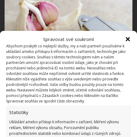
Spravovat své soukromí
Abychom poskytli co nejlepší služby, my a naši partneři používáme k
ukládání a/nebo přístupu k informacím o zařízeních, technologie jako
soubory cookies. Souhlas s těmito technologiemi nám a našim
partnerům umožní zpracovávat osobní údaje, jako je chování při
procházení nebo jedinečná ID na tomto webu. Nesouhlas nebo
odvolání souhlasu může nepříznivě ovlivnit určité vlastnosti a funkce.
Kliknutím níže vyjádřete souhlas s výše uvedeným nebo proveďte
podrobnější rozhodnutí. Vaše volby budou použity pouze na tomto
webu. Nastavení můžete kdykoli změnit, včetně odvolání souhlasu,
Fotografie: Pixabay
pomocí přepínačů v Zásadách cookies nebo kliknutím na tlačítko
Spravovat souhlas ve spodní části obrazovky.
Jak se zbavit žlutých skvrn
Statistiky
Pravidelné používání česneku vám také umožní
Ukládání a/nebo přístup k informacím v zařízení, Měření výkonu
reklam, Měření výkonu obsahu, Porozumění publiku
zbavit se žlutých skvrn, které se často tvoří na
prostřednictvím statistik nebo kombinací údajů z různých zdrojů.