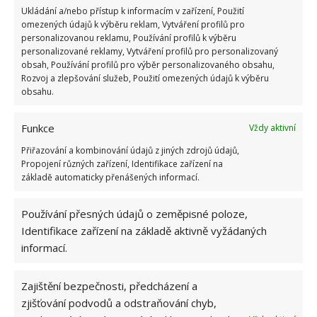
Ukládání a/nebo přístup k informacím v zařízení, Použití
omezených údajů k výběru reklam, Vytváření profilů pro
Aby měl kutil ve svém království vždy pořádek, pořiďte
personalizovanou reklamu, Používání profilů k výběru
mu organizéry a boxy. Může se jednat o rozkládací kufr
personalizované reklamy, Vytváření profilů pro personalizovaný
obsah, Používání profilů pro výběr personalizovaného obsahu,
s přihrádkami, ale i nástěnný set. Různé regály,
Rozvoj a zlepšování služeb, Použití omezených údajů k výběru
poličky, přihrádky, dózy.
obsahu.
Tím seznam nekončí. Kutilovi je možné udělat radost
Funkce
Vždy aktivní
ještě řadou zajímavých a potřebných náčiní. Pokud je v
Přiřazování a kombinování údajů z jiných zdrojů údajů,
jeho dílně poměrně chladno, určitě jej potěší nějaký
Propojení různých zařízení, Identifikace zařízení na
základě automaticky přenášených informací.
ohřívač/přímotop. Nepohrdne ani knížkou s nápady a
radami. Možná by uvítal i nástěnku na poznámky nebo
Používání přesných údajů o zeměpisné poloze,
novou židlí k pracovnímu stolu. Špatný nápad není ani
Identifikace zařízení na základě aktivně vyžádaných
předplatné nějakého oblíbeného časopisu pro kutily.
informací.
Poslední dobou jsou velice oblíbené i 3D tiskárny.
Zajištění bezpečnosti, předcházení a
zjišťování podvodů a odstraňování chyb,