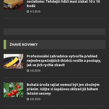
socialismu: Tehdejší řidiči musí získat 10 z 10
bodů
6.5.2026
ŽHAVÉ NOVINKY
Profesionální zahradnice vytvořila přehled
nejnebezpečnějších škůdců rostlin a postupy,
jak se jich rychle zbavit
6.8.2026
Bohatá úroda rajčat nemusí být jen zbožným
přáním. Užijte si úspěšnou sklizeň již během
letošní sezony
6.8.2026