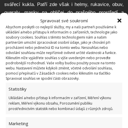
svářecí kukla. Patří zde však i helmy, rukavice, obuv,
overaly, masky na obličej do prašného prostředí a
Spravovat své soukromí
další.
Abychom poskytli co nejlepší služby, my a naši partneři používáme k
ukládání a/nebo přístupu k informacím o zařízeních, technologie jako
soubory cookies. Souhlas s těmito technologiemi nám a našim
partnerům umožní zpracovávat osobní údaje, jako je chování při
procházení nebo jedinečná ID na tomto webu. Nesouhlas nebo
odvolání souhlasu může nepříznivě ovlivnit určité vlastnosti a funkce.
Kliknutím níže vyjádřete souhlas s výše uvedeným nebo proveďte
podrobnější rozhodnutí. Vaše volby budou použity pouze na tomto
webu. Nastavení můžete kdykoli změnit, včetně odvolání souhlasu,
pomocí přepínačů v Zásadách cookies nebo kliknutím na tlačítko
Spravovat souhlas ve spodní části obrazovky.
Statistiky
Ukládání a/nebo přístup k informacím v zařízení, Měření výkonu
reklam, Měření výkonu obsahu, Porozumění publiku
prostřednictvím statistik nebo kombinací údajů z různých zdrojů.
Fotografie: Pixabay
Marketing
Organizéry a boxy