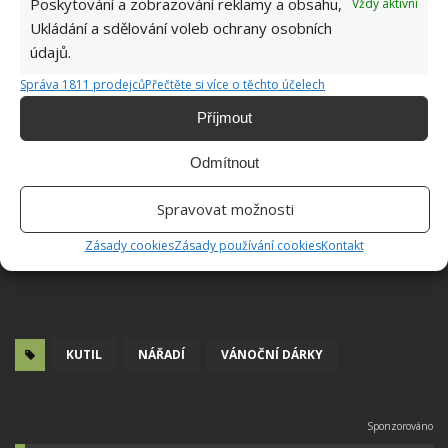
Poskytování a zobrazování reklamy a obsahu,
Vždy aktivní
Ukládání a sdělování voleb ochrany osobních
údajů.
Správa 1811 prodejců
Přečtěte si více o těchto účelech
Příjmout
Odmítnout
Spravovat možnosti
Zásady cookies
Zásady používání cookies
Kontakt
KUTIL
NÁŘADÍ
VÁNOČNÍ DÁRKY