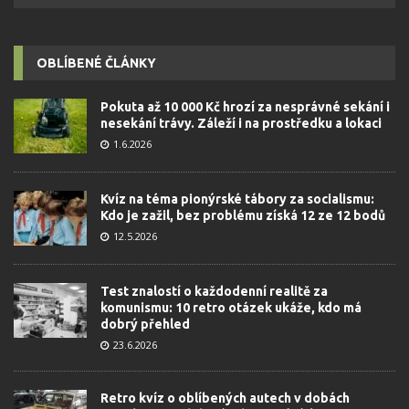
OBLÍBENÉ ČLÁNKY
Pokuta až 10 000 Kč hrozí za nesprávné sekání i
nesekání trávy. Záleží i na prostředku a lokaci
1.6.2026
Kvíz na téma pionýrské tábory za socialismu:
Kdo je zažil, bez problému získá 12 ze 12 bodů
12.5.2026
Test znalostí o každodenní realitě za
komunismu: 10 retro otázek ukáže, kdo má
dobrý přehled
23.6.2026
Retro kvíz o oblíbených autech v dobách