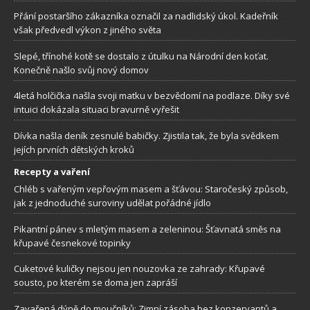
Přání postaršího zákazníka označil za nadlidský úkol. Kadeřník
však předvedl výkon z jiného světa
Slepé, třínohé kotě se dostalo z útulku na Národní den koťat.
Konečně našlo svůj nový domov
4letá holčička našla svoji matku v bezvědomí na podlaze. Díky své
intuici dokázala situaci bravurně vyřešit
Dívka našla deník zesnulé babičky. Zjistila tak, že byla svědkem
jejích prvních dětských kroků
Recepty a vaření
Chléb s vařeným vepřovým masem a šťávou: Staročeský způsob,
jak z jednoduché suroviny udělat pořádné jídlo
Pikantní pánev s mletým masem a zeleninou: Šťavnatá směs na
křupavé česnekové topinky
Cuketové kuličky nejsou jen nouzovka ze zahrady: Křupavé
sousto, po kterém se doma jen zapráší
Zavařená dýně do moučníků: Zimní zásoba bez konzervantů a