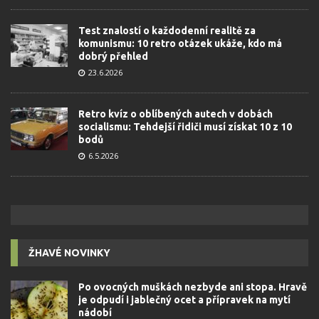
Test znalostí o každodenní realitě za
komunismu: 10 retro otázek ukáže, kdo má
dobrý přehled
23.6.2026
Retro kvíz o oblíbených autech v dobách
socialismu: Tehdejší řidiči musí získat 10 z 10
bodů
6.5.2026
ŽHAVÉ NOVINKY
Po ovocných muškách nezbyde ani stopa. Hravě
je odpudí i jablečný ocet a přípravek na mytí
nádobí