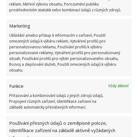
reklam, Měření výkonu obsahu, Porozumění publiku
altánku zahradní nábytek, kytky, dekorace a
prostřednictvím statistik nebo kombinací údajů z různých zdrojů.
vytvořit příjemné místo k odpočinku.
Marketing
Obrázky: noitakka, pixabay
Ukládání a/nebo přístup k informacím v zařízení, Použití
omezených údajů k výběru reklam, Vytváření profilů pro
personalizovanou reklamu, Používání profilů k výběru
personalizované reklamy, Vytváření profilů pro personalizovaný
obsah, Používání profilů pro výběr personalizovaného obsahu,
Rozvoj a zlepšování služeb, Použití omezených údajů k výběru
obsahu.
Funkce
Vždy aktivní
Přiřazování a kombinování údajů z jiných zdrojů údajů,
Propojení různých zařízení, Identifikace zařízení na
základě automaticky přenášených informací.
Používání přesných údajů o zeměpisné poloze,
Identifikace zařízení na základě aktivně vyžádaných