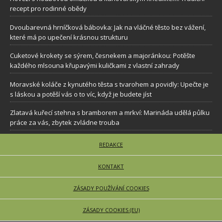
recept pro rodinné obědy
Dvoubarevná hrníčková bábovka: Jak na vláčné těsto bez vážení,
které má po upečení krásnou strukturu
Cuketové krokety se sýrem, česnekem a majoránkou: Potěšte
každého mlsouna křupavými kuličkami z vlastní zahrady
Moravské koláče z kynutého těsta s tvarohem a povidly: Upečte je
s láskou a potěší vás o to víc, když je budete jíst
Zlatavá kuřecí stehna s bramborem a mrkví: Marináda udělá půlku
práce za vás, zbytek zvládne trouba
REDAKCE
KONTAKT
ZÁSADY POUŽÍVÁNÍ COOKIES
ZÁSADY COOKIES (EU)