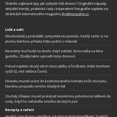
Sháníte zajímavé tipy jak vylepšit Váš domov? Originální nápady,
aktuální trendy, praktické rady i inspirativní fotografie najdete na
stránkách internetového magazínu
Bydlimeutulne.cz
.
Lidé a svět
Dlouhodobě ji podváděl, vymyslela mu pomstu. Každý večer si na
plochu telefonu přidala fotku jedné z milenek
Neznámý muž bušil na dveře. Když odešel, žena našla na klice
gumičku. Zloději takto vykradli tisíce domovů
Pokud najdete skrytý citron mezi jablky a hruškami, máte mnohem
vyšší IQ, než většina Čechů
Dívenku museli uvést do kontrolovaného kómatu kvůli zlozvyku,
kterému propadlo mnoho mladých lidí
Zoufalý chlapec musel prokázat nesmírnou pohotovost útěkem do
vody, když ho naháněla smečka divokých psů
Recepty a vaření
Hovězí s houbovou omáčkou a karlovarským knedlíkem: Tradiční