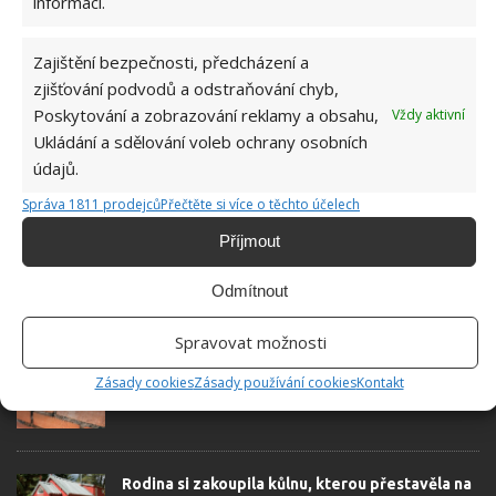
informací.
Zajištění bezpečnosti, předcházení a
zjišťování podvodů a odstraňování chyb,
ALTÁN
KŮLNA
NÁŘADÍ
STAVBA
Poskytování a zobrazování reklamy a obsahu,
Vždy aktivní
Ukládání a sdělování voleb ochrany osobních
údajů.
Správa 1811 prodejců
Přečtěte si více o těchto účelech
SOUVISEJÍCÍ ČLÁNKY
Příjmout
2 mladé ženy vlastnoručně dokázali to, o čem
většina lidí pouze sní. Za drobné si postavili
Odmítnout
malý domek
Spravovat možnosti
Cihly, nebo moderní materiál: otázka, kterou se
Zásady cookies
Zásady používání cookies
Kontakt
zabývá mnoho lidí
Rodina si zakoupila kůlnu, kterou přestavěla na