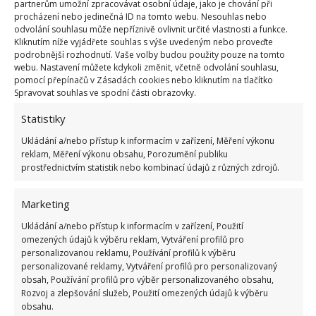
partnerům umožní zpracovávat osobní údaje, jako je chování při
Napadení škůdci
procházení nebo jedinečná ID na tomto webu. Nesouhlas nebo
odvolání souhlasu může nepříznivě ovlivnit určité vlastnosti a funkce.
Kliknutím níže vyjádřete souhlas s výše uvedeným nebo proveďte
Jak situaci řešit?
podrobnější rozhodnutí. Vaše volby budou použity pouze na tomto
webu. Nastavení můžete kdykoli změnit, včetně odvolání souhlasu,
pomocí přepínačů v Zásadách cookies nebo kliknutím na tlačítko
Nyní, když máte obecnou představu o tom, co by mohlo
Spravovat souhlas ve spodní části obrazovky.
způsobovat žloutnutí či hnědnutí listů vaší milované
Statistiky
fauny, je důležité, abyste se postarali o žluté listy, než
Ukládání a/nebo přístup k informacím v zařízení, Měření výkonu
začnete implementovat novou taktiku péče. A tím, že se
reklam, Měření výkonu obsahu, Porozumění publiku
o ně postaráte, máme na mysli se jich zbavit. Jejich
prostřednictvím statistik nebo kombinací údajů z různých zdrojů.
šance na opětovnou zeleň, jsou téměř nulové.
Marketing
Poškozenou plochu listu nebo celý list odstraňte, pokud
Ukládání a/nebo přístup k informacím v zařízení, Použití
je úplně hnědý. To umožňuje rostlině nasměrovat svou
omezených údajů k výběru reklam, Vytváření profilů pro
personalizovanou reklamu, Používání profilů k výběru
energii na nový zdravý růst. Někdy to bohužel
personalizované reklamy, Vytváření profilů pro personalizovaný
znamená, že po určitou dobu budete mít místo kytky
obsah, Používání profilů pro výběr personalizovaného obsahu,
Rozvoj a zlepšování služeb, Použití omezených údajů k výběru
naháče. Ovšem pamatujte, že 30% listů musí na kytce
obsahu.