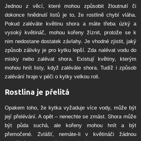
Jednou z věcí, které mohou způsobit žloutnutí či
dokonce hnědnutí listů je to, že rostlině chybí vláha.
Pokud zaléváte květinu shora a máte třeba úzký a
vysoký květináč, mohou kořeny žíznit, protože se k
nim nedostane dostatek závlahy. Je vhodné zjistit, jaký
způsob zálivky je pro kytku lepší. Zda nalévat vodu do
misky nebo zalévat shora. Existují květiny, kterým
mohou hnít listy, když zaléváte shora. Tudíž i způsob
zalévání hraje v péči o kytky velkou roli.
Rostlina je přelitá
Opakem toho, že kytka vyžaduje více vody, může být
její přelévání. A opět – nenechte se zmást. Shora může
být půda suchá, ale kořeny mohou hnít a být
přemočené. Zvlášť, nemáte-li v květináči žádnou