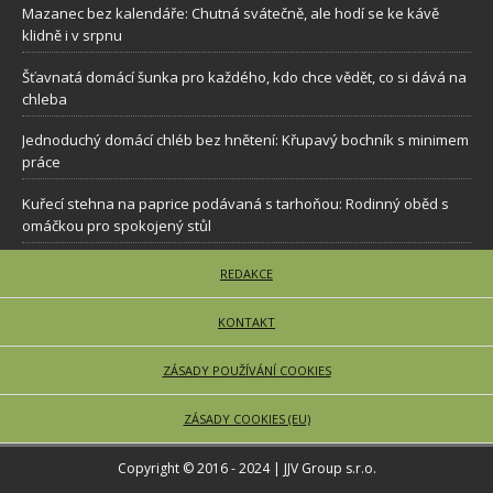
Mazanec bez kalendáře: Chutná svátečně, ale hodí se ke kávě
klidně i v srpnu
Šťavnatá domácí šunka pro každého, kdo chce vědět, co si dává na
chleba
Jednoduchý domácí chléb bez hnětení: Křupavý bochník s minimem
práce
Kuřecí stehna na paprice podávaná s tarhoňou: Rodinný oběd s
omáčkou pro spokojený stůl
REDAKCE
KONTAKT
ZÁSADY POUŽÍVÁNÍ COOKIES
ZÁSADY COOKIES (EU)
Copyright © 2016 - 2024 | JJV Group s.r.o.