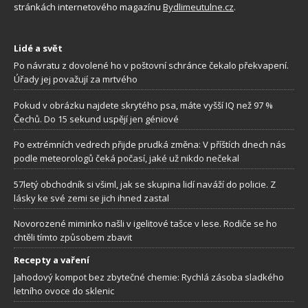
stránkách internetového magazínu
Bydlimeutulne.cz
.
Lidé a svět
Po návratu z dovolené ho v poštovní schránce čekalo překvapení.
Úřady jej považují za mrtvého
Pokud v obrázku najdete skrytého psa, máte vyšší IQ než 97 %
Čechů. Do 15 sekund uspějí jen géniové
Po extrémních vedrech přijde prudká změna: V příštích dnech nás
podle meteorologů čeká počasí, jaké už nikdo nečekal
57letý obchodník si všiml, jak se skupina lidí naváží do policie. Z
lásky ke své zemi se jich ihned zastal
Novorozené miminko našli v igelitové tašce v lese. Rodiče se ho
chtěli tímto způsobem zbavit
Recepty a vaření
Jahodový kompot bez zbytečné chemie: Rychlá zásoba sladkého
letního ovoce do sklenic