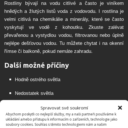
Rostliny bývají na vodu citlivé a často je viníkem
hnědých a žlutých listů voda z vodovodu. I rostlina je
velmi citlivá na chemikálie a minerály, které se často
vyskytují ve vodě z kohoutku. Zkuste zalévat
převařenou a vystydlou vodou, filtrovanou nebo úplně
nejlépe dešťovou vodou. Tu můžete chytat i na okenní
římse či balkoně, pokud nemáte zahradu.
Další možné příčiny
Hodně ostrého světla
Nedostatek světla
Kytka stojí v průvanu
Spravovat své soukromí
Abychom poskytli co nejlepší služby, my a naši partneři používáme k
ukládání a/nebo přístupu k informacím o zařízeních, technologie jako
Rostlině chybí živiny
soubory cookies. Souhlas s těmito technologiemi nám a našim