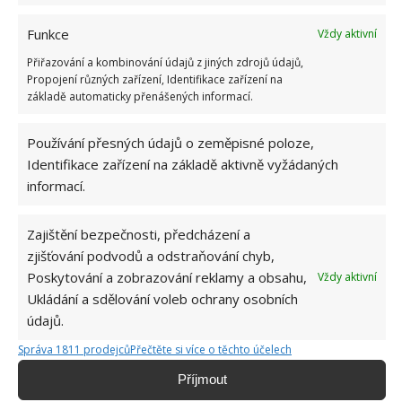
zůstat, tudíž někdy je nutné stříhat tyto listy postupně.
Funkce
Vždy aktivní
Takže sáhněte po ostrých nůžkách a pusťte se do
Přiřazování a kombinování údajů z jiných zdrojů údajů,
stříhání. Mezi jednotlivými výstřižky nezapomeňte vždy
Propojení různých zařízení, Identifikace zařízení na
otřít čepele. U hnědých nebo žlutých špiček odstraňte
základě automaticky přenášených informací.
pouze hnědou nebo žlutou část. Ne vždy je nutné
Používání přesných údajů o zeměpisné poloze,
ufiknout celý list, záleží, jak moc je list poškozen, a
Identifikace zařízení na základě aktivně vyžádaných
také, o jakou rostlinu se jedná. Některým listům střih
informací.
nesvědčí. U zcela hnědých listů stříhejte co nejblíž
základny.
Zajištění bezpečnosti, předcházení a
zjišťování podvodů a odstraňování chyb,
Na závěr:
Já jsem měla takto hnědé listy avokáda.
Poskytování a zobrazování reklamy a obsahu,
Vždy aktivní
Postupně jsem ostříhala téměř všechny listy a do půl
Ukládání a sdělování voleb ochrany osobních
roku vypadá jako královna domácích rostlin s novými,
údajů.
silnými a krásnými listy. Problém byl – nahoře sucho,
Správa 1811 prodejců
Přečtěte si více o těchto účelech
dole mokro. Test papírovou utěrkou odhalil problém a
Příjmout
ostříhání listů jen prospělo. Zalévat jsem začala