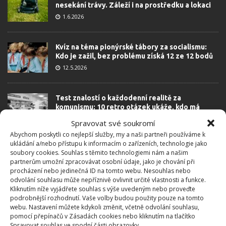
nesekání trávy. Záleží i na prostředku a lokaci
1.6.2026
Kvíz na téma pionýrské tábory za socialismu:
Kdo je zažil, bez problému získá 12 ze 12 bodů
12.5.2026
Test znalostí o každodenní realitě za
komunismu: 10 retro otázek ukáže, kdo má
dobrý přehled
Spravovat své soukromí
23.6.2026
Abychom poskytli co nejlepší služby, my a naši partneři používáme k
ukládání a/nebo přístupu k informacím o zařízeních, technologie jako
soubory cookies. Souhlas s těmito technologiemi nám a našim
Retro kvíz o oblíbených autech v dobách
partnerům umožní zpracovávat osobní údaje, jako je chování při
socialismu: Tehdejší řidiči musí získat 10 z 10
procházení nebo jedinečná ID na tomto webu. Nesouhlas nebo
bodů
odvolání souhlasu může nepříznivě ovlivnit určité vlastnosti a funkce.
6.5.2026
Kliknutím níže vyjádřete souhlas s výše uvedeným nebo proveďte
podrobnější rozhodnutí. Vaše volby budou použity pouze na tomto
webu. Nastavení můžete kdykoli změnit, včetně odvolání souhlasu,
pomocí přepínačů v Zásadách cookies nebo kliknutím na tlačítko
Spravovat souhlas ve spodní části obrazovky.