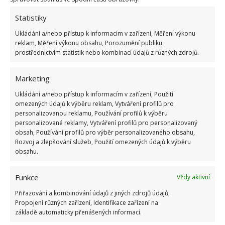
Statistiky
ŽHAVÉ NOVINKY
Ukládání a/nebo přístup k informacím v zařízení, Měření výkonu
reklam, Měření výkonu obsahu, Porozumění publiku
prostřednictvím statistik nebo kombinací údajů z různých zdrojů.
Profesionální zahradnice vytvořila přehled
nejnebezpečnějších škůdců rostlin a postupy,
jak se jich rychle zbavit
Marketing
6.8.2026
Ukládání a/nebo přístup k informacím v zařízení, Použití
omezených údajů k výběru reklam, Vytváření profilů pro
Bohatá úroda rajčat nemusí být jen zbožným
personalizovanou reklamu, Používání profilů k výběru
přáním. Užijte si úspěšnou sklizeň již během
personalizované reklamy, Vytváření profilů pro personalizovaný
letošní sezony
obsah, Používání profilů pro výběr personalizovaného obsahu,
Rozvoj a zlepšování služeb, Použití omezených údajů k výběru
6.8.2026
obsahu.
Přírodní hnojiva pro pěstování rajčat, která
Funkce
Vždy aktivní
zajistí bohatou úrodu šťavnatých a chutných
plodů. Připravte se na letošní sezonu včas
Přiřazování a kombinování údajů z jiných zdrojů údajů,
6.8.2026
Propojení různých zařízení, Identifikace zařízení na
základě automaticky přenášených informací.