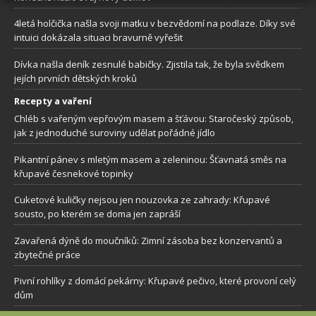
4letá holčička našla svoji matku v bezvědomí na podlaze. Díky své
intuici dokázala situaci bravurně vyřešit
Dívka našla deník zesnulé babičky. Zjistila tak, že byla svědkem
jejích prvních dětských kroků
Recepty a vaření
Chléb s vařeným vepřovým masem a šťávou: Staročeský způsob,
jak z jednoduché suroviny udělat pořádné jídlo
Pikantní pánev s mletým masem a zeleninou: Šťavnatá směs na
křupavé česnekové topinky
Cuketové kuličky nejsou jen nouzovka ze zahrady: Křupavé
sousto, po kterém se doma jen zapráší
Zavařená dýně do moučníků: Zimní zásoba bez konzervantů a
zbytečné práce
Pivní rohlíky z domácí pekárny: Křupavé pečivo, které provoní celý
dům