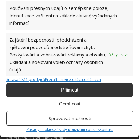
Používání přesných údajů o zeměpisné poloze,
Identifikace zařízení na základě aktivně vyžádaných
informací.
Zajištění bezpečnosti, předcházení a
O WEBU
zjišťování podvodů a odstraňování chyb,
Poskytování a zobrazování reklamy a obsahu,
Vždy aktivní
Sháníte zajímavé tipy jak vylepšit Váš domov? Originální nápady,
Ukládání a sdělování voleb ochrany osobních
aktuální trendy, praktické rady i inspirativní fotografie najdete na
údajů.
stránkách internetového magazínu
Bydlimeutulne.cz
.
Správa 1811 prodejců
Přečtěte si více o těchto účelech
Lidé a svět
Příjmout
Vyzvedla si dítě ve školce a jela domů. To, co našla na jeho těle, ji
do běla vytočilo
Odmítnout
Přání postaršího zákazníka označil za nadlidský úkol. Kadeřník
Spravovat možnosti
však předvedl výkon z jiného světa
Zásady cookies
Zásady používání cookies
Kontakt
Slepé, třínohé kotě se dostalo z útulku na Národní den koťat.
Konečně našlo svůj nový domov