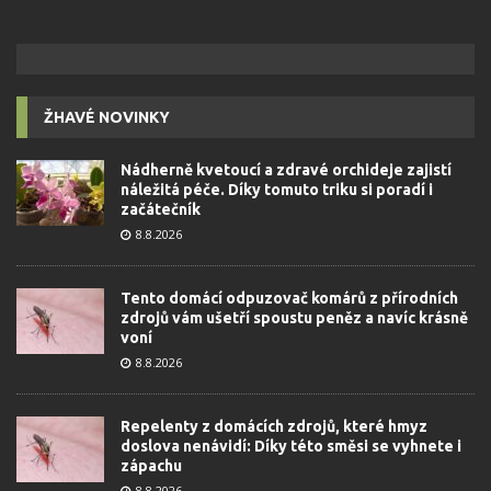
ŽHAVÉ NOVINKY
Nádherně kvetoucí a zdravé orchideje zajistí
náležitá péče. Díky tomuto triku si poradí i
začátečník
8.8.2026
Tento domácí odpuzovač komárů z přírodních
zdrojů vám ušetří spoustu peněz a navíc krásně
voní
8.8.2026
Repelenty z domácích zdrojů, které hmyz
doslova nenávidí: Díky této směsi se vyhnete i
zápachu
8.8.2026