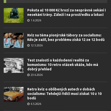
Pokuta až 10 000 Kč hrozí za nesprávné sekání i
nesekání trávy. Záleží i na prostředku a lokaci
1.6.2026
Kvíz na téma pionýrské tábory za socialismu:
Kdo je zažil, bez problému získá 12 ze 12 bodů
12.5.2026
Test znalostí o každodenní realitě za
komunismu: 10 retro otázek ukáže, kdo má
dobrý přehled
23.6.2026
Retro kvíz o oblíbených autech v dobách
socialismu: Tehdejší řidiči musí získat 10 z 10
bodů
6.5.2026