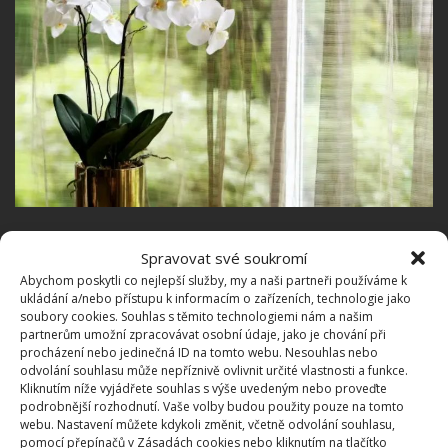
Zalévání orchidejí
Spravovat své soukromí
Abychom poskytli co nejlepší služby, my a naši partneři používáme k
Naprostá většina lidí se při pěstování orchidejí
ukládání a/nebo přístupu k informacím o zařízeních, technologie jako
dopouští jedné chyby, která souvisí se zaléváním,
soubory cookies. Souhlas s těmito technologiemi nám a našim
partnerům umožní zpracovávat osobní údaje, jako je chování při
orchideje zaléváme příliš a navíc je necháváme stát
procházení nebo jedinečná ID na tomto webu. Nesouhlas nebo
ve vodě. To ale není správně. Obecně se doporučuje
odvolání souhlasu může nepříznivě ovlivnit určité vlastnosti a funkce.
Kliknutím níže vyjádřete souhlas s výše uvedeným nebo proveďte
orchideje zalévat přibližně jednou za deset dní a to
podrobnější rozhodnutí. Vaše volby budou použity pouze na tomto
tak, že rostlinu silně zalijeme a poté přibližně za
webu. Nastavení můžete kdykoli změnit, včetně odvolání souhlasu,
pomocí přepínačů v Zásadách cookies nebo kliknutím na tlačítko