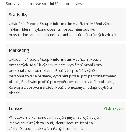
hodinu vylijeme přebytečnou vodu z misky. Pro
Spravovat souhlas ve spodní části obrazovky.
orchideje je důležitá i kvalita vody, ideální je zalévání
Statistiky
dešťovou či měkkou vodou. Pokud máte doma vodu
Ukládání a/nebo přístup k informacím v zařízení, Měření výkonu
tvrdou, před zalitím se vyplatí ji převařit.
reklam, Měření výkonu obsahu, Porozumění publiku
prostřednictvím statistik nebo kombinací údajů z různých zdrojů.
Marketing
Ukládání a/nebo přístup k informacím v zařízení, Použití
omezených údajů k výběru reklam, Vytváření profilů pro
personalizovanou reklamu, Používání profilů k výběru
personalizované reklamy, Vytváření profilů pro personalizovaný
obsah, Používání profilů pro výběr personalizovaného obsahu,
Rozvoj a zlepšování služeb, Použití omezených údajů k výběru
obsahu.
Funkce
Vždy aktivní
Přiřazování a kombinování údajů z jiných zdrojů údajů,
Propojení různých zařízení, Identifikace zařízení na
základě automaticky přenášených informací.