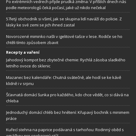
Po extrémních vedrech přijde prudká změna: V příštích dnech nás
podle meteorologů čeká počasí, jaké už nikdo nečekal
57letý obchodník si všiml, jak se skupina lidí naváží do policie. Z
lásky ke své zemi se jich ihned zastal
Novorozené miminko našli v igelitové tašce v lese. Rodiče se ho
chtěli tímto způsobem zbavit
Recepty a vaření
Jahodový kompot bez zbytečné chemie: Rychlá zásoba sladkého
letního ovoce do sklenic
Mazanec bez kalendáře: Chutná svátečně, ale hodí se ke kávě
klidně i v srpnu
Šťavnatá domácí šunka pro každého, kdo chce vědět, co si dává na
chleba
Jednoduchý domácí chléb bez hnětení: Křupavý bochník s minimem
práce
Kuřecí stehna na paprice podávaná s tarhoňou: Rodinný oběd s
omáčkou pro spokojený stůl