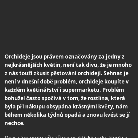
Orchideje jsou právem označovány za jedny z
nejkrásnějších květin, není tak divu, že je mnoho
z nás touží zkusit pěstování orchidejí. Sehnat je
není v dnešní době problém, orchideje koupíte v
každém květinářství i supermarketu. Problém
bohužel často spočívá v tom, že rostlina, která
byla při nákupu obsypána krásnými květy, nám
během několika týdnů opadá a znovu kvést se jí
nechce.
Dnes vám proto přinášíme praktické rady, které se