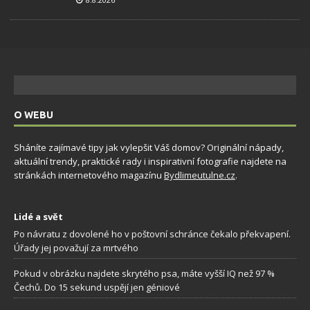
O WEBU
Sháníte zajímavé tipy jak vylepšit Váš domov? Originální nápady,
aktuální trendy, praktické rady i inspirativní fotografie najdete na
stránkách internetového magazínu
Bydlimeutulne.cz
.
Lidé a svět
Po návratu z dovolené ho v poštovní schránce čekalo překvapení.
Úřady jej považují za mrtvého
Pokud v obrázku najdete skrytého psa, máte vyšší IQ než 97 %
Čechů. Do 15 sekund uspějí jen géniové