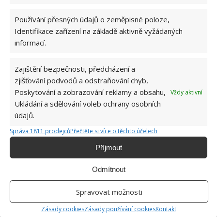
Používání přesných údajů o zeměpisné poloze,
Identifikace zařízení na základě aktivně vyžádaných
informací.
Zajištění bezpečnosti, předcházení a
zjišťování podvodů a odstraňování chyb,
Poskytování a zobrazování reklamy a obsahu,
Vždy aktivní
Ukládání a sdělování voleb ochrany osobních
Květy
údajů.
Pro to, aby orchideje kvetly, je také důležité jejich
Správa 1811 prodejců
Přečtěte si více o těchto účelech
pravidelné zaštipování. Doporučuje se rostliny
Příjmout
pravidelně zaštipovat pokaždé, když jim odkvete
poslední květ, a to v místě třetího pupenu od
Odmítnout
základu klasu. Ukazuje se, že orchidejím ke květu
Spravovat možnosti
pomáhá stimulace banánovou slupkou či česnekem
přidanými do zálivky. Jednou za rok je také vhodné
Zásady cookies
Zásady používání cookies
Kontakt