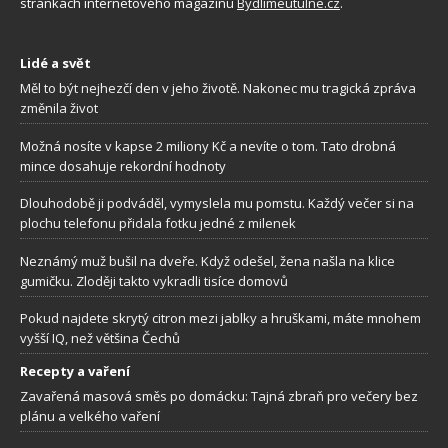
stránkách internetového magazínu
Bydlimeutulne.cz
.
Lidé a svět
Měl to být nejhezčí den v jeho životě. Nakonec mu tragická zpráva
změnila život
Možná nosíte v kapse 2 miliony Kč a nevíte o tom. Tato drobná
mince dosahuje rekordní hodnoty
Dlouhodobě ji podváděl, vymyslela mu pomstu. Každý večer si na
plochu telefonu přidala fotku jedné z milenek
Neznámý muž bušil na dveře. Když odešel, žena našla na klice
gumičku. Zloději takto vykradli tisíce domovů
Pokud najdete skrytý citron mezi jablky a hruškami, máte mnohem
vyšší IQ, než většina Čechů
Recepty a vaření
Zavařená masová směs po domácku: Tajná zbraň pro večery bez
plánu a velkého vaření