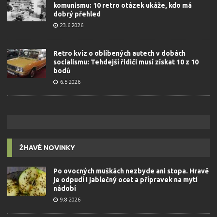
komunismu: 10 retro otázek ukáže, kdo má
dobrý přehled
23.6.2026
Retro kvíz o oblíbených autech v dobách
socialismu: Tehdejší řidiči musí získat 10 z 10
bodů
6.5.2026
ŽHAVÉ NOVINKY
Po ovocných muškách nezbyde ani stopa. Hravě
je odpudí i jablečný ocet a přípravek na mytí
nádobí
9.8.2026