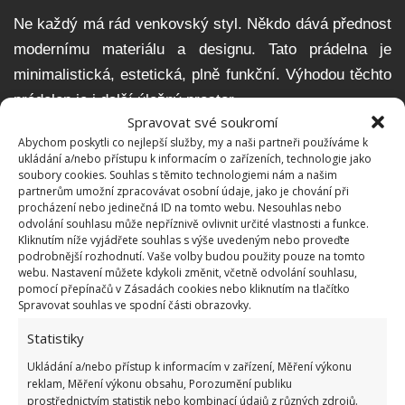
Ne každý má rád venkovský styl. Někdo dává přednost
modernímu materiálu a designu. Tato prádelna je
minimalistická, estetická, plně funkční. Výhodou těchto
prádelen je i další úložný prostor.
Spravovat své soukromí
Abychom poskytli co nejlepší služby, my a naši partneři používáme k
ukládání a/nebo přístupu k informacím o zařízeních, technologie jako
soubory cookies. Souhlas s těmito technologiemi nám a našim
partnerům umožní zpracovávat osobní údaje, jako je chování při
procházení nebo jedinečná ID na tomto webu. Nesouhlas nebo
odvolání souhlasu může nepříznivě ovlivnit určité vlastnosti a funkce.
Kliknutím níže vyjádřete souhlas s výše uvedeným nebo proveďte
podrobnější rozhodnutí. Vaše volby budou použity pouze na tomto
webu. Nastavení můžete kdykoli změnit, včetně odvolání souhlasu,
pomocí přepínačů v Zásadách cookies nebo kliknutím na tlačítko
Spravovat souhlas ve spodní části obrazovky.
Statistiky
Ukládání a/nebo přístup k informacím v zařízení, Měření výkonu
reklam, Měření výkonu obsahu, Porozumění publiku
prostřednictvím statistik nebo kombinací údajů z různých zdrojů.