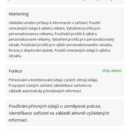
Marketing
Ukládání a/nebo přístup k informacím v zařízení, Použití
omezených údajů k výběru reklam, Vytváření profilů pro
personalizovanou reklamu, Používání profilů k výběru
personalizované reklamy, Vytváření profilů pro personalizovaný
obsah, Používání profilů pro výběr personalizovaného obsahu,
Rozvoj a zlepšování služeb, Použití omezených údajů k výběru
obsahu.
Funkce
Vždy aktivní
Přiřazování a kombinování údajů z jiných zdrojů údajů,
Propojení různých zařízení, Identifikace zařízení na
základě automaticky přenášených informací.
Sofistikovaný styl
Používání přesných údajů o zeměpisné poloze,
Identifikace zařízení na základě aktivně vyžádaných
Krémový nábytek, strop s květinovým vzorem a
informací.
elegantní lustr vytváří okouzlující prostor.