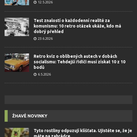
12.5.2026
Test znalostí o každodenní realitě za
komunismu: 10 retro otázek ukáže, kdo má
dobrý přehled
23.6.2026
Retro kvíz o oblíbených autech v dobách
socialismu: Tehdejší řidiči musí získat 10 z 10
bodů
6.5.2026
ŽHAVÉ NOVINKY
Tyto rostliny odpuzují klíšťata. Ujistěte se, že je
máte na zahrádce