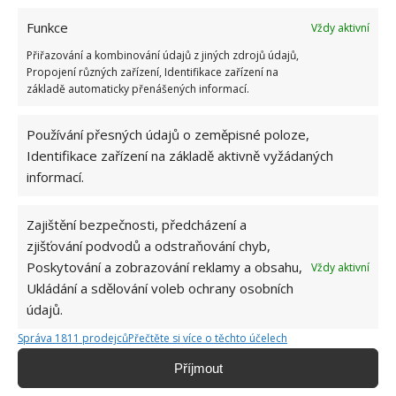
blechám. Je také nutné dbát na jeho hygienu –
Funkce
Vždy aktivní
koupání, česání a čištění zubů – podle doporučení
Přiřazování a kombinování údajů z jiných zdrojů údajů,
odborníků.
Propojení různých zařízení, Identifikace zařízení na
základě automaticky přenášených informací.
Používání přesných údajů o zeměpisné poloze,
Identifikace zařízení na základě aktivně vyžádaných
informací.
Zajištění bezpečnosti, předcházení a
zjišťování podvodů a odstraňování chyb,
Poskytování a zobrazování reklamy a obsahu,
Vždy aktivní
Ukládání a sdělování voleb ochrany osobních
údajů.
Správa 1811 prodejců
Přečtěte si více o těchto účelech
Fotografie: Freepik
Příjmout
Psi by neměli spát s dětmi a jejich přítomnost se