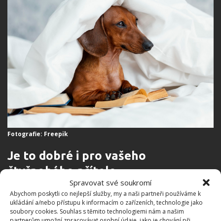
Fotografie: Freepik
Je to dobré i pro vašeho
čtyřnohého přítele
Spravovat své soukromí
Abychom poskytli co nejlepší služby, my a naši partneři používáme k
Na světě není nic upřímnějšího než láska vašeho psa
ukládání a/nebo přístupu k informacím o zařízeních, technologie jako
k vám. Zkuste si proto vyhradit více času na mazlení,
soubory cookies. Souhlas s těmito technologiemi nám a našim
partnerům umožní zpracovávat osobní údaje, jako je chování při