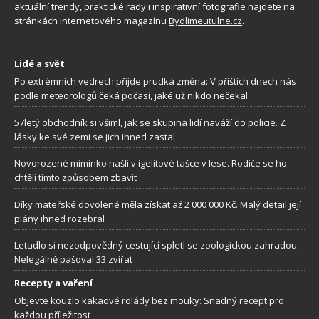
aktuální trendy, praktické rady i inspirativní fotografie najdete na
stránkách internetového magazínu
Bydlimeutulne.cz
.
Lidé a svět
Po extrémních vedrech přijde prudká změna: V příštích dnech nás
podle meteorologů čeká počasí, jaké už nikdo nečekal
57letý obchodník si všiml, jak se skupina lidí naváží do policie. Z
lásky ke své zemi se jich ihned zastal
Novorozené miminko našli v igelitové tašce v lese. Rodiče se ho
chtěli tímto způsobem zbavit
Díky mateřské dovolené měla získat až 2 000 000 Kč. Malý detail její
plány ihned rozebral
Letadlo si nezodpovědný cestující spletl se zoologickou zahradou.
Nelegálně pašoval 33 zvířat
Recepty a vaření
Objevte kouzlo kakaové rolády bez mouky: Snadný recept pro
každou příležitost