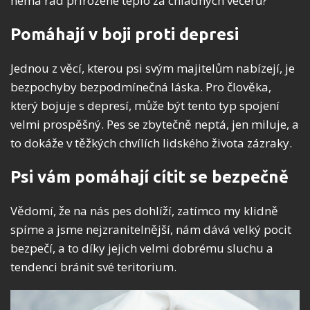
nemá rád přirozené teplo za chladných večerů?
Pomáhají v boji proti depresi
Jednou z věcí, kterou psi svým majitelům nabízejí, je
bezpochyby bezpodmínečná láska. Pro člověka,
který bojuje s depresí, může být tento typ spojení
velmi prospěšný. Pes se zbytečně neptá, jen miluje, a
to dokáže v těžkých chvílích lidského života zázraky.
Psi vám pomáhají cítit se bezpečně
Vědomí, že na nás pes dohlíží, zatímco my klidně
spíme a jsme nejzranitelnější, nám dává velký pocit
bezpečí, a to díky jejich velmi dobrému sluchu a
tendenci bránit své teritorium.