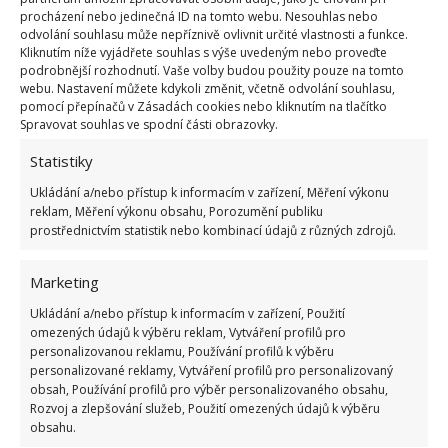
abyste mu zpříjemnili den. Bude mít od vás stejnou
procházení nebo jedinečná ID na tomto webu. Nesouhlas nebo
útěchu jako vy od něj, takže toto uspořádání je
odvolání souhlasu může nepříznivě ovlivnit určité vlastnosti a funkce.
Kliknutím níže vyjádřete souhlas s výše uvedeným nebo proveďte
výhodné pro vás oba!
podrobnější rozhodnutí. Vaše volby budou použity pouze na tomto
webu. Nastavení můžete kdykoli změnit, včetně odvolání souhlasu,
Spíte se svým psem? Pamatujte si
pomocí přepínačů v Zásadách cookies nebo kliknutím na tlačítko
Spravovat souhlas ve spodní části obrazovky.
tato pravidla
Statistiky
Aby bylo spaní se psem spíše prospěšné než
Ukládání a/nebo přístup k informacím v zařízení, Měření výkonu
škodlivé, je vždy třeba dodržovat několik pravidel.
reklam, Měření výkonu obsahu, Porozumění publiku
prostřednictvím statistik nebo kombinací údajů z různých zdrojů.
Za prvé, pes, kterému dovolíte lézt na postel, by vám
měl být dobře znám. Štěněti nebo čerstvě
Marketing
adoptovanému psovi by to nemělo být dovoleno.
Ukládání a/nebo přístup k informacím v zařízení, Použití
Také psi se sklonem k dominanci by neměli spát v
omezených údajů k výběru reklam, Vytváření profilů pro
naší posteli.
personalizovanou reklamu, Používání profilů k výběru
personalizované reklamy, Vytváření profilů pro personalizovaný
obsah, Používání profilů pro výběr personalizovaného obsahu,
Kromě toho musí mít náš pes všechna aktuální
Rozvoj a zlepšování služeb, Použití omezených údajů k výběru
očkování a měl by být pravidelně odčervován. Je
obsahu.
důležité, aby byl také chráněn proti klíšťatům a