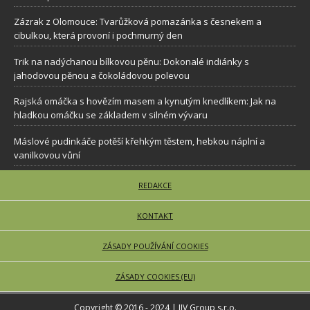
Zázrak z Olomouce: Tvarůžková pomazánka s česnekem a
cibulkou, která provoní i pochmurný den
Trik na nadýchanou bílkovou pěnu: Dokonalé indiánky s
jahodovou pěnou a čokoládovou polevou
Rajská omáčka s hovězím masem a kynutým knedlíkem: Jak na
hladkou omáčku se základem v silném vývaru
Máslové pudinkáče potěší křehkým těstem, hebkou náplní a
vanilkovou vůní
REDAKCE
KONTAKT
ZÁSADY POUŽÍVÁNÍ COOKIES
ZÁSADY COOKIES (EU)
Copyright © 2016 - 2024 | JJV Group s.r.o.