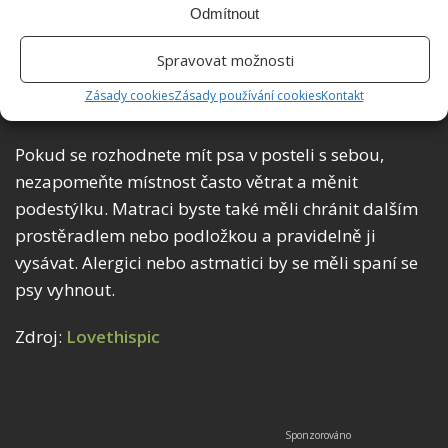
Odmítnout
nedoporučuje ani v posteli starších dětí. Pokud dítě
trvá na tom, že chce spát se psem, můžete mu
Spravovat možnosti
dovolit, aby usínalo v jeho společnosti. Pak psa
Zásady cookies
Zásady používání cookies
Kontakt
zavolejte a nasměrujte ho k jeho vlastnímu pelíšku.
Pokud se rozhodnete mít psa v posteli s sebou,
nezapomeňte místnost často větrat a měnit
podestýlku. Matraci byste také měli chránit dalším
prostěradlem nebo podložkou a pravidelně ji
vysávat. Alergici nebo astmatici by se měli spaní se
psy vyhnout.
Zdroj:
Lovethispic