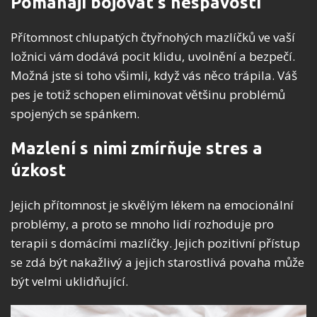
Pomáhají bojovat s nespavostí
Přítomnost chlupatých čtyřnohých mazlíčků ve vaší
ložnici vám dodává pocit klidu, uvolnění a bezpečí.
Možná jste si toho všimli, když vás něco trápila. Váš
pes je totiž schopen eliminovat většinu problémů
spojených se spánkem.
Mazlení s nimi zmírňuje stres a
úzkost
Jejich přítomnost je skvělým lékem na emocionální
problémy, a proto se mnoho lidí rozhoduje pro
terapii s domácími mazlíčky. Jejich pozitivní přístup
se zdá být nakažlivý a jejich starostlivá povaha může
být velmi uklidňující.