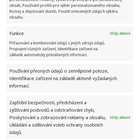
si jej zopakujte ještě jednou v týdnu. Jakmile budete
obsah, Používání profilů pro výběr personalizovaného obsahu,
Rozvoj a zlepšování služeb, Použití omezených údajů k výběru
mít sklo umyté, vytřené do sucha, aplikujte trochu
obsahu.
citronového oleje a vyleštěte. Pomáhá to, aby se kapky
na skle nezachytávaly. Citronový olej aplikujte
Funkce
Vždy aktivní
pravidelně.
Přiřazování a kombinování údajů z jiných zdrojů údajů,
Propojení různých zařízení, Identifikace zařízení na
Obrázky: showerenclosuresuk, stuff
základě automaticky přenášených informací.
Používání přesných údajů o zeměpisné poloze,
Identifikace zařízení na základě aktivně vyžádaných
informací.
Zajištění bezpečnosti, předcházení a
zjišťování podvodů a odstraňování chyb,
Poskytování a zobrazování reklamy a obsahu,
Vždy aktivní
Ukládání a sdělování voleb ochrany osobních
údajů.