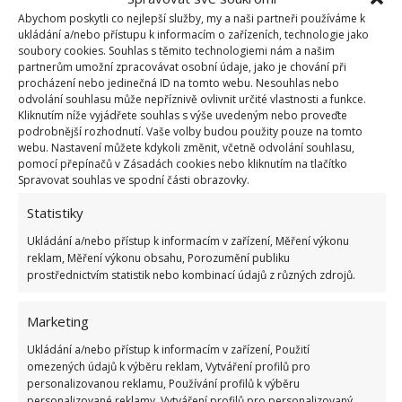
opakování.
Abychom poskytli co nejlepší služby, my a naši partneři používáme k
ukládání a/nebo přístupu k informacím o zařízeních, technologie jako
Do rozprašovače dejte šťávu z několika citronu a
soubory cookies. Souhlas s těmito technologiemi nám a našim
partnerům umožní zpracovávat osobní údaje, jako je chování při
aplikujte na sklo. Případně místo citronu totéž
procházení nebo jedinečná ID na tomto webu. Nesouhlas nebo
odvolání souhlasu může nepříznivě ovlivnit určité vlastnosti a funkce.
zkuste s octem. Jestliže se vám bude zdát, že to
Kliknutím níže vyjádřete souhlas s výše uvedeným nebo proveďte
u vás moc neúčinkuje, přidejte k citronu či octu
podrobnější rozhodnutí. Vaše volby budou použity pouze na tomto
webu. Nastavení můžete kdykoli změnit, včetně odvolání souhlasu,
ještě jedlou sodu. Na slabé vrstvy můžete roztok
pomocí přepínačů v Zásadách cookies nebo kliknutím na tlačítko
naředit vodou. Na silnější usazeniny smíchejte
Spravovat souhlas ve spodní části obrazovky.
ocet a sodu bez vody. Nechte 10 až 20 minut
Statistiky
působit a měkkým kartáčkem vydrhněte.
Ukládání a/nebo přístup k informacím v zařízení, Měření výkonu
reklam, Měření výkonu obsahu, Porozumění publiku
Ovšem pozor na chromové povrchy, těm kyseliny
prostřednictvím statistik nebo kombinací údajů z různých zdrojů.
ani alkohol obsažený v některých přípravcích
nesvědčí.
Marketing
Ukládání a/nebo přístup k informacím v zařízení, Použití
Na závěr:
Pokud se vám nepovede sklo dokonale
omezených údajů k výběru reklam, Vytváření profilů pro
personalizovanou reklamu, Používání profilů k výběru
vyčistit, můžete hned postup ještě zopakovat, případně
personalizované reklamy, Vytváření profilů pro personalizovaný