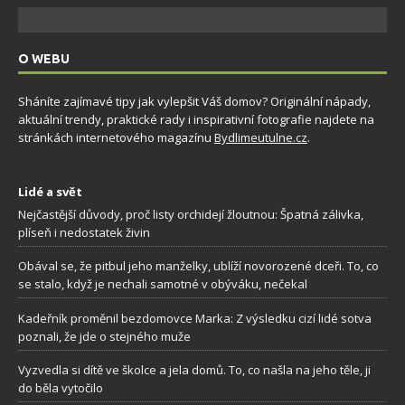
O WEBU
Sháníte zajímavé tipy jak vylepšit Váš domov? Originální nápady,
aktuální trendy, praktické rady i inspirativní fotografie najdete na
stránkách internetového magazínu
Bydlimeutulne.cz
.
Lidé a svět
Nejčastější důvody, proč listy orchidejí žloutnou: Špatná zálivka,
plíseň i nedostatek živin
Obával se, že pitbul jeho manželky, ublíží novorozené dceři. To, co
se stalo, když je nechali samotné v obýváku, nečekal
Kadeřník proměnil bezdomovce Marka: Z výsledku cizí lidé sotva
poznali, že jde o stejného muže
Vyzvedla si dítě ve školce a jela domů. To, co našla na jeho těle, ji
do běla vytočilo