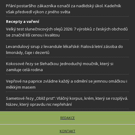
Přání postaršího zákazníka označil za nadlidský úkol. Kadeřník
však předvedl výkon z jiného světa
Recepty a vaření
Velký test slunečnicových olejů 2026: 7 výrobků z českých obchodů
se značně liší cenou i kvalitou
Levandulový sirup z levandule lékařské: Fialová letní zásoba do
limonády, čaje i dezertů
Kokosové řezy se šlehačkou: Jednoduchý moučník, který si
zamiluje celá rodina
Vepřové na paprice zvládne každý a odmění se jemnou omáčkou i
měkkým masem
Sametové řezy „Obliž prst”: Vláčný korpus, krém, který se rozplývá.
Název, který opravdu nic nepřehání
REDAKCE
KONTAKT