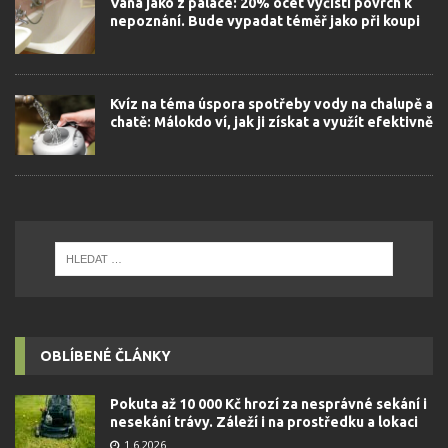
Vana jako z paláce: 20% ocet vyčistí povrch k
nepoznání. Bude vypadat téměř jako při koupi
Kvíz na téma úspora spotřeby vody na chalupě a
chatě: Málokdo ví, jak ji získat a využít efektivně
OBLÍBENÉ ČLÁNKY
Pokuta až 10 000 Kč hrozí za nesprávné sekání i
nesekání trávy. Záleží i na prostředku a lokaci
1.6.2026