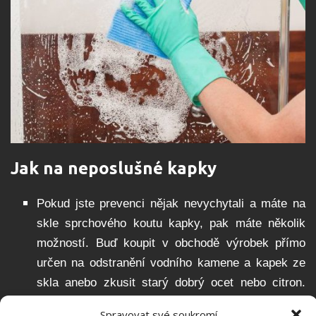
Jak na neposlušné kapky
Pokud jste prevenci nějak nevychytali a máte na
skle sprchového koutu kapky, pak máte několik
možností. Buď koupit v obchodě výrobek přímo
určen na odstranění vodního kamene a kapek ze
skla anebo zkusit starý dobrý ocet nebo citron.
Obojí funguje, ale chce to trpělivost a mnohdy i
Spravovat své soukromí