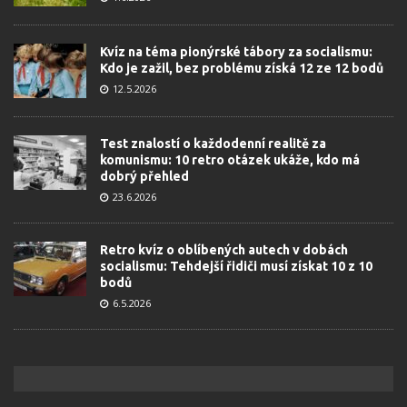
Kvíz na téma pionýrské tábory za socialismu:
Kdo je zažil, bez problému získá 12 ze 12 bodů
12.5.2026
Test znalostí o každodenní realitě za
komunismu: 10 retro otázek ukáže, kdo má
dobrý přehled
23.6.2026
Retro kvíz o oblíbených autech v dobách
socialismu: Tehdejší řidiči musí získat 10 z 10
bodů
6.5.2026