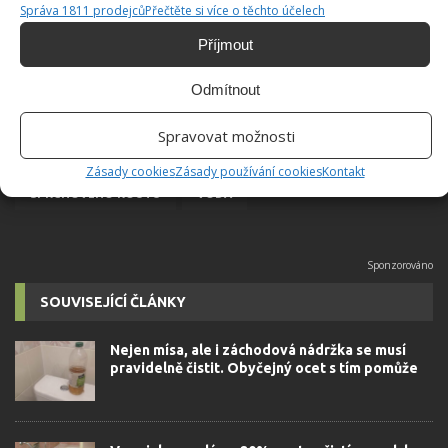
Správa 1811 prodejců
Přečtěte si více o těchto účelech
Příjmout
Odmítnout
Spravovat možnosti
CITRON
KAPKY
OCET
PREVENCE
Zásady cookies
Zásady používání cookies
Kontakt
SPRCHOVÉHO KOUTU
VODA
SOUVISEJÍCÍ ČLÁNKY
Nejen mísa, ale i záchodová nádržka se musí
pravidelně čistit. Obyčejný ocet s tím pomůže