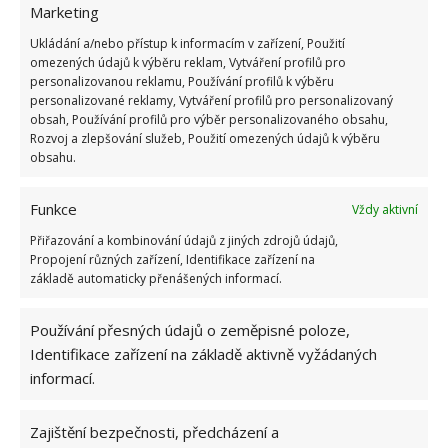
Vyčistit a odvápnit můžete pomocí octa i
Marketing
záchodovou mísu. Mírně zahřejte půl litru octa a
Ukládání a/nebo přístup k informacím v zařízení, Použití
jemně ho rozlijte po stranách záchodové mísy.
omezených údajů k výběru reklam, Vytváření profilů pro
personalizovanou reklamu, Používání profilů k výběru
Hodinu nebo přes noc nechte ocet na stěnách
personalizované reklamy, Vytváření profilů pro personalizovaný
mísy působit a další den kartáčem stěny vydrhněte.
obsah, Používání profilů pro výběr personalizovaného obsahu,
Zahřátým octem můžete vyčistit celou toaletu včetně
Rozvoj a zlepšování služeb, Použití omezených údajů k výběru
obsahu.
prkénka, sedátka i splachovacího tlačítka.
Funkce
Vždy aktivní
Zdroj:
Bonasavoir
Přiřazování a kombinování údajů z jiných zdrojů údajů,
Propojení různých zařízení, Identifikace zařízení na
základě automaticky přenášených informací.
Používání přesných údajů o zeměpisné poloze,
Identifikace zařízení na základě aktivně vyžádaných
informací.
Zajištění bezpečnosti, předcházení a