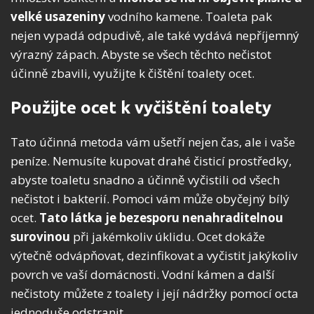
velké usazeniny
vodního kamene. Toaleta pak
nejen vypadá odpudivě, ale také vydává nepříjemný
výrazný zápach. Abyste se všech těchto nečistot
účinně zbavili, využijte k čištění toalety ocet.
Použijte ocet k vyčištění toalety
Tato účinná metoda vám ušetří nejen čas, ale i vaše
peníze. Nemusíte kupovat drahé čisticí prostředky,
abyste toaletu snadno a účinně vyčistili od všech
nečistot i bakterií. Pomoci vám může obyčejný bílý
ocet.
Tato látka je bezesporu nenahraditelnou
surovinou
při jakémkoliv úklidu. Ocet dokáže
výtečně odvápňovat, dezinfikovat a vyčistit jakýkoliv
povrch ve vaší domácnosti. Vodní kámen a další
nečistoty můžete z toalety i její nádržky pomocí octa
jednoduše odstranit.