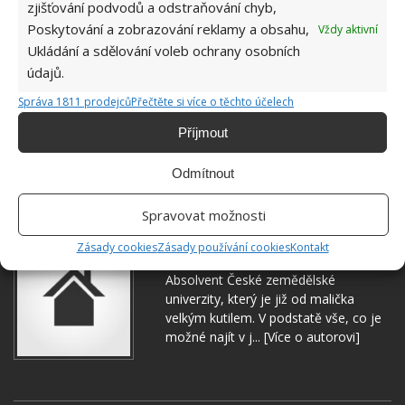
zjišťování podvodů a odstraňování chyb,
Poskytování a zobrazování reklamy a obsahu,
Vždy aktivní
Ukládání a sdělování voleb ochrany osobních
údajů.
Správa 1811 prodejců
Přečtěte si více o těchto účelech
Příjmout
Odmítnout
NÁDRŽKA NA VODU
OCET
TOALETA
Spravovat možnosti
Zásady cookies
Zásady používání cookies
Kontakt
Jiří Kolář
Absolvent České zemědělské
univerzity, který je již od malička
velkým kutilem. V podstatě vše, co je
možné najít v j...
[Více o autorovi]