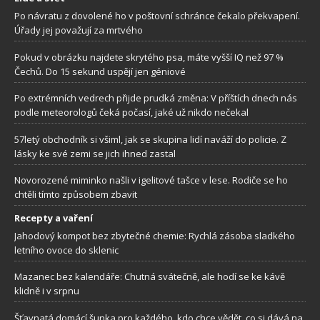
Po návratu z dovolené ho v poštovní schránce čekalo překvapení.
Úřady jej považují za mrtvého
Pokud v obrázku najdete skrytého psa, máte vyšší IQ než 97 %
Čechů. Do 15 sekund uspějí jen géniové
Po extrémních vedrech přijde prudká změna: V příštích dnech nás
podle meteorologů čeká počasí, jaké už nikdo nečekal
57letý obchodník si všiml, jak se skupina lidí naváží do policie. Z
lásky ke své zemi se jich ihned zastal
Novorozené miminko našli v igelitové tašce v lese. Rodiče se ho
chtěli tímto způsobem zbavit
Recepty a vaření
Jahodový kompot bez zbytečné chemie: Rychlá zásoba sladkého
letního ovoce do sklenic
Mazanec bez kalendáře: Chutná svátečně, ale hodí se ke kávě
klidně i v srpnu
Šťavnatá domácí šunka pro každého, kdo chce vědět, co si dává na