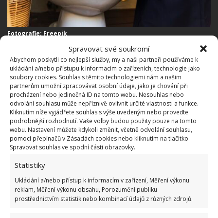
Fotografie: Freepik
Spravovat své soukromí
Nakonec zastavte přívod vody a záchod naposledy
Abychom poskytli co nejlepší služby, my a naši partneři používáme k
spláchněte, aby z nádržky odtekla veškerá voda.
ukládání a/nebo přístupu k informacím o zařízeních, technologie jako
soubory cookies. Souhlas s těmito technologiemi nám a našim
Všechny nečistoty, které se nepodařilo octu
partnerům umožní zpracovávat osobní údaje, jako je chování při
rozpustit, zůstanou jasně viditelné na stěnách
procházení nebo jedinečná ID na tomto webu. Nesouhlas nebo
odvolání souhlasu může nepříznivě ovlivnit určité vlastnosti a funkce.
nádržky.
Pomocí kartáče a houbičky můžete
Kliknutím níže vyjádřete souhlas s výše uvedeným nebo proveďte
veškeré nečistoty a skvrny vyčistit
. Na odolné
podrobnější rozhodnutí. Vaše volby budou použity pouze na tomto
webu. Nastavení můžete kdykoli změnit, včetně odvolání souhlasu,
skvrny můžete použít běžný čisticí prostředek.
pomocí přepínačů v Zásadách cookies nebo kliknutím na tlačítko
Jakmile máte hotovo, pusťte přívod vody a toaletu
Spravovat souhlas ve spodní části obrazovky.
naposledy spláchněte. Opatrně vraťte víko nádržky
Statistiky
na své místo a máte hotovo.
Ukládání a/nebo přístup k informacím v zařízení, Měření výkonu
reklam, Měření výkonu obsahu, Porozumění publiku
Vyčistěte octem záchodovou mísu
prostřednictvím statistik nebo kombinací údajů z různých zdrojů.