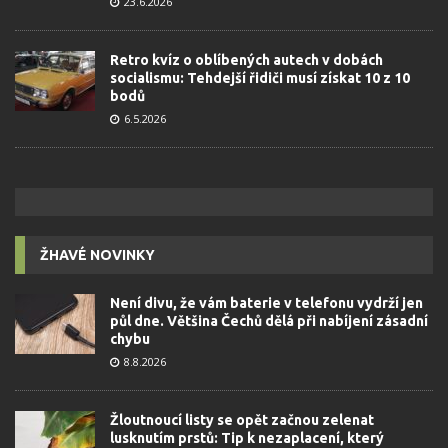
23.6.2026
Retro kvíz o oblíbených autech v dobách
socialismu: Tehdejší řidiči musí získat 10 z 10
bodů
6.5.2026
ŽHAVÉ NOVINKY
Není divu, že vám baterie v telefonu vydrží jen
půl dne. Většina Čechů dělá při nabíjení zásadní
chybu
8.8.2026
Žloutnoucí listy se opět začnou zelenat
lusknutím prstů: Tip k nezaplacení, který