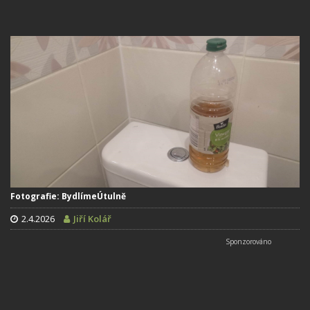
Fotografie: BydlímeÚtulně
2.4.2026
Jiří Kolář