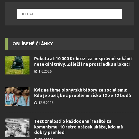
OBLÍBENÉ ČLÁNKY
Pokuta až 10 000 Kč hrozí za nesprávné sekání i
nesekání trávy. Záleží i na prostředku a lokaci
1.6.2026
Kvíz na téma pionýrské tábory za socialismu:
Kdo je zažil, bez problému získá 12 ze 12 bodů
12.5.2026
Test znalostí o každodenní realitě za
komunismu: 10 retro otázek ukáže, kdo má
dobrý přehled