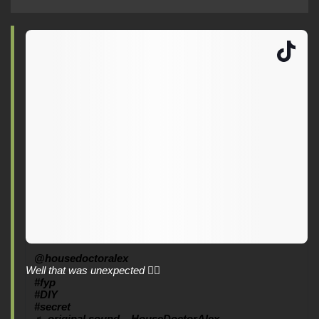
@housedoctoralex
Well that was unexpected 🤷‍♂️
#fyp
#DIY
#secret
♬ original sound – HouseDoctorAlex