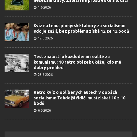
nesekání trávy. Záleží i na prostředku a lokaci
1.6.2026
Kvíz na téma pionýrské tábory za socialismu:
Kdo je zažil, bez problému získá 12 ze 12 bodů
12.5.2026
Test znalostí o každodenní realitě za
komunismu: 10 retro otázek ukáže, kdo má
dobrý přehled
23.6.2026
Retro kvíz o oblíbených autech v dobách
socialismu: Tehdejší řidiči musí získat 10 z 10
bodů
6.5.2026