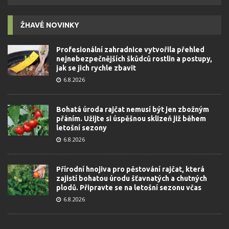
ŽHAVÉ NOVINKY
Profesionální zahradnice vytvořila přehled
nejnebezpečnějších škůdců rostlin a postupy,
jak se jich rychle zbavit
6.8.2026
Bohatá úroda rajčat nemusí být jen zbožným
přáním. Užijte si úspěšnou sklizeň již během
letošní sezony
6.8.2026
Přírodní hnojiva pro pěstování rajčat, která
zajistí bohatou úrodu šťavnatých a chutných
plodů. Připravte se na letošní sezonu včas
6.8.2026