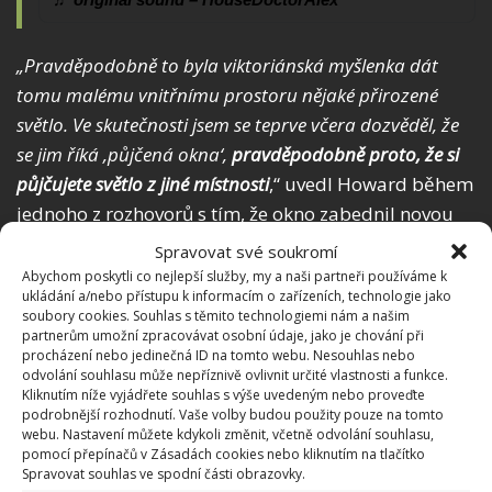
„Pravděpodobně to byla viktoriánská myšlenka dát
tomu malému vnitřnímu prostoru nějaké přirozené
světlo. Ve skutečnosti jsem se teprve včera dozvěděl, že
se jim říká ‚půjčená okna‘,
pravděpodobně proto, že si
půjčujete světlo z jiné místnosti
,“ uvedl Howard během
jednoho z rozhovorů s tím, že okno zabednil novou
skříní. Na webu BydlímeÚtulně jsme také psali, jaký
Spravovat své soukromí
nález na půdě své přítelkyně
učinil mladý muž.
Abychom poskytli co nejlepší služby, my a naši partneři používáme k
ukládání a/nebo přístupu k informacím o zařízeních, technologie jako
soubory cookies. Souhlas s těmito technologiemi nám a našim
Zdroj:
TikToku – HouseDoctorAlex
,
Newsweek
partnerům umožní zpracovávat osobní údaje, jako je chování při
procházení nebo jedinečná ID na tomto webu. Nesouhlas nebo
odvolání souhlasu může nepříznivě ovlivnit určité vlastnosti a funkce.
Kliknutím níže vyjádřete souhlas s výše uvedeným nebo proveďte
podrobnější rozhodnutí. Vaše volby budou použity pouze na tomto
webu. Nastavení můžete kdykoli změnit, včetně odvolání souhlasu,
pomocí přepínačů v Zásadách cookies nebo kliknutím na tlačítko
Spravovat souhlas ve spodní části obrazovky.