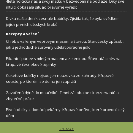
4letá holčička našla svoji matku v bezvědomí na podlaze. Díky své
intuici dokázala situaci bravurně vyřešit
Dívka našla deník zesnulé babičky. Zjistila tak, že byla svědkem
jejích prvních dětských kroků
Recepty a vaření
Chléb s vařeným vepřovým masem a šťávou: Staročeský způsob,
jak z jednoduché suroviny udělat pořádné jídlo
Pikantní pánev s mletým masem a zeleninou: Šťavnatá směs na
křupavé česnekové topinky
Cuketové kuličky nejsou jen nouzovka ze zahrady: Křupavé
sousto, po kterém se doma jen zapráší
Zavařená dýně do moučníků: Zimní zásoba bez konzervantů a
zbytečné práce
Pivní rohlíky z domácí pekárny: Křupavé pečivo, které provoní celý
dům
REDAKCE