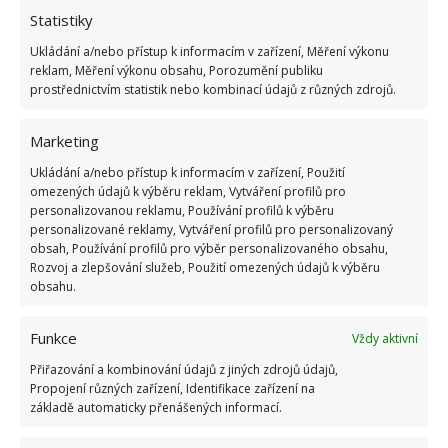
Statistiky
Ukládání a/nebo přístup k informacím v zařízení, Měření výkonu
reklam, Měření výkonu obsahu, Porozumění publiku
prostřednictvím statistik nebo kombinací údajů z různých zdrojů.
Marketing
Ukládání a/nebo přístup k informacím v zařízení, Použití
omezených údajů k výběru reklam, Vytváření profilů pro
personalizovanou reklamu, Používání profilů k výběru
personalizované reklamy, Vytváření profilů pro personalizovaný
obsah, Používání profilů pro výběr personalizovaného obsahu,
Rozvoj a zlepšování služeb, Použití omezených údajů k výběru
NÁLEZ
OKNO
RENOVACE
STARÝ DŮM
obsahu.
Funkce
Přidejte svůj názor
Vždy aktivní
Přiřazování a kombinování údajů z jiných zdrojů údajů,
KOMENTOVAT
Propojení různých zařízení, Identifikace zařízení na
základě automaticky přenášených informací.
Jiří Kolář