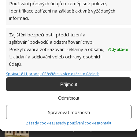
Používání přesných údajů o zeměpisné poloze,
Absolvent České zemědělské
Identifikace zařízení na základě aktivně vyžádaných
univerzity, který je již od malička
informací.
velkým kutilem. V podstatě vše, co je
možné najít v j...
[Více o autorovi]
Zajištění bezpečnosti, předcházení a
zjišťování podvodů a odstraňování chyb,
Poskytování a zobrazování reklamy a obsahu,
Vždy aktivní
Ukládání a sdělování voleb ochrany osobních
údajů.
Správa 1811 prodejců
Přečtěte si více o těchto účelech
SOUVISEJÍCÍ ČLÁNKY
Příjmout
Žádné žaluzie ani rolety. Zajímavý doplněk do
Odmítnout
oken si zhotovíte svépomocí
Spravovat možnosti
Zásady cookies
Zásady používání cookies
Kontakt
Pár se pustil do rozsáhlé rekonstrukce domu z
19. století. Z většiny to chtějí zvládnout sami