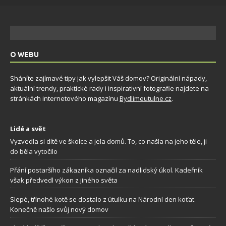
O WEBU
Sháníte zajímavé tipy jak vylepšit Váš domov? Originální nápady,
aktuální trendy, praktické rady i inspirativní fotografie najdete na
stránkách internetového magazínu
Bydlimeutulne.cz
.
Lidé a svět
Vyzvedla si dítě ve školce a jela domů. To, co našla na jeho těle, ji
do běla vytočilo
Přání postaršího zákazníka označil za nadlidský úkol. Kadeřník
však předvedl výkon z jiného světa
Slepé, třínohé kotě se dostalo z útulku na Národní den koťat.
Konečně našlo svůj nový domov