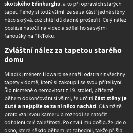
skotského Edinburghu
, a to při opravách starých
tapet. Tehdy si totiž všiml, že se za částí jedné stěny
něco skrývá, což chtěl důkladně prošetřit. Celý nález
posléze natočil na video a sdílel ho se svými
fanoušky na TikToku.
Zvláštní nález za tapetou starého
domu
Mladík jménem Howard se snažil odstranit všechny
tapety v domě, který si zakoupil se svou přítelkyní.
Šlo nicméně o nemovitost z 19. století, přičemž
během dokončování si všiml, že určitá
část stěny je
dutá a nejspíše se za ní něco nachází
. Okamžitě
proto vzal svou kameru a rozhodl se natočit
odhalení celé záležitosti. Po chvíli mu došlo, že jde o
okno, které někdo během let zabednil, takže přišla