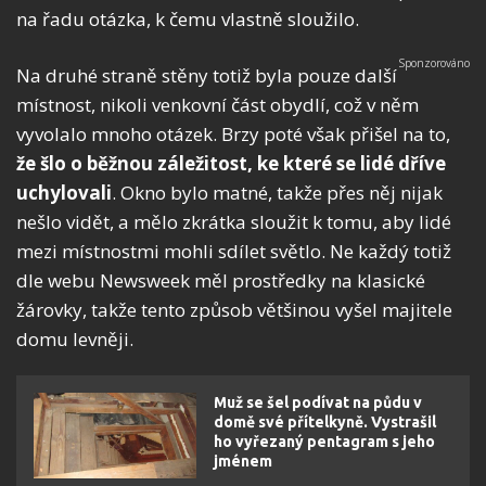
na řadu otázka, k čemu vlastně sloužilo.
Na druhé straně stěny totiž byla pouze další
místnost, nikoli venkovní část obydlí, což v něm
vyvolalo mnoho otázek. Brzy poté však přišel na to,
že šlo o běžnou záležitost, ke které se lidé dříve
uchylovali
. Okno bylo matné, takže přes něj nijak
nešlo vidět, a mělo zkrátka sloužit k tomu, aby lidé
mezi místnostmi mohli sdílet světlo. Ne každý totiž
dle webu Newsweek měl prostředky na klasické
žárovky, takže tento způsob většinou vyšel majitele
domu levněji.
Muž se šel podívat na půdu v
domě své přítelkyně. Vystrašil
ho vyřezaný pentagram s jeho
jménem