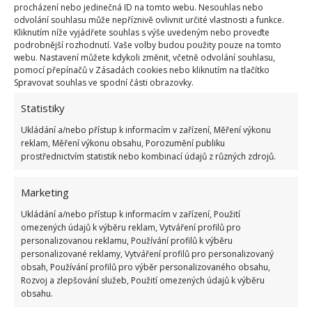
procházení nebo jedinečná ID na tomto webu. Nesouhlas nebo
odvolání souhlasu může nepříznivě ovlivnit určité vlastnosti a funkce.
Kliknutím níže vyjádřete souhlas s výše uvedeným nebo proveďte
Fotografie: Freepik
podrobnější rozhodnutí. Vaše volby budou použity pouze na tomto
webu. Nastavení můžete kdykoli změnit, včetně odvolání souhlasu,
Utiskování v objetí
pomocí přepínačů v Zásadách cookies nebo kliknutím na tlačítko
Spravovat souhlas ve spodní části obrazovky.
Utiskování psa v objetí je dalším signálem, kterým
Statistiky
lidi vyjadřují svou lásku. Pro psa to ale může být
Ukládání a/nebo přístup k informacím v zařízení, Měření výkonu
velmi nepříjemný zážitek. Pes si nikdy nepouští
reklam, Měření výkonu obsahu, Porozumění publiku
druhého psa takto k tělu, pokud ho nezná velmi
prostřednictvím statistik nebo kombinací údajů z různých zdrojů.
dobře. Může se tedy stát, že svým lidem to pes povolí
a k cizím bude rezervovaný, bázlivý až agresivní
Marketing
s potřebou vymanit se z objetí. Spoustu psů objetí
Ukládání a/nebo přístup k informacím v zařízení, Použití
omezených údajů k výběru reklam, Vytváření profilů pro
snese, ale zaměřte se na jejich mimiku a řeč těla,
personalizovanou reklamu, Používání profilů k výběru
vypadá zrovna takhle opravdu šťastný pes? Pozor
personalizované reklamy, Vytváření profilů pro personalizovaný
dejte zejména na naklánění se nad psem a objímání
obsah, Používání profilů pro výběr personalizovaného obsahu,
Rozvoj a zlepšování služeb, Použití omezených údajů k výběru
ho. Kombinace podmaňování a utiskování nebude
obsahu.
dělat dobrotu.