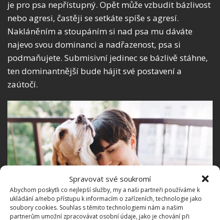
je pro psa nepřístupný. Opět může vzbudit bázlivost
nebo agresi, častěji se setkáte spíše s agresí.
Nakláněním a stoupáním si nad psa mu dáváte
najevo svou dominanci a nadřazenost, psa si
podmaňujete. Submisivní jedinec se bázlivě stáhne,
ten dominantnější bude hájit své postavení a
zaútočí.
Spravovat své soukromí
Abychom poskytli co nejlepší služby, my a naši partneři používáme k
ukládání a/nebo přístupu k informacím o zařízeních, technologie jako
soubory cookies. Souhlas s těmito technologiemi nám a našim
partnerům umožní zpracovávat osobní údaje, jako je chování při