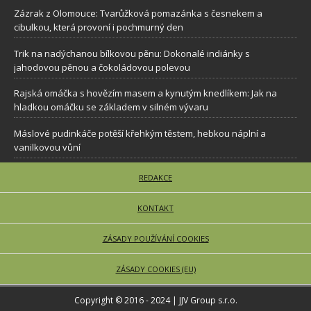
Zázrak z Olomouce: Tvarůžková pomazánka s česnekem a
cibulkou, která provoní i pochmurný den
Trik na nadýchanou bílkovou pěnu: Dokonalé indiánky s
jahodovou pěnou a čokoládovou polevou
Rajská omáčka s hovězím masem a kynutým knedlíkem: Jak na
hladkou omáčku se základem v silném vývaru
Máslové pudinkáče potěší křehkým těstem, hebkou náplní a
vanilkovou vůní
REDAKCE
KONTAKT
ZÁSADY POUŽÍVÁNÍ COOKIES
ZÁSADY COOKIES (EU)
Copyright © 2016 - 2024 | JJV Group s.r.o.