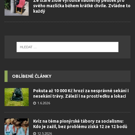
Ze staré židle vyrobíte nádherný pelíšek pro
svého mazlíčka během krátké chvíle. Zvládne to
každý
OBLÍBENÉ ČLÁNKY
Pokuta až 10 000 Kč hrozí za nesprávné sekání i
nesekání trávy. Záleží i na prostředku a lokaci
1.6.2026
Kvíz na téma pionýrské tábory za socialismu:
Kdo je zažil, bez problému získá 12 ze 12 bodů
12.5.2026