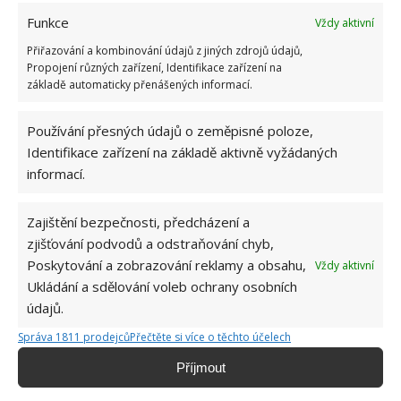
Funkce
Vždy aktivní
Koukání se psům do očí
Přiřazování a kombinování údajů z jiných zdrojů údajů,
Propojení různých zařízení, Identifikace zařízení na
Koukání se psům do očí může být nedorozumění,
základě automaticky přenášených informací.
které špatně skončí. Když se jeden pes dívá do očí
druhému, vyzývá ho tím k boji. Pes může začít vrčet,
Používání přesných údajů o zeměpisné poloze,
utéct, vycouvat z bojiště, nebo přijmout výzvu k boji.
Identifikace zařízení na základě aktivně vyžádaných
informací.
Váš pes vás bude zřejmě tolerovat a dívání se mu do
očí vám bez problémů projde. Ale myslete na to, že
Zajištění bezpečnosti, předcházení a
se takto nemůžete chovat k cizím psům a ani k těm,
zjišťování podvodů a odstraňování chyb,
které moc neznáte.
Poskytování a zobrazování reklamy a obsahu,
Vždy aktivní
Ukládání a sdělování voleb ochrany osobních
Zdroj: PetMD
údajů.
Správa 1811 prodejců
Přečtěte si více o těchto účelech
Příjmout