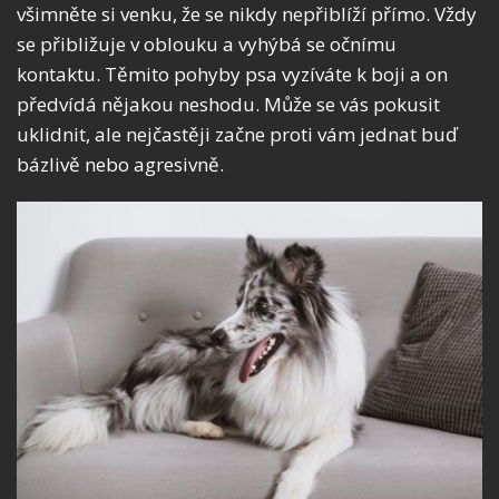
všimněte si venku, že se nikdy nepřiblíží přímo. Vždy
se přibližuje v oblouku a vyhýbá se očnímu
kontaktu. Těmito pohyby psa vyzíváte k boji a on
předvídá nějakou neshodu. Může se vás pokusit
uklidnit, ale nejčastěji začne proti vám jednat buď
bázlivě nebo agresivně.