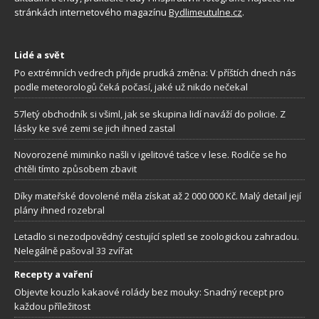
stránkách internetového magazínu
Bydlimeutulne.cz
.
Lidé a svět
Po extrémních vedrech přijde prudká změna: V příštích dnech nás
podle meteorologů čeká počasí, jaké už nikdo nečekal
57letý obchodník si všiml, jak se skupina lidí naváží do policie. Z
lásky ke své zemi se jich ihned zastal
Novorozené miminko našli v igelitové tašce v lese. Rodiče se ho
chtěli tímto způsobem zbavit
Díky mateřské dovolené měla získat až 2 000 000 Kč. Malý detail její
plány ihned rozebral
Letadlo si nezodpovědný cestující spletl se zoologickou zahradou.
Nelegálně pašoval 33 zvířat
Recepty a vaření
Objevte kouzlo kakaové rolády bez mouky: Snadný recept pro
každou příležitost