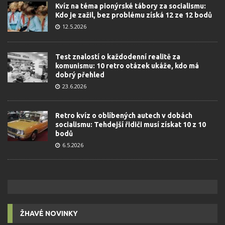
Kvíz na téma pionýrské tábory za socialismu:
Kdo je zažil, bez problému získá 12 ze 12 bodů
12.5.2026
Test znalostí o každodenní realitě za
komunismu: 10 retro otázek ukáže, kdo má
dobrý přehled
23.6.2026
Retro kvíz o oblíbených autech v dobách
socialismu: Tehdejší řidiči musí získat 10 z 10
bodů
6.5.2026
ŽHAVÉ NOVINKY