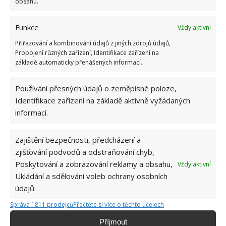
obsahu.
Funkce
Vždy aktivní
Přiřazování a kombinování údajů z jiných zdrojů údajů,
Propojení různých zařízení, Identifikace zařízení na
základě automaticky přenášených informací.
Používání přesných údajů o zeměpisné poloze,
Identifikace zařízení na základě aktivně vyžádaných
informací.
Zajištění bezpečnosti, předcházení a
zjišťování podvodů a odstraňování chyb,
Poskytování a zobrazování reklamy a obsahu,
Vždy aktivní
Ukládání a sdělování voleb ochrany osobních
ČERSTVOST
CHLÉB
TIPY
údajů.
Správa 1811 prodejců
Přečtěte si více o těchto účelech
Příjmout
Jiří Kolář