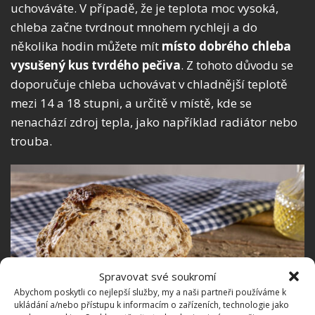
uchováváte. V případě, že je teplota moc vysoká,
chleba začne tvrdnout mnohem rychleji a do
několika hodin můžete mít
místo dobrého chleba
vysušený kus tvrdého pečiva
. Z tohoto důvodu se
doporučuje chleba uchovávat v chladnější teplotě
mezi 14 a 18 stupni, a určitě v místě, kde se
nenachází zdroj tepla, jako například radiátor nebo
trouba.
Spravovat své soukromí
Abychom poskytli co nejlepší služby, my a naši partneři používáme k
ukládání a/nebo přístupu k informacím o zařízeních, technologie jako