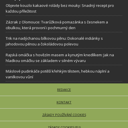
Objevte kouzlo kakaové rolády bez mouky: Snadný recept pro
každou příležitost
Zázrak z Olomouce: Tvarůžková pomazánka s česnekem a
cibulkou, která provoní i pochmurný den
Trik na nadýchanou bílkovou pěnu: Dokonalé indiánky s
jahodovou pěnou a čokoládovou polevou
Rajská omáčka s hovězím masem a kynutým knedlíkem: Jak na
hladkou omáčku se základem v silném vývaru
Máslové pudinkáče potěší křehkým těstem, hebkou náplní a
vanilkovou vůní
REDAKCE
KONTAKT
ZÁSADY POUŽÍVÁNÍ COOKIES
ZÁSADY COOKIES (EU)