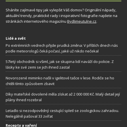
Sháníte zajímavé tipy jak vylepšit Váš domov? Originální nápady,
aktuální trendy, praktické rady i inspirativní fotografie najdete na
stránkách internetového magazínu
Bydlimeutulne.cz
.
Lidé a svět
Po extrémních vedrech přijde prudká změna: V příštích dnech nás
podle meteorologů čeká počasí, jaké už nikdo nečekal
57letý obchodník si všiml, jak se skupina lidí naváží do policie. Z
lásky ke své zemi se jich ihned zastal
Novorozené miminko našli v igelitové tašce v lese. Rodiče se ho
chtěli tímto způsobem zbavit
Díky mateřské dovolené měla získat až 2 000 000 Kč. Malý detail její
plány ihned rozebral
Letadlo si nezodpovědný cestující spletl se zoologickou zahradou.
Nelegálně pašoval 33 zvířat
Recepty a vaření