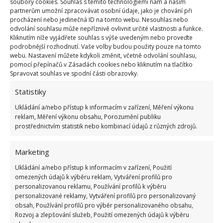
soubory cookies. Souhlas s těmito technologiemi nám a našim
partnerům umožní zpracovávat osobní údaje, jako je chování při
procházení nebo jedinečná ID na tomto webu. Nesouhlas nebo
odvolání souhlasu může nepříznivě ovlivnit určité vlastnosti a funkce.
Kliknutím níže vyjádřete souhlas s výše uvedeným nebo proveďte
Fotografie: Pixabay
podrobnější rozhodnutí. Vaše volby budou použity pouze na tomto
webu. Nastavení můžete kdykoli změnit, včetně odvolání souhlasu,
Další možností, jak udržet chleba čerstvý, je nechat
pomocí přepínačů v Zásadách cookies nebo kliknutím na tlačítko
ho zmrazit. Stačí ho vložit do sáčku, je nutné se
Spravovat souhlas ve spodní části obrazovky.
ujistit, aby v sáčku ideálně nebyl žádný vzduch. V
Statistiky
mrazáku ho můžete mít dlouho,
a na čerstvosti mu
Ukládání a/nebo přístup k informacím v zařízení, Měření výkonu
to neubere
. Pokud se ale rozhodnete chleba po čase
reklam, Měření výkonu obsahu, Porozumění publiku
rozmrazit, je nutné ho nechat rozmrazovat při
prostřednictvím statistik nebo kombinací údajů z různých zdrojů.
pokojové teplotě. Poté ho můžete lehce ohřát v
Marketing
troubě, teplota by však neměla být vysoká, aby
chleba neztvrdl.
Ukládání a/nebo přístup k informacím v zařízení, Použití
omezených údajů k výběru reklam, Vytváření profilů pro
personalizovanou reklamu, Používání profilů k výběru
Zdroj:
WellAndGood
personalizované reklamy, Vytváření profilů pro personalizovaný
obsah, Používání profilů pro výběr personalizovaného obsahu,
Rozvoj a zlepšování služeb, Použití omezených údajů k výběru