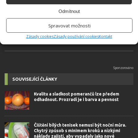
Absolvent České zemědělské
Odmítnout
univerzity, který je již od malička
velkým kutilem. V podstatě vše, co je
Spravovat možnosti
možné najít v j...
[Více o autorovi]
Zásady cookies
Zásady používání cookies
Kontakt
SOUVISEJÍCÍ ČLÁNKY
Kvalitu a sladkost pomerančů lze předem
odhadnout. Prozradí je i barva a pevnost
Čištění bílých tenisek nemusí být noční můra.
Chytrý způsob s minimem kroků a nízkými
náklady zajistí, aby vypadaly jako nové