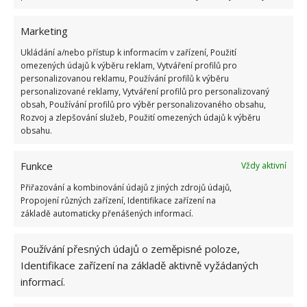
nedokáže zabít veškeré bakterie v toaletě a navíc ji
Marketing
zanechá lepkavou.
Právě lepkavé sladké zbytky by
Ukládání a/nebo přístup k informacím v zařízení, Použití
pro bakterie v záchodě mohly být potravou.
Efekt
omezených údajů k výběru reklam, Vytváření profilů pro
je tedy nula. Pokud jste se někde dočetli, že větší
personalizovanou reklamu, Používání profilů k výběru
dávka pracího prášku znamená čistší prádlo,
personalizované reklamy, Vytváření profilů pro personalizovaný
obsah, Používání profilů pro výběr personalizovaného obsahu,
nevěřte tomu. Zbytky pracího prášku v tkaninách
Rozvoj a zlepšování služeb, Použití omezených údajů k výběru
fungují jako magnet na nečistoty. A to přeci
obsahu.
nechcete.
Funkce
Vždy aktivní
Zdroj: Goodhousekeeping
Přiřazování a kombinování údajů z jiných zdrojů údajů,
Propojení různých zařízení, Identifikace zařízení na
základě automaticky přenášených informací.
Používání přesných údajů o zeměpisné poloze,
Identifikace zařízení na základě aktivně vyžádaných
informací.