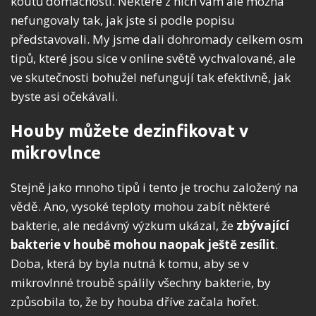
koutů domácnosti. Některé z nich vám ale možná
nefungovaly tak, jak jste si podle popisu
představovali. My jsme dali dohromady celkem osm
tipů, které jsou sice v online světě vychvalované, ale
ve skutečnosti bohužel nefungují tak efektivně, jak
byste asi očekávali.
Houby můžete dezinfikovat v
mikrovlnce
Stejně jako mnoho tipů i tento je trochu založený na
vědě. Ano, vysoké teploty mohou zabít některé
bakterie, ale nedávný výzkum ukázal, že
zbývající
bakterie v houbě mohou naopak ještě zesílit
.
Doba, která by byla nutná k tomu, aby se v
mikrovlnné troubě spálily všechny bakterie, by
způsobila to, že by houba dříve začala hořet.