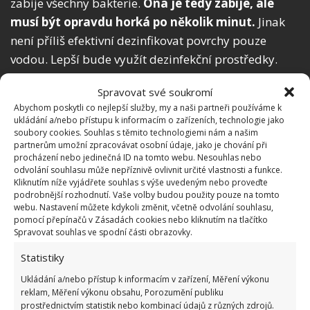
zabije všechny bakterie.
Ona je tedy zabije, ale
musí být opravdu horká po několik minut.
Jinak
není příliš efektivní dezinfikovat povrchy pouze
vodou. Lepší bude využít dezinfekční prostředky.
Spravovat své soukromí
Abychom poskytli co nejlepší služby, my a naši partneři používáme k
ukládání a/nebo přístupu k informacím o zařízeních, technologie jako
soubory cookies. Souhlas s těmito technologiemi nám a našim
partnerům umožní zpracovávat osobní údaje, jako je chování při
procházení nebo jedinečná ID na tomto webu. Nesouhlas nebo
odvolání souhlasu může nepříznivě ovlivnit určité vlastnosti a funkce.
Kliknutím níže vyjádřete souhlas s výše uvedeným nebo proveďte
podrobnější rozhodnutí. Vaše volby budou použity pouze na tomto
webu. Nastavení můžete kdykoli změnit, včetně odvolání souhlasu,
pomocí přepínačů v Zásadách cookies nebo kliknutím na tlačítko
Spravovat souhlas ve spodní části obrazovky.
Statistiky
Fotografie: Pixabay
Ukládání a/nebo přístup k informacím v zařízení, Měření výkonu
Slyšeli jste o tom, že Coca-cola je nejlepší čistič
reklam, Měření výkonu obsahu, Porozumění publiku
prostřednictvím statistik nebo kombinací údajů z různých zdrojů.
toalety? Není to pravda. Litr této limonády totiž