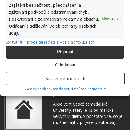
Zajištění bezpečnosti, předcházení a
zjišťování podvodů a odstraňování chyb,
Poskytování a zobrazování reklamy a obsahu,
Vždy aktivní
Ukládání a sdělování voleb ochrany osobních
údajů.
Správa 1811 prodejců
Přečtěte si více o těchto účelech
Příjmout
Odmítnout
TIPY
ÚKLID
ÚKLID KOUPELNY
Spravovat možnosti
Zásady cookies
Zásady používání cookies
Kontakt
Jiří Kolář
Absolvent České zemědělské
univerzity, který je již od malička
velkým kutilem. V podstatě vše, co je
možné najít v j...
[Více o autorovi]