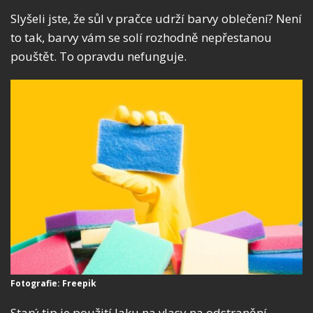
Slyšeli jste, že sůl v pračce udrží barvy oblečení? Není
to tak, barvy vám se solí rozhodně nepřestanou
pouštět. To opravdu nefunguje.
Fotografie: Freepik
Starý tip je použití laku na vlasy na odstranění