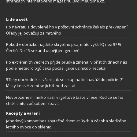
stránkách internetového magazínu
Bydlimeutulne.cz
.
Lidé a svět
Po návratu z dovolené ho v poštovní schránce čekalo překvapení.
Úřady jej považují za mrtvého
Pokud v obrázku najdete skrytého psa, máte vyšší IQ než 97 %
Čechů. Do 15 sekund uspějí jen géniové
Po extrémních vedrech přijde prudká změna: V příštích dnech nás
podle meteorologů čeká počasí, jaké už nikdo nečekal
57letý obchodník si všiml, jak se skupina lidí naváží do policie. Z
lásky ke své zemi se jich ihned zastal
Novorozené miminko našli v igelitové tašce v lese. Rodiče se ho
chtěli tímto způsobem zbavit
Recepty a vaření
Jahodový kompot bez zbytečné chemie: Rychlá zásoba sladkého
letního ovoce do sklenic