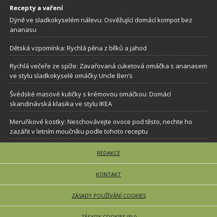
Recepty a vaření
Dýně ve sladkokyselém nálevu: Osvěžující domácí kompot bez
ananasu
Dětská vzpomínka: Rychlá pěna z bílků a jahod
Rychlá večeře ze spíže: Zavařovaná cuketová omáčka s ananasem
ve stylu sladkokyselé omáčky Uncle Ben’s
Švédské masové kuličky s krémovou omáčkou: Domácí
skandinávská klasika ve stylu IKEA
Meruňkové kostky: Neschovávejte ovoce pod těsto, nechte ho
zazářit v letním moučníku podle tohoto receptu
REDAKCE
KONTAKT
ZÁSADY POUŽÍVÁNÍ COOKIES
ZÁSADY COOKIES (EU)