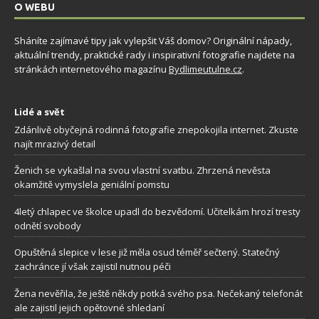
O WEBU
Sháníte zajímavé tipy jak vylepšit Váš domov? Originální nápady,
aktuální trendy, praktické rady i inspirativní fotografie najdete na
stránkách internetového magazínu
Bydlimeutulne.cz
.
Lidé a svět
Zdánlivě obyčejná rodinná fotografie znepokojila internet. Zkuste
najít mrazivý detail
Ženich se vykašlal na svou vlastní svatbu. Zhrzená nevěsta
okamžitě vymyslela geniální pomstu
4letý chlapec ve školce upadl do bezvědomí. Učitelkám hrozí tresty
odnětí svobody
Opuštěná slepice v lese již měla osud téměř sečtený. Statečný
zachránce jí však zajistil nutnou péči
Žena nevěřila, že ještě někdy potká svého psa. Nečekaný telefonát
ale zajistil jejich opětovné shledaní