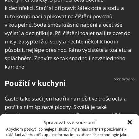
k dezinfekci. Stačí si připravit šálek octa a sodu a
tuto kombinaci aplikovat na čištění povrchů
v koupelně. Soda směs krásně napění a ocet vše
vyčistí a dezinfikuje. Při čištění toalet nalijte ocet do
mísy, zasypte lžící sody a nechte několik hodin
působit, nejlépe přes noc. Ráno vyčistěte a toaletu a
spláchněte. Zbavíte se tak snadno i nevzhledného
kamene.
Použití v kuchyni
Často také stačí jen hadřík namočit ve troše octa a
potřít s ním špinavé plochy. Skvělá je také
kombinace octa, tea tree olejíčku a citronové šťávy,
Spravovat své soukromí
to vše rozředíte vodou. Toto kombo skvěle
Abychom poskytli co nejlepší služby, my a naši partneři používáme k
dezinfikuje, čistí a provoní každou koupelnu či
ukládání a/nebo přístupu k informacím o zařízeních, technologie jako