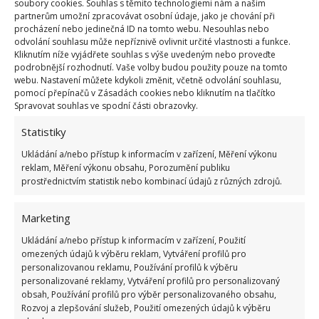
kuchyň. Pořiďte si tedy domů zásobu octa a
soubory cookies. Souhlas s těmito technologiemi nám a našim
partnerům umožní zpracovávat osobní údaje, jako je chování při
používejte ho namísto chemických prostředků, které
procházení nebo jedinečná ID na tomto webu. Nesouhlas nebo
nejenže mají negativní dopad na životní prostředí,
odvolání souhlasu může nepříznivě ovlivnit určité vlastnosti a funkce.
Kliknutím níže vyjádřete souhlas s výše uvedeným nebo proveďte
ale také za ně zbytečně utrácíte své peníze.
podrobnější rozhodnutí. Vaše volby budou použity pouze na tomto
webu. Nastavení můžete kdykoli změnit, včetně odvolání souhlasu,
pomocí přepínačů v Zásadách cookies nebo kliknutím na tlačítko
Spravovat souhlas ve spodní části obrazovky.
Statistiky
Ukládání a/nebo přístup k informacím v zařízení, Měření výkonu
reklam, Měření výkonu obsahu, Porozumění publiku
prostřednictvím statistik nebo kombinací údajů z různých zdrojů.
Marketing
Ukládání a/nebo přístup k informacím v zařízení, Použití
omezených údajů k výběru reklam, Vytváření profilů pro
personalizovanou reklamu, Používání profilů k výběru
personalizované reklamy, Vytváření profilů pro personalizovaný
obsah, Používání profilů pro výběr personalizovaného obsahu,
Rozvoj a zlepšování služeb, Použití omezených údajů k výběru