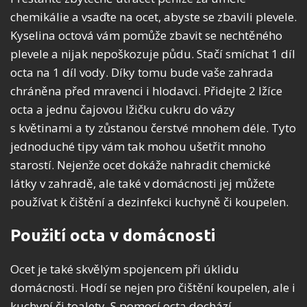
chemikálie a vsaďte na ocet, abyste se zbavili plevele.
Kyselina octová vám pomůže zbavit se nechtěného
plevele a nijak nepoškozuje půdu. Stačí smíchat 1 díl
octa na 1 díl vody. Díky tomu bude vaše zahrada
chráněna před mravenci i hlodavci. Přidejte 2 lžíce
octa a jednu čajovou lžičku cukru do vázy
s květinami a ty zůstanou čerstvé mnohem déle. Tyto
jednoduché tipy vám tak mohou ušetřit mnoho
starostí. Nejenže ocet dokáže nahradit chemické
látky v zahradě, ale také v domácnosti jej můžete
používat k čištění a dezinfekci kuchyně či koupelen.
Použití octa v domácnosti
Ocet je také skvělým spojencem při úklidu
domácnosti. Hodí se nejen pro čištění koupelen, ale i
kuchyní či toalety. S pomocí octa dochází