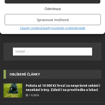
Odmítnout
Kvalitní žehlička je základ úspěchu. Jak ale
Spravovat možnosti
vybrat tu správnou?
Zásady cookies
Zásady používání cookies
Kontakt
OBLÍBENÉ ČLÁNKY
Pokuta až 10 000 Kč hrozí za nesprávné sekání i
nesekání trávy. Záleží i na prostředku a lokaci
1.6.2026