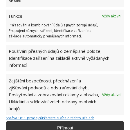
obsahu.
Funkce
Vždy aktivní
Přiřazování a kombinování údajů z jiných zdrojů údajů,
Propojení různých zařízení, Identifikace zařízení na
DOMÁCNOST
KUCHYNĚ
OCET
ROSTLINY
základě automaticky přenášených informací.
ÚKLID
Používání přesných údajů o zeměpisné poloze,
Identifikace zařízení na základě aktivně vyžádaných
informací.
SOUVISEJÍCÍ ČLÁNKY
Zajištění bezpečnosti, předcházení a
zjišťování podvodů a odstraňování chyb,
Spolehlivé čistidlo s octem v hlavní roli rozzáří
Poskytování a zobrazování reklamy a obsahu,
Vždy aktivní
nejen koupelnu. Stačí ho smíchat s vodou
Ukládání a sdělování voleb ochrany osobních
údajů.
Správa 1811 prodejců
Přečtěte si více o těchto účelech
Jeden z nejmenších, unikátních švédských
domů, který vás ohromí nejen svou praktičností
Příjmout
a útulností