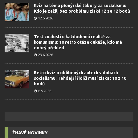
Kvíz na téma pionýrské tábory za socialismu:
Kdo je zažil, bez problému získá 12 ze 12 bodů
12.5.2026
Test znalostí o každodenní realitě za
komunismu: 10 retro otázek ukáže, kdo má
dobrý přehled
23.6.2026
Retro kvíz o oblíbených autech v dobách
socialismu: Tehdejší řidiči musí získat 10 z 10
bodů
6.5.2026
ŽHAVÉ NOVINKY