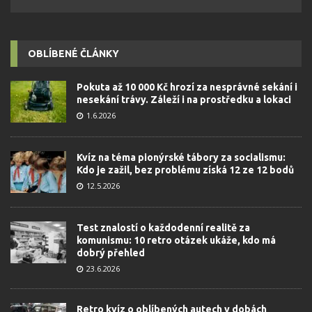
OBLÍBENÉ ČLÁNKY
Pokuta až 10 000 Kč hrozí za nesprávné sekání i
nesekání trávy. Záleží i na prostředku a lokaci
1.6.2026
Kvíz na téma pionýrské tábory za socialismu:
Kdo je zažil, bez problému získá 12 ze 12 bodů
12.5.2026
Test znalostí o každodenní realitě za
komunismu: 10 retro otázek ukáže, kdo má
dobrý přehled
23.6.2026
Retro kvíz o oblíbených autech v dobách