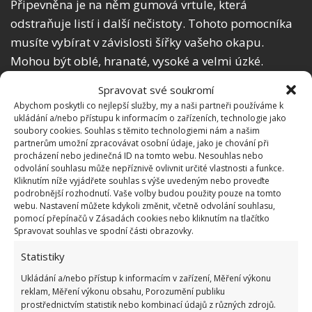
Připevněna je na něm gumová vrtule, která
odstraňuje listí i další nečistoty. Tohoto pomocníka
musíte vybírat v závislosti šířky vašeho okapu.
Mohou být oblé, hranaté, vysoké a velmi úzké.
Spravovat své soukromí
Prevence
Abychom poskytli co nejlepší služby, my a naši partneři používáme k
ukládání a/nebo přístupu k informacím o zařízeních, technologie jako
Ideální je samozřejmě prevence v podobě ochranné
soubory cookies. Souhlas s těmito technologiemi nám a našim
partnerům umožní zpracovávat osobní údaje, jako je chování při
síťky, která se připevní přes okap. Díky ní do žlábku
procházení nebo jedinečná ID na tomto webu. Nesouhlas nebo
nebudou padat listy ani jiné nečistoty. Pokud si
odvolání souhlasu může nepříznivě ovlivnit určité vlastnosti a funkce.
Kliknutím níže vyjádřete souhlas s výše uvedeným nebo proveďte
s čištěním okapů nebudete vědět rady, přivolejte si
podrobnější rozhodnutí. Vaše volby budou použity pouze na tomto
na pomoc odborníka.
webu. Nastavení můžete kdykoli změnit, včetně odvolání souhlasu,
pomocí přepínačů v Zásadách cookies nebo kliknutím na tlačítko
Spravovat souhlas ve spodní části obrazovky.
Obrázek: streaklessclean
Statistiky
Ukládání a/nebo přístup k informacím v zařízení, Měření výkonu
reklam, Měření výkonu obsahu, Porozumění publiku
prostřednictvím statistik nebo kombinací údajů z různých zdrojů.