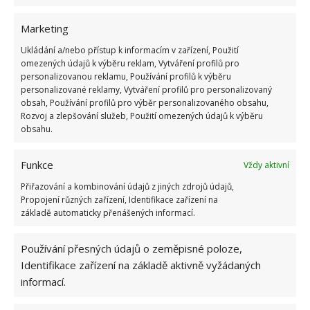
Marketing
Ukládání a/nebo přístup k informacím v zařízení, Použití
omezených údajů k výběru reklam, Vytváření profilů pro
personalizovanou reklamu, Používání profilů k výběru
personalizované reklamy, Vytváření profilů pro personalizovaný
obsah, Používání profilů pro výběr personalizovaného obsahu,
Rozvoj a zlepšování služeb, Použití omezených údajů k výběru
obsahu.
Funkce
Vždy aktivní
Přiřazování a kombinování údajů z jiných zdrojů údajů,
Propojení různých zařízení, Identifikace zařízení na
základě automaticky přenášených informací.
ČIŠTĚNÍ OKAPŮ
LISTÍ
OKAPY
Používání přesných údajů o zeměpisné poloze,
ROBOTICKÝ ČISTIČ
Identifikace zařízení na základě aktivně vyžádaných
informací.