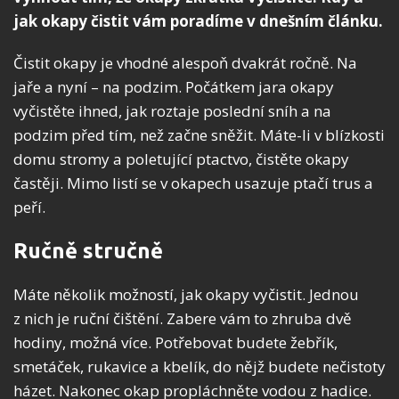
jak okapy čistit vám poradíme v dnešním článku.
Čistit okapy je vhodné alespoň dvakrát ročně. Na
jaře a nyní – na podzim. Počátkem jara okapy
vyčistěte ihned, jak roztaje poslední sníh a na
podzim před tím, než začne sněžit. Máte-li v blízkosti
domu stromy a poletující ptactvo, čistěte okapy
častěji. Mimo listí se v okapech usazuje ptačí trus a
peří.
Ručně stručně
Máte několik možností, jak okapy vyčistit. Jednou
z nich je ruční čištění. Zabere vám to zhruba dvě
hodiny, možná více. Potřebovat budete žebřík,
smetáček, rukavice a kbelík, do nějž budete nečistoty
házet. Nakonec okap propláchněte vodou z hadice.