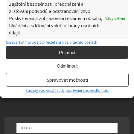
Zajištění bezpečnosti, předcházení a
SOUVISEJÍCÍ ČLÁNKY
zjišťování podvodů a odstraňování chyb,
Poskytování a zobrazování reklamy a obsahu,
Vždy aktivní
Za nepovolené pálení listí hrozí pokuta.
Ukládání a sdělování voleb ochrany osobních
Překážkou může být i větrný den a chemikálie
údajů.
Správa 1811 prodejců
Přečtěte si více o těchto účelech
Pálení spadaného listí na pozemku může vyústit
Příjmout
v pokutu. Je zakázané například při větrném dni
Odmítnout
Spravovat možnosti
Za pálení trávy, listí a dalšího bioodpadu hrozí
od března vysoké pokuty až 50 000 Kč
Zásady cookies
Zásady používání cookies
Kontakt