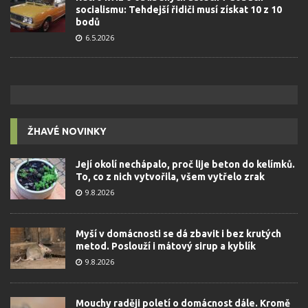
socialismu: Tehdejší řidiči musí získat 10 z 10
bodů
6.5.2026
ŽHAVÉ NOVINKY
Její okolí nechápalo, proč lije beton do kelímků.
To, co z nich vytvořila, všem vytřelo zrak
9.8.2026
Myší v domácnosti se dá zbavit i bez krutých
metod. Poslouží i mátový sirup a kyblík
9.8.2026
Mouchy raději poletí o domácnost dále. Kromě