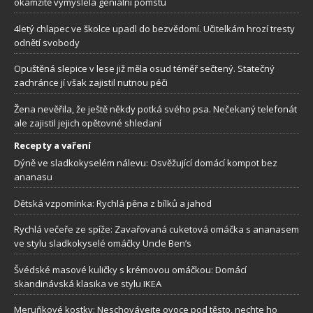
okamžitě vymyslela geniální pomstu
4letý chlapec ve školce upadl do bezvědomí. Učitelkám hrozí tresty
odnětí svobody
Opuštěná slepice v lese již měla osud téměř sečtený. Statečný
zachránce jí však zajistil nutnou péči
Žena nevěřila, že ještě někdy potká svého psa. Nečekaný telefonát
ale zajistil jejich opětovné shledaní
Recepty a vaření
Dýně ve sladkokyselém nálevu: Osvěžující domácí kompot bez
ananasu
Dětská vzpomínka: Rychlá pěna z bílků a jahod
Rychlá večeře ze spíže: Zavařovaná cuketová omáčka s ananasem
ve stylu sladkokyselé omáčky Uncle Ben’s
Švédské masové kuličky s krémovou omáčkou: Domácí
skandinávská klasika ve stylu IKEA
Meruňkové kostky: Neschovávejte ovoce pod těsto, nechte ho