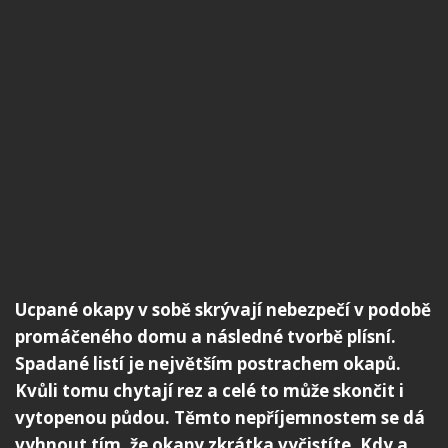
Ucpané okapy v sobě skrývají nebezpečí v podobě
promáčeného domu a následné tvorbě plísní.
Spadané listí je největším postrachem okapů.
Kvůli tomu chytají rez a celé to může skončit i
vytopenou půdou. Těmto nepříjemnostem se dá
vyhnout tím, že okapy zkrátka vyčistíte. Kdy a