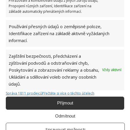
Přiřazování a kombinování údajů z jiných zdrojů údajů,
Propojení různých zařízení, Identifikace zařízení na
základě automaticky přenášených informací.
Používání přesných údajů o zeměpisné poloze,
Identifikace zařízení na základě aktivně vyžádaných
informací.
KVĚTINY
ZAHRADA
Zajištění bezpečnosti, předcházení a
zjišťování podvodů a odstraňování chyb,
Hana Musilová
Poskytování a zobrazování reklamy a obsahu,
Vždy aktivní
Do redakce Bydlimeutulne.cz se
Ukládání a sdělování voleb ochrany osobních
přidala během svých studií a práce
údajů.
redaktorky ji tak nadchla, že se
Správa 1811 prodejců
Přečtěte si více o těchto účelech
rozhodla zůstat. Její v...
[Více o
autorovi]
Příjmout
Odmítnout
Spravovat možnosti