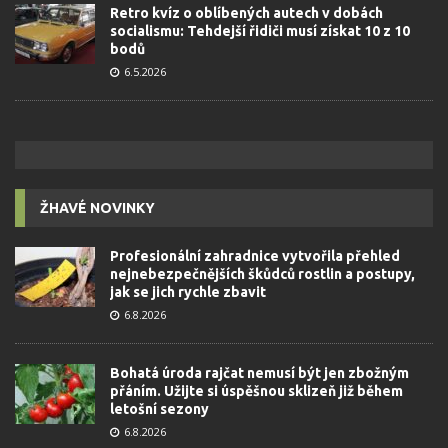
Retro kvíz o oblíbených autech v dobách
socialismu: Tehdejší řidiči musí získat 10 z 10
bodů
6.5.2026
ŽHAVÉ NOVINKY
Profesionální zahradnice vytvořila přehled
nejnebezpečnějších škůdců rostlin a postupy,
jak se jich rychle zbavit
6.8.2026
Bohatá úroda rajčat nemusí být jen zbožným
přáním. Užijte si úspěšnou sklizeň již během
letošní sezony
6.8.2026