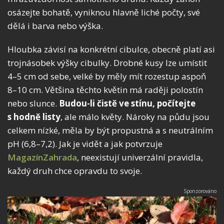
osázejte bohatě, vyniknou hlavně liché počty, své
dělá i barva nebo výška.
Hloubka závisí na konkrétní cibulce, obecně platí asi
trojnásobek výšky cibulky. Drobné kusy lze umístit
4–5 cm od sebe, velké by měly mít rozestup aspoň
8–10 cm. Většina těchto květin má raději polostín
nebo slunce.
Budou-li čistě ve stínu, počítejte
s hodně listy
, ale málo květy. Nároky na půdu jsou
celkem nízké, měla by být propustná a s neutrálním
pH (6,8–7,2). Jak je vidět a jak potvrzuje
MagazínZahrada
, neexistují univerzální pravidla,
každý druh chce opravdu to svoje.