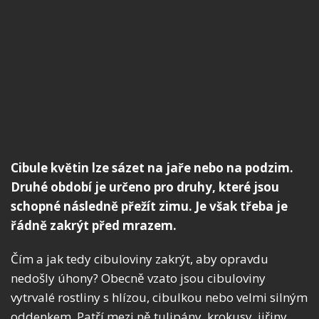
Cibule květin lze sázet na jaře nebo na podzim.
Druhé období je určeno pro druhy, které jsou
schopné následně přežít zimu. Je však třeba je
řádně zakrýt před mrazem.
Čím a jak tedy cibuloviny zakrýt, aby opravdu
nedošly úhony? Obecně vzato jsou cibuloviny
vytrvalé rostliny s hlízou, cibulkou nebo velmi silným
oddenkem. Patří mezi ně tulipány, krokusy, jiřiny,