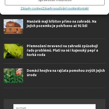
Zásady cookies
Zásady používání cookies
Kontakt
SOUVISEJÍCÍ ČLÁNKY
Manželé mají hřbitov přímo na zahradě. Na
jejich pozemku je pohřbeno až 92 lidí
Přemnožení mravenci na zahradě způsobují
řadu problémů. Platí na ně i kajenský pepř a
horká voda
Domácí hnojiva na rajčata pomohou zvýšit jejich
úrodu