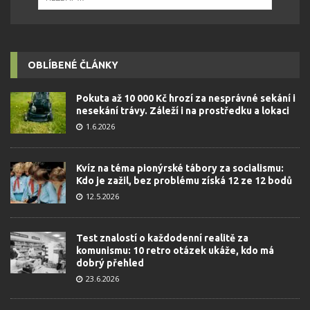
OBLÍBENÉ ČLÁNKY
Pokuta až 10 000 Kč hrozí za nesprávné sekání i
nesekání trávy. Záleží i na prostředku a lokaci
1.6.2026
Kvíz na téma pionýrské tábory za socialismu:
Kdo je zažil, bez problému získá 12 ze 12 bodů
12.5.2026
Test znalostí o každodenní realitě za
komunismu: 10 retro otázek ukáže, kdo má
dobrý přehled
23.6.2026