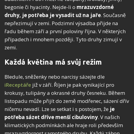
begonie či hyacinty. Nejde-li o
mrazuvzdorné
druhy, je potřeba je vysadit už na jaře
. Současně
nepřezimují v zemi. Podzimní výsadba přijde na
řadu během září a první poloviny října. V některých
případech i mnohem později. Tyto druhy zimují v
zemi.
Každá květina má svůj režim
Bledule, sněženky nebo narcisy sázejte dle
iReceptáře
již v září. Říjen je pak vynikající pro
krokusy, tulipány a okrasné druhy česneku. Během
listopadu může přijít do země modřenec, sázení dřív
ničemu nevadí. Lze se setkat i s postojem, že
je
potřeba sázet dříve menší cibuloviny
. V našich
klimatických podmínkách ale hraje roli především
mrazuvzdornost samotného druhu. Každý záhon