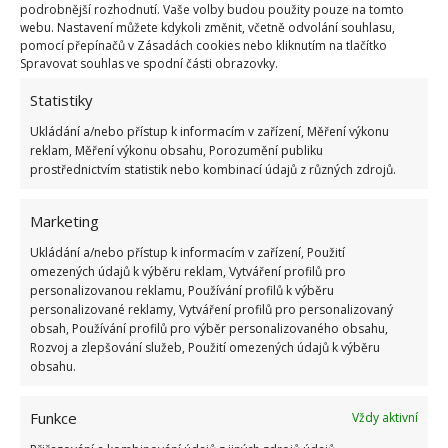
prvním silném mrazíku. Ty většinou přichází během
podrobnější rozhodnutí. Vaše volby budou použity pouze na tomto
webu. Nastavení můžete kdykoli změnit, včetně odvolání souhlasu,
druhé poloviny listopadu.
Uděláte-li to dříve, může
pomocí přepínačů v Zásadách cookies nebo kliknutím na tlačítko
to způsobit předčasné klíčení
. Samotný substrát
Spravovat souhlas ve spodní části obrazovky.
byste měli pokrýt asi 2 centimetry mulče. Tím je
Statistiky
současně ochráníte před chladem a také přehřátím
Ukládání a/nebo přístup k informacím v zařízení, Měření výkonu
během tání sněhu. Vyhněte se ovšem plastu, volte
reklam, Měření výkonu obsahu, Porozumění publiku
lehké přírodní materiály.
prostřednictvím statistik nebo kombinací údajů z různých zdrojů.
Marketing
Ukládání a/nebo přístup k informacím v zařízení, Použití
omezených údajů k výběru reklam, Vytváření profilů pro
personalizovanou reklamu, Používání profilů k výběru
personalizované reklamy, Vytváření profilů pro personalizovaný
obsah, Používání profilů pro výběr personalizovaného obsahu,
Rozvoj a zlepšování služeb, Použití omezených údajů k výběru
obsahu.
Funkce
Vždy aktivní