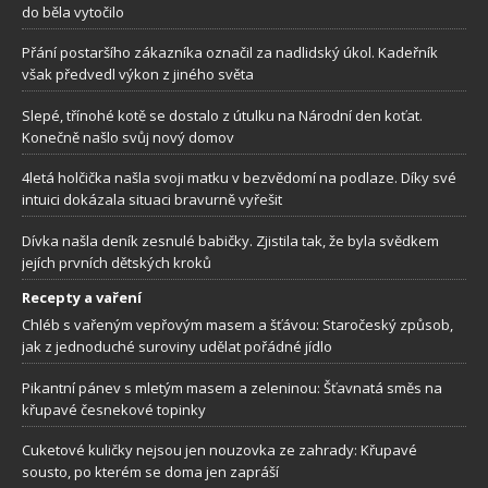
do běla vytočilo
Přání postaršího zákazníka označil za nadlidský úkol. Kadeřník
však předvedl výkon z jiného světa
Slepé, třínohé kotě se dostalo z útulku na Národní den koťat.
Konečně našlo svůj nový domov
4letá holčička našla svoji matku v bezvědomí na podlaze. Díky své
intuici dokázala situaci bravurně vyřešit
Dívka našla deník zesnulé babičky. Zjistila tak, že byla svědkem
jejích prvních dětských kroků
Recepty a vaření
Chléb s vařeným vepřovým masem a šťávou: Staročeský způsob,
jak z jednoduché suroviny udělat pořádné jídlo
Pikantní pánev s mletým masem a zeleninou: Šťavnatá směs na
křupavé česnekové topinky
Cuketové kuličky nejsou jen nouzovka ze zahrady: Křupavé
sousto, po kterém se doma jen zapráší