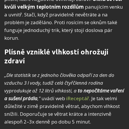
kvůli velkým teplotním rozdílům
panujícím venku
a uvnitř. Stačí, když pravidelně nevětráte a na
problém je zaděláno. Proti rosícím se oknům také
funguje jednoduchý trik, který stojí doslova pár
korun.
Plísně vzniklé vlhkostí ohrožují
zdraví
„Dle statistik se z jednoho člověka odpaří za den do
vzduchu 3 l vody, tudíž celá čtyřčlenná rodina
vyprodukuje až 12 litrů vlhkosti, a
to nepočítáme vaření
a sušení prádla
,”
uvádí web
iReceptář
. Je tak velmi
důležité v zimě pravidelně větrat, abychom vlhkost
snížili. Doporučuje se větrat krátce a intenzivně
alespoň 2–3x denně po dobu 5 minut.