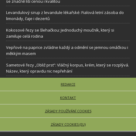
se značně liší cenou i kvalitou
Levandulový sirup z levandule lékařské: Fialová letní zásoba do
limonády, čaje i dezertů
Kokosové řezy se šlehačkou: Jednoduchý moučník, který si
zamiluje celá rodina
Vepřové na paprice zvládne každý a odmění se jemnou omáčkou i
měkkým masem
Sametové řezy „Obliž prst”: Vláčný korpus, krém, který se rozplývá.
Název, který opravdu nic nepřehání
REDAKCE
KONTAKT
ZÁSADY POUŽÍVÁNÍ COOKIES
ZÁSADY COOKIES (EU)