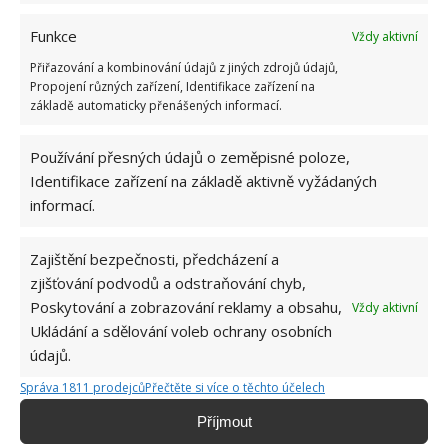
Funkce
Vždy aktivní
Přiřazování a kombinování údajů z jiných zdrojů údajů,
Propojení různých zařízení, Identifikace zařízení na
základě automaticky přenášených informací.
Používání přesných údajů o zeměpisné poloze,
Identifikace zařízení na základě aktivně vyžádaných
informací.
Zajištění bezpečnosti, předcházení a
zjišťování podvodů a odstraňování chyb,
PLASTOVÉ OKNO
PLÍSEŇ
ROSENÍ OKNA
Poskytování a zobrazování reklamy a obsahu,
Vždy aktivní
Ukládání a sdělování voleb ochrany osobních
údajů.
Jiří Kolář
Správa 1811 prodejců
Přečtěte si více o těchto účelech
Absolvent České zemědělské
univerzity, který je již od malička
Příjmout
velkým kutilem. V podstatě vše, co je