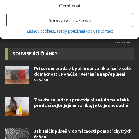
možné najít v j...
[Více o autorovi]
Odmítnout
Spravovat možnosti
Zásady cookies
Zásady používání cookies
Kontakt
SOUVISEJÍCÍ ČLÁNKY
Při sušení práda v bytě hrozí vznik plísní v celé
domácnosti. Pomůže i větrání a nepřeplnění
sušáku
Zbavte se jednou provždy plísně doma a také
předcházejte jejímu vzniku, je to jednoduché
Jak zničit plíseň v domácnosti pomocí chytrých
řešení