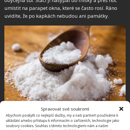
obyčejná sůl. Stačí ji nasypat do misky a přes noc
umístit na parapet okna, které se často rosí. Ráno
uvidíte, že po kapkách nebudou ani památky.
Spravovat své soukromí
Fotografie: Freepik
Abychom poskytli co nejlepší služby, my a naši partneři používáme k
ukládání a/nebo přístupu k informacím o zařízeních, technologie jako
soubory cookies. Souhlas s těmito technologiemi nám a našim
Okna v zimním režimu jsou