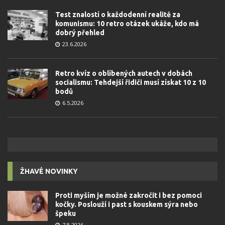
Test znalostí o každodenní realitě za
komunismu: 10 retro otázek ukáže, kdo má
dobrý přehled
23.6.2026
Retro kvíz o oblíbených autech v dobách
socialismu: Tehdejší řidiči musí získat 10 z 10
bodů
6.5.2026
ŽHAVÉ NOVINKY
Proti myším je možné zakročit i bez pomoci
kočky. Poslouží i past s kouskem sýra nebo
špeku
7.8.2026