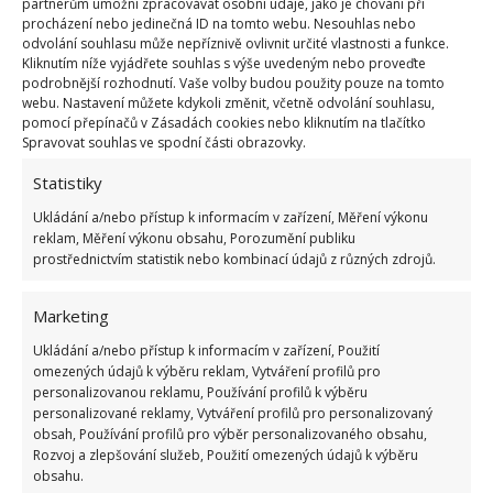
partnerům umožní zpracovávat osobní údaje, jako je chování při
klíčem k úspoře peněz za
procházení nebo jedinečná ID na tomto webu. Nesouhlas nebo
vytápění. Přepínač se nachází na
odvolání souhlasu může nepříznivě ovlivnit určité vlastnosti a funkce.
hraně okna
Kliknutím níže vyjádřete souhlas s výše uvedeným nebo proveďte
podrobnější rozhodnutí. Vaše volby budou použity pouze na tomto
webu. Nastavení můžete kdykoli změnit, včetně odvolání souhlasu,
Navlhlou sůl pak lze vysušit v troubě a opět použít.
pomocí přepínačů v Zásadách cookies nebo kliknutím na tlačítko
Spravovat souhlas ve spodní části obrazovky.
Měla by se sušit při 100 °C. Po každém pečení tak
můžete využít teplo z trouby a
misku se solí dát do
Statistiky
chladnoucí trouby
. Nebudete tak zbytečně plýtvat
Ukládání a/nebo přístup k informacím v zařízení, Měření výkonu
energií. Také se ujistěte, že máte plastová okna
reklam, Měření výkonu obsahu, Porozumění publiku
prostřednictvím statistik nebo kombinací údajů z různých zdrojů.
seřízená do
zimního režimu
, abyste zbytečně
nezvyšovali účty za energie. Jak to udělat jsme na
Marketing
BydlímeÚtulně.cz nedávno popisovali.
Ukládání a/nebo přístup k informacím v zařízení, Použití
omezených údajů k výběru reklam, Vytváření profilů pro
personalizovanou reklamu, Používání profilů k výběru
personalizované reklamy, Vytváření profilů pro personalizovaný
obsah, Používání profilů pro výběr personalizovaného obsahu,
Rozvoj a zlepšování služeb, Použití omezených údajů k výběru
obsahu.