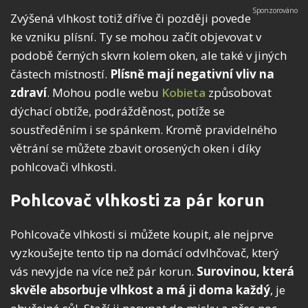
Zvýšená vlhkost totiž dříve či později povede
ke vzniku plísní. Ty se mohou začít objevovat v
podobě černých skvrn kolem oken, ale také v jiných
částech místností.
Plísně mají negativní vliv na
zdraví
. Mohou podle webu
Kobieta
způsobovat
dýchací obtíže, podrážděnost, potíže se
soustředěním i se spánkem. Kromě pravidelného
větrání se můžete zbavit orosených oken i díky
pohlcovači vlhkosti.
Pohlcovač vlhkosti za pár korun
Pohlcovače vlhkosti si můžete koupit, ale nejprve
vyzkoušejte tento tip na domácí odvlhčovač, který
vás nevyjde na více než pár korun.
Surovinou, která
skvěle absorbuje vlhkost a má ji doma každý
, je