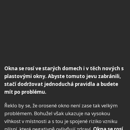
Okna se rosí ve starých domech i v těch nových s
plastovými okny. Abyste tomuto jevu zabránili,
stačí dodržovat jednoduchá pravidla a budete
mít po problému.
Řeklo by se, že orosené okno není zase tak velkým
problémem. Bohužel však ukazuje na vysokou
vlhkost v místnosti a s tou je spojené riziko vzniku
plísní, které negativně ovlivňují zdraví.
Okna se rosí