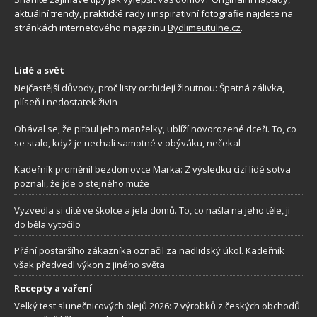
aktuální trendy, praktické rady i inspirativní fotografie najdete na
stránkách internetového magazínu
Bydlimeutulne.cz
.
Lidé a svět
Nejčastější důvody, proč listy orchidejí žloutnou: Špatná zálivka,
plíseň i nedostatek živin
Obával se, že pitbul jeho manželky, ublíží novorozené dceři. To, co
se stalo, když je nechali samotné v obýváku, nečekal
Kadeřník proměnil bezdomovce Marka: Z výsledku cizí lidé sotva
poznali, že jde o stejného muže
Vyzvedla si dítě ve školce a jela domů. To, co našla na jeho těle, ji
do běla vytočilo
Přání postaršího zákazníka označil za nadlidský úkol. Kadeřník
však předvedl výkon z jiného světa
Recepty a vaření
Velký test slunečnicových olejů 2026: 7 výrobků z českých obchodů