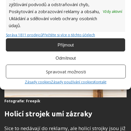
zjišťování podvodů a odstraňování chyb,
kladivem, semena jablka směřují dolů.
Poskytování a zobrazování reklamy a obsahu,
Vždy aktivní
Ukládání a sdělování voleb ochrany osobních
údajů.
Správa 1811 prodejců
Přečtěte si více o těchto účelech
Příjmout
Odmítnout
Spravovat možnosti
Zásady cookies
Zásady používání cookies
Kontakt
Fotografie: Freepik
Holicí strojek umí zázraky
Sice to nedávají do reklamy, ale holicí strojky jsou již