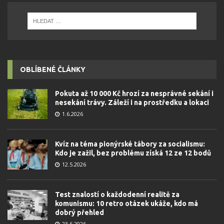
OBLÍBENÉ ČLÁNKY
Pokuta až 10 000 Kč hrozí za nesprávné sekání i
nesekání trávy. Záleží i na prostředku a lokaci
1.6.2026
Kvíz na téma pionýrské tábory za socialismu:
Kdo je zažil, bez problému získá 12 ze 12 bodů
12.5.2026
Test znalostí o každodenní realitě za
komunismu: 10 retro otázek ukáže, kdo má
dobrý přehled
23.6.2026