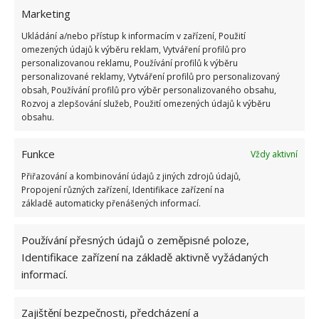
Marketing
Ukládání a/nebo přístup k informacím v zařízení, Použití
omezených údajů k výběru reklam, Vytváření profilů pro
personalizovanou reklamu, Používání profilů k výběru
Fotografie: Freepik
personalizované reklamy, Vytváření profilů pro personalizovaný
obsah, Používání profilů pro výběr personalizovaného obsahu,
Ochranné brýle v boji proti cibuli
Rozvoj a zlepšování služeb, Použití omezených údajů k výběru
obsahu.
Znáte ten pocit, kdy krájíte cibuli a máte dojem, že si
vypláčete oči? S ochrannými brýlemi se těchto
Funkce
Vždy aktivní
nepříjemných reakcí bát nemusíte.
Bude vhodné si
Přiřazování a kombinování údajů z jiných zdrojů údajů,
je nasadit i při loupání feferonek.
Oči vám jistě
Propojení různých zařízení, Identifikace zařízení na
základě automaticky přenášených informací.
poděkují.
Používání přesných údajů o zeměpisné poloze,
Zkuste využít kladivo
Identifikace zařízení na základě aktivně vyžádaných
informací.
Kladivo se ukázalo jako úžasné řešení pro vyčištění
granátového jablka. Jednoduše ovoce rozkrojte na
Zajištění bezpečnosti, předcházení a
polovinu, poté prsty rozbijte kůru a poklepejte na ni