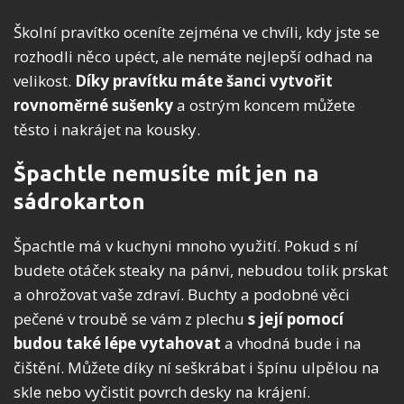
Školní pravítko oceníte zejména ve chvíli, kdy jste se
rozhodli něco upéct, ale nemáte nejlepší odhad na
velikost.
Díky pravítku máte šanci vytvořit
rovnoměrné sušenky
a ostrým koncem můžete
těsto i nakrájet na kousky.
Špachtle nemusíte mít jen na
sádrokarton
Špachtle má v kuchyni mnoho využití. Pokud s ní
budete otáček steaky na pánvi, nebudou tolik prskat
a ohrožovat vaše zdraví. Buchty a podobné věci
pečené v troubě se vám z plechu
s její pomocí
budou také lépe vytahovat
a vhodná bude i na
čištění. Můžete díky ní seškrábat i špínu ulpělou na
skle nebo vyčistit povrch desky na krájení.