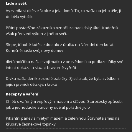
Lidé a svět
Vyzvedla si dítě ve školce a jela domů. To, co našla na jeho těle, ji
do běla vytočilo
Přání postaršího zákazníka označil za nadlidský úkol. Kadeřník
však předvedl výkon z jiného světa
Slepé, třínohé kotě se dostalo z útulku na Národní den koťat.
Konečně našlo svůj nový domov
4letá holčička našla svoji matku v bezvědomí na podlaze. Díky své
intuici dokázala situaci bravurně vyřešit
Dívka našla deník zesnulé babičky. Zjistila tak, že byla svědkem
jejích prvních dětských kroků
Recepty a vaření
Chléb s vařeným vepřovým masem a šťávou: Staročeský způsob,
jak z jednoduché suroviny udělat pořádné jídlo
Pikantní pánev s mletým masem a zeleninou: Šťavnatá směs na
křupavé česnekové topinky