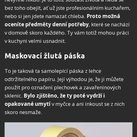
bez toho obejít, ať už jste profesionálním kuchařem,
nebo si jen jdete namazat chleba.
Proto možná
oceníte předměty denní potřeby
, které se nachází
v domově skoro každého. Ty vám totiž mohou práci
v kuchyni velmi usnadnit.
Maskovací žlutá páska
To je taková ta samolepící páska z lehce
odtržitelného papíru. Její výhodou je, že ji můžete
použít pro označení plechovek a zavařeninových
sklenic.
Bylo zjištěno, že ty poté vydrží i
opakované umytí
v myčce a ani inkoust se z nich
skoro nesmaže.