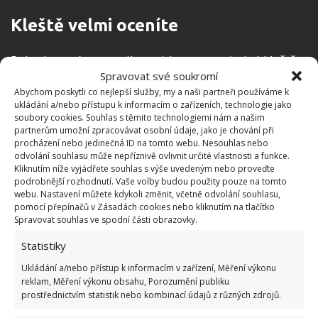
Kleště velmi oceníte
Pokud ve svém vercajku najdete nastavitelné kleště s
Spravovat své soukromí
dlouhou rukojetí, jste dítětem štěstěny. S jejich
Abychom poskytli co nejlepší služby, my a naši partneři používáme k
pomocí bude
vymačkávání šťávy z citrónů a
ukládání a/nebo přístupu k informacím o zařízeních, technologie jako
limetek
naprosto nový zážitek. Budete mít jistotu, že
soubory cookies. Souhlas s těmito technologiemi nám a našim
partnerům umožní zpracovávat osobní údaje, jako je chování při
v nich nezůstala ani kapka. Jehlové kleště můžete
procházení nebo jedinečná ID na tomto webu. Nesouhlas nebo
využít při odstraňování kostí z rybích filet.
odvolání souhlasu může nepříznivě ovlivnit určité vlastnosti a funkce.
Kliknutím níže vyjádřete souhlas s výše uvedeným nebo proveďte
podrobnější rozhodnutí. Vaše volby budou použity pouze na tomto
webu. Nastavení můžete kdykoli změnit, včetně odvolání souhlasu,
pomocí přepínačů v Zásadách cookies nebo kliknutím na tlačítko
Spravovat souhlas ve spodní části obrazovky.
Statistiky
Ukládání a/nebo přístup k informacím v zařízení, Měření výkonu
reklam, Měření výkonu obsahu, Porozumění publiku
prostřednictvím statistik nebo kombinací údajů z různých zdrojů.