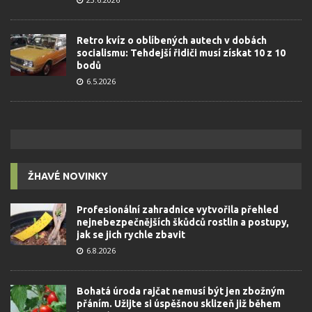
Retro kvíz o oblíbených autech v dobách
socialismu: Tehdejší řidiči musí získat 10 z 10
bodů
6.5.2026
ŽHAVÉ NOVINKY
Profesionální zahradnice vytvořila přehled
nejnebezpečnějších škůdců rostlin a postupy,
jak se jich rychle zbavit
6.8.2026
Bohatá úroda rajčat nemusí být jen zbožným
přáním. Užijte si úspěšnou sklizeň již během