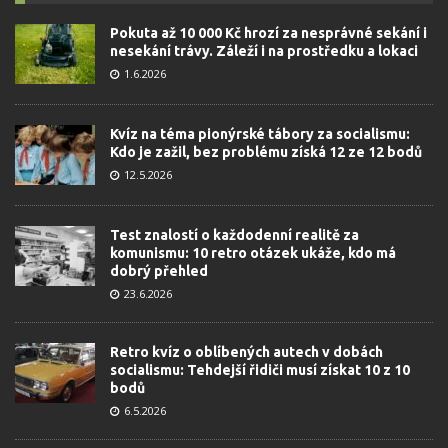
Pokuta až 10 000 Kč hrozí za nesprávné sekání i
nesekání trávy. Záleží i na prostředku a lokaci
1.6.2026
Kvíz na téma pionýrské tábory za socialismu:
Kdo je zažil, bez problému získá 12 ze 12 bodů
12.5.2026
Test znalostí o každodenní realitě za
komunismu: 10 retro otázek ukáže, kdo má
dobrý přehled
23.6.2026
Retro kvíz o oblíbených autech v dobách
socialismu: Tehdejší řidiči musí získat 10 z 10
bodů
6.5.2026