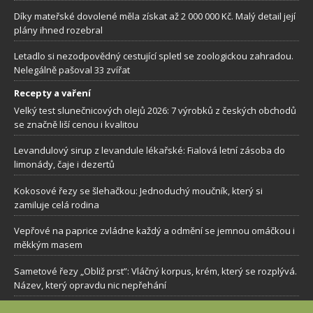
Díky mateřské dovolené měla získat až 2 000 000 Kč. Malý detail její
plány ihned rozebral
Letadlo si nezodpovědný cestující spletl se zoologickou zahradou.
Nelegálně pašoval 33 zvířat
Recepty a vaření
Velký test slunečnicových olejů 2026: 7 výrobků z českých obchodů
se značně liší cenou i kvalitou
Levandulový sirup z levandule lékařské: Fialová letní zásoba do
limonády, čaje i dezertů
Kokosové řezy se šlehačkou: Jednoduchý moučník, který si
zamiluje celá rodina
Vepřové na paprice zvládne každý a odmění se jemnou omáčkou i
měkkým masem
Sametové řezy „Obliž prst”: Vláčný korpus, krém, který se rozplývá.
Název, který opravdu nic nepřehání