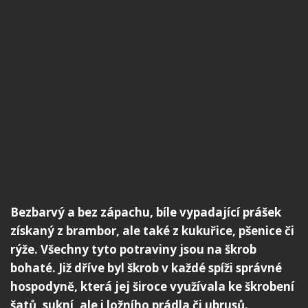
Bezbarvý a bez zápachu, bíle vypadající prášek
získaný z brambor, ale také z kukuřice, pšenice či
rýže. Všechny tyto potraviny jsou na škrob
bohaté. Již dříve byl škrob v každé spíži správné
hospodyně, která jej široce využívala ke škrobení
šatů, sukní, ale i ložního prádla či ubrusů.