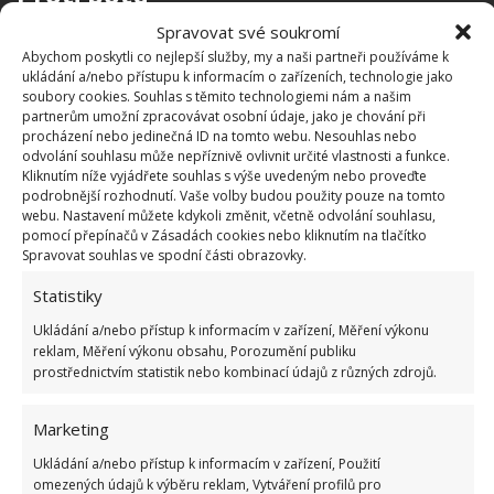
Spravovat své soukromí
Ať už je léto či zima, neustále se potíte? Jenže jak na
Abychom poskytli co nejlepší služby, my a naši partneři používáme k
ten nezvladatelný pot, když nechcete používat
ukládání a/nebo přístupu k informacím o zařízeních, technologie jako
soubory cookies. Souhlas s těmito technologiemi nám a našim
chemické deodoranty a antiperspiranty obsahující
partnerům umožní zpracovávat osobní údaje, jako je chování při
aerosoly a jiné chemické sloučeniny? Můžete své
procházení nebo jedinečná ID na tomto webu. Nesouhlas nebo
odvolání souhlasu může nepříznivě ovlivnit určité vlastnosti a funkce.
paže zasypat škrobem. Škrob je velmi účinný
Kliknutím níže vyjádřete souhlas s výše uvedeným nebo proveďte
bojovník proti pocení a následnému nevábnému
podrobnější rozhodnutí. Vaše volby budou použity pouze na tomto
webu. Nastavení můžete kdykoli změnit, včetně odvolání souhlasu,
pachu.
pomocí přepínačů v Zásadách cookies nebo kliknutím na tlačítko
Spravovat souhlas ve spodní části obrazovky.
Leštidlo
Statistiky
Ukládání a/nebo přístup k informacím v zařízení, Měření výkonu
Při jarním, ale i vánočním úklidu jistě uvítáte
reklam, Měření výkonu obsahu, Porozumění publiku
levného a ekologického pomocníka, který vám
prostřednictvím statistik nebo kombinací údajů z různých zdrojů.
pomůže vyleštit veškeré skla – okna, stůl a jiné. Z
octu, škrobu a horké vody vytvořte směs, kterou
Marketing
nastříkáte na skleněný předem umytý povrch. Nyní
Ukládání a/nebo přístup k informacím v zařízení, Použití
bude stačit, když papírovou utěrkou nebo hadříkem
omezených údajů k výběru reklam, Vytváření profilů pro