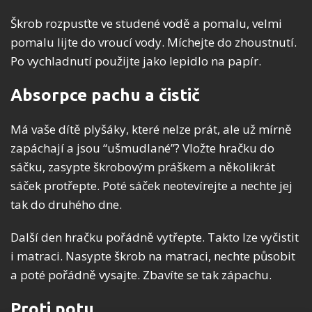
Škrob rozpusťte ve studené vodě a pomalu, velmi
pomalu lijte do vroucí vody. Míchejte do zhoustnutí.
Po vychladnutí použijte jako lepidlo na papír.
Absorpce pachu a čistič
Má vaše dítě plyšáky, které nelze prát, ale už mírně
zapáchají a jsou “ušmudlané”? Vložte hračku do
sáčku, zasypte škrobovým práškem a několikrát
sáček protřepte. Poté sáček neotevírejte a nechte jej
tak do druhého dne.
Další den hračku pořádně vytřepte. Takto lze vyčistit
i matraci. Nasypte škrob na matraci, nechte působit
a poté pořádně vysajte. Zbavíte se tak zápachu.
Proti potu