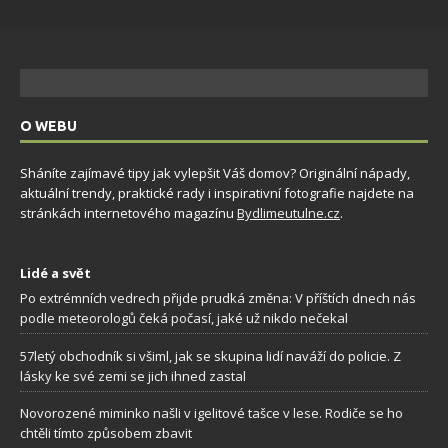
O WEBU
Sháníte zajímavé tipy jak vylepšit Váš domov? Originální nápady,
aktuální trendy, praktické rady i inspirativní fotografie najdete na
stránkách internetového magazínu
Bydlimeutulne.cz
.
Lidé a svět
Po extrémních vedrech přijde prudká změna: V příštích dnech nás
podle meteorologů čeká počasí, jaké už nikdo nečekal
57letý obchodník si všiml, jak se skupina lidí naváží do policie. Z
lásky ke své zemi se jich ihned zastal
Novorozené miminko našli v igelitové tašce v lese. Rodiče se ho
chtěli tímto způsobem zbavit