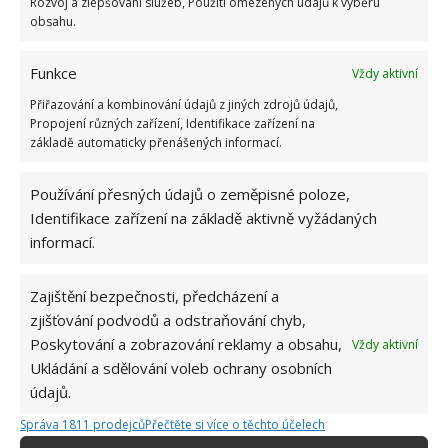
Rozvoj a zlepšování služeb, Použití omezených údajů k výběru
obsahu.
Funkce
Vždy aktivní
Přiřazování a kombinování údajů z jiných zdrojů údajů,
Propojení různých zařízení, Identifikace zařízení na
základě automaticky přenášených informací.
Používání přesných údajů o zeměpisné poloze,
Identifikace zařízení na základě aktivně vyžádaných
informací.
Zajištění bezpečnosti, předcházení a
zjišťování podvodů a odstraňování chyb,
Poskytování a zobrazování reklamy a obsahu,
Vždy aktivní
FUNKCE
KANCELÁŘ
Ukládání a sdělování voleb ochrany osobních
údajů.
Správa 1811 prodejců
Přečtěte si více o těchto účelech
Jiří Kolář