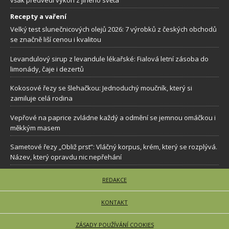
Recepty a vaření
Velký test slunečnicových olejů 2026: 7 výrobků z českých obchodů
se značně liší cenou i kvalitou
Levandulový sirup z levandule lékařské: Fialová letní zásoba do
limonády, čaje i dezertů
Kokosové řezy se šlehačkou: Jednoduchý moučník, který si
zamiluje celá rodina
Vepřové na paprice zvládne každý a odmění se jemnou omáčkou i
měkkým masem
Sametové řezy „Obliž prst”: Vláčný korpus, krém, který se rozplývá.
Název, který opravdu nic nepřehání
REDAKCE
KONTAKT
ZÁSADY POUŽÍVÁNÍ COOKIES