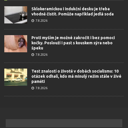
Sklokeramickou i indukční desku je třeba
vhodně čistit. Pomůže například jedlá soda
7.8.2026
Proti myším je možné zakročit i bez pomoci
kočky. Poslouží i past s kouskem sýra nebo
špeku
7.8.2026
Test znalostí o životě v dobách socialismu: 10
otázek odhalí, kdo má minulý režim stále v živé
paměti
7.8.2026