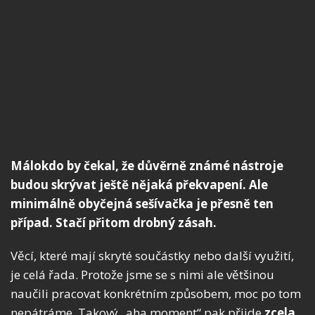
Málokdo by čekal, že důvěrně známé nástroje
budou skrývat ještě nějaká překvapení. Ale
minimálně obyčejná sešívačka je přesně ten
případ. Stačí přitom drobný zásah.
Věcí, které mají skryté součástky nebo další využití,
je celá řada. Protože jsme se s nimi ale většinou
naučili pracovat konkrétním způsobem, moc po tom
nepátráme. Takový „aha moment“ pak přijde
zcela