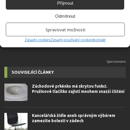
Příjmout
Absolvent České zemědělské
univerzity, který je již od malička
Odmítnout
velkým kutilem. V podstatě vše, co je
možné najít v j...
[Více o autorovi]
Spravovat možnosti
Zásady cookies
Zásady používání cookies
Kontakt
SOUVISEJÍCÍ ČLÁNKY
Záchodové prkénko má skrytou funkci.
Pružinové tlačítko zajistí mnohem snazší čištění
Kancelářská židle aneb správným výběrem
zamezíte bolesti v zádech