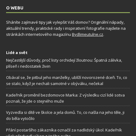
O WEBU
Sháníte zajímavé tipy jak vylepšit Váš domov? Originální nápady,
aktuální trendy, praktické rady i inspirativní fotografie najdete na
stránkách internetového magazínu
Bydlimeutulne.cz
.
Lidé a svět
Nejčastější důvody, proč listy orchidejí žloutnou: Špatná zálivka,
plíseň i nedostatek živin
Obával se, že pitbul jeho manželky, ublíží novorozené dceři. To, co
se stalo, když je nechali samotné v obýváku, nečekal
Kadeřník proměnil bezdomovce Marka: Z výsledku cizí lidé sotva
poznali, že jde o stejného muže
Vyzvedla si dítě ve školce a jela domů. To, co našla na jeho těle, ji
do běla vytočilo
Přání postaršího zákazníka označil za nadlidský úkol. Kadeřník
však předvedl výkon z jiného světa