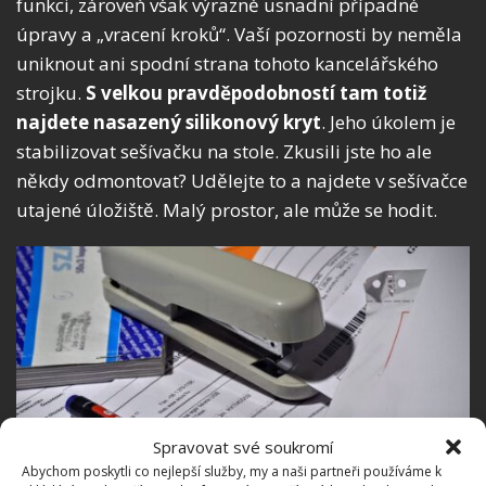
funkci, zároveň však výrazně usnadní případné
úpravy a „vracení kroků“. Vaší pozornosti by neměla
uniknout ani spodní strana tohoto kancelářského
strojku.
S velkou pravděpodobností tam totiž
najdete nasazený silikonový kryt
. Jeho úkolem je
stabilizovat sešívačku na stole. Zkusili jste ho ale
někdy odmontovat? Udělejte to a najdete v sešívačce
utajené úložiště. Malý prostor, ale může se hodit.
Spravovat své soukromí
Abychom poskytli co nejlepší služby, my a naši partneři používáme k