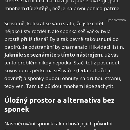
které se na ní také nacházejí. A jak se ukazuje, jsou
mnohem důležitější, než je na první pohled patrné.
Schválně, kolikrát se vám stalo, že jste chtěli
nějaké listy rozdělit, ale sponka sešívačky byla
prostě příliš těsná? Byla tak pevně zakousnutá do
papírů, že odstranění by znamenalo i likvidaci listin.
Jakmile se seznámíte s tímto nástrojem
, už vás
tento problém nikdy nepotká. Stačí totiž posunout
kovovou rozpěrku na sešívačce (teda zatlačit ji
dovnitř) a sponky budou ohnuty na druhou stranu,
tedy ven. Tam už půjdou mnohem lépe zachytit.
Úložný prostor a alternativa bez
sponek
Nasměrování sponek tak uchová jejich původní