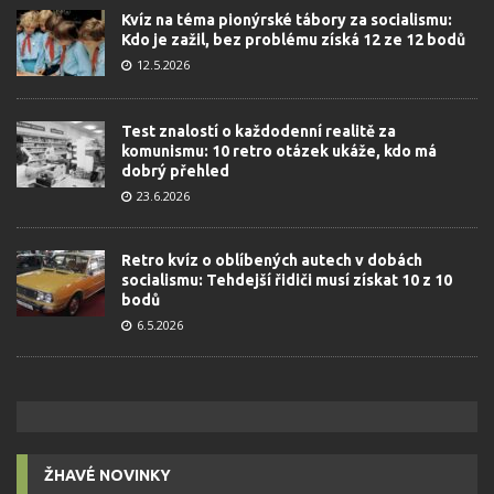
Kvíz na téma pionýrské tábory za socialismu:
Kdo je zažil, bez problému získá 12 ze 12 bodů
12.5.2026
Test znalostí o každodenní realitě za
komunismu: 10 retro otázek ukáže, kdo má
dobrý přehled
23.6.2026
Retro kvíz o oblíbených autech v dobách
socialismu: Tehdejší řidiči musí získat 10 z 10
bodů
6.5.2026
ŽHAVÉ NOVINKY