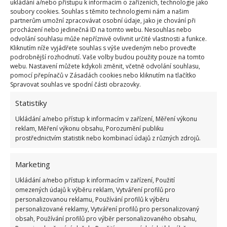
ukládání a/nebo přístupu k informacím o zařízeních, technologie jako
soubory cookies. Souhlas s těmito technologiemi nám a našim
partnerům umožní zpracovávat osobní údaje, jako je chování při
procházení nebo jedinečná ID na tomto webu. Nesouhlas nebo
Fotografie: Pixabay
odvolání souhlasu může nepříznivě ovlivnit určité vlastnosti a funkce.
Kliknutím níže vyjádřete souhlas s výše uvedeným nebo proveďte
Sešívačka je fajn, nicméně i sponky po nějaké době
podrobnější rozhodnutí. Vaše volby budou použity pouze na tomto
webu. Nastavení můžete kdykoli změnit, včetně odvolání souhlasu,
rezaví a dokumenty pak nevypadají moc
pomocí přepínačů v Zásadách cookies nebo kliknutím na tlačítko
reprezentativně. Chcete-li se tomuto stavu vyhnout,
Spravovat souhlas ve spodní části obrazovky.
použijte její ekologickou alternativu.
Existuje
totiž
Statistiky
bezsponková sešívačka
, která pouze manipuluje
Ukládání a/nebo přístup k informacím v zařízení, Měření výkonu
samotným papírem. Používá metodu výseku a
reklam, Měření výkonu obsahu, Porozumění publiku
ohnutí samotného materiálu. Na papíru tak vznikají
prostřednictvím statistik nebo kombinací údajů z různých zdrojů.
decentní „zobáčky“ a hlavně nemusíte utrácet peníze
Marketing
za „potravu“, tedy samotné sponky.
Ukládání a/nebo přístup k informacím v zařízení, Použití
Zdroj:
Genialne
omezených údajů k výběru reklam, Vytváření profilů pro
personalizovanou reklamu, Používání profilů k výběru
personalizované reklamy, Vytváření profilů pro personalizovaný
obsah, Používání profilů pro výběr personalizovaného obsahu,