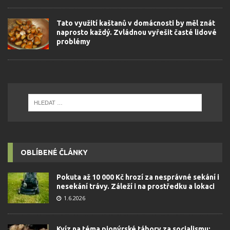
Tato využití kaštanů v domácnosti by měl znát
naprosto každý. Zvládnou vyřešit časté lidové
problémy
OBLÍBENÉ ČLÁNKY
Pokuta až 10 000 Kč hrozí za nesprávné sekání i
nesekání trávy. Záleží i na prostředku a lokaci
1.6.2026
Kvíz na téma pionýrské tábory za socialismu: