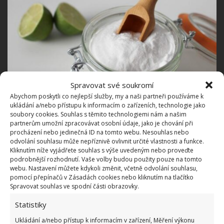
Spravovat své soukromí
Abychom poskytli co nejlepší služby, my a naši partneři používáme k
Fotografie: Pixabay
ukládání a/nebo přístupu k informacím o zařízeních, technologie jako
soubory cookies. Souhlas s těmito technologiemi nám a našim
K odstranění staré skvrny vám nejlépe poslouží
partnerům umožní zpracovávat osobní údaje, jako je chování při
obyčejná jedlá soda. Do litru vody dejte tři nebo čtyři
procházení nebo jedinečná ID na tomto webu. Nesouhlas nebo
odvolání souhlasu může nepříznivě ovlivnit určité vlastnosti a funkce.
polévkové
lžíce sody a pořádně ji rozmíchejte
. Do
Kliknutím níže vyjádřete souhlas s výše uvedeným nebo proveďte
roztoku poté namočte látku, na níž je skvrna, a
podrobnější rozhodnutí. Vaše volby budou použity pouze na tomto
webu. Nastavení můžete kdykoli změnit, včetně odvolání souhlasu,
nechte chvíli působit. Poté kus oblečení opět dejte do
pomocí přepínačů v Zásadách cookies nebo kliknutím na tlačítko
pračky a skvrna bude pryč.
Spravovat souhlas ve spodní části obrazovky.
Statistiky
Krém na holení
Ukládání a/nebo přístup k informacím v zařízení, Měření výkonu