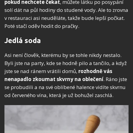
pokud nechcete čekat
, můžete látku po posypání
solí dát na půl hodiny do studené vody. Ale to zrovna
v restauraci asi neuděláte, takže bude lepší počkat.
Poté stačí oděv hodit do pračky.
Jedlá soda
Asi není člověk, kterému by se tohle nikdy nestalo.
Byli jste na party, kde se hodně pilo a tančilo, a když
jste se nad ránem vrátili domů,
rozhodně vás
nenapadlo zkoumat skvrny na oblečení
. Ráno jste
se probudili a na své oblíbené halence vidíte skvrnu
od červeného vína, která je už bohužel zaschlá.