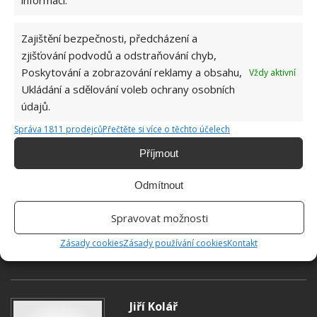
informací.
Zajištění bezpečnosti, předcházení a
zjišťování podvodů a odstraňování chyb,
Poskytování a zobrazování reklamy a obsahu,
Vždy aktivní
Ukládání a sdělování voleb ochrany osobních
údajů.
Správa 1811 prodejců
Přečtěte si více o těchto účelech
Příjmout
Odmítnout
Spravovat možnosti
Zásady cookies
Zásady používání cookies
Kontakt
ČERVENÉ VÍNO
ČISTICÍ PROSTŘEDEK
Jiří Kolář