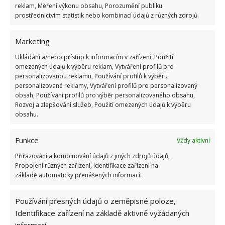
reklam, Měření výkonu obsahu, Porozumění publiku
Tomuto triku asi nebudete chtít věřit, ale je to
prostřednictvím statistik nebo kombinací údajů z různých zdrojů.
odzkoušené a opravdu to funguje. Pokud jste se
zkoušeli všemožnými způsoby
zbavit skvrny od
Marketing
vína a nic nepomohlo
, vyzkoušejte toto jednoduché
Ukládání a/nebo přístup k informacím v zařízení, Použití
řešení. Jediné, co budete potřebovat, je obyčejný
omezených údajů k výběru reklam, Vytváření profilů pro
personalizovanou reklamu, Používání profilů k výběru
krém na holení, který skvrny zaručeně odstraní.
personalizované reklamy, Vytváření profilů pro personalizovaný
Špinavou látku si těsně před praním natřete
obsah, Používání profilů pro výběr personalizovaného obsahu,
Rozvoj a zlepšování služeb, Použití omezených údajů k výběru
krémem na holení a nechte ho chvíli působit. Obecně
obsahu.
se doporučuje
čím déle, tím lépe
. Poté už oblečení
jen dejte do pračky a zapněte ji na běžný program. I
Funkce
Vždy aktivní
když jste tomu nevěřili, uvidíte, že skvrna bude pryč
Přiřazování a kombinování údajů z jiných zdrojů údajů,
a oblečení bude opět jako nové.
Propojení různých zařízení, Identifikace zařízení na
základě automaticky přenášených informací.
Zdroj:
Styl Interia
Používání přesných údajů o zeměpisné poloze,
Identifikace zařízení na základě aktivně vyžádaných