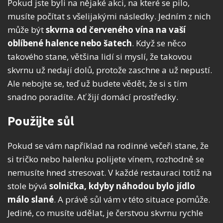
Pokud jste byli na nějaké akci, na které se pilo,
musíte počítat s všelijakými následky. Jedním z nich
může být
skvrna od
červeného vína na vaší
oblíbené halence nebo šatech
. Když se něco
takového stane, většina lidí si myslí, že takovou
skvrnu už nedají dolů, protože zaschne a už nepustí.
Ale nebojte se, teď už budete vědět, že si s tím
snadno poradíte. Ať žijí domácí prostředky.
Použijte sůl
Pokud se vám například na rodinné večeři stane, že
si tričko nebo halenku polijete vínem, rozhodně se
nemusíte hned stresovat. V každé restauraci totiž na
stole bývá
solnička, kdyby náhodou bylo jídlo
málo slané
. A právě sůl vám v této situace pomůže.
Jediné, co musíte udělat, je čerstvou skvrnu rychle