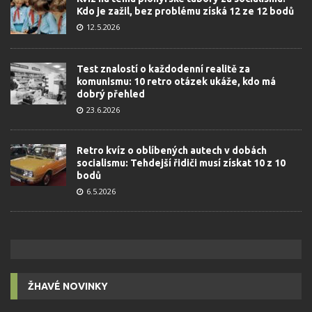
Kdo je zažil, bez problému získá 12 ze 12 bodů
12.5.2026
Test znalostí o každodenní realitě za
komunismu: 10 retro otázek ukáže, kdo má
dobrý přehled
23.6.2026
Retro kvíz o oblíbených autech v dobách
socialismu: Tehdejší řidiči musí získat 10 z 10
bodů
6.5.2026
ŽHAVÉ NOVINKY