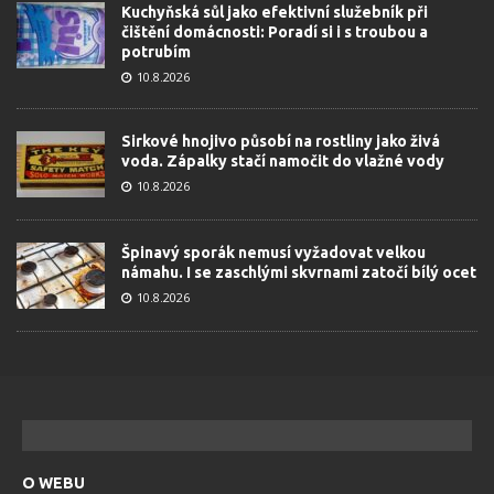
Kuchyňská sůl jako efektivní služebník při
čištění domácnosti: Poradí si i s troubou a
potrubím
10.8.2026
Sirkové hnojivo působí na rostliny jako živá
voda. Zápalky stačí namočit do vlažné vody
10.8.2026
Špinavý sporák nemusí vyžadovat velkou
námahu. I se zaschlými skvrnami zatočí bílý ocet
10.8.2026
O WEBU