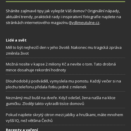
Sháníte zajímavé tipy jak vylepšit Váš domov? Originální nápady,
aktuální trendy, praktické rady i inspirativní fotografie najdete na
stránkách internetového magazínu
Bydlimeutulne.cz
.
Lidé a svět
Měl to být nejhezčí den v jeho životě. Nakonec mu tragická zpráva
změnila život
Možná nosíte v kapse 2 miliony Kč a nevíte o tom. Tato drobná
mince dosahuje rekordní hodnoty
Dlouhodobě ji podváděl, vymyslela mu pomstu. Každý večer si na
plochu telefonu přidala fotku jedné z milenek
Neznámý muž bušil na dveře. Když odešel, žena našla na klice
gumičku. Zloději takto vykradli tisíce domovů
Pokud najdete skrytý citron mezi jablky a hruškami, máte mnohem
vyšší IQ, než většina Čechů
Recepty a vaření