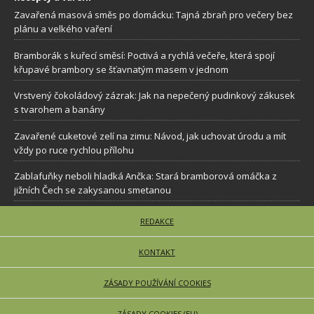
Zavařená masová směs po domácku: Tajná zbraň pro večery bez
plánu a velkého vaření
Bramborák s kuřecí směsí: Poctivá a rychlá večeře, která spojí
křupavé brambory se šťavnatým masem v jednom
Vrstvený čokoládový zázrak: Jak na nepečený pudinkový zákusek
s tvarohem a banány
Zavařené cuketové zelí na zimu: Návod, jak uchovat úrodu a mít
vždy po ruce rychlou přílohu
Zablafuňky neboli hladká Ančka: Stará bramborová omáčka z
jižních Čech se zakysanou smetanou
REDAKCE
KONTAKT
ZÁSADY POUŽÍVÁNÍ COOKIES
ZÁSADY COOKIES (EU)