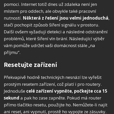
pomoci. Internet totiž dnes už zdaleka není jen
místem pro oddech, ale obvykle také pracovní
nutností.
Některá z řešení jsou velmi jednoduchá
,
stačí pochopit způsob šíření signálu v prostoru.
Další ovšem vyžadují detekci a následné odstranění
problémů, které šíření vln brání. Následující výběr
vám pomůže udržet vaši domácnost stále „na
příjmu“.
Resetujte zařízení
Překvapivě hodně technických nesnází lze vyřešit
prostým resetem zařízení, což platí i pro routery.
Jednoduše
celé zařízení vypněte, počkejte cca 15
sekund
a pak ho zase zapněte. Pokud má router
přímo tlačítko resetu, použijte ho. Nemůžete-li najít
ani reset, ani vypnutí, prostě ho vypojte ze zásuvky.