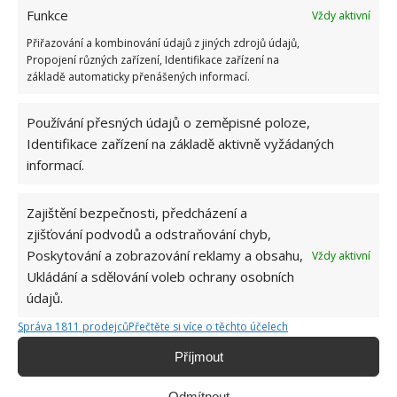
Funkce
Vždy aktivní
Přidání posilovačů či antény
Přiřazování a kombinování údajů z jiných zdrojů údajů,
Propojení různých zařízení, Identifikace zařízení na
Všechny routery mají vlastní anténu, u mnoha se ale
základě automaticky přenášených informací.
skrývá uvnitř přístroje. Následkem toho nemusí být
Používání přesných údajů o zeměpisné poloze,
jejich dosah nijak valný. Externí anténa tento
Identifikace zařízení na základě aktivně vyžádaných
handicap snadno odstraní a budete nejspíš
informací.
překvapeni, jak vám to najednou „jede“. Jde navíc o
cenově velmi dostupnou metodu bez přílišné
Zajištění bezpečnosti, předcházení a
technické náročnosti.
zjišťování podvodů a odstraňování chyb,
Poskytování a zobrazování reklamy a obsahu,
Vždy aktivní
Zdroj:
BobVila
Ukládání a sdělování voleb ochrany osobních
údajů.
Správa 1811 prodejců
Přečtěte si více o těchto účelech
Příjmout
Odmítnout