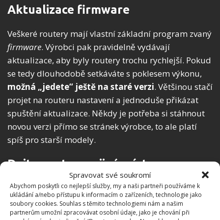
Aktualizace firmware
Veškeré routery mají vlastní základní program zvaný
firmware
. Výrobci pak pravidelně vydávají
aktualizace, aby byly routery trochu rychlejší. Pokud
se tedy dlouhodobě setkáváte s poklesem výkonu,
možná „jedete“ ještě na staré verzi
. Většinou stačí
projet na routeru nastavení a jednoduše přikázat
spuštění aktualizace. Někdy je potřeba si stáhnout
novou verzi přímo se stránek výrobce, to ale platí
spíš pro starší modely.
Dejte router na jiné místo
Spravovat své soukromí
Abychom poskytli co nejlepší služby, my a naši partneři používáme k
Hodně lidí má tendenci dát router někam do
ukládání a/nebo přístupu k informacím o zařízeních, technologie jako
koutku, aby jim nepřekážel. Tomu ale odolejte,
soubory cookies. Souhlas s těmito technologiemi nám a našim
partnerům umožní zpracovávat osobní údaje, jako je chování při
protože právě místo má na kvalitu signálu obrovský