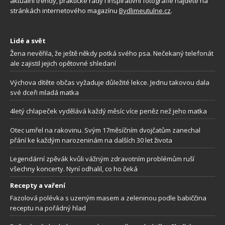
aktuální trendy, praktické rady i inspirativní fotografie najdete na
stránkách internetového magazínu
Bydlimeutulne.cz
.
Lidé a svět
Žena nevěřila, že ještě někdy potká svého psa. Nečekaný telefonát
ale zajistil jejich opětovné shledaní
Výchova dítěte občas vyžaduje důležité lekce. Jednu takovou dala
své dceři mladá matka
4letý chlapeček vydělává každý měsíc více peněz než jeho matka
Otec umřel na rakovinu. Svým 17měsíčním dvojčatům zanechal
přání ke každým narozeninám na dalších 30 let života
Legendární zpěvák kvůli vážným zdravotním problémům ruší
všechny koncerty. Nyní odhalil, co ho čeká
Recepty a vaření
Fazolová polévka s uzeným masem a zeleninou podle babiččina
receptu na pořádný hlad