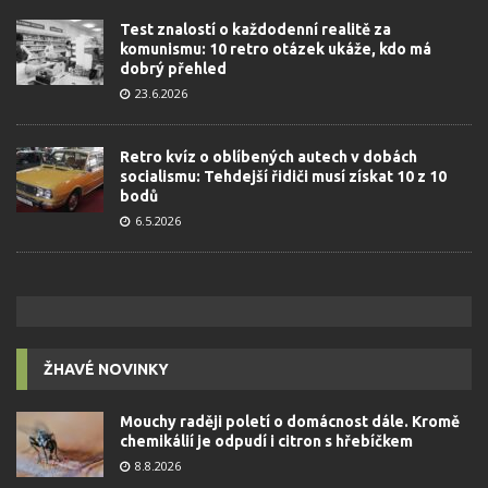
Test znalostí o každodenní realitě za
komunismu: 10 retro otázek ukáže, kdo má
dobrý přehled
23.6.2026
Retro kvíz o oblíbených autech v dobách
socialismu: Tehdejší řidiči musí získat 10 z 10
bodů
6.5.2026
ŽHAVÉ NOVINKY
Mouchy raději poletí o domácnost dále. Kromě
chemikálií je odpudí i citron s hřebíčkem
8.8.2026