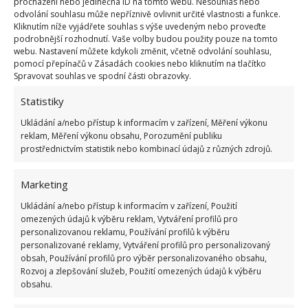
procházení nebo jedinečná ID na tomto webu. Nesouhlas nebo
dopad. Je to stejné jako zapnout naplno topení a dát
odvolání souhlasu může nepříznivě ovlivnit určité vlastnosti a funkce.
Kliknutím níže vyjádřete souhlas s výše uvedeným nebo proveďte
ho do skříně.
Proto vyzkoušejte více míst a
podrobnější rozhodnutí. Vaše volby budou použity pouze na tomto
uvidíte
, jak se bude situace měnit. Ideální je
webu. Nastavení můžete kdykoli změnit, včetně odvolání souhlasu,
pomocí přepínačů v Zásadách cookies nebo kliknutím na tlačítko
postavit router někam doprostřed domu, odkud
Spravovat souhlas ve spodní části obrazovky.
snadno dosáhne na celý prostor. Stejně tak si můžete
Statistiky
pohrát se směrováním antén.
Ukládání a/nebo přístup k informacím v zařízení, Měření výkonu
Příliš přístupná síť
reklam, Měření výkonu obsahu, Porozumění publiku
prostřednictvím statistik nebo kombinací údajů z různých zdrojů.
Dost možná není nic špatně ani s routerem, ani s
Marketing
výkonem, ani s jeho umístěním. Třeba jen máte
Ukládání a/nebo přístup k informacím v zařízení, Použití
naproti kavárnu a několik vykuků zjistilo, že se na
omezených údajů k výběru reklam, Vytváření profilů pro
vás mohou snadno připojit. Jednoduše
proto,
že
personalizovanou reklamu, Používání profilů k výběru
vaše domácí síť není nijak zabezpečena
. To vám
personalizované reklamy, Vytváření profilů pro personalizovaný
obsah, Používání profilů pro výběr personalizovaného obsahu,
doma signál nejen zpomaluje, ale jste také terčem
Rozvoj a zlepšování služeb, Použití omezených údajů k výběru
lovců informací. Nejjednodušší způsob je změna
obsahu.
názvu sítě a pořádné heslo s pravidelnou změnou.