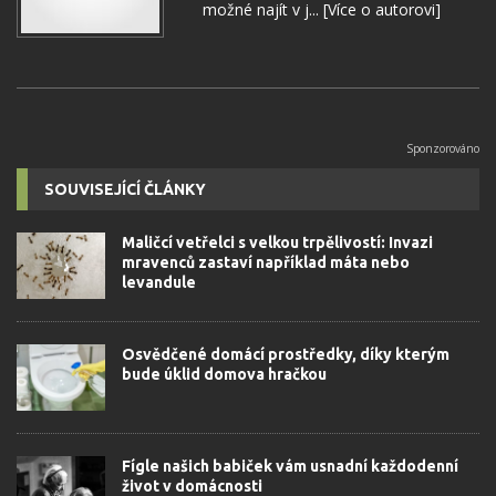
možné najít v j...
[Více o autorovi]
SOUVISEJÍCÍ ČLÁNKY
Maličcí vetřelci s velkou trpělivostí: Invazi
mravenců zastaví například máta nebo
levandule
Osvědčené domácí prostředky, díky kterým
bude úklid domova hračkou
Fígle našich babiček vám usnadní každodenní
život v domácnosti