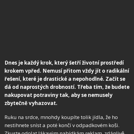
Dnes je každý krok, který šetří životní prostředí
krokem vpřed. Nemusí přitom vždy jít o radikální
řešení, které je drastické a nepohodlné. Začít se
dá od naprostých drobností. Třeba tím, že budete
nakupovat potraviny tak, aby se nemusely
zbytečně vyhazovat.
Ruku na srdce, mnohdy koupíte tolik jídla, že ho
nestihnete sníst a poté končí v odpadkovém koši.
Zkuste odolat lákavým nabídkám reklam, zdánlivě