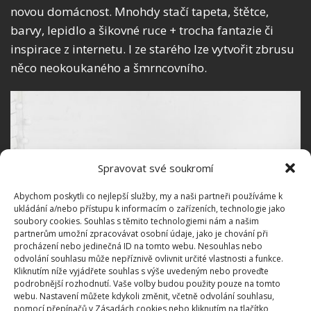
novou domácnost. Mnohdy stačí tapeta, štětce,
barvy, lepidlo a šikovné ruce + trocha fantazie či
inspirace z internetu. I ze starého lze vytvořit zbrusu
něco neokoukaného a šmrncovního.
Spravovat své soukromí
Abychom poskytli co nejlepší služby, my a naši partneři používáme k
ukládání a/nebo přístupu k informacím o zařízeních, technologie jako
soubory cookies. Souhlas s těmito technologiemi nám a našim
partnerům umožní zpracovávat osobní údaje, jako je chování při
procházení nebo jedinečná ID na tomto webu. Nesouhlas nebo
odvolání souhlasu může nepříznivě ovlivnit určité vlastnosti a funkce.
Kliknutím níže vyjádřete souhlas s výše uvedeným nebo proveďte
podrobnější rozhodnutí. Vaše volby budou použity pouze na tomto
webu. Nastavení můžete kdykoli změnit, včetně odvolání souhlasu,
Úsporné spotřebiče
pomocí přepínačů v Zásadách cookies nebo kliknutím na tlačítko