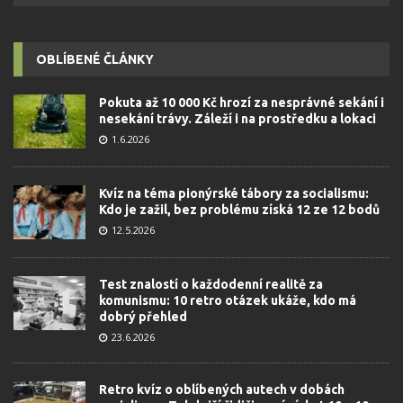
OBLÍBENÉ ČLÁNKY
Pokuta až 10 000 Kč hrozí za nesprávné sekání i
nesekání trávy. Záleží i na prostředku a lokaci
1.6.2026
Kvíz na téma pionýrské tábory za socialismu:
Kdo je zažil, bez problému získá 12 ze 12 bodů
12.5.2026
Test znalostí o každodenní realitě za
komunismu: 10 retro otázek ukáže, kdo má
dobrý přehled
23.6.2026
Retro kvíz o oblíbených autech v dobách