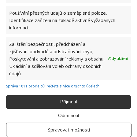
Používání přesných údajů o zeměpisné poloze,
Identifikace zařízení na základě aktivně vyžádaných
informací.
Zajištění bezpečnosti, předcházení a
zjišťování podvodů a odstraňování chyb,
Poskytování a zobrazování reklamy a obsahu,
Vždy aktivní
Ukládání a sdělování voleb ochrany osobních
údajů.
Správa 1811 prodejců
Přečtěte si více o těchto účelech
DOMÁCNOST
EKOLOGIE
KOSMETIKA
Příjmout
POTRAVINY
SPOTŘEBIČE
ÚSPORA
Odmítnout
Spravovat možnosti