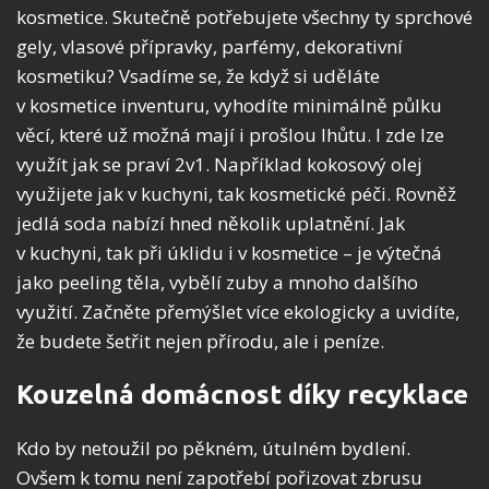
kosmetice. Skutečně potřebujete všechny ty sprchové
gely, vlasové přípravky, parfémy, dekorativní
kosmetiku? Vsadíme se, že když si uděláte
v kosmetice inventuru, vyhodíte minimálně půlku
věcí, které už možná mají i prošlou lhůtu. I zde lze
využít jak se praví 2v1. Například kokosový olej
využijete jak v kuchyni, tak kosmetické péči. Rovněž
jedlá soda nabízí hned několik uplatnění. Jak
v kuchyni, tak při úklidu i v kosmetice – je výtečná
jako peeling těla, vybělí zuby a mnoho dalšího
využití. Začněte přemýšlet více ekologicky a uvidíte,
že budete šetřit nejen přírodu, ale i peníze.
Kouzelná domácnost díky recyklace
Kdo by netoužil po pěkném, útulném bydlení.
Ovšem k tomu není zapotřebí pořizovat zbrusu