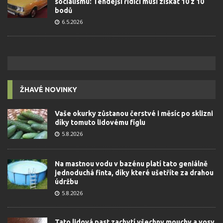
socialismu: Tehdejší řidiči musí získat 10 z 10
bodů
6.5.2026
ŽHAVÉ NOVINKY
Vaše okurky zůstanou čerstvé i měsíc po sklizni
díky tomuto lidovému fíglu
5.8.2026
Na mastnou vodu v bazénu platí tato geniálně
jednoduchá finta, díky které ušetříte za drahou
údržbu
5.8.2026
Tato lidová past zachytí všechny mouchy a vosy