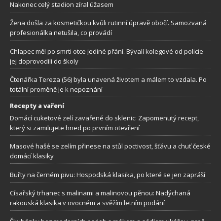
Nakonec celý stadion zíral úžasem
Žena došla za kosmetičkou kvůli rutinní úpravě obočí. Samozvaná
profesionálka netušila, co provádí
Chlapec měl po smrti otce jediné přání. Bývalí kolegové od policie
jej doprovodili do školy
Čtenářka Tereza (56) byla unavená životem a málem to vzdala. Po
totální proměně je k nepoznání
Recepty a vaření
Domácí cuketové zelí zavařené do sklenic: Zapomenutý recept,
který si zamilujete hned po prvním otevření
Masové hašé se zelím přinese na stůl poctivost, šťávu a chuť české
domácí klasiky
Buřty na černém pivu: Hospodská klasika, po které se jen zapráší
Císařský trhanec s malinami a malinovou pěnou: Nadýchaná
rakouská klasika v ovocném a svěžím letním podání