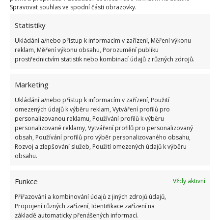
Spravovat souhlas ve spodní části obrazovky.
Zatímco nábytek lze díky šikovnosti ze starého
Statistiky
předělat na nový u spotřebičů to bohužel nejde. Ty
Ukládání a/nebo přístup k informacím v zařízení, Měření výkonu
staré jsou skutečnými žrouty energie. Lépe je volit
reklam, Měření výkonu obsahu, Porozumění publiku
prostřednictvím statistik nebo kombinací údajů z různých zdrojů.
moderní/chytré spotřebiče s nízkou energetickou
třídou. Do budoucna tak šetříte opět nejen životní
Marketing
prostředí, ale i tisíce korun. Totéž platí o úsporných
Ukládání a/nebo přístup k informacím v zařízení, Použití
žárovkách a dalších svítidlech, mimo jiné se naučte
omezených údajů k výběru reklam, Vytváření profilů pro
při odchodu z místnosti na delší dobu zhasínat.
personalizovanou reklamu, Používání profilů k výběru
personalizované reklamy, Vytváření profilů pro personalizovaný
obsah, Používání profilů pro výběr personalizovaného obsahu,
Obrázek:
pixabay.com
Rozvoj a zlepšování služeb, Použití omezených údajů k výběru
obsahu.
Funkce
Vždy aktivní
Přiřazování a kombinování údajů z jiných zdrojů údajů,
Propojení různých zařízení, Identifikace zařízení na
základě automaticky přenášených informací.