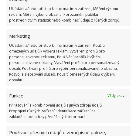
Ukládání a/nebo přístup k informacím v zařízení, Měření výkonu
reklam, Měření výkonu obsahu, Porozumění publiku
prostřednictvím statistik nebo kombinací údajů z různých zdrojů.
Marketing
Ukládání a/nebo přístup k informacím v zařízení, Použití
omezených údajů k výběru reklam, Vytváření profilů pro
Fotografie: Pixabay
personalizovanou reklamu, Používání profilů k výběru
personalizované reklamy, Vytváření profilů pro personalizovaný
Stejným způsobem lze omývat i vnitřní část
obsah, Používání profilů pro výběr personalizovaného obsahu,
mikrovlnky. A v neposlední řadě dejte šanci i
Rozvoj a zlepšování služeb, Použití omezených údajů k výběru
obsahu.
kypřícímu prášku do pečiva. Je stejně tak účinný,
jako soda. Jednoduše jej smíchejte s vodou, utvořte
Funkce
Vždy aktivní
opět pastu, naneste na mastné skvrny a nechte
působit. Se skutečně silnými tukovými vrstvami by si
Přiřazování a kombinování údajů z jiných zdrojů údajů,
Propojení různých zařízení, Identifikace zařízení na
pak měl hravě poradit čpavek, nebo speciální čistící
základě automaticky přenášených informací.
prostředky na trouby. Neopomínejte údržbu tohoto
spotřebiče. Prodloužíte tak značně jeho životnost.
Používání přesných údajů o zeměpisné poloze,