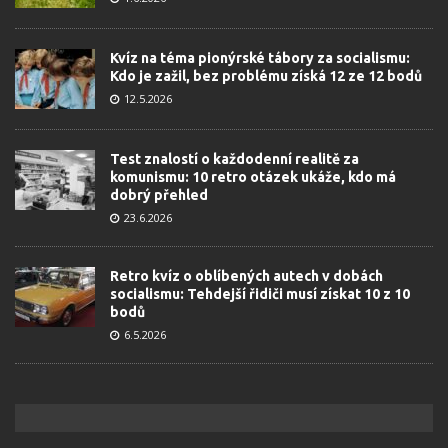
Kvíz na téma pionýrské tábory za socialismu:
Kdo je zažil, bez problému získá 12 ze 12 bodů
12.5.2026
Test znalostí o každodenní realitě za
komunismu: 10 retro otázek ukáže, kdo má
dobrý přehled
23.6.2026
Retro kvíz o oblíbených autech v dobách
socialismu: Tehdejší řidiči musí získat 10 z 10
bodů
6.5.2026