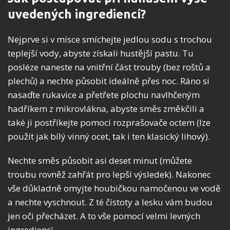
uvedených ingrediencí?
Nejprve si v misce smíchejte jedlou sodu s trochou
teplejší vody, abyste získali hustější pastu. Tu
posléze naneste na vnitřní část trouby (bez roštů a
plechů) a nechte působit ideálně přes noc. Ráno si
nasaďte rukavice a přetřete plochu navlhčeným
hadříkem z mikrovlákna, abyste směs změkčili a
také ji postříkejte pomocí rozprašovače octem (lze
použít jak bílý vinný ocet, tak i ten klasický lihový).
Nechte směs působit asi deset minut (můžete
troubu rovněž zahřát pro lepší výsledek). Nakonec
vše důkladně omyjte houbičkou namočenou ve vodě
a nechte vyschnout. Z té čistoty a lesku vám budou
jen oči přecházet. A to vše pomocí velmi levných
ingrediencí.