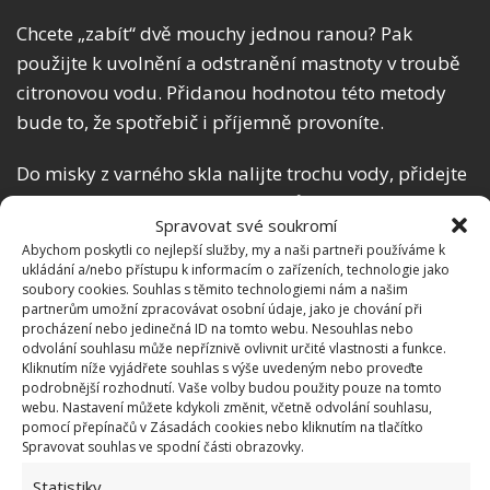
Chcete „zabít“ dvě mouchy jednou ranou? Pak
použijte k uvolnění a odstranění mastnoty v troubě
citronovou vodu. Přidanou hodnotou této metody
bude to, že spotřebič i příjemně provoníte.
Do misky z varného skla nalijte trochu vody, přidejte
kousky dužiny z čerstvých citronů, zakápněte
Spravovat své soukromí
citronovou šťávou a vložte vnitřku trouby, kterou jste
Abychom poskytli co nejlepší služby, my a naši partneři používáme k
předtím rozehřáli aspoň na 100 °C. Nechte tekutinu
ukládání a/nebo přístupu k informacím o zařízeních, technologie jako
vypařovat asi půl hodiny, poté nádobu vyjměte a
soubory cookies. Souhlas s těmito technologiemi nám a našim
partnerům umožní zpracovávat osobní údaje, jako je chování při
uvolněné nečistoty setřete hadříkem.
procházení nebo jedinečná ID na tomto webu. Nesouhlas nebo
odvolání souhlasu může nepříznivě ovlivnit určité vlastnosti a funkce.
Kliknutím níže vyjádřete souhlas s výše uvedeným nebo proveďte
podrobnější rozhodnutí. Vaše volby budou použity pouze na tomto
webu. Nastavení můžete kdykoli změnit, včetně odvolání souhlasu,
pomocí přepínačů v Zásadách cookies nebo kliknutím na tlačítko
Spravovat souhlas ve spodní části obrazovky.
Statistiky