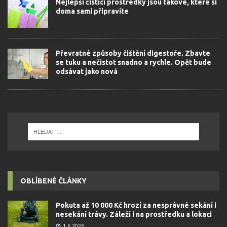
Nejlepší čistící prostředky jsou takové, které si
doma sami připravíte
Převratné způsoby čištění digestoře. Zbavte
se tuku a nečistot snadno a rychle. Opět bude
odsávat jako nová
OBLÍBENÉ ČLÁNKY
Pokuta až 10 000 Kč hrozí za nesprávné sekání i
nesekání trávy. Záleží i na prostředku a lokaci
1.6.2026