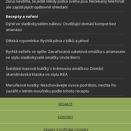
Žena nevěřila, že ještě někdy potká svého psa. Nečekaný telefonát
ale zajistil jejich opětovné shledaní
Recepty a vaření
Dýně ve sladkokyselém nálevu: Osvěžující domácí kompot bez
ananasu
Dětská vzpomínka: Rychlá pěna z bílků a jahod
Rychlá večeře ze spíže: Zavařovaná cuketová omáčka s ananasem
ve stylu sladkokyselé omáčky Uncle Ben’s
Švédské masové kuličky s krémovou omáčkou: Domácí
skandinávská klasika ve stylu IKEA
Meruňkové kostky: Neschovávejte ovoce pod těsto, nechte ho
zazářit v letním moučníku podle tohoto receptu
REDAKCE
KONTAKT
ZÁSADY POUŽÍVÁNÍ COOKIES