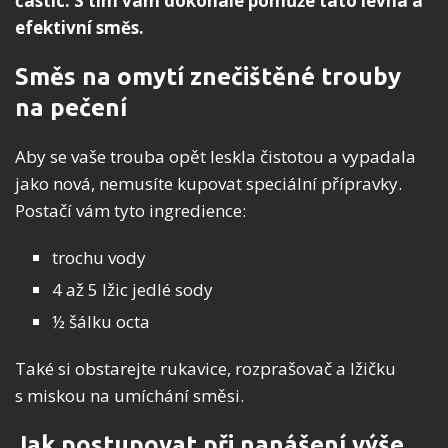
částic. S tím vám dokonale pomůže tato levná a
efektivní směs.
Směs na omytí znečištěné trouby
na pečení
Aby se vaše trouba opět leskla čistotou a vypadala
jako nová, nemusíte kupovat speciální přípravky.
Postačí vám tyto ingredience:
trochu vody
4 až 5 lžic jedlé sody
½ šálku octa
Také si obstarejte rukavice, rozprašovač a lžičku
s miskou na umíchání směsi.
Jak postupovat při nanášení výše