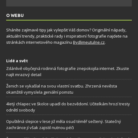
O WEBU
Sháníte zajímavé tipy jak vylepšit Váš domov? Originální nápady,
aktuální trendy, praktické rady i inspirativní fotografie najdete na
stránkách internetového magazínu
Bydlimeutulne.cz
.
Lidé a svět
Zdánlivě obyčejná rodinná fotografie znepokojila internet. Zkuste
najít mrazivý detail
Ženich se vykašlal na svou vlastní svatbu. Zhrzená nevěsta
okamžitě vymyslela geniální pomstu
4letý chlapec ve školce upadl do bezvědomí. Učitelkám hrozí tresty
odnětí svobody
Opuštěná slepice v lese již měla osud téměř sečtený. Statečný
zachránce jí však zajistil nutnou péči