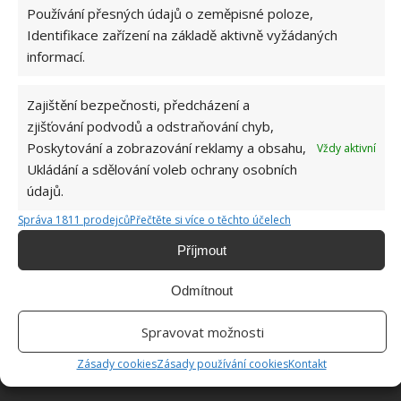
Používání přesných údajů o zeměpisné poloze,
V tomto okamžiku máte hotovo – vaše dezinfekční
Identifikace zařízení na základě aktivně vyžádaných
ubrousky jsou připravené
informací.
Fotografie: EasyOrganizedHome
Zajištění bezpečnosti, předcházení a
zjišťování podvodů a odstraňování chyb,
Poskytování a zobrazování reklamy a obsahu,
Vždy aktivní
Ukládání a sdělování voleb ochrany osobních
údajů.
Správa 1811 prodejců
Přečtěte si více o těchto účelech
Příjmout
Odmítnout
Spravovat možnosti
Zásady cookies
Zásady používání cookies
Kontakt