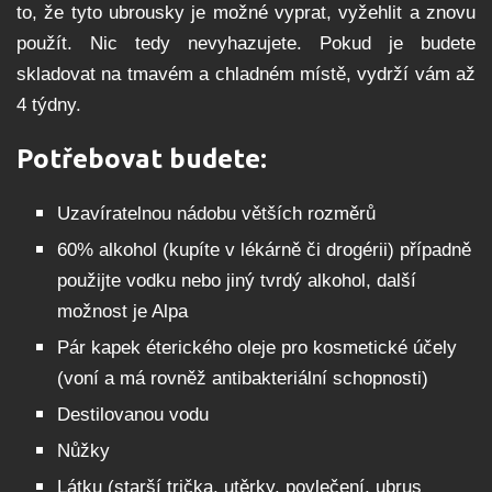
to, že tyto ubrousky je možné vyprat, vyžehlit a znovu
použít. Nic tedy nevyhazujete. Pokud je budete
skladovat na tmavém a chladném místě, vydrží vám až
4 týdny.
Potřebovat budete:
Uzavíratelnou nádobu větších rozměrů
60% alkohol (kupíte v lékárně či drogérii) případně
použijte vodku nebo jiný tvrdý alkohol, další
možnost je Alpa
Pár kapek éterického oleje pro kosmetické účely
(voní a má rovněž antibakteriální schopnosti)
Destilovanou vodu
Nůžky
Látku (starší trička, utěrky, povlečení, ubrus