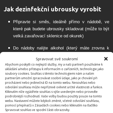
Jak dezinfekční ubrousky vyrobit
Připravte si směs, ideálně přímo v nádobě, ve
které pak budete ubrousky skladovat (může to být
velká zavařovací sklenice od okurek)
Do nádoby nalijte alkohol (který máte zrovna k
dispozici)
Spravovat své soukromí
Abychom poskytli co nejlepší služby, my a naši partneři používáme k
Přidejte několik kapek (cca 25 kapek) oblíbeného
ukládání a/nebo přístupu k informacím o zařízeních, technologie jako
soubory cookies. Souhlas s těmito technologiemi nám a našim
éterického oleje
partnerům umožní zpracovávat osobní údaje, jako je chování při
procházení nebo jedinečná ID na tomto webu. Nesouhlas nebo
Jako další ingredience přijde destilovaná voda
odvolání souhlasu může nepříznivě ovlivnit určité vlastnosti a funkce.
Kliknutím níže vyjádřete souhlas s výše uvedeným nebo proveďte
(může to být i voda do žehliček), případně použijte
podrobnější rozhodnutí. Vaše volby budou použity pouze na tomto
převařenou vodu
webu. Nastavení můžete kdykoli změnit, včetně odvolání souhlasu,
pomocí přepínačů v Zásadách cookies nebo kliknutím na tlačítko
Spravovat souhlas ve spodní části obrazovky.
Smíchejte pomocí vařečky veškeré tekutiny – čím