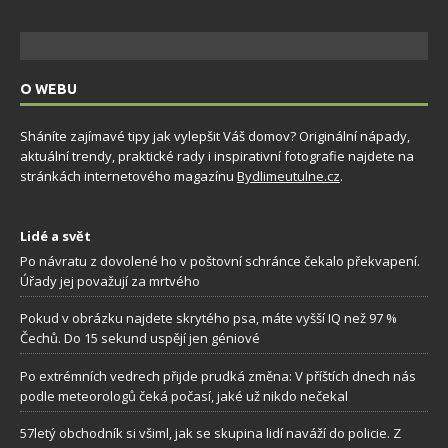
O WEBU
Sháníte zajímavé tipy jak vylepšit Váš domov? Originální nápady,
aktuální trendy, praktické rady i inspirativní fotografie najdete na
stránkách internetového magazínu
Bydlimeutulne.cz
.
Lidé a svět
Po návratu z dovolené ho v poštovní schránce čekalo překvapení.
Úřady jej považují za mrtvého
Pokud v obrázku najdete skrytého psa, máte vyšší IQ než 97 %
Čechů. Do 15 sekund uspějí jen géniové
Po extrémních vedrech přijde prudká změna: V příštích dnech nás
podle meteorologů čeká počasí, jaké už nikdo nečekal
57letý obchodník si všiml, jak se skupina lidí naváží do policie. Z