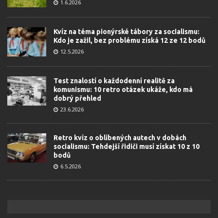
1.6.2026
Kvíz na téma pionýrské tábory za socialismu:
Kdo je zažil, bez problému získá 12 ze 12 bodů
12.5.2026
Test znalostí o každodenní realitě za
komunismu: 10 retro otázek ukáže, kdo má
dobrý přehled
23.6.2026
Retro kvíz o oblíbených autech v dobách
socialismu: Tehdejší řidiči musí získat 10 z 10
bodů
6.5.2026