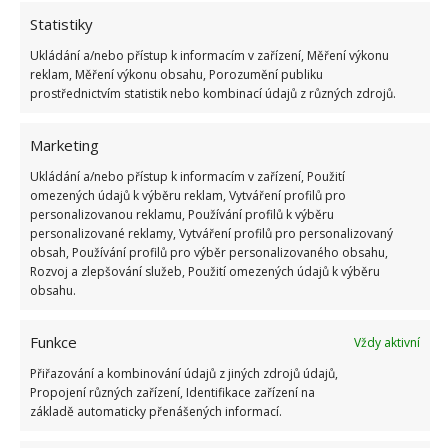
Statistiky
větší koncentrace alkoholu, tím silnější dezinfekce
Ukládání a/nebo přístup k informacím v zařízení, Měření výkonu
Přidat můžete (ale nemusíte) i kastilské mýdlo.
reklam, Měření výkonu obsahu, Porozumění publiku
prostřednictvím statistik nebo kombinací údajů z různých zdrojů.
Pro ještě větší efekt dezinfekce můžete přidat pár
kapek 3% peroxidu vodíku
Marketing
Ukládání a/nebo přístup k informacím v zařízení, Použití
Nastříhejte si připravenou látku na stejné
omezených údajů k výběru reklam, Vytváření profilů pro
čtverečky a jeden za druhým srolujte do ruličky.
personalizovanou reklamu, Používání profilů k výběru
personalizované reklamy, Vytváření profilů pro personalizovaný
Velikost ubrousků záleží na vás. Pokud budete
obsah, Používání profilů pro výběr personalizovaného obsahu,
chtít předejít třepení okrajů, můžete si je zapošít
Rozvoj a zlepšování služeb, Použití omezených údajů k výběru
obsahu.
Vložte ruličku do nádoby s připravenou směsí,
zavíčkujte a protřepejte, aby se veškerá tkanina
Funkce
Vždy aktivní
navlhčila. Pokud netrváte na látkových
Přiřazování a kombinování údajů z jiných zdrojů údajů,
Propojení různých zařízení, Identifikace zařízení na
ubrouscích, které lze prát, můžete vložit do
základě automaticky přenášených informací.
tekutiny i papírové utěrky