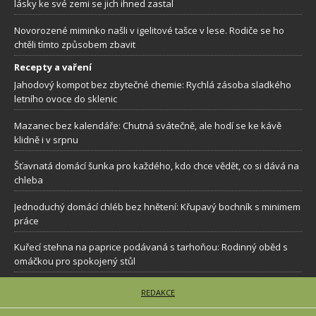
lásky ke své zemi se jich ihned zastal
Novorozené miminko našli v igelitové tašce v lese. Rodiče se ho
chtěli tímto způsobem zbavit
Recepty a vaření
Jahodový kompot bez zbytečné chemie: Rychlá zásoba sladkého
letního ovoce do sklenic
Mazanec bez kalendáře: Chutná svátečně, ale hodí se ke kávě
klidně i v srpnu
Šťavnatá domácí šunka pro každého, kdo chce vědět, co si dává na
chleba
Jednoduchý domácí chléb bez hnětení: Křupavý bochník s minimem
práce
Kuřecí stehna na paprice podávaná s tarhoňou: Rodinný oběd s
omáčkou pro spokojený stůl
REDAKCE