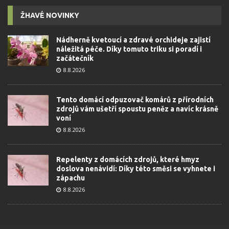
ŽHAVÉ NOVINKY
Nádherně kvetoucí a zdravé orchideje zajistí
náležitá péče. Díky tomuto triku si poradí i
začátečník
8.8.2026
Tento domácí odpuzovač komárů z přírodních
zdrojů vám ušetří spoustu peněz a navíc krásně
voní
8.8.2026
Repelenty z domácích zdrojů, které hmyz
doslova nenávidí: Díky této směsi se vyhnete i
zápachu
8.8.2026