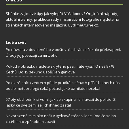
O WEBU
Sháníte zajímavé tipy jak vylepšit Váš domov? Originální nápady,
aktuální trendy, praktické rady i inspirativní fotografie najdete na
stránkách internetového magazínu
Bydlimeutulne.cz
.
Lidé a svět
Po návratu z dovolené ho v poštovní schránce čekalo překvapení.
Úřady jej považují za mrtvého
Pokud v obrázku najdete skrytého psa, máte vyšší IQ než 97 %
Čechů. Do 15 sekund uspějí jen géniové
Po extrémních vedrech přijde prudká změna: V příštích dnech nás
podle meteorologů čeká počasí, jaké už nikdo nečekal
57letý obchodník si všiml, jak se skupina lidí naváží do policie. Z
lásky ke své zemi se jich ihned zastal
Novorozené miminko našli v igelitové tašce v lese. Rodiče se ho
chtěli tímto způsobem zbavit