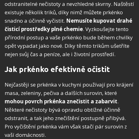
odstranitelné nečistoty a nevzhledné skvrny. Naštěstí
existuje několik triků, díky nimž můžete prkénko
snadno a účinně vyčistit.
Nemusíte kupovat drahé
čisticí prostředky plné chemie
. Vyzkoušejte tento
přírodní postup a vaše prkénko bude během chvilky
opět vypadat jako nové. Díky těmto trikům ušetříte
nejen svůj čas a peníze, ale i životní prostředí.
Jak prkénko efektivně očistit
Nejčastěji se prkénka v kuchyni používají pro krájení
masa, zeleniny, pečiva a dalších surovin, které
mohou povrch prkénka znečistit a zabarvit
.
Některé nečistoty bývá opravdu obtížné účinně
odstranit, a tak jeho znečištění postupně přibývá.
Pro vyčištění prkénka vám však stačí pár surovin z
vaší domácnosti.