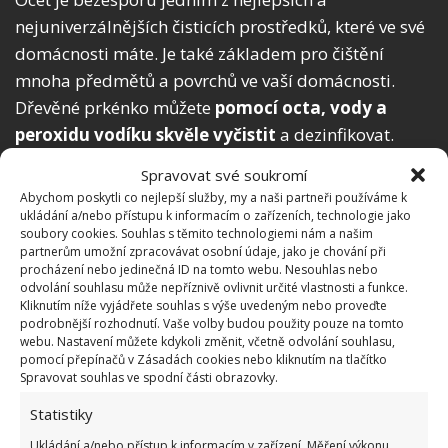
nejuniverzálnějších čisticích prostředků, které ve své
domácnosti máte. Je také základem pro čištění
mnoha předmětů a povrchů ve vaší domácnosti.
Dřevěné prkénko můžete
pomocí octa, vody a
peroxidu vodíku skvěle vyčistit
a dezinfikovat.
Nejprve na něj nastříkejte trochu vody, následně
Spravovat své soukromí
přidejte trochu octa a nakonec trochu peroxidu
Abychom poskytli co nejlepší služby, my a naši partneři používáme k
vodíku. Nechte směs chvíli působit a následně
ukládání a/nebo přístupu k informacím o zařízeních, technologie jako
soubory cookies. Souhlas s těmito technologiemi nám a našim
prkénko dobře opláchněte.
partnerům umožní zpracovávat osobní údaje, jako je chování při
procházení nebo jedinečná ID na tomto webu. Nesouhlas nebo
Čištění pomocí bělidla
odvolání souhlasu může nepříznivě ovlivnit určité vlastnosti a funkce.
Kliknutím níže vyjádřete souhlas s výše uvedeným nebo proveďte
podrobnější rozhodnutí. Vaše volby budou použity pouze na tomto
Pokud máte doma bílé plastové prkénko, které se
webu. Nastavení můžete kdykoli změnit, včetně odvolání souhlasu,
pomocí přepínačů v Zásadách cookies nebo kliknutím na tlačítko
vám nedaří důkladně vyčistit, použijte pro jeho
Spravovat souhlas ve spodní části obrazovky.
vyčištění bělidlo.
Jednoduše napusťte dřez v
Statistiky
kuchyni horkou vodou
a přilijte do něj půl hrnku
bělidla. Ponořte prkénko do tohoto roztoku a 20
Ukládání a/nebo přístup k informacím v zařízení, Měření výkonu