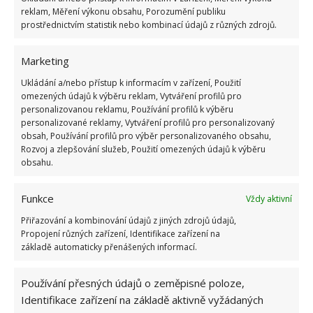
reklam, Měření výkonu obsahu, Porozumění publiku
minut ho nechte působit. Nakonec pomocí běžného
prostřednictvím statistik nebo kombinací údajů z různých zdrojů.
prostředku na mytí nádobí prkénko omyjte a
opláchněte pod proudem čisté vody.
Marketing
Ukládání a/nebo přístup k informacím v zařízení, Použití
Použijte zubní pastu
omezených údajů k výběru reklam, Vytváření profilů pro
personalizovanou reklamu, Používání profilů k výběru
Pokud se nemůžete zbavit špinavého zabarvení,
personalizované reklamy, Vytváření profilů pro personalizovaný
může vám pomoci obyčejná zubní pasta a prášek do
obsah, Používání profilů pro výběr personalizovaného obsahu,
Rozvoj a zlepšování služeb, Použití omezených údajů k výběru
pečiva. Nejprve na prkénko
naneste trochu zubní
obsahu.
pasty a přisypte trochu prášku do pečiva
. Pomocí
houbičky, hadříku nebo starého zubního kartáčku
Funkce
Vždy aktivní
prkénko vydrhněte a otřete vlhkým hadříkem. Bude
Přiřazování a kombinování údajů z jiných zdrojů údajů,
opět jako nové.
Propojení různých zařízení, Identifikace zařízení na
základě automaticky přenášených informací.
Zdroj:
Onlinenytt
Používání přesných údajů o zeměpisné poloze,
Identifikace zařízení na základě aktivně vyžádaných