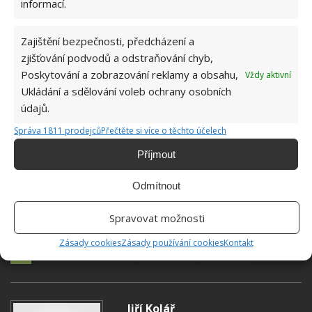
informací.
Zajištění bezpečnosti, předcházení a
zjišťování podvodů a odstraňování chyb,
Poskytování a zobrazování reklamy a obsahu,
Vždy aktivní
Ukládání a sdělování voleb ochrany osobních
údajů.
Správa 1811 prodejců
Přečtěte si více o těchto účelech
Příjmout
Odmítnout
Spravovat možnosti
Zásady cookies
Zásady používání cookies
Kontakt
KRÁJECÍ PRKÉNKO
KUCHYŇ
NÁDOBÍ
Jiří Kolář