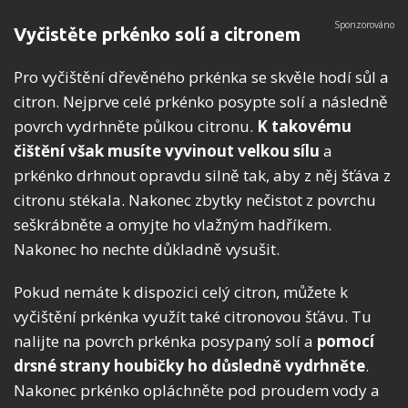
Vyčistěte prkénko solí a citronem
Pro vyčištění dřevěného prkénka se skvěle hodí sůl a
citron. Nejprve celé prkénko posypte solí a následně
povrch vydrhněte půlkou citronu.
K takovému
čištění však musíte vyvinout velkou sílu
a
prkénko drhnout opravdu silně tak, aby z něj šťáva z
citronu stékala. Nakonec zbytky nečistot z povrchu
seškrábněte a omyjte ho vlažným hadříkem.
Nakonec ho nechte důkladně vysušit.
Pokud nemáte k dispozici celý citron, můžete k
vyčištění prkénka využít také citronovou šťávu. Tu
nalijte na povrch prkénka posypaný solí a
pomocí
drsné strany houbičky ho důsledně vydrhněte
.
Nakonec prkénko opláchněte pod proudem vody a