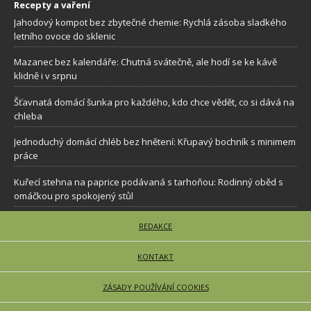
Recepty a vaření
Jahodový kompot bez zbytečné chemie: Rychlá zásoba sladkého
letního ovoce do sklenic
Mazanec bez kalendáře: Chutná svátečně, ale hodí se ke kávě
klidně i v srpnu
Šťavnatá domácí šunka pro každého, kdo chce vědět, co si dává na
chleba
Jednoduchý domácí chléb bez hnětení: Křupavý bochník s minimem
práce
Kuřecí stehna na paprice podávaná s tarhoňou: Rodinný oběd s
omáčkou pro spokojený stůl
REDAKCE
KONTAKT
ZÁSADY POUŽÍVÁNÍ COOKIES