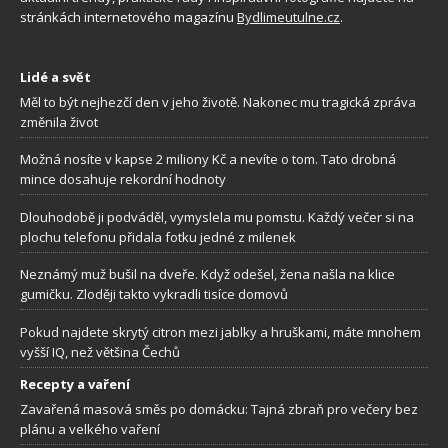
stránkách internetového magazínu
Bydlimeutulne.cz
.
Lidé a svět
Měl to být nejhezčí den v jeho životě. Nakonec mu tragická zpráva
změnila život
Možná nosíte v kapse 2 miliony Kč a nevíte o tom. Tato drobná
mince dosahuje rekordní hodnoty
Dlouhodobě ji podváděl, vymyslela mu pomstu. Každý večer si na
plochu telefonu přidala fotku jedné z milenek
Neznámý muž bušil na dveře. Když odešel, žena našla na klice
gumičku. Zloději takto vykradli tisíce domovů
Pokud najdete skrytý citron mezi jablky a hruškami, máte mnohem
vyšší IQ, než většina Čechů
Recepty a vaření
Zavařená masová směs po domácku: Tajná zbraň pro večery bez
plánu a velkého vaření