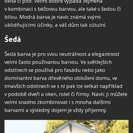
okna či plot. Velmi dobře vypadá zejména
v kombinaci s béžovou barvou, ale také s šedou či
bílou. Modrá barva je navíc známá svými
uklidňujícími účinky, a váš dům tak zútulní.
Šedá
Šedá barva je pro svou neutrálnost a elegantnost
velmi často používanou barvou. Ve světlejších
odstínech se používá pro fasádu nebo jako
dominantní barva dřevěného obložení domu, ve
tmavších odstínech se s ní pak lze setkat například
v podobě dveří a oken, rolet či římsy. Navíc ji můžete
velmi snadno zkombinovat i s mnoha dalšími
barvami a výsledný dojem je vždy příjemný.