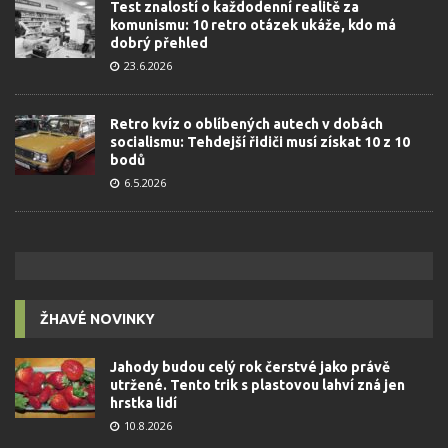
Test znalostí o každodenní realitě za
komunismu: 10 retro otázek ukáže, kdo má
dobrý přehled
23.6.2026
Retro kvíz o oblíbených autech v dobách
socialismu: Tehdejší řidiči musí získat 10 z 10
bodů
6.5.2026
ŽHAVÉ NOVINKY
Jahody budou celý rok čerstvé jako právě
utržené. Tento trik s plastovou lahví zná jen
hrstka lidí
10.8.2026