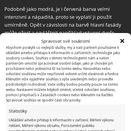
Podobně jako modrá, je i červená barva velmi
intenzivní a nápaditá, proto se vyplatí ji použít
umírněně. Opět v závislosti na barvě hlavní fasády
může oživit a ozvláštnit například vstupní dveře,
parapety či další ozdobné části domu. Vhodnější
Spravovat své soukromí
jsou spíše tlumenější než jasně červené tóny.
Abychom poskytli co nejlepší služby, my a naši partneři používáme k
ukládání a/nebo přístupu k informacím o zařízeních, technologie jako
soubory cookies. Souhlas s těmito technologiemi nám a našim
partnerům umožní zpracovávat osobní údaje, jako je chování při
procházení nebo jedinečná ID na tomto webu. Nesouhlas nebo
odvolání souhlasu může nepříznivě ovlivnit určité vlastnosti a funkce.
Kliknutím níže vyjádřete souhlas s výše uvedeným nebo proveďte
podrobnější rozhodnutí. Vaše volby budou použity pouze na tomto
webu. Nastavení můžete kdykoli změnit, včetně odvolání souhlasu,
pomocí přepínačů v Zásadách cookies nebo kliknutím na tlačítko
Spravovat souhlas ve spodní části obrazovky.
Statistiky
Ukládání a/nebo přístup k informacím v zařízení, Měření výkonu
reklam, Měření výkonu obsahu, Porozumění publiku