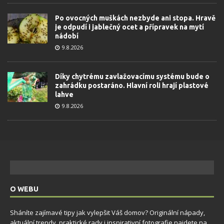
Po ovocných muškách nezbyde ani stopa. Hravě
je odpudí i jablečný ocet a přípravek na mytí
nádobí
9.8.2026
Díky chytrému zavlažovacímu systému bude o
zahrádku postaráno. Hlavní roli hrají plastové
lahve
9.8.2026
O WEBU
Sháníte zajímavé tipy jak vylepšit Váš domov? Originální nápady,
aktuální trendy, praktické rady i inspirativní fotografie najdete na