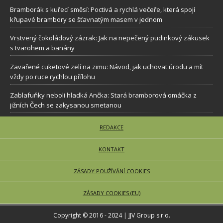
Bramborák s kuřecí směsí: Poctivá a rychlá večeře, která spojí
křupavé brambory se šťavnatým masem v jednom
Vrstvený čokoládový zázrak: Jak na nepečený pudinkový zákusek
s tvarohem a banány
Zavařené cuketové zelí na zimu: Návod, jak uchovat úrodu a mít
vždy po ruce rychlou přílohu
Zablafuňky neboli hladká Ančka: Stará bramborová omáčka z
jižních Čech se zakysanou smetanou
REDAKCE
KONTAKT
ZÁSADY POUŽÍVÁNÍ COOKIES
ZÁSADY COOKIES (EU)
Copyright © 2016 - 2024 | JJV Group s.r.o.