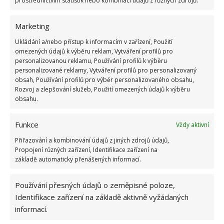
prostřednictvím statistik nebo kombinací údajů z různých zdrojů.
Marketing
Ukládání a/nebo přístup k informacím v zařízení, Použití
Hnědá
omezených údajů k výběru reklam, Vytváření profilů pro
personalizovanou reklamu, Používání profilů k výběru
Po béžové a šedé je další klasickou barvou pro
personalizované reklamy, Vytváření profilů pro personalizovaný
obsah, Používání profilů pro výběr personalizovaného obsahu,
exteriéry rodinných domů hnědá, ve svých různých
Rozvoj a zlepšování služeb, Použití omezených údajů k výběru
odstínech. Ve světlejších odstínech ji najdeme na
obsahu.
fasádách, v tmavších odstínech poté především na
dveřích, oknech či plotech a garážích. Hnědá je
Funkce
Vždy aktivní
krásná barva, ale sama o sobě je poněkud nudná,
Přiřazování a kombinování údajů z jiných zdrojů údajů,
nebojte se proto jejího oživení pomocí jasnějších a
Propojení různých zařízení, Identifikace zařízení na
základě automaticky přenášených informací.
výraznějších barev, jako je bílá, žlutá či světle
modrá.
Používání přesných údajů o zeměpisné poloze,
Identifikace zařízení na základě aktivně vyžádaných
informací.